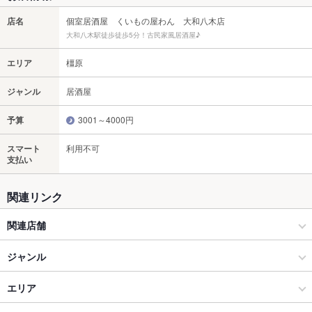
店名
個室居酒屋 くいもの屋わん 大和八木店
大和八木駅徒歩徒歩5分！古民家風居酒屋♪
エリア
橿原
ジャンル
居酒屋
予算
3001～4000円
スマート
利用不可
支払い
関連リンク
関連店舗
くいもの屋 わん
ジャンル
くいもの屋わん 藤沢プライムビル店
居酒屋
エリア