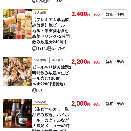
2品
2～100名
2,400
飲み放題
詳細・予約
円（税込）
【プレミアム単品飲
み放題】生ビール・
地酒・果実酒を含む
豪華ドリンク×2時間
飲み放題★2400円
131品
2～75名
2,200
飲み放題
食べ放題
詳細・予約
円（税込）
ビールあり飲み放題2
時間飲み放題≪生ビ
ール含む100種
≫★2200円(税込)
2名～
2,000
飲み放題
詳細・予約
円（税込）
【生ビール無し！単
品飲み放題】ハイボ
ール・カクテルなど
大満足メニュー×2時