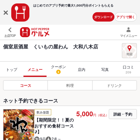
はじめてのアプリ予約で最大
1,000円分ポイントもらえる
ダウンロード
アプリで開く
お店TOP
マイメニュー
個室居酒屋 くいもの屋わん 大和八木店
クーポン
口コミ
トップ
メニュー
店内
写真
3
209
コース
料理
ドリンク
ネット予約できるコース
5,000
飲み放題
詳細・予約
円（税込）
【期間限定！！夏の
おすすめ食材コース
♪】
9品
2名～