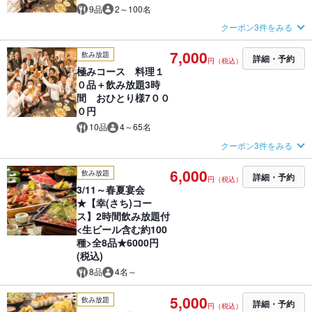
9品
2～100名
クーポン3件をみる
7,000
飲み放題
詳細・予約
円（税込）
極みコース 料理１
０品＋飲み放題3時
間 おひとり様7００
０円
10品
4～65名
クーポン3件をみる
6,000
飲み放題
詳細・予約
円（税込）
3/11～春夏宴会
★【幸(さち)コー
ス】2時間飲み放題付
<生ビール含む約100
種>全8品★6000円
(税込)
8品
4名～
5,000
飲み放題
詳細・予約
円（税込）