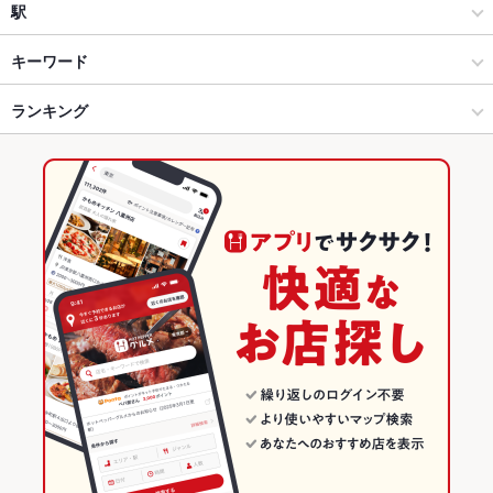
個室居酒屋 くいもの屋わん 桜木町店
和風
橿原
駅
個室居酒屋 くいもの屋わん 綱島店
天理市・橿原市 × 居酒屋
橿原 × 居酒屋
畝傍駅
キーワード
くいもの屋わん 大和店
天理市・橿原市 × 和風
橿原 × 和風
大和八木駅
ランキング
からあげ
お茶漬け
塩辛
炉ばた焼き・炙り焼き
モツ煮込み
エビ料理
カニ料理
刺身
ローストビーフ
にんにく料理
フライドポテト
個室居酒屋 くいもの屋わん 茅ヶ崎店
大和八木駅 × 居酒屋
橿原 × 創作料理
奈良のグルメランキング
ちらし寿司
うどん
うなぎ
天ぷら
おでん
焼きそば
レバー
くいもの屋わん 湘南台店
大和八木駅 × 和風
橿原 × 和風
奈良の居酒屋ランキング
つくね
地鶏
ステーキ
ピザ
餃子
牛タン
ケーキ
個室居酒屋 くいもの屋わん 蒲田店
創作料理
奈良
天理市・橿原市のグルメランキング
フレンチトースト
チーズケーキ
馬肉
焼きうどん
くいもの屋わん 大宮南銀通り店
和風
奈良 × 居酒屋
天理市・橿原市の居酒屋ランキング
くいもの屋わん 本厚木店
天理市・橿原市 × 創作料理
奈良 × 和風
橿原のグルメランキング
くいもの屋わん 川崎西口店
天理市・橿原市 × 和風
奈良 × 創作料理
橿原の居酒屋ランキング
大和八木駅 × 創作料理
奈良 × 和風
その他の関連店舗