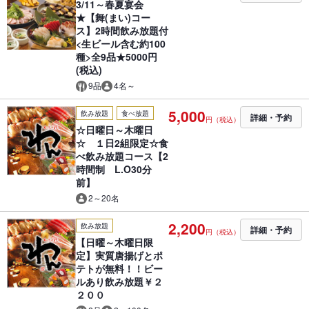
3/11～春夏宴会
★【舞(まい)コー
ス】2時間飲み放題付
<生ビール含む約100
種>全9品★5000円
(税込)
9品
4名～
5,000
飲み放題
食べ放題
詳細・予約
円（税込）
☆日曜日～木曜日
☆ １日2組限定☆食
べ飲み放題コース【2
時間制 L.O30分
前】
2～20名
2,200
飲み放題
詳細・予約
円（税込）
【日曜～木曜日限
定】実質唐揚げとポ
テトが無料！！ビー
ルあり飲み放題￥２
２００