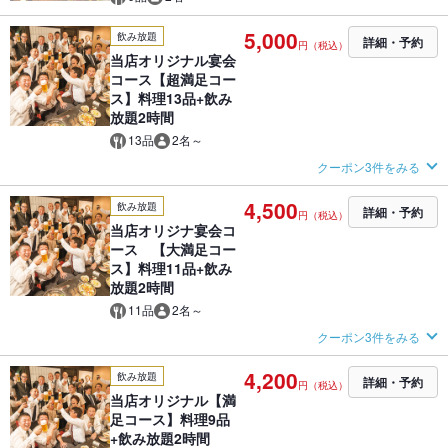
5,000
飲み放題
詳細・予約
円（税込）
当店オリジナル宴会
コース【超満足コー
ス】料理13品+飲み
放題2時間
13品
2名～
クーポン3件をみる
4,500
飲み放題
詳細・予約
円（税込）
当店オリジナ宴会コ
ース 【大満足コー
ス】料理11品+飲み
放題2時間
11品
2名～
クーポン3件をみる
4,200
飲み放題
詳細・予約
円（税込）
当店オリジナル【満
足コース】料理9品
+飲み放題2時間