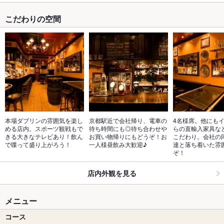
こだわりの空間
本場ダブリンの雰囲気を楽し
京都駅近で会社帰り、電車の
4名様席。他にも
める店内。スポーツ観戦もで
待ち時間にも◎待ち合わせや
らの直輸入家具な
きる大きなテレビあり！飲ん
お買い物帰りにもどうぞ！お
こだわり。会社の
で喋って盛り上がろう！
一人様昼飲み大歓迎♪
達と落ち着いた雰
ぞ！
店内外観を見る
メニュー
コース