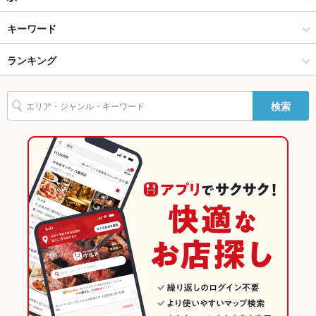
貸切
貸切不可 ：要相談 / お電話でお問い合わせくださいませ！
Man in the Moon（マンインザムーン）新橋
烏丸五条・京都駅周辺 × ダイニングバー・バル
京都駅 × ダイニングバー・バル
京都駅
キーワード
設備
烏丸五条・京都駅周辺 × 洋・和洋・各国料理・その他
京都駅 × 洋・和洋・各国料理・その他
ランキング
フライドポテト
ソーセージ
ピザ
デザート
生ハム
Wi-Fi
あり
バリアフリ
なし
京都駅 × ダイニングバー・バル
京都
京都のグルメランキング
ー
検索
京都駅 × 洋・和洋・各国料理・その他
京都 × ダイニングバー・バル
京都のダイニングバー・バルランキング
駐車場
なし
京都 × 洋・和洋・各国料理・その他
烏丸五条・京都駅周辺のグルメランキング
バンド演奏
可
烏丸五条・京都駅周辺のダイニングバー・バルランキング
TV・プロジ
あり
ェクタ
京都駅のグルメランキング
英語メニュ
あり
ー
京都駅のダイニングバー・バルランキング
その他設備
男女兼用トイレ
その他