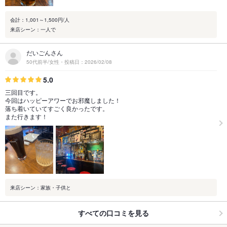
会計：1,001～1,500円/人
来店シーン：一人で
だいごんさん
50代前半/女性・投稿日：2026/02/08
5.0
三回目です。
今回はハッピーアワーでお邪魔しました！
落ち着いていてすごく良かったです。
また行きます！
来店シーン：家族・子供と
すべての口コミを見る