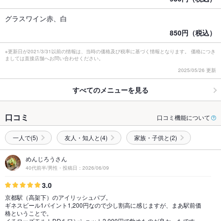
グラスワイン赤、白
850円（税込）
※更新日が2021/3/31以前の情報は、当時の価格及び税率に基づく情報となります。 価格につき
ましては直接店舗へお問い合わせください。
2025/05/26 更新
すべてのメニューを見る
口コミ
口コミ機能について
一人で(5)
友人・知人と(4)
家族・子供と(2)
めんじろうさん
40代前半/男性・投稿日：2026/06/09
3.0
京都駅（高架下）のアイリッシュパブ。
ギネスビール1パイント1,200円なので少し割高に感じますが、まあ駅前価
格ということで。
イチローズモルトDDをワンショット2,000円で飲めたのが良かったです…