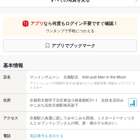
アプリ
なら何度もログイン不要ですぐ確認！
ワンタップで手軽につかえる
アプリでブックマーク
基本情報
店名
マンインザムーン 京都駅店 Irish pub Man in the Moon
アイリッシュパブ/喫煙可/女子会/宴会/カフェ/深夜営業/ 昼飲み ビアパブ ウ
イスキー
住所
京都府京都市下京区東塩小路釜殿町31-1 近鉄名店街み
やこみち近鉄京都駅南高架下
アクセス
京都駅八条通に面してみやこみち西側。ミスタードーナッツさ
んとセブンイレブンさんの間。新・都ホテル向かい。
電話
電話番号を表示する