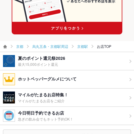
飲み放題
なし
食べ放題
なし
お酒
カクテル充実
お子様連れ
お子様連れ歓迎
京都
烏丸五条・京都駅周辺
京都駅
お店TOP
ウェディン
要相談 / お電話でお問い合わせくださいませ！
グパーティ
夏のポイント還元祭2026
ー二次会
最大15,000ポイント還元
お祝い・サ
可
プライズ対
ホットペッパーグルメについて
応
ライブショ
あり
マイルがたまるお店特集！
ー
マイルがたまるお店をご紹介
備考
不定期で生演奏ライブあり
今日明日予約できるお店
急ぎの飲み会でもネット予約OK！