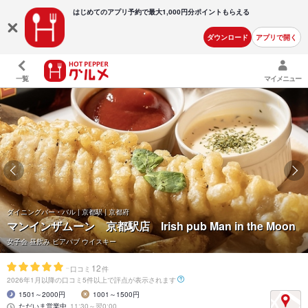
はじめてのアプリ予約で最大
1,000円分ポイントもらえる
ダウンロード
アプリで開く
一覧
マイメニュー
ダイニングバー・バル | 京都駅 | 京都府
マンインザムーン 京都駅店 Irish pub Man in the Moon
女子会 昼飲み ビアパブ ウイスキー
-
12
口コミ
件
2026年1月以降の口コミ5件以上で評点が表示されます
1501～2000円
1001～1500円
ただいま営業中
11:30～翌0:00