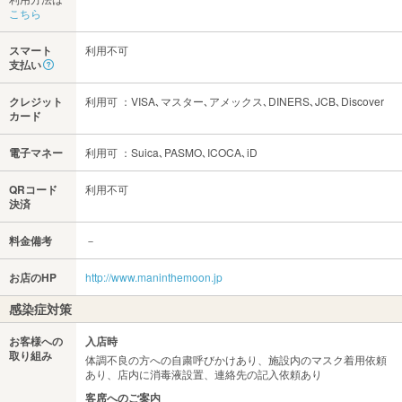
こちら
スマート
利用不可
支払い
クレジット
利用可 ：VISA､マスター､アメックス､DINERS､JCB､Discover
カード
電子マネー
利用可 ：Suica､PASMO､ICOCA､iD
QRコード
利用不可
決済
料金備考
－
お店のHP
http://www.maninthemoon.jp
感染症対策
お客様への
入店時
取り組み
体調不良の方への自粛呼びかけあり、施設内のマスク着用依頼
あり、店内に消毒液設置、連絡先の記入依頼あり
客席へのご案内