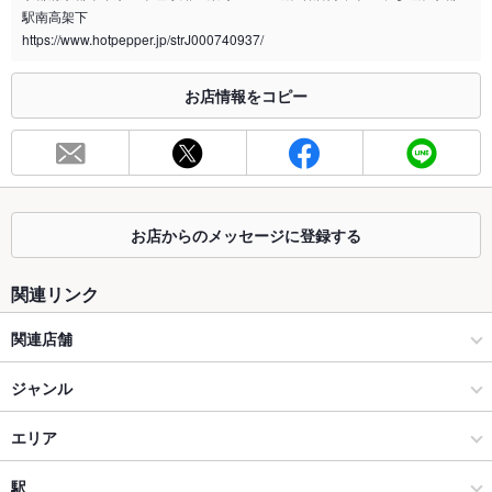
駅南高架下
https://www.hotpepper.jp/strJ000740937/
※2020年4月1日～受動喫煙対策に関する法律が施行されています。正しい情報はお店へお問い
合わせください。
お席
お店情報をコピー
総席数
37席
最大宴会収
40人
容人数
お店からのメッセージに登録する
個室
なし
座敷
なし
関連リンク
掘りごたつ
なし
関連店舗
カウンター
なし
Pig＆Whistle ピッグ＆ホイッスル 京都
ジャンル
ソファー
なし
マンインザムーン 京都烏丸店 Irish pub Ｍan in the Moon
ダイニングバー・バル
エリア
テラス席
なし
マンインザムーン 祇園店
洋・和洋・各国料理・その他
京都駅
駅