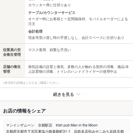
カウンター席に仕切りあり
テーブル/カウンターサービス
オーダー時にお客様と一定間隔保持、モバイルオーダーによる
注文
会計処理
現金等受け渡し時の手渡しなし、会計スペースに仕切りあり
従業員の安
マスク着用、頻繁な手洗い
全衛生管理
店舗の衛生
換気設備の設置と換気、多数の人が触れる箇所の消毒、備品/卓
管理
上設置物の消毒、トイレのハンドドライヤーの使用中止
※各項目の詳細は
こちら
をご確認ください。
続きを見る
たばこ
お店の情報をシェア
禁煙・喫煙
全席喫煙可
全席喫煙可能です！
マンインザムーン 京都駅店 Irish pub Man in the Moon
京都府京都市下京区東塩小路釜殿町31-1 近鉄名店街みやこみち近鉄京都
喫煙専用室
なし