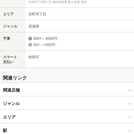
谷町四丁目駅1分 海鮮居酒屋 飲み放題 個室
エリア
谷町四丁目
ジャンル
居酒屋
予算
3001～4000円
501～1000円
スマート
利用可
支払い
関連リンク
関連店舗
さかなや道場
ジャンル
海鮮居酒屋 さかなや道場 東札幌駅前南郷通り店
居酒屋
エリア
個室完備 海鮮居酒屋 さかなや道場 北24条店
海鮮
谷町四丁目
駅