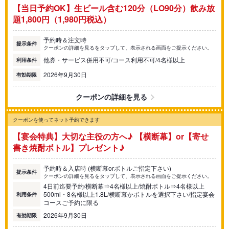
【当日予約OK】生ビール含む120分（LO90分）飲み放
題1,800円（1,980円税込）
予約時＆注文時
提示条件
クーポンの詳細を見るをタップして、表示される画面をご提示ください。
他券・サービス併用不可/コース利用不可/4名様以上
利用条件
2026年9月30日
有効期限
クーポンの詳細を見る
クーポンを使ってネット予約できます
【宴会特典】大切な主役の方へ♪ 【横断幕】or【寄せ
書き焼酎ボトル】プレゼント♪
予約時＆入店時 (横断幕orボトルご指定下さい)
提示条件
クーポンの詳細を見るをタップして、表示される画面をご提示ください。
4日前迄要予約/横断幕⇒4名様以上/焼酎ボトル⇒4名様以上
500ml・8名様以上1.8L/横断幕かボトルを選択下さい/指定宴会
利用条件
コースご予約に限る
2026年9月30日
有効期限