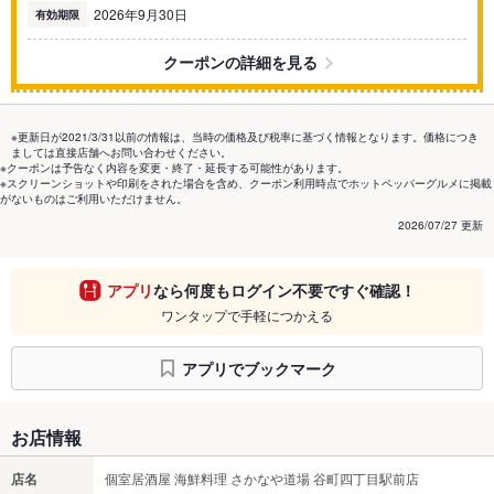
2026年9月30日
有効期限
クーポンの詳細を見る
※更新日が2021/3/31以前の情報は、当時の価格及び税率に基づく情報となります。価格につき
ましては直接店舗へお問い合わせください。
※クーポンは予告なく内容を変更・終了・延長する可能性があります。
※スクリーンショットや印刷をされた場合を含め、クーポン利用時点でホットペッパーグルメに掲載
がないものはご利用いただけません。
2026/07/27 更新
アプリ
なら何度もログイン不要ですぐ確認！
ワンタップで手軽につかえる
アプリでブックマーク
お店情報
店名
個室居酒屋 海鮮料理 さかなや道場 谷町四丁目駅前店