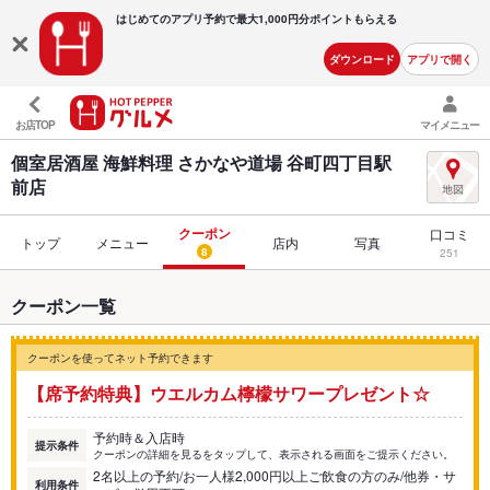
はじめてのアプリ予約で最大
1,000円分ポイントもらえる
ダウンロード
アプリで開く
お店TOP
マイメニュー
個室居酒屋 海鮮料理 さかなや道場 谷町四丁目駅
前店
クーポン
口コミ
トップ
メニュー
店内
写真
8
251
クーポン一覧
クーポンを使ってネット予約できます
【席予約特典】ウエルカム檸檬サワープレゼント☆
予約時＆入店時
提示条件
クーポンの詳細を見るをタップして、表示される画面をご提示ください。
2名以上の予約/お一人様2,000円以上ご飲食の方のみ/他券・サ
利用条件