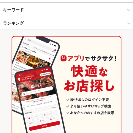
三代目網元 さかなや道場 古川大通り店
淀屋橋・本町・北浜・天満橋 × 居酒屋
谷町四丁目 × 居酒屋
谷町四丁目駅
キーワード
まぐろ海鮮刺身居酒屋 さかなや道場弘前店
淀屋橋・本町・北浜・天満橋 × 海鮮
谷町四丁目 × 海鮮
谷町六丁目駅
ランキング
手羽先
からあげ
お茶漬け
馬刺し
炉ばた焼き・炙り焼き
エビ料理
魚料理
カキ料理・オイスター
刺身
にんにく料理
フライドポテト
三代目網元 さかなや道場 六丁の目店
谷町四丁目駅 × 居酒屋
谷町四丁目 × 和食
天満橋駅
大阪のグルメランキング
ウインナー
しゃぶしゃぶ
そば
うなぎ
天ぷら
なめろう
焼きそば
個室居酒屋 海鮮料理 さかなや道場 新潟駅前１号店
谷町四丁目駅 × 海鮮
谷町四丁目 × 和食全般
大阪の居酒屋ランキング
ステーキ
餃子
チャーハン
とうもろこしの天ぷら
寿しと居酒屋 さかなや道場 蓮田西口店
和食
大阪
大阪の海鮮ランキング
さかなや道場 守谷南口店
和食全般
大阪 × 居酒屋
淀屋橋・本町・北浜・天満橋のグルメランキング
個室居酒屋 海鮮料理 さかなや道場 研究学園店
淀屋橋・本町・北浜・天満橋 × 和食
大阪 × 海鮮
淀屋橋・本町・北浜・天満橋の居酒屋ランキング
個室居酒屋 海鮮料理 さかなや道場 柏たなか駅前店
淀屋橋・本町・北浜・天満橋 × 和食全般
大阪 × 和食
淀屋橋・本町・北浜・天満橋の海鮮ランキング
谷町四丁目駅 × 和食
大阪 × 和食全般
谷町四丁目のグルメランキング
その他の関連店舗
谷町四丁目駅 × 和食全般
谷町四丁目の居酒屋ランキング