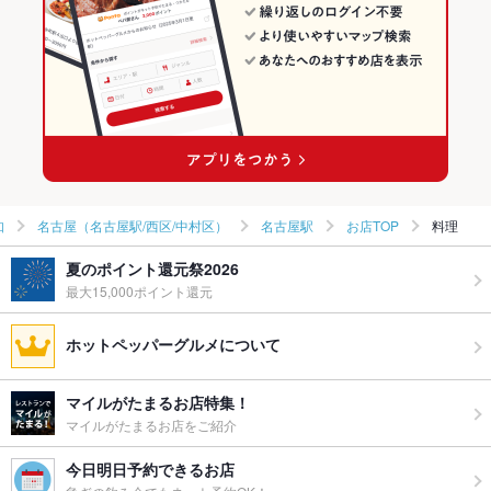
【個室完備】奥羽の鮮魚と炭焼き 東北商店 金山駅店
名古屋（名古屋駅/西区/中村区） × 焼き鳥・鶏料理
愛知 × 和食
名古屋駅の居酒屋ランキング
ビアガーデン×鉄板料理 ステーキ 食べ放題 個室居酒屋 鉄神
(TESSIN)名古屋駅本店
名古屋駅 × 和食
愛知 × 焼き鳥・鶏料理
鉄板坊主 金山寺
名古屋駅 × 焼き鳥・鶏料理
その他の関連店舗
知
名古屋（名古屋駅/西区/中村区）
名古屋駅
お店TOP
料理
夏のポイント還元祭2026
最大15,000ポイント還元
ホットペッパーグルメについて
マイルがたまるお店特集！
マイルがたまるお店をご紹介
今日明日予約できるお店