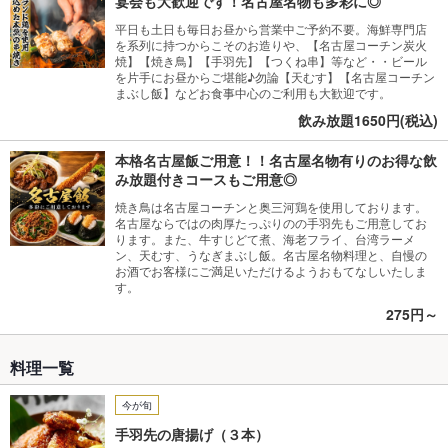
宴会も大歓迎です！名古屋名物も多彩に◎
平日も土日も毎日お昼から営業中ご予約不要。海鮮専門店
を系列に持つからこそのお造りや、【名古屋コーチン炭火
焼】【焼き鳥】【手羽先】【つくね串】等など・・ビール
を片手にお昼からご堪能♪勿論【天むす】【名古屋コーチン
まぶし飯】などお食事中心のご利用も大歓迎です。
飲み放題1650円(税込)
本格名古屋飯ご用意！！名古屋名物有りのお得な飲
み放題付きコースもご用意◎
焼き鳥は名古屋コーチンと奥三河鶏を使用しております。
名古屋ならではの肉厚たっぷりのの手羽先もご用意してお
ります。また、牛すじどて煮、海老フライ、台湾ラーメ
ン、天むす、うなぎまぶし飯。名古屋名物料理と、自慢の
お酒でお客様にご満足いただけるようおもてなしいたしま
す。
275円～
料理一覧
今が旬
手羽先の唐揚げ（３本）