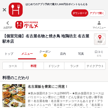
はじめてのアプリ予約で最大
1,000円分ポイントもらえる
ダウンロード
アプリで開く
お店TOP
マイメニュー
【個室完備】名古屋名物と焼き鳥 地鶏坊主 名古屋
駅本店
クーポン
口コミ
トップ
メニュー
店内
写真
7
575
コース
料理
ドリンク
ランチ
テイクアウト
料理のこだわり
名古屋飯を豊富にご用意！
★飲み放題付きコースは2980円～★飲み放題付きコースは
バリエーション豊かにご用意！どんな宴会でも使い勝手抜
群！名古屋名物・名古屋コーチンコースもあります！アラ
カルトメニューの「名古屋コーチン炭火焼」と「名古屋コ