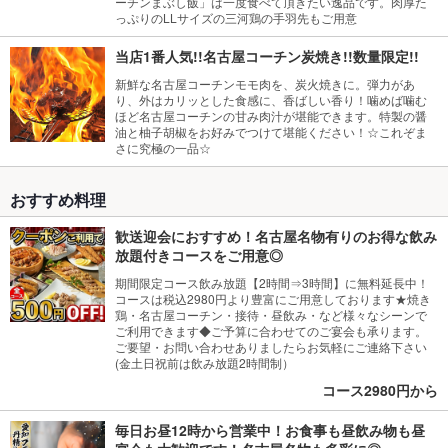
ーチンまぶし飯」は一度食べて頂きたい逸品です。肉厚た
っぷりのLLサイズの三河鶏の手羽先もご用意
当店1番人気!!名古屋コーチン炭焼き!!数量限定!!
新鮮な名古屋コーチンモモ肉を、炭火焼きに。弾力があ
り、外はカリッとした食感に、香ばしい香り！噛めば噛む
ほど名古屋コーチンの甘み肉汁が堪能できます。特製の醤
油と柚子胡椒をお好みでつけて堪能ください！☆これぞま
さに究極の一品☆
おすすめ料理
歓送迎会におすすめ！名古屋名物有りのお得な飲み
放題付きコースをご用意◎
期間限定コース飲み放題【2時間⇒3時間】に無料延長中！
コースは税込2980円より豊富にご用意しております★焼き
鶏・名古屋コーチン・接待・昼飲み・など様々なシーンで
ご利用できます◆ご予算に合わせてのご宴会も承ります。
ご要望・お問い合わせありましたらお気軽にご連絡下さい
(金土日祝前は飲み放題2時間制）
コース2980円から
毎日お昼12時から営業中！お食事も昼飲み物も昼