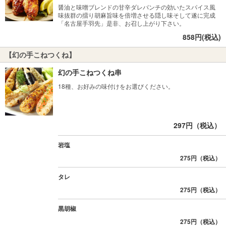
醤油と味噌ブレンドの甘辛ダレパンチの効いたスパイス風
味抜群の擂り胡麻旨味を倍増させる隠し味そして遂に完成
「名古屋手羽先」是非、お召し上がり下さい。
858円(税込)
【幻の手こねつくね】
幻の手こねつくね串
18種、お好みの味付けをお選びください。
297円（税込）
岩塩
275円（税込）
タレ
275円（税込）
黒胡椒
275円（税込）