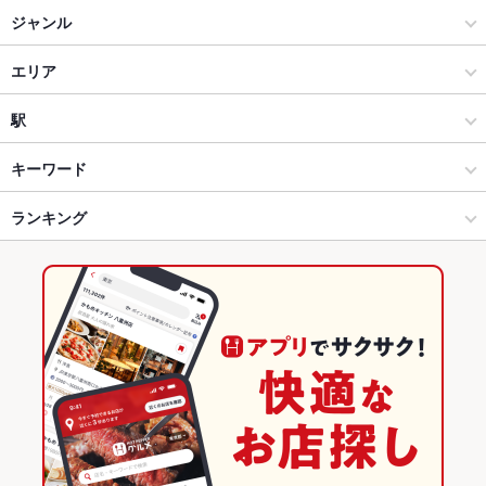
地鶏坊主
ジャンル
個室 貸切居酒屋 地鶏坊主 金山北寺 飲み放題
居酒屋
エリア
焼肉 GYUJIN 大曽根店
和風
名古屋駅
駅
馬刺しと焼き鳥 本格九州料理 飲み放題 個室居酒屋 九州小
名古屋（名古屋駅/西区/中村区） × 居酒屋
名古屋駅 × 居酒屋
近鉄名古屋駅
キーワード
町 名古屋駅
名古屋（名古屋駅/西区/中村区） × 和風
名古屋駅 × 和風
名古屋駅
ランキング
卵焼き
手羽先
からあげ
お茶漬け
串かつ
炉ばた焼き・炙り焼き
馬刺しと焼き鳥 本格九州料理 飲み放題 個室居酒屋 九州小
町 金山二丁目
エビ料理
刺身
にんにく料理
フライドポテト
ウインナー
うなぎ
名古屋駅 × 居酒屋
名古屋駅 × 和食
名鉄名古屋駅
愛知のグルメランキング
海鮮と寿司と焼き鳥 飲み放題 個室居酒屋 喰海 名古屋駅前
おでん
ひつまぶし
焼きそば
レバー
つくね
地鶏
鶏皮
餃子
店
名古屋駅 × 和風
名古屋駅 × 焼き鳥・鶏料理
愛知の居酒屋ランキング
炭火焼
デザート
ねぎ焼き
台湾ラーメン
名古屋駅 個室 牛タン 海鮮 居酒屋 飲み放題 東北商店
和食
愛知
名古屋（名古屋駅/西区/中村区）のグルメランキング
名駅店
焼き鳥・鶏料理
愛知 × 居酒屋
名古屋（名古屋駅/西区/中村区）の居酒屋ランキング
焼き鳥 海鮮 牛タン 飲み放題 個室居酒屋 東北商店 栄
プリンセス大通店
名古屋（名古屋駅/西区/中村区） × 和食
愛知 × 和風
名古屋駅のグルメランキング