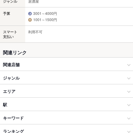
ジャンル
居酒屋
予算
3001～4000円
1001～1500円
スマート
利用不可
支払い
関連リンク
関連店舗
味のとんかつ 百亭
ジャンル
信州名物 旬宴酒場 海せん山せん 長野
居酒屋
エリア
洋・和洋・各国料理・その他
松本駅
駅
松本市 × 居酒屋
松本駅 × 居酒屋
松本駅
キーワード
松本市 × 洋・和洋・各国料理・その他
松本駅 × 洋・和洋・各国料理・その他
ランキング
からあげ
馬刺し
エビ料理
フライドポテト
ソーセージ
牛すじ