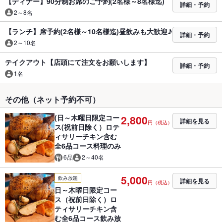
【ディナー】90分制お席のご予約(2名様～8名様迄)
詳細・予約
2～8名
【ランチ】席予約(2名様～10名様迄)昼飲みも大歓迎♪
詳細・予約
2～10名
テイクアウト【店頭にて注文をお願いします】
詳細・予約
1名
その他（ネット予約不可）
(日～木曜日限定コー
2,800
詳細を見る
円（税込）
ス(祝前日除く）ロテ
ィサリーチキン含む
全6品コース料理のみ
6品
2～40名
5,000
飲み放題
詳細を見る
円（税込）
日～木曜日限定コー
ス（祝前日除く）ロ
ティサリーチキン含
む全6品コース飲み放