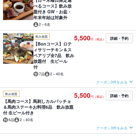
【日～木曜日限定選
べるコース】飲み放
題付き GW・お盆・
年末年始は対象外
2～6名
5,500
飲み放題
詳細・予約
円（税込）
【Bonコース】ロテ
ィサリーチキン＆ス
ペアリブ全7品 飲み
放題付 生ビール
付
7品
2～40名
クーポン3件をみる
5,500
飲み放題
詳細・予約
円（税込）
【馬肉コース】馬刺しカルパッチョ
＆馬肉ステーキお料理6品 飲み放題
付 生ビール付き
6品
2～40名
クーポン3件をみる