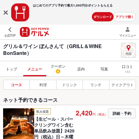
はじめてのアプリ予約で最大
1,000円分ポイントもらえる
ダウンロード
アプリで開く
お店TOP
マイメニュー
グリル＆ワイン ぼんさんて（GRILL＆WINE
BonSante）
クーポン
口コミ
トップ
メニュー
店内
写真
4
153
コース
料理
ドリンク
ランチ
テイクアウト
ネット予約できるコース
2,420
飲み放題
詳細・予約
円（税込）
【生ビール・スパー
クリングワイン含む
単品飲み放題】2420
円（税込）日～木曜