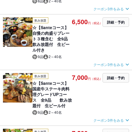
8品
2～40名
クーポン3件をみる
6,500
飲み放題
詳細・予約
円（税込）
☆【Santeコース】
自慢の肉盛りプレー
ト３種含む 全9品
飲み放題付 生ビー
ル付き
9品
2～40名
クーポン3件をみる
7,000
飲み放題
詳細・予約
円（税込）
☆【Santeコース】
国産牛ステーキ肉料
理グレードUPコー
ス 全9品 飲み放
題付 生ビール付
9品
2～40名
クーポン3件をみる
飲み放題