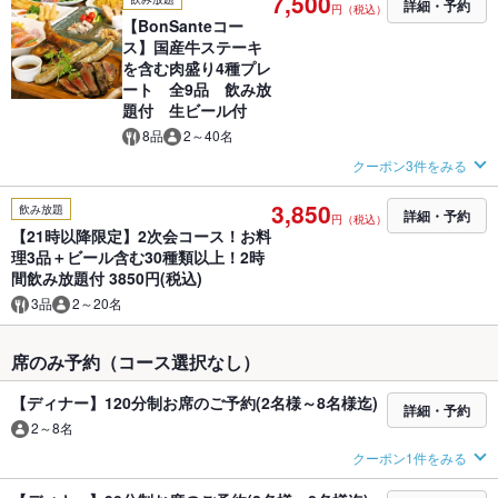
7,500
詳細・予約
円（税込）
【BonSanteコー
ス】国産牛ステーキ
を含む肉盛り4種プレ
ート 全9品 飲み放
題付 生ビール付
8品
2～40名
クーポン3件をみる
3,850
飲み放題
詳細・予約
円（税込）
【21時以降限定】2次会コース！お料
理3品＋ビール含む30種類以上！2時
間飲み放題付 3850円(税込)
3品
2～20名
席のみ予約（コース選択なし）
【ディナー】120分制お席のご予約(2名様～8名様迄)
詳細・予約
2～8名
クーポン1件をみる