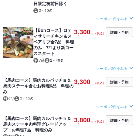
日限定祝前日除く
2～10名
クーポン1件をみる
【Bonコース】ロテ
3,300
詳細・予約
円（税込）
ィサリーチキン＆ス
ペアリブ全7品 料理
のみ 7/1より新コー
ススタート
7品
2～40名
クーポン2件をみる
【馬肉コース】馬肉カルパッチョ＆
3,300
詳細・予約
円（税込）
馬肉ステーキ含むお料理6品 料理の
み
6品
2～40名
クーポン2件をみる
【馬肉コース】馬肉カルパッチョ＆
3,800
詳細・予約
円（税込）
馬肉ステーキ肉料理グレードアッ
プ お料理7品 料理のみ