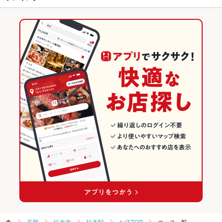
ハンバーグ
トリュフ
パテ
パスタ
ペペロンチーノ
牛タン
ビビンバ
松本駅 × 居酒屋
松本駅 × 洋食
長野のグルメランキング
ラムチョップ
ケーキ
フレンチトースト
デザート
アヒージョ
松本駅 × 洋・和洋・各国料理・その他
松本駅 × ステーキ・ハンバーグ
長野の居酒屋ランキング
チーズケーキ
馬肉
洋食
長野
松本市のグルメランキング
ステーキ・ハンバーグ
長野 × 居酒屋
松本市の居酒屋ランキング
松本市 × 洋食
長野 × 洋・和洋・各国料理・その他
松本駅のグルメランキング
松本市 × ステーキ・ハンバーグ
長野 × 洋食
松本駅の居酒屋ランキング
松本駅 × 洋食
長野 × ステーキ・ハンバーグ
松本駅 × ステーキ・ハンバーグ
長野
松本市
松本駅
お店TOP
コース一覧