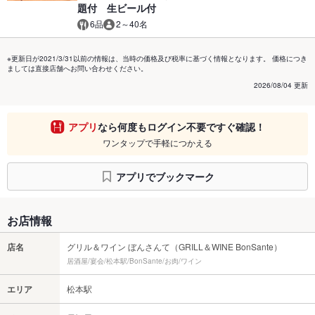
題付 生ビール付
6品
2～40名
※更新日が2021/3/31以前の情報は、当時の価格及び税率に基づく情報となります。 価格につき
ましては直接店舗へお問い合わせください。
2026/08/04 更新
アプリ
なら何度もログイン不要ですぐ確認！
ワンタップで手軽につかえる
アプリでブックマーク
お店情報
店名
グリル＆ワイン ぼんさんて（GRILL＆WINE BonSante）
居酒屋/宴会/松本駅/BonSante/お肉/ワイン
エリア
松本駅