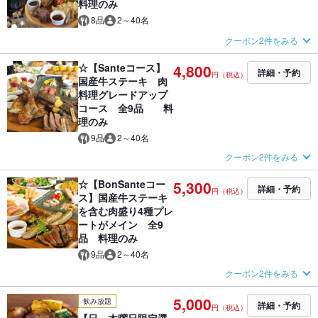
料理のみ
8品
2～40名
クーポン2件をみる
☆【Santeコース】
4,800
詳細・予約
円（税込）
国産牛ステーキ 肉
料理グレードアップ
コース 全9品 料
理のみ
9品
2～40名
クーポン2件をみる
☆【BonSanteコー
5,300
詳細・予約
円（税込）
ス】国産牛ステーキ
を含む肉盛り4種プレ
ートがメイン 全9
品 料理のみ
9品
2～40名
クーポン2件をみる
5,000
飲み放題
詳細・予約
円（税込）