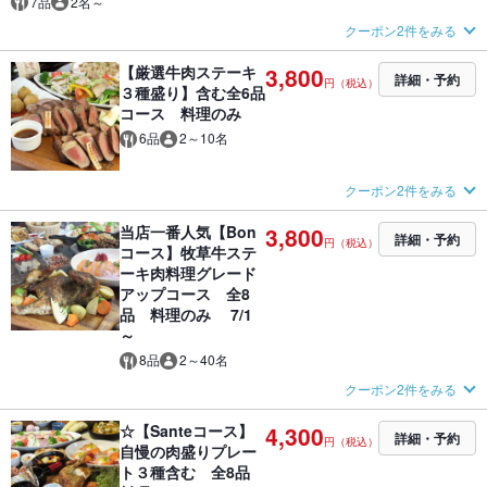
7品
2名～
クーポン2件をみる
【厳選牛肉ステーキ
3,800
詳細・予約
円（税込）
３種盛り】含む全6品
コース 料理のみ
6品
2～10名
クーポン2件をみる
当店一番人気【Bon
3,800
詳細・予約
円（税込）
コース】牧草牛ステ
ーキ肉料理グレード
アップコース 全8
品 料理のみ 7/1
～
8品
2～40名
クーポン2件をみる
☆【Santeコース】
4,300
詳細・予約
円（税込）
自慢の肉盛りプレー
ト３種含む 全8品