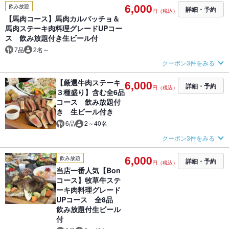
6,000
飲み放題
詳細・予約
円（税込）
【馬肉コース】馬肉カルパッチョ＆
馬肉ステーキ肉料理グレードUPコー
ス 飲み放題付き生ビール付
7品
2名～
クーポン3件をみる
【厳選牛肉ステーキ
6,000
詳細・予約
円（税込）
３種盛り】含む全6品
コース 飲み放題付
き 生ビール付き
6品
2～40名
クーポン3件をみる
6,000
飲み放題
詳細・予約
円（税込）
当店一番人気【Bon
コース】牧草牛ステ
ーキ肉料理グレード
UPコース 全8品
飲み放題付生ビール
付