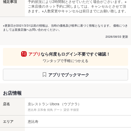
補足事項
予約状況により2時間制とさせていただく場合がごさいます。※
ご来店後のネット予約に関しましては、キャンセルとさせて頂
きます。※人数変更やキャンセルは前日までにお願い致します。
※更新日が2021/3/31以前の情報は、当時の価格及び税率に基づく情報となります。 価格につき
ましては直接店舗へお問い合わせください。
2026/08/03 更新
アプリ
なら何度もログイン不要ですぐ確認！
ワンタップで手軽につかえる
アプリでブックマーク
お店情報
店名
京レストラン Ubcra （ウブクラ）
恵比寿 京和食 焼鳥 デート 貸切 半個室
エリア
恵比寿