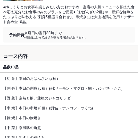
●ゆっくりとお食事を楽しみたい方におすすめ！当店の人気メニューを揃えた食
べ応え充分なお食事のみのプランをご用意● ｢おばんざい2種｣や、新鮮な鮮魚を
たっぷりと味わえる｢刺身5種盛り合わせ｣、串焼きには大山地鶏を使用！デザー
ト含め全10品。
来店日の当日22時まで
予約締切
※曜日によって締切が異なる場合があります。
コース内容
品数
10品
【初 菜】本日のおばんざい (2種）
【刺 身】本日の刺身 (5種）(例:サーモン・マグロ・鯛・カンパチ・たこ)
【野 菜】京蕪と揚げ蓮根のジャコサラダ
【串 焼】本日の串焼 (3種）(例:皮・ナンコツ・つくね)
【炭 焼】本日の炭焼き
【中 菜】京風豚の角煮
【主 菜】牛すじの煮込み