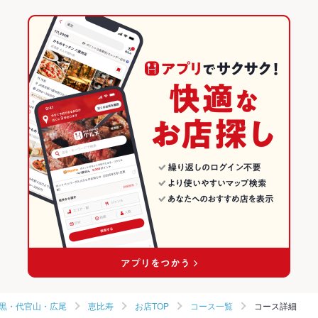
ウニ料理
エビ料理
カニ料理
刺身
湯葉料理
天ぷら
牛すじ
恵比寿駅 × 居酒屋
恵比寿 × ダイニングバー・バル
中目黒駅
東京のグルメランキング
つくね
ステーキ
炭火焼
デザート
恵比寿駅 × 和風
恵比寿 × 和風・創作
東京の居酒屋ランキング
ダイニングバー・バル
東京
恵比寿・中目黒・代官山・広尾のグルメランキング
和風・創作
東京 × 居酒屋
恵比寿・中目黒・代官山・広尾の居酒屋ランキング
恵比寿・中目黒・代官山・広尾 × ダイニングバー・バル
東京 × 和風
恵比寿のグルメランキング
恵比寿・中目黒・代官山・広尾 × 和風・創作
東京 × ダイニングバー・バル
恵比寿の居酒屋ランキング
恵比寿駅 × ダイニングバー・バル
東京 × 和風・創作
恵比寿駅 × 和風・創作
黒・代官山・広尾
恵比寿
お店TOP
コース一覧
コース詳細