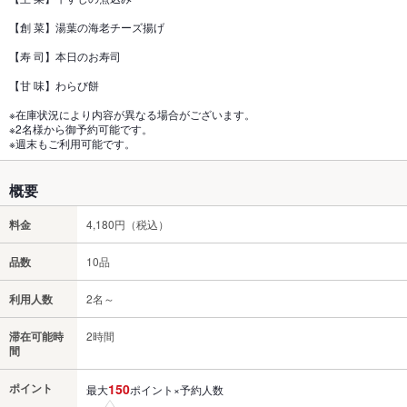
【創 菜】湯葉の海老チーズ揚げ
【寿 司】本日のお寿司
【甘 味】わらび餅
※在庫状況により内容が異なる場合がございます。
※2名様から御予約可能です。
※週末もご利用可能です。
概要
料金
4,180円（税込）
品数
10品
利用人数
2名～
滞在可能時
2時間
間
ポイント
150
最大
ポイント×予約人数