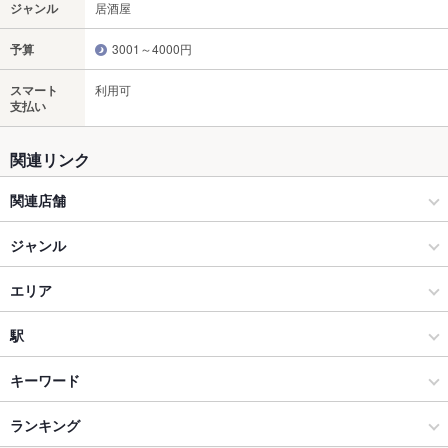
ジャンル
居酒屋
予算
3001～4000円
スマート
利用可
支払い
関連リンク
関連店舗
Restaurant＆BarLounge MEDUSA（メデューサ）
ジャンル
炭火焼肉 兜 麻布十番本店
居酒屋
エリア
AQUA RESTAURANT & BAR LUXIS（ラグシス）
和風
恵比寿
駅
炭火焼鳥 ももたろう 恵比寿店
恵比寿・中目黒・代官山・広尾 × 居酒屋
恵比寿 × 居酒屋
恵比寿駅
キーワード
恵比寿・中目黒・代官山・広尾 × 和風
恵比寿 × 和風
代官山駅
ランキング
肉じゃが
手羽先
からあげ
お茶漬け
塩辛
炉ばた焼き・炙り焼き