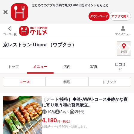
はじめてのアプリ予約で最大
1,000円分ポイントもらえる
ダウンロード
アプリで開く
コース一覧
マイメニュー
京レストラン Ubcra （ウブクラ）
口コミ
トップ
メニュー
店内
写真
70
コース
料理
ドリンク
［デート/接待］◆淡-AWAI-コース◆静かな夜
に寄り添う和の贅沢献立。
10品
2名～
2時間
4,180
円（税込）
別途チャージ390円～頂戴します。