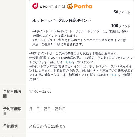
または
50
ポイント
ホットペッパーグルメ限定ポイント
100
ポイント
※dポイント・Pontaポイント・リクルートポイントは、来店日から6～
10日後にポイント加算されます。
※ポイントプラスで加算されるホットペッパーグルメ限定ポイントは、
来店日の翌月15日頃に加算されます。
※加算ポイントは、ご予約の条件により変動する場合があります。
※一部時間帯（7:00～14:59来店の予約）は確定した人数1人につき10ポイン
トとなります。詳しくは
こちら
をご覧ください。
※ポイントプラスで加算されるポイントは、ホットペッパーグルメ限定ポイ
ントになります。対象日時の予約で、予約日が翌々月末までのご来店がポイ
ント加算の対象となります。加算ポイントに関する詳細は
こちら
をご確認く
ださい。
予約可能時
17:00～22:00
間
予約可能曜
月～日・祝日・祝前日
日
予約締切
来店日の当日22時まで