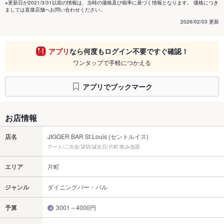
※更新日が2021/3/31以前の情報は、当時の価格及び税率に基づく情報となります。 価格につき
ましては直接店舗へお問い合わせください。
2026/02/03 更新
アプリ
なら何度もログイン不要ですぐ確認！
ワンタップで手軽につかえる
アプリでブックマーク
お店情報
店名
JIGGER BAR St.Louis (セントルイス)
デート/二次会/貸切/誕生日/片町/飲み放題
エリア
片町
ジャンル
ダイニングバー・バル
予算
3001～4000円