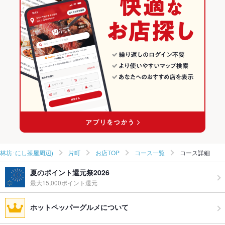
金沢(片町･香林坊･にし茶屋周辺)のダイニングバー・バルランキン
バー・カクテル
石川 × ダイニングバー・バル
グ
金沢(片町･香林坊･にし茶屋周辺) × バー・カクテル
石川 × 洋・和洋・各国料理・その他
片町のグルメランキング
金沢(片町･香林坊･にし茶屋周辺) × バー・カクテル
石川 × バー・カクテル
片町のダイニングバー・バルランキング
金沢駅 × バー・カクテル
石川 × バー・カクテル
金沢駅 × バー・カクテル
香林坊･にし茶屋周辺)
片町
お店TOP
コース一覧
コース詳細
夏のポイント還元祭2026
最大15,000ポイント還元
ホットペッパーグルメについて