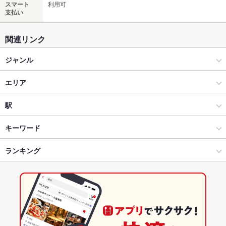
スマート
利用可
支払い
関連リンク
ジャンル
ダイニングバー・バル
エリア
洋・和洋・各国料理・その他
片町
駅
金沢(片町･香林坊･にし茶屋周辺) × ダイニングバー・バル
片町 × ダイニングバー・バル
金沢駅
キーワード
金沢(片町･香林坊･にし茶屋周辺) × 洋・和洋・各国料理・その他
片町 × 洋・和洋・各国料理・その他
ランキング
フライドポテト
ソーセージ
とんかつ
ピザ
マルゲリータ
アヒージョ
生ハム
金沢駅 × ダイニングバー・バル
片町 × バー・カクテル
石川のグルメランキング
金沢駅 × 洋・和洋・各国料理・その他
片町 × バー・カクテル
石川のダイニングバー・バルランキング
バー・カクテル
石川
金沢(片町･香林坊･にし茶屋周辺)のグルメランキング