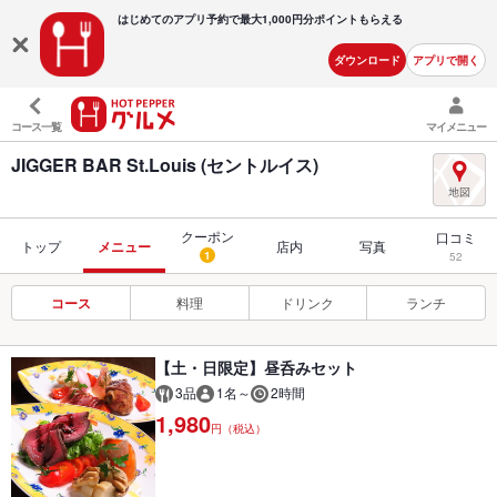
はじめてのアプリ予約で最大
1,000円分ポイントもらえる
ダウンロード
アプリで開く
コース一覧
マイメニュー
JIGGER BAR St.Louis (セントルイス)
クーポン
口コミ
トップ
メニュー
店内
写真
1
52
コース
料理
ドリンク
ランチ
【土・日限定】昼呑みセット
3品
1名～
2時間
1,980
円（税込）