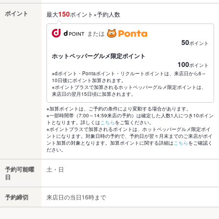
ポイント
150
最大
ポイント×予約人数
または
50
ポイント
ホットペッパーグルメ限定ポイント
100
ポイント
※dポイント・Pontaポイント・リクルートポイントは、来店日から6～
10日後にポイント加算されます。
※ポイントプラスで加算されるホットペッパーグルメ限定ポイントは、
来店日の翌月15日頃に加算されます。
※加算ポイントは、ご予約の条件により変動する場合があります。
※一部時間帯（7:00～14:59来店の予約）は確定した人数1人につき10ポイン
トとなります。詳しくは
こちら
をご覧ください。
※ポイントプラスで加算されるポイントは、ホットペッパーグルメ限定ポイ
ントになります。対象日時の予約で、予約日が翌々月末までのご来店がポイ
ント加算の対象となります。加算ポイントに関する詳細は
こちら
をご確認く
ださい。
予約可能曜
土・日
日
予約締切
来店日の当日16時まで