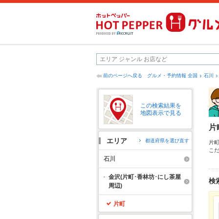
前のページへ戻る
グルメ・予約情報 全国
石川
この検索結果を
地図表示で見る
片
エリア
都道府県を選び直す
片
こ
倉
石川
理
で
金沢(片町･香林坊･にし茶屋
検
周辺)
片町