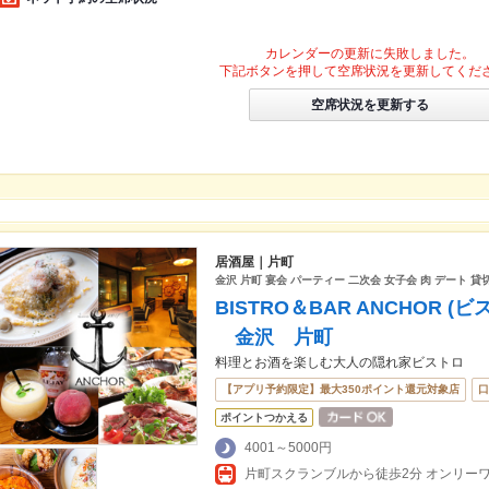
カレンダーの更新に失敗しました。
下記ボタンを押して空席状況を更新してくだ
空席状況を更新する
居酒屋｜片町
金沢 片町 宴会 パーティー 二次会 女子会 肉 デート 貸
BISTRO＆BAR ANCHOR
金沢 片町
料理とお酒を楽しむ大人の隠れ家ビストロ
【アプリ予約限定】最大350ポイント還元対象店
口
ポイントつかえる
4001～5000円
片町スクランブルから徒歩2分 オンリーワ