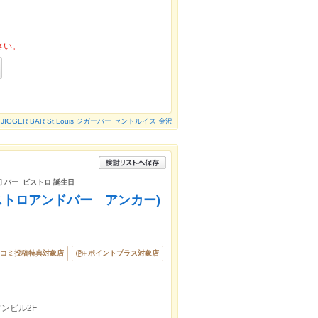
さい。
JIGGER BAR St.Louis ジガーバー セントルイス 金沢
切 バー ビストロ 誕生日
 (ビストロアンドバー アンカー)
コミ投稿特典対象店
ポイントプラス対象店
ンビル2F