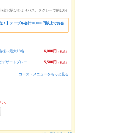
/金沢駅(JR)よりバス、タクシーで約10分
限定！】テーブル会計10,000円以上でお会
0名様～最大18名
6,000円
（税込）
円でデザートプレー
5,500円
（税込）
コース・メニューをもっと見る
さい。