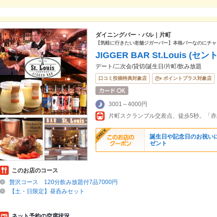
ダイニングバー・バル｜片町
【気軽に行きたい老舗ジガーバー】本格バーなのにチャ
JIGGER BAR St.Louis (セ
デート/二次会/貸切/誕生日/片町/飲み放題
口コミ投稿特典対象店
ポイントプラス対象店
3001～4000円
片町スクランブル交差点、徒歩5秒。「
誕生日や記念日のお祝い
ゼント
このお店のコース
贅沢コース 120分飲み放題付7品7000円
【土・日限定】昼呑みセット
ネット予約の空席状況