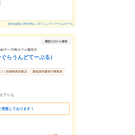
DiningBar JIM HALL ダイニングバージムホール
会/チーズ/肉/カフェ/誕生日
あんだーぐらうんどてーぶる）
コミ投稿特典対象店
適格請求書発行事業者
段を下りる
ご用意しております！