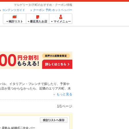
マルゲリータ/片町のおすすめ・クーポン情報
コンテンツガイド
クーポン 予約 ホットペッパー
検討リスト
最近見たお店
マイメニュー
バル
、
イタリアン・フレンチ
で探したり、予算や
お店が見つからなかったら、近隣のエリア
片町
、
木
ンはもちろん、こだわりメニュー
からあげ
、
エビ料
もっと見る
使える簡単便利なネット予約が使えるお店も拡大中
トペッパーグルメをご利用ください。
1/1ページ
ー 昼飲み 結婚式二次会 バー