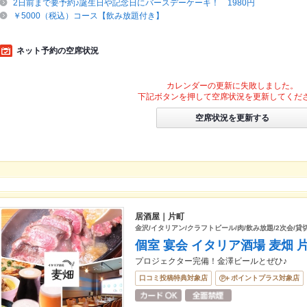
2日前まで要予約♪誕生日や記念日にバースデーケーキ！ 1980円
￥5000（税込）コース【飲み放題付き】
ネット予約の空席状況
カレンダーの更新に失敗しました。
下記ボタンを押して空席状況を更新してくだ
空席状況を更新する
居酒屋｜片町
金沢/イタリアン/クラフトビール/肉/飲み放題/2次会/貸切
個室 宴会 イタリア酒場 麦畑 
プロジェクター完備！金澤ビールとぜひ♪
口コミ投稿特典対象店
ポイントプラス対象店