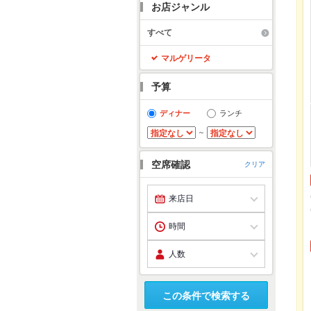
お店ジャンル
すべて
マルゲリータ
予算
ディナー
ランチ
～
空席確認
クリア
この条件で検索する