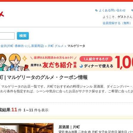
よくある問い合わせ
ようこそ、
さん
ゲスト
会員登録する（無料）
金沢(片町･香林坊･にし茶屋周辺)
片町 グルメ
マルゲリータ
町 | マルゲリータのグルメ・クーポン情報
町 マルゲリータのお店一覧です。片町でおすすめの料理ジャンル
居酒屋
、
ダイニングバー・
だわり条件を指定すれば、シーンや気分に合ったお店がサクサク探せます。ご希望に合った
町・せせらぎ通り
もチェックしてみてください。ホットペッパーグルメなら、お得なクーポ
、
お茶漬け
や季節のおすすめ料理など、お店の最新情報をご紹介しているので安心！24時間
す。友達どうしの飲み会にも、会社の宴会にも、デートやパーティーにもお得に便利にホッ
11
索結果
件
1～11
件を表示
居酒屋｜片町
貸切 飲み放題 二次会 肉 片町 女子会 記念日 誕生日 バ