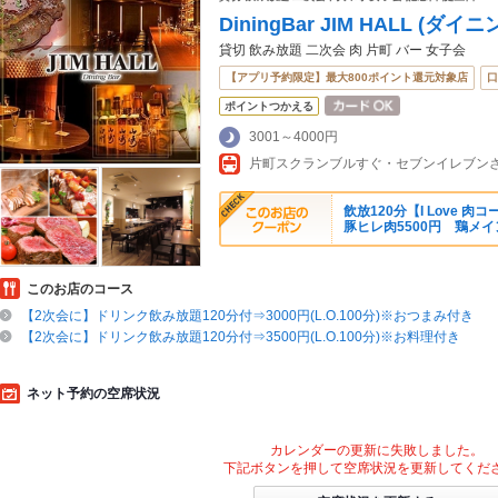
DiningBar JIM HALL (
貸切 飲み放題 二次会 肉 片町 バー 女子会
【アプリ予約限定】最大800ポイント還元対象店
口
ポイントつかえる
3001～4000円
片町スクランブルすぐ・セブンイレブン
飲放120分【I Love 
豚ヒレ肉5500円 鶏メイン
このお店のコース
【2次会に】ドリンク飲み放題120分付⇒3000円(L.O.100分)※おつまみ付き
【2次会に】ドリンク飲み放題120分付⇒3500円(L.O.100分)※お料理付き
ネット予約の空席状況
カレンダーの更新に失敗しました。
下記ボタンを押して空席状況を更新してくだ