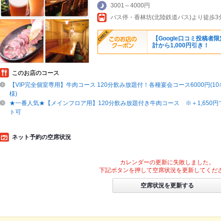
3001～4000円
バス停・香林坊(北陸鉄道バス)より徒歩3分
【Google口コミ投稿者
計から1,000円引き！
このお店のコース
【VIP完全個室専用】牛肉コース 120分飲み放題付！各種宴会コース6000円(1
様)
★一番人気★【メインフロア用】120分飲み放題付き牛肉コース ※＋1,650
ト可
ネット予約の空席状況
カレンダーの更新に失敗しました。
下記ボタンを押して空席状況を更新してくだ
空席状況を更新する