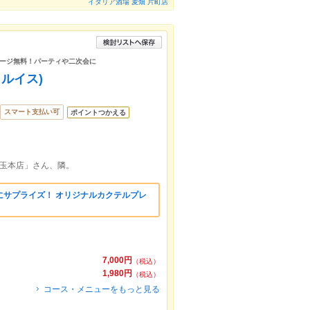
イタリア酒場 麦畑 片町店
ージ無料！パーティや二次会に
ントルイス)
スマート支払い可
ポイントつかえる
赤玉本店」さん、隣。
にサプライズ！ オリジナルカクテルプレ
7,000円
（税込）
1,980円
（税込）
コース・メニューをもっと見る