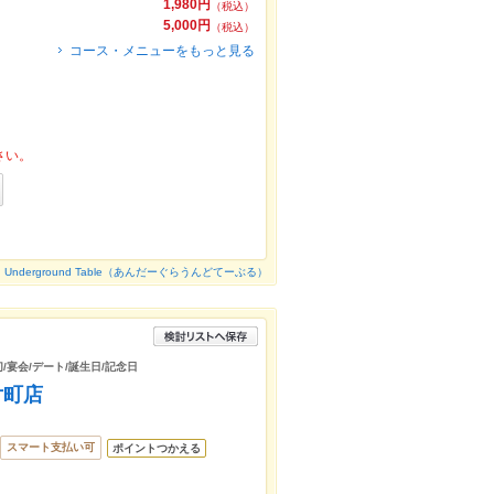
1,980円
（税込）
5,000円
（税込）
コース・メニューをもっと見る
さい。
Underground Table（あんだーぐらうんどてーぶる）
/宴会/デート/誕生日/記念日
片町店
スマート支払い可
ポイントつかえる