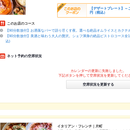
【デザートプレート】～ご
円（税込）
このお店のコース
【90分飲放付】お洒落なバーで語り尽くす夜。選べる絶品オムライスとカクテル
【90分飲放付】美酒と味わう大人の贅沢。シェフ渾身の絶品ビストロコース全10品
込)
ネット予約の空席状況
カレンダーの更新に失敗しました。
下記ボタンを押して空席状況を更新してくだ
空席状況を更新する
イタリアン・フレンチ｜片町