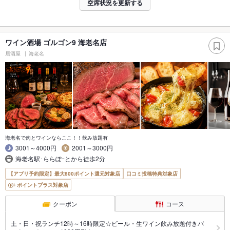
空席状況を更新する
ワイン酒場 ゴルゴン9 海老名店
居酒屋
海老名
海老名で肉とワインならここ！！飲み放題有
3001～4000円
2001～3000円
海老名駅･ららぽｰとから徒歩2分
【アプリ予約限定】最大800ポイント還元対象店
口コミ投稿特典対象店
ポイントプラス対象店
クーポン
コース
土・日・祝ランチ12時～16時限定☆ビール・生ワイン飲み放題付きバ