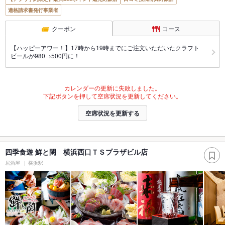
適格請求書発行事業者
クーポン
コース
【ハッピーアワー！】17時から19時までにご注文いただいたクラフト
ビールが980→500円に！
カレンダーの更新に失敗しました。
下記ボタンを押して空席状況を更新してください。
空席状況を更新する
四季食遊 鮮と閑 横浜西口ＴＳプラザビル店
居酒屋
横浜駅