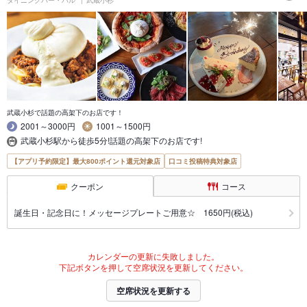
武蔵小杉で話題の高架下のお店です！
2001～3000円
1001～1500円
武蔵小杉駅から徒歩5分!話題の高架下のお店です!
【アプリ予約限定】最大800ポイント還元対象店
口コミ投稿特典対象店
クーポン
コース
誕生日・記念日に！メッセージプレートご用意☆ 1650円(税込)
カレンダーの更新に失敗しました。
下記ボタンを押して空席状況を更新してください。
空席状況を更新する