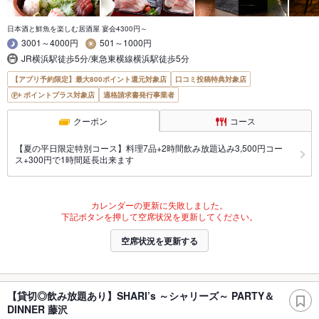
日本酒と鮮魚を楽しむ居酒屋 宴会4300円～
3001～4000円
501～1000円
JR横浜駅徒歩5分/東急東横線横浜駅徒歩5分
【アプリ予約限定】最大800ポイント還元対象店
口コミ投稿特典対象店
ポイントプラス対象店
適格請求書発行事業者
クーポン
コース
【夏の平日限定特別コース】料理7品+2時間飲み放題込み3,500円コー
ス+300円で1時間延長出来ます
カレンダーの更新に失敗しました。
下記ボタンを押して空席状況を更新してください。
空席状況を更新する
【貸切◎飲み放題あり】SHARI’s ～シャリーズ～ PARTY＆
DINNER 藤沢