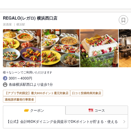
REGALO(レガロ) 横浜西口店
居酒屋
横浜駅
様々なシーンでご利用いただけます♪
3001～4000円
各線横浜駅西口より徒歩1分
【アプリ予約限定】最大800ポイント還元対象店
口コミ投稿特典対象店
適格請求書発行事業者
クーポン
コース
【公式】会計時DKダイニング会員提示でDKポイントが貯まる・使える