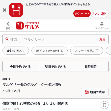
はじめてのアプリ予約で最大
1,000円分ポイントもらえる
ダウンロード
アプリで開く
戻る
マイメニュー
神奈川 マルゲリータ
変更
絞り込む
ポイントがつかえる
スマート支払い可
今日予約できる
明日予約できる
日時指定
神奈川
マルゲリータのグルメ・クーポン情報
713件 1-20件
地図で表示
個室で愉しむ季節の和食 よいよい 関内店
居酒屋
関内