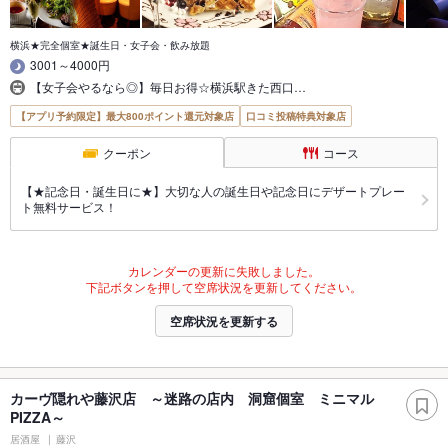
横浜★完全個室★誕生日・女子会・飲み放題
3001～4000円
【女子会やるなら◎】毎日お得☆横浜駅きた西口…
【アプリ予約限定】最大800ポイント還元対象店
口コミ投稿特典対象店
クーポン
コース
【★記念日・誕生日に★】大切な人の誕生日や記念日にデザートプレー
ト無料サービス！
カレンダーの更新に失敗しました。
下記ボタンを押して空席状況を更新してください。
空席状況を更新する
カーヴ隠れや藤沢店 ～迷路の店内 洞窟個室 ミニマル
PIZZA～
居酒屋
藤沢