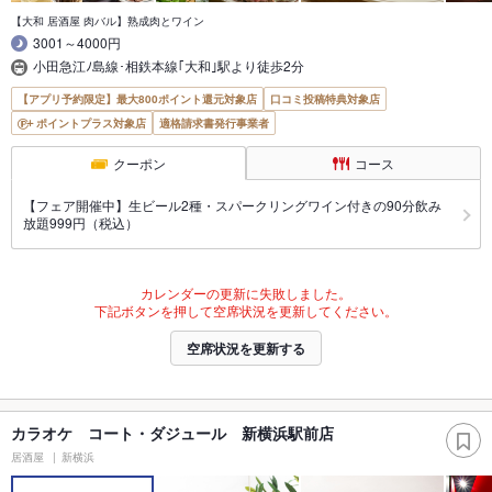
【大和 居酒屋 肉バル】熟成肉とワイン
3001～4000円
小田急江ﾉ島線･相鉄本線｢大和｣駅より徒歩2分
【アプリ予約限定】最大800ポイント還元対象店
口コミ投稿特典対象店
ポイントプラス対象店
適格請求書発行事業者
クーポン
コース
【フェア開催中】生ビール2種・スパークリングワイン付きの90分飲み
放題999円（税込）
カレンダーの更新に失敗しました。
下記ボタンを押して空席状況を更新してください。
空席状況を更新する
カラオケ コート・ダジュール 新横浜駅前店
居酒屋
新横浜