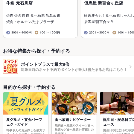
牛角 元石川店
但馬屋 新百合ヶ丘店
焼肉 焼き肉 肉 食べ放題 飲み放題
歓送迎会も！食べ放題しゃぶ
焼肉・ホルモン/たまプラーザ
居酒屋/新百合ヶ丘
3001～4000円
1001～1500円
2001～3000円
1001～150
お得な特集から探す・予約する
ポイントプラスで最大8倍
対象日時のネット予約でポイントが最大8倍たまるお店はこちら！
目的から探す・予約する
夏グルメ・宴会パーフ
食べ放題ナビゲーター
誕生日・記念日プ
ェクトガイド
ュース
焼肉食べ放題やスイーツ食べ
放題など食べ放題お店探しの
幹事さんのお店探しを強力サ
誕生日や記念日のお祝
決定版！