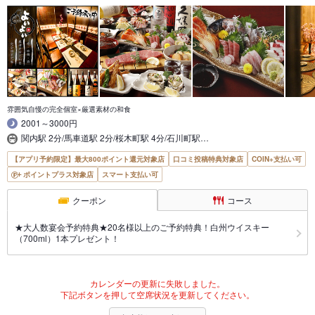
雰囲気自慢の完全個室×厳選素材の和食
2001～3000円
関内駅 2分/馬車道駅 2分/桜木町駅 4分/石川町駅…
【アプリ予約限定】最大800ポイント還元対象店
口コミ投稿特典対象店
COIN+支払い可
ポイントプラス対象店
スマート支払い可
クーポン
コース
★大人数宴会予約特典★20名様以上のご予約特典！白州ウイスキー
（700ml）1本プレゼント！
カレンダーの更新に失敗しました。
下記ボタンを押して空席状況を更新してください。