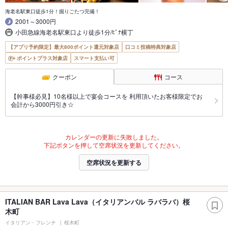
海老名駅東口徒歩1分！掘りごたつ完備！
2001～3000円
小田急線海老名駅東口より徒歩1分/ﾋﾞﾅ横丁
【アプリ予約限定】最大800ポイント還元対象店
口コミ投稿特典対象店
ポイントプラス対象店
スマート支払い可
クーポン
コース
【幹事様必見】10名様以上で宴会コースを 利用頂いたお客様限定でお
会計から3000円引き☆
カレンダーの更新に失敗しました。
下記ボタンを押して空席状況を更新してください。
空席状況を更新する
ITALIAN BAR Lava Lava（イタリアンバル ラバラバ）桜
木町
イタリアン・フレンチ
桜木町