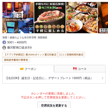
洞窟！迷路のような非日常空間 洞窟個室
3001～4000円
藤沢駅南口徒歩3分
【アプリ予約限定】最大800ポイント還元対象店
口コミ投稿特典対象店
適格請求書発行事業者
クーポン
コース
【当日OK】 誕生日・記念日に… デザートプレート 1300円（税込）
カレンダーの更新に失敗しました。
下記ボタンを押して空席状況を更新してください。
空席状況を更新する