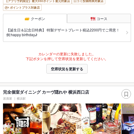
【アプリ予約限定】最大350ポイント還元対象店
口コミ投稿特典対象店
ポイントプラス対象店
クーポン
コース
【誕生日＆記念日特典】 特製デザートプレート税込2200円でご用意！
例:happy birthday♪
カレンダーの更新に失敗しました。
下記ボタンを押して空席状況を更新してください。
空席状況を更新する
完全個室ダイニング カーヴ隠れや 横浜西口店
居酒屋
横浜駅