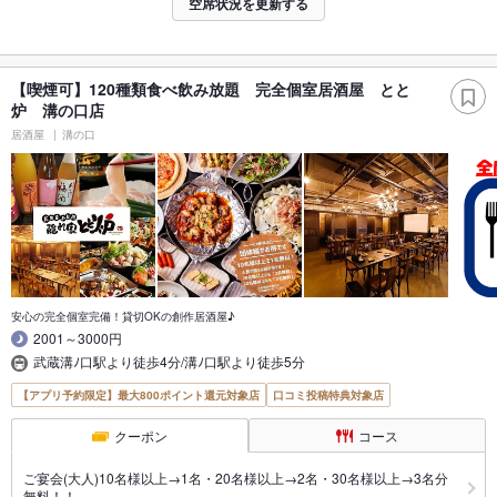
空席状況を更新する
【喫煙可】120種類食べ飲み放題 完全個室居酒屋 とと
炉 溝の口店
居酒屋
溝の口
安心の完全個室完備！貸切OKの創作居酒屋♪
2001～3000円
武蔵溝ﾉ口駅より徒歩4分/溝ﾉ口駅より徒歩5分
【アプリ予約限定】最大800ポイント還元対象店
口コミ投稿特典対象店
クーポン
コース
ご宴会(大人)10名様以上→1名・20名様以上→2名・30名様以上→3名分
無料！！