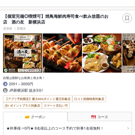
【個室完備◎喫煙可】焼鳥海鮮肉寿司食べ飲み放題のお
店 酒の友 新横浜店
居酒屋
新横浜
自慢は新鮮なお刺身と焼き鳥！
2001～3000円
JR新横浜駅 徒歩3分!
【アプリ予約限定】最大800ポイント還元対象店
口コミ投稿特典対象店
ポイントプラス対象店
スマート支払い可
クーポン
コース
★幹事様⇒0円★ 8名様以上のコース予約で幹事1名様無料！