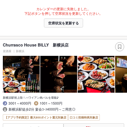
カレンダーの更新に失敗しました。
下記ボタンを押して空席状況を更新してください。
空席状況を更新する
Churrasco House BILLY 新横浜店
居酒屋
新横浜
新横浜駅初上陸！ハワイアン肉バルを堪能♪
3001～4000円
1001～1500円
新横浜駅徒歩2分 宴会ｺｰｽ4000円～ご用意◎
【アプリ予約限定】最大800ポイント還元対象店
口コミ投稿特典対象店