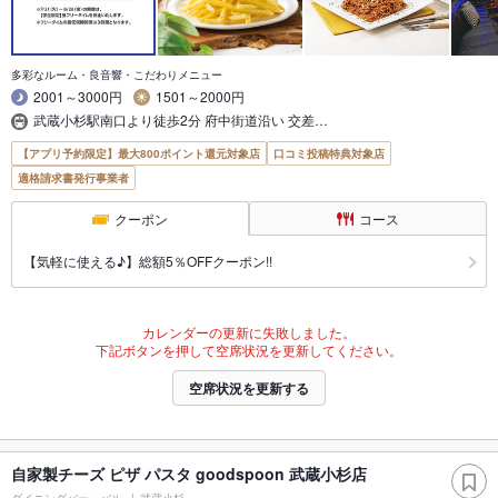
多彩なルーム・良音響・こだわりメニュー
2001～3000円
1501～2000円
武蔵小杉駅南口より徒歩2分 府中街道沿い 交差…
【アプリ予約限定】最大800ポイント還元対象店
口コミ投稿特典対象店
適格請求書発行事業者
クーポン
コース
【気軽に使える♪】総額5％OFFクーポン!!
カレンダーの更新に失敗しました。
下記ボタンを押して空席状況を更新してください。
空席状況を更新する
自家製チーズ ピザ パスタ goodspoon 武蔵小杉店
ダイニングバー・バル
武蔵小杉