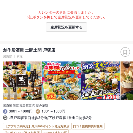
カレンダーの更新に失敗しました。
下記ボタンを押して空席状況を更新してください。
空席状況を更新する
創作居酒屋 土間土間 戸塚店
居酒屋
戸塚
居酒屋 個室 完全個室 肉 飲み放題
3001～4000円
1001～1500円
JR戸塚駅東口徒歩3分/地下鉄戸塚駅1番出口徒歩2分
【アプリ予約限定】最大800ポイント還元対象店
口コミ投稿特典対象店
ポイントプラス対象店
スマート支払い可