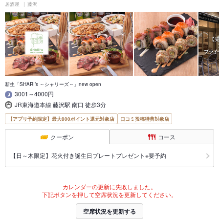
居酒屋
藤沢
新生「SHARI’s ～シャリーズ～」new open
3001～4000円
JR東海道本線 藤沢駅 南口 徒歩3分
【アプリ予約限定】最大800ポイント還元対象店
口コミ投稿特典対象店
クーポン
コース
【日～木限定】花火付き誕生日プレートプレゼント※要予約
カレンダーの更新に失敗しました。
下記ボタンを押して空席状況を更新してください。
空席状況を更新する