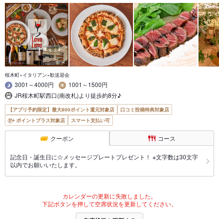
桜木町×イタリアン×歓送迎会
3001～4000円
1001～1500円
JR桜木町駅西口(南改札)より徒歩約8分♪
【アプリ予約限定】最大800ポイント還元対象店
口コミ投稿特典対象店
ポイントプラス対象店
スマート支払い可
クーポン
コース
記念日・誕生日に☆メッセージプレートプレゼント！ ※文字数は30文字
以内でお願いいたします。
カレンダーの更新に失敗しました。
下記ボタンを押して空席状況を更新してください。