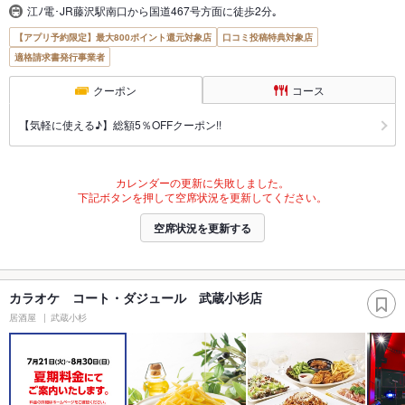
江ﾉ電･JR藤沢駅南口から国道467号方面に徒歩2分｡
【アプリ予約限定】最大800ポイント還元対象店
口コミ投稿特典対象店
適格請求書発行事業者
クーポン
コース
【気軽に使える♪】総額5％OFFクーポン!!
カレンダーの更新に失敗しました。
下記ボタンを押して空席状況を更新してください。
空席状況を更新する
カラオケ コート・ダジュール 武蔵小杉店
居酒屋
武蔵小杉