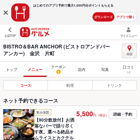
はじめてのアプリ予約で最大
1,000円分ポイントもらえる
ダウンロード
アプリで開く
お店TOP
マイメニュー
BISTRO＆BAR ANCHOR (ビストロアンドバー
アンカー) 金沢 片町
クーポン
口コミ
トップ
メニュー
店内
写真
1
19
コース
料理
ドリンク
ネット予約できるコース
5,500
飲み放題
詳細・予約
円（税込）
【90分飲放付】お洒
落なバーで語り尽く
す夜。選べる絶品オ
ムライスとカクテル