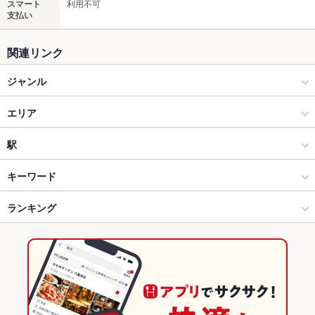
スマート
利用不可
支払い
関連リンク
ジャンル
居酒屋
エリア
洋・和洋・各国料理・その他
片町
駅
金沢(片町･香林坊･にし茶屋周辺) × 居酒屋
片町 × 居酒屋
野町駅
キーワード
金沢(片町･香林坊･にし茶屋周辺) × 洋・和洋・各国料理・その他
片町 × 洋・和洋・各国料理・その他
ランキング
からあげ
エビ料理
カキ料理・オイスター
ローストビーフ
ソーセージ
ステーキ
オムライス
シチュー
キッシュ
グラタン
パスタ
野町駅 × 居酒屋
石川
石川のグルメランキング
ペペロンチーノ
ボロネーゼ
ピザ
マルゲリータ
アヒージョ
生ハム
野町駅 × 洋・和洋・各国料理・その他
石川 × 居酒屋
石川の居酒屋ランキング
石川 × 洋・和洋・各国料理・その他
金沢(片町･香林坊･にし茶屋周辺)のグルメランキング