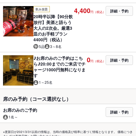
4,400
飲み放題
詳細・予約
円（税込）
20時半以降【90分飲
放付】美酒と語らう
大人の2次会。厳選3
皿のお手軽プラン
4400円（税込）
5品
3～8名
♪お席のみのご予約はこち
0
詳細・予約
円（税込）
ら♪20:00までのご来店でチ
ャージ1000円無料になりま
す
1～25名
席のみ予約（コース選択なし）
お席のみのご予約
詳細・予約
1名～
※更新日が2021/3/31以前の情報は、当時の価格及び税率に基づく情報となります。 価格につき