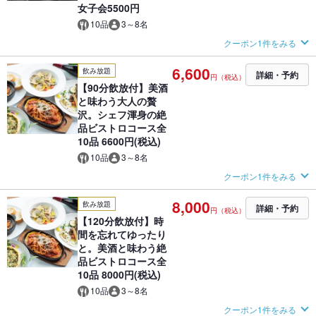
女子会5500円
10品
3～8名
クーポン1件をみる
6,600
飲み放題
詳細・予約
円（税込）
【90分飲放付】美酒
と味わう大人の贅
沢。シェフ渾身の絶
品ビストロコース全
10品 6600円(税込)
10品
3～8名
クーポン1件をみる
8,000
飲み放題
詳細・予約
円（税込）
【120分飲放付】時
間を忘れてゆったり
と。美酒と味わう絶
品ビストロコース全
10品 8000円(税込)
10品
3～8名
クーポン1件をみる