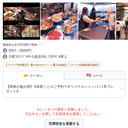
開放的な非日常空間で乾杯！！
5001～6000円
片町ｽｸﾗﾝﾌﾞﾙから徒歩3分､ﾐﾘｵﾝﾋﾞﾙ屋上
【アプリ予約限定】最大800ポイント還元対象店
口コミ投稿特典対象店
クーポン
コース
【団体が超お得】 6名様ごとのご予約でオリジナルシャンパン1本プレ
ゼント♪
カレンダーの更新に失敗しました。
下記ボタンを押して空席状況を更新してください。
空席状況を更新する