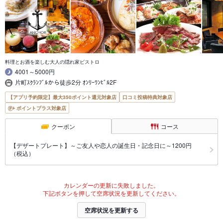
料理とお酒を楽しむ大人の隠れ家ビストロ
4001～5000円
片町ｽｸﾗﾝﾌﾞﾙから徒歩2分 ｵﾝﾘｰﾜﾝﾋﾞﾙ2F
【アプリ予約限定】最大350ポイント還元対象店
口コミ投稿特典対象店
ポイントプラス対象店
クーポン
コース
【デザートプレート】～ご友人や恋人の誕生日・記念日に～1200円
（税込）
カレンダーの更新に失敗しました。
下記ボタンを押して空席状況を更新してください。
空席状況を更新する