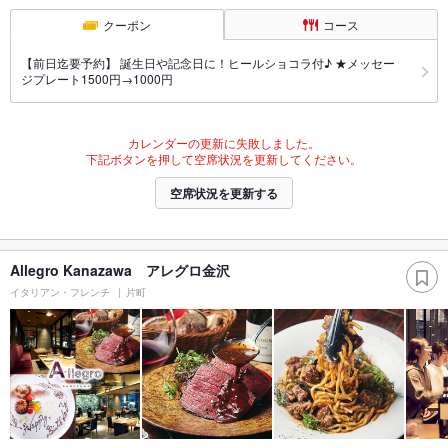
クーポン
コース
【前日迄要予約】 誕生日や記念日に！ヒールショコラ付♪ ★メッセー
ジプレート1500円→1000円
カレンダーの更新に失敗しました。
下記ボタンを押して空席状況を更新してください。
空席状況を更新する
Allegro Kanazawa アレグロ金沢
イタリアン・フレンチ
片町