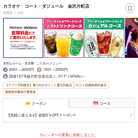
カラオケ コート・ダジュール 金沢片町店
居酒屋
片町
多彩なルーム・良音響・こだわりメニュー
2001～3000円
1501～2000円
国道157号線片町交差点近く､ｱﾊﾟｳﾞｨﾗﾎﾃﾙ向い
【アプリ予約限定】最大800ポイント還元対象店
口コミ投稿特典対象店
適格請求書発行事業者
クーポン
コース
【気軽に使える♪】総額5％OFFクーポン!!
カレンダーの更新に失敗しました。