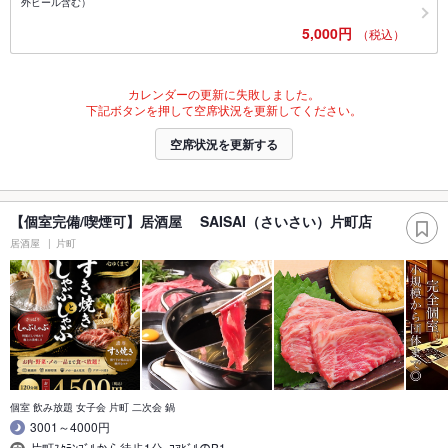
外ビール含む）
5,000円
（税込）
カレンダーの更新に失敗しました。
下記ボタンを押して空席状況を更新してください。
空席状況を更新する
【個室完備/喫煙可】居酒屋 SAISAI（さいさい）片町店
居酒屋
片町
個室 飲み放題 女子会 片町 二次会 鍋
3001～4000円
片町ｽｸﾗﾝﾌﾞﾙから徒歩1分｡ｺｱﾋﾞﾙのB1