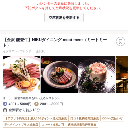
カレンダーの更新に失敗しました。
下記ボタンを押して空席状況を更新してください。
空席状況を更新する
【金沢 能登牛】NIKUダイニング meat meet（ミートミー
ト）
イタリアン・フレンチ
金沢駅
オーナー厳選の能登牛を味わえるレストラン
4001～5000円
2001～3000円
金沢駅から徒歩13分
【アプリ予約限定】最大350ポイント還元対象店
口コミ投稿特典対象店
COIN+支払い可
ポイントプラス対象店
スマート支払い可
適格請求書発行事業者