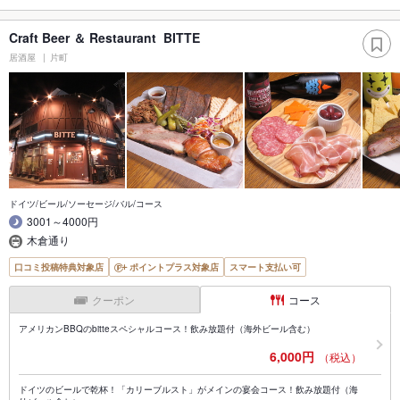
Craft Beer ＆ Restaurant BITTE
居酒屋
片町
ドイツ/ビール/ソーセージ/バル/コース
3001～4000円
木倉通り
口コミ投稿特典対象店
ポイントプラス対象店
スマート支払い可
クーポン
コース
アメリカンBBQのbitteスペシャルコース！飲み放題付（海外ビール含む）
6,000円
（税込）
ドイツのビールで乾杯！「カリーブルスト」がメインの宴会コース！飲み放題付（海