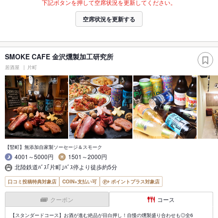
下記ボタンを押して空席状況を更新してください。
空席状況を更新する
SMOKE CAFE 金沢燻製加工研究所
居酒屋
片町
【竪町】無添加自家製ソーセージ＆スモーク
4001～5000円
1501～2000円
北陸鉄道ﾊﾞｽ｢片町｣ﾊﾞｽ停より徒歩約5分
口コミ投稿特典対象店
COIN+支払い可
ポイントプラス対象店
クーポン
コース
【スタンダードコース】お酒が進む絶品が目白押し！自慢の燻製盛り合わせも◎全6