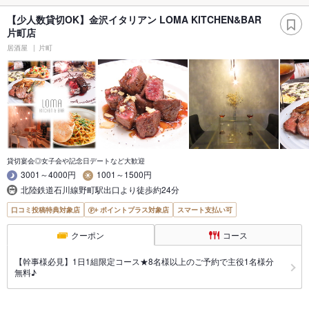
【少人数貸切OK】金沢イタリアン LOMA KITCHEN&BAR
片町店
居酒屋
片町
貸切宴会◎女子会や記念日デートなど大歓迎
3001～4000円
1001～1500円
北陸鉄道石川線野町駅出口より徒歩約24分
口コミ投稿特典対象店
ポイントプラス対象店
スマート支払い可
クーポン
コース
【幹事様必見】1日1組限定コース★8名様以上のご予約で主役1名様分
無料♪