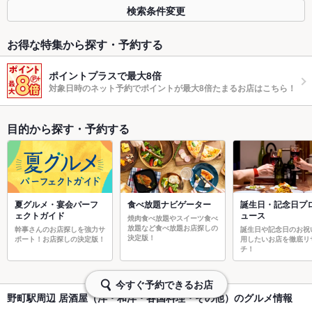
検索条件変更
お得な特集から探す・予約する
ポイントプラスで最大8倍
対象日時のネット予約でポイントが最大8倍たまるお店はこちら！
目的から探す・予約する
夏グルメ・宴会パーフ
食べ放題ナビゲーター
誕生日・記念日プ
ェクトガイド
ュース
焼肉食べ放題やスイーツ食べ
放題など食べ放題お店探しの
幹事さんのお店探しを強力サ
誕生日や記念日のお祝
決定版！
ポート！お店探しの決定版！
用したいお店を徹底リ
チ！
今すぐ予約できるお店
野町駅周辺 居酒屋（洋・和洋・各国料理・その他）のグルメ情報