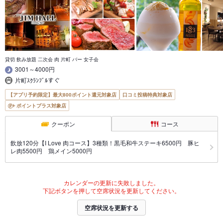
貸切 飲み放題 二次会 肉 片町 バー 女子会
3001～4000円
片町ｽｸﾗﾝﾌﾞﾙすぐ
【アプリ予約限定】最大800ポイント還元対象店
口コミ投稿特典対象店
ポイントプラス対象店
クーポン
コース
飲放120分【I Love 肉コース】3種類！黒毛和牛ステーキ6500円 豚ヒ
レ肉5500円 鶏メイン5000円
カレンダーの更新に失敗しました。
下記ボタンを押して空席状況を更新してください。
空席状況を更新する