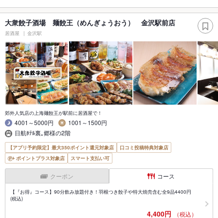
大衆餃子酒場 麺餃王（めんぎょうおう） 金沢駅前店
居酒屋
金沢駅
郊外人気店の上海麺餃王が駅前に居酒屋で！
4001～5000円
1001～1500円
日航ﾎﾃﾙ裏｡郷様の2階
【アプリ予約限定】最大350ポイント還元対象店
口コミ投稿特典対象店
ポイントプラス対象店
スマート支払い可
クーポン
コース
【『お得』コース】90分飲み放題付き！羽根つき餃子や特大焼売含む全9品4400円
(税込)
4,400円
（税込）