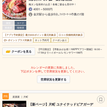
梅タン塩発祥のお店！各種ご宴会も受付中！
4001～5000円
金沢駅から徒歩5分｡ﾌｧﾐﾘｰﾏｰﾄの裏の1階
個室
カード
禁煙席
喫煙席
【アプリ予約限定】最大800ポイント還元対象店
口コミ投稿特典対象店
ポイントプラス対象店
ネット予約可
クーポンあり
【平日限定】【早飲みがお得！HAPPYアワー開催】16:00～
クーポンを見る
17:59までハイボール/レモンサワー198円
カレンダーの更新に失敗しました。
下記ボタンを押して空席状況を更新してください。
空席状況を更新する
PR
居酒屋
片町
【新ページ】片町 ユナイテッドビアガーデ