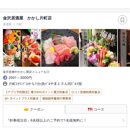
金沢居酒屋 かかし片町店
居酒屋
片町
金沢名物やかかし限定メニューも◎
2001～3000円
片町ｽｸﾗﾝﾌﾞﾙから1分(肉ﾊﾞﾙやまとさん同ﾋﾞﾙ1階
【アプリ予約限定】最大800ポイント還元対象店
口コミ投稿特典対象店
ポイントプラス対象店
適格請求書発行事業者
クーポン
コース
『幹事様注目』6名様以上のご予約で1名様無料に！