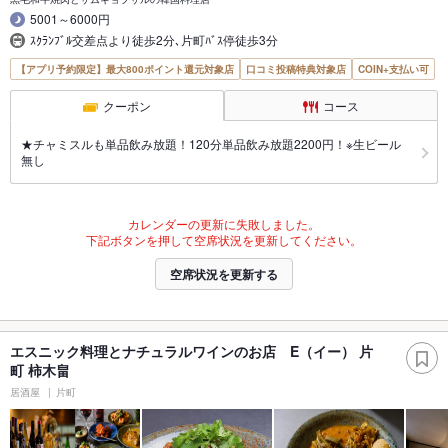
5001～6000円
ｽｸﾗﾝﾌﾞﾙ交差点より徒歩2分､片町ﾊﾞｽ停徒歩3分
【アプリ予約限定】最大800ポイント還元対象店
口コミ投稿特典対象店
COIN+支払い可
クーポン
コース
★チャミスルも単品飲み放題！120分単品飲み放題2200円！※生ビール
無し
カレンダーの更新に失敗しました。
下記ボタンを押して空席状況を更新してください。
空席状況を更新する
エスニック料理とナチュラルワインのお店 E（イー） 片
町 柿木畠
居酒屋
片町