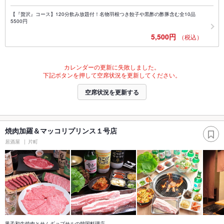
【『贅沢』コース】120分飲み放題付！名物羽根つき餃子や黒酢の酢豚含む全10品
5500円
5,500円
（税込）
カレンダーの更新に失敗しました。
下記ボタンを押して空席状況を更新してください。
空席状況を更新する
焼肉加羅＆マッコリプリンス１号店
居酒屋
片町
黒毛和牛焼肉とサムギョプサルの韓国料理店