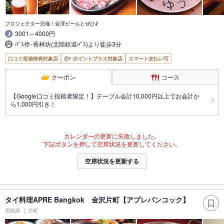
プロジェクター完備！金澤ビールとぜひ♪
3001～4000円
ﾊﾞｽ停･香林坊(北陸鉄道ﾊﾞｽ)より徒歩3分
口コミ投稿特典対象店
ポイントプラス対象店
スマート支払い可
クーポン
コース
【Google口コミ投稿者限定！】テーブル会計10,000円以上でお会計か
ら1,000円引き！
カレンダーの更新に失敗しました。
下記ボタンを押して空席状況を更新してください。
空席状況を更新する
タイ料理APRE Bangkok 金沢片町【アプレバンコック】
居酒屋
片町