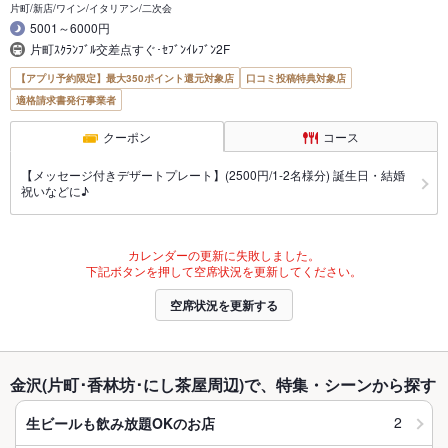
片町/新店/ワイン/イタリアン/二次会
5001～6000円
片町ｽｸﾗﾝﾌﾞﾙ交差点すぐ･ｾﾌﾞﾝｲﾚﾌﾞﾝ2F
【アプリ予約限定】最大350ポイント還元対象店
口コミ投稿特典対象店
適格請求書発行事業者
クーポン
コース
【メッセージ付きデザートプレート】(2500円/1-2名様分) 誕生日・結婚
祝いなどに♪
カレンダーの更新に失敗しました。
下記ボタンを押して空席状況を更新してください。
空席状況を更新する
金沢(片町･香林坊･にし茶屋周辺)で、特集・シーンから探す
2
生ビールも飲み放題OKのお店