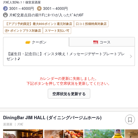
片町人気No.1！個室居酒屋
3001～4000円
3001～4000円
片町交差点目の前!1Fにﾛｰｿﾝが入ったﾋﾞﾙの6F
【アプリ予約限定】最大800ポイント還元対象店
口コミ投稿特典対象店
ポイントプラス対象店
スマート支払い可
クーポン
コース
【誕生日・記念日に】インスタ映え！メッセージデザートプレートプレ
ゼント♪
カレンダーの更新に失敗しました。
下記ボタンを押して空席状況を更新してください。
空席状況を更新する
DiningBar JIM HALL (ダイニングバージムホール)
居酒屋
片町