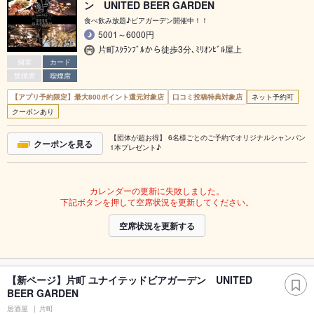
ン UNITED BEER GARDEN
食べ飲み放題♪ビアガーデン開催中！！
5001～6000円
片町ｽｸﾗﾝﾌﾞﾙから徒歩3分､ﾐﾘｵﾝﾋﾞﾙ屋上
個室
カード
禁煙席
喫煙席
【アプリ予約限定】最大800ポイント還元対象店
口コミ投稿特典対象店
ネット予約可
クーポンあり
【団体が超お得】 6名様ごとのご予約でオリジナルシャンパン
クーポンを見る
1本プレゼント♪
カレンダーの更新に失敗しました。
下記ボタンを押して空席状況を更新してください。
空席状況を更新する
【新ページ】片町 ユナイテッドビアガーデン UNITED
BEER GARDEN
居酒屋
片町