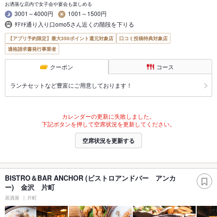
お洒落な店内で女子会や宴会も楽しめる
3001～4000円
1001～1500円
ﾀﾃﾏﾁ通り入り口omo5さん近くの階段を下りる
【アプリ予約限定】最大350ポイント還元対象店
口コミ投稿特典対象店
適格請求書発行事業者
クーポン
コース
ランチセットなど豊富にご用意しております！
カレンダーの更新に失敗しました。
下記ボタンを押して空席状況を更新してください。
空席状況を更新する
BISTRO＆BAR ANCHOR (ビストロアンドバー アンカ
ー) 金沢 片町
居酒屋
片町