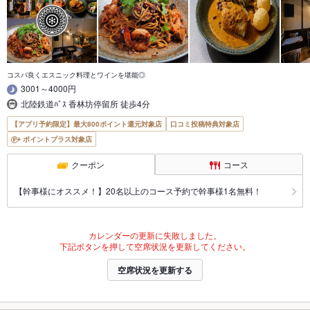
コスパ良くエスニック料理とワインを堪能◎
3001～4000円
北陸鉄道ﾊﾞｽ 香林坊停留所 徒歩4分
【アプリ予約限定】最大800ポイント還元対象店
口コミ投稿特典対象店
ポイントプラス対象店
クーポン
コース
【幹事様にオススメ！】20名以上のコース予約で幹事様1名無料！
カレンダーの更新に失敗しました。
下記ボタンを押して空席状況を更新してください。
空席状況を更新する