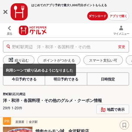
はじめてのアプリ予約で最大
1,000円分ポイントもらえる
ダウンロード
アプリで開く
戻る
マイメニュー
野町駅周辺 洋・和洋・各国料理・その他
変更
絞り込む
ポイントがつかえる
スマート支払い可
今日予約できる
明日予約できる
日時指定
野町駅(石川)周辺
洋・和洋・各国料理・その他のグルメ・クーポン情報
29件 1-20件
地図で表示
PR
居酒屋
金沢駅
焼肉ホルモン誠 金沢駅前店