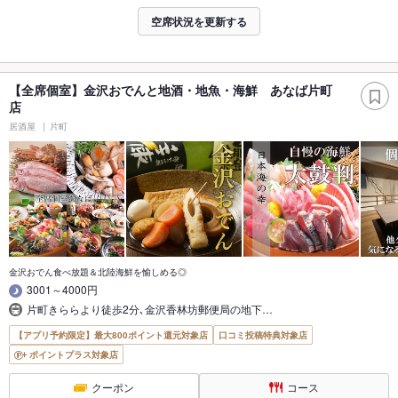
空席状況を更新する
【全席個室】金沢おでんと地酒・地魚・海鮮 あなば片町
店
居酒屋
片町
金沢おでん食べ放題＆北陸海鮮を愉しめる◎
3001～4000円
片町きららより徒歩2分､金沢香林坊郵便局の地下…
【アプリ予約限定】最大800ポイント還元対象店
口コミ投稿特典対象店
ポイントプラス対象店
クーポン
コース