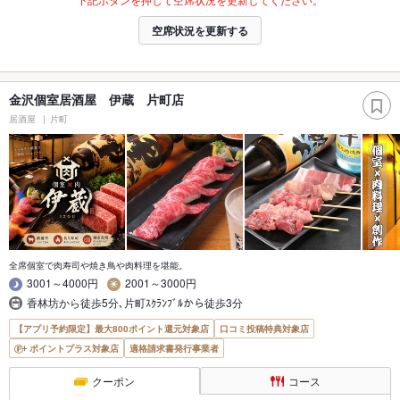
空席状況を更新する
金沢個室居酒屋 伊蔵 片町店
居酒屋
片町
全席個室で肉寿司や焼き鳥や肉料理を堪能。
3001～4000円
2001～3000円
香林坊から徒歩5分､片町ｽｸﾗﾝﾌﾞﾙから徒歩3分
【アプリ予約限定】最大800ポイント還元対象店
口コミ投稿特典対象店
ポイントプラス対象店
適格請求書発行事業者
クーポン
コース