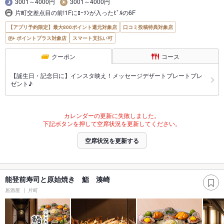
3001～4000円
3001～4000円
片町交差点目の前!1Fにﾛｰｿﾝが入ったﾋﾞﾙの6F
【アプリ予約限定】最大800ポイント還元対象店
口コミ投稿特典対象店
ポイントプラス対象店
スマート支払い可
クーポン
コース
【誕生日・記念日に】インスタ映え！メッセージデザートプレートプレ
ゼント♪
カレンダーの更新に失敗しました。
下記ボタンを押して空席状況を更新してください。
空席状況を更新する
能登前寿司と原始焼き 鮨 湊崎
居酒屋
片町