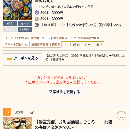
金沢片町店
生ビール含む食べ飲み放題2000円からご用意
2001～3000円
2001～3000円
個室
カード
【金沢駅】38分【北鉄金沢駅】36分【野町駅】22分
禁煙席
喫煙席
【アプリ予約限定】最大800ポイント還元対象店
口コミ投稿特典対象店
スマート支払い可
適格請求書発行事業者
ネット予約可
クーポンあり
【金沢片町店限定】宴会幹事様必見！各種宴会に★6名様以上
クーポンを見る
で1名様無料★
カレンダーの更新に失敗しました。
下記ボタンを押して空席状況を更新してください。
空席状況を更新する
PR
居酒屋
片町
【個室完備】片町居酒屋まごころ ～北陸
の海鮮と金沢おでん～