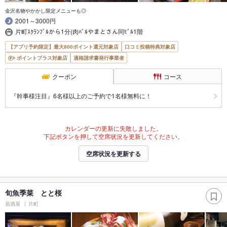
金沢名物やかかし限定メニューも◎
2001～3000円
片町ｽｸﾗﾝﾌﾞﾙから1分(肉ﾊﾞﾙやまとさん同ﾋﾞﾙ1階
【アプリ予約限定】最大800ポイント還元対象店
口コミ投稿特典対象店
ポイントプラス対象店
適格請求書発行事業者
クーポン
コース
『幹事様注目』6名様以上のご予約で1名様無料に！
カレンダーの更新に失敗しました。
下記ボタンを押して空席状況を更新してください。
空席状況を更新する
旬魚季菜 とと桜
居酒屋
片町