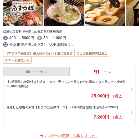
伝統の加賀料理を楽しめる老舗割烹居酒屋
4001～5000円
501～1000円
金沢市役所裏｡金沢21世紀美術館近く｡
【アプリ予約限定】最大800ポイント還元対象店
口コミ投稿特典対象店
スマート支払い可
クーポン
コース
【2時間飲み放題付き】焼き、ゆで、天ぷらなど蟹を存分に堪能できる蟹コース全9品
25,000円(税込)
25,000円
（税込）
厳選した地場の素材【あまつぼ会席コース】（2時間飲み放題付)全8品⇒7200円
7,200円
（税込）
カレンダーの更新に失敗しました。