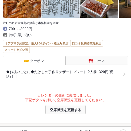
片町の名店◎最高の接客と本格料理を堪能！
7001～8000円
片町･犀川沿い
【アプリ予約限定】最大800ポイント還元対象店
口コミ投稿特典対象店
スマート支払い可
クーポン
コース
◆お祝いごとに◆たけしの手作りデザートプレート 2人前1320円(税
込)！！
カレンダーの更新に失敗しました。
下記ボタンを押して空席状況を更新してください。
空席状況を更新する