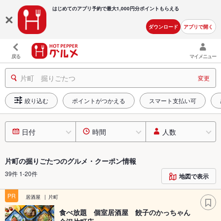
はじめてのアプリ予約で最大
1,000円分ポイントもらえる
ダウンロード
アプリで開く
戻る
マイメニュー
片町 掘りごたつ
変更
絞り込む
ポイントがつかえる
スマート支払い可
日付
時間
人数
片町の掘りごたつのグルメ・クーポン情報
39件 1-20件
地図で表示
PR
居酒屋
片町
食べ放題 個室居酒屋 餃子のかっちゃん