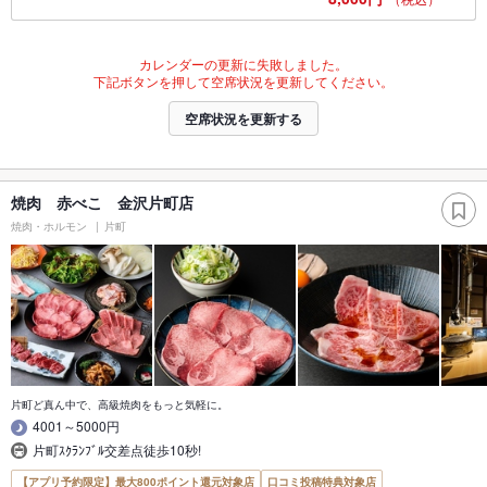
カレンダーの更新に失敗しました。
下記ボタンを押して空席状況を更新してください。
空席状況を更新する
焼肉 赤べこ 金沢片町店
焼肉・ホルモン
片町
片町ど真ん中で、高級焼肉をもっと気軽に。
4001～5000円
片町ｽｸﾗﾝﾌﾞﾙ交差点徒歩10秒!
【アプリ予約限定】最大800ポイント還元対象店
口コミ投稿特典対象店