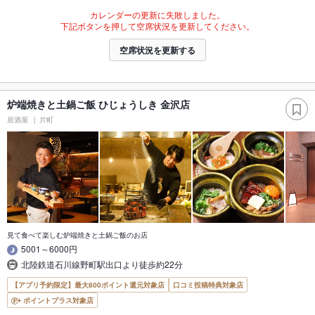
カレンダーの更新に失敗しました。
下記ボタンを押して空席状況を更新してください。
空席状況を更新する
炉端焼きと土鍋ご飯 ひじょうしき 金沢店
居酒屋
片町
見て食べて楽しむ炉端焼きと土鍋ご飯のお店
5001～6000円
北陸鉄道石川線野町駅出口より徒歩約22分
【アプリ予約限定】最大800ポイント還元対象店
口コミ投稿特典対象店
ポイントプラス対象店