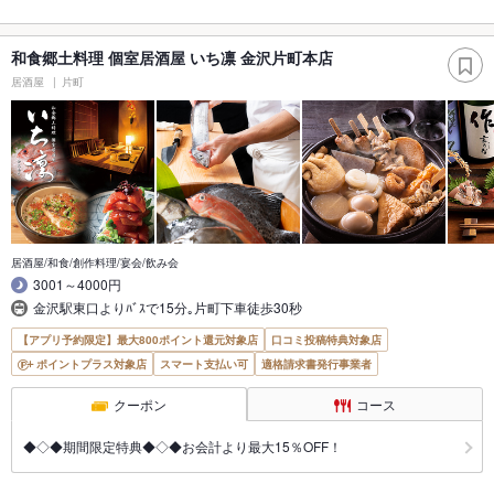
和食郷土料理 個室居酒屋 いち凛 金沢片町本店
居酒屋
片町
居酒屋/和食/創作料理/宴会/飲み会
3001～4000円
金沢駅東口よりﾊﾞｽで15分｡片町下車徒歩30秒
【アプリ予約限定】最大800ポイント還元対象店
口コミ投稿特典対象店
ポイントプラス対象店
スマート支払い可
適格請求書発行事業者
クーポン
コース
◆◇◆期間限定特典◆◇◆お会計より最大15％OFF！