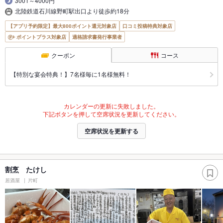
3001～4000円
北陸鉄道石川線野町駅出口より徒歩約18分
【アプリ予約限定】最大800ポイント還元対象店
口コミ投稿特典対象店
ポイントプラス対象店
適格請求書発行事業者
クーポン
コース
【特別な宴会特典！】7名様毎に1名様無料！
カレンダーの更新に失敗しました。
下記ボタンを押して空席状況を更新してください。
空席状況を更新する
割烹 たけし
居酒屋
片町