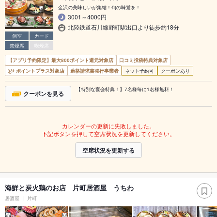
金沢の美味しいが集結！旬の味覚を！
3001～4000円
北陸鉄道石川線野町駅出口より徒歩約18分
個室
カード
禁煙席
喫煙席
【アプリ予約限定】最大800ポイント還元対象店
口コミ投稿特典対象店
ポイントプラス対象店
適格請求書発行事業者
ネット予約可
クーポンあり
【特別な宴会特典！】7名様毎に1名様無料！
クーポンを見る
カレンダーの更新に失敗しました。
下記ボタンを押して空席状況を更新してください。
空席状況を更新する
海鮮と炭火鶏のお店 片町居酒屋 うちわ
居酒屋
片町