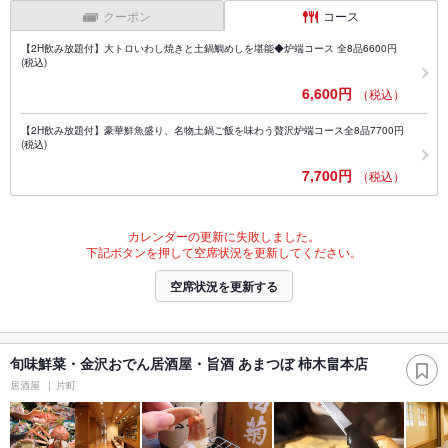
クーポン
コース
【2H飲み放題付】大トロいわし焼きと土鍋鯛めしを堪能◆炉端コース 全8品6600円
(税込)
6,600円
（税込）
【2H飲み放題付】豪華鮮魚盛り、名物土鍋ご飯を味わう贅沢炉端コース全8品7700円
(税込)
7,700円
（税込）
カレンダーの更新に失敗しました。
下記ボタンを押して空席状況を更新してください。
空席状況を更新する
旬味鮮菜・金沢おでん居酒屋・旨酒 あまつぼ 柿木畠本店
居酒屋
片町