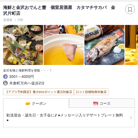
海鮮と金沢おでんと蟹 個室居酒屋 カタマチサカバ 金
沢片町店
居酒屋
片町
金沢名物と海鮮料理を堪能・・・！
3001～4000円
木倉町方向へ徒歩2分
【アプリ予約限定】最大800ポイント還元対象店
口コミ投稿特典対象店
クーポン
コース
歓送迎会・誕生日・女子会に♪ ●メッセージ入りデザートプレート無料
●