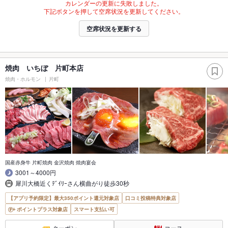
カレンダーの更新に失敗しました。
下記ボタンを押して空席状況を更新してください。
空席状況を更新する
焼肉 いちぼ 片町本店
焼肉・ホルモン
片町
国産赤身牛 片町焼肉 金沢焼肉 焼肉宴会
3001～4000円
犀川大橋近くﾃﾞｲﾘｰさん横曲がり徒歩30秒
【アプリ予約限定】最大350ポイント還元対象店
口コミ投稿特典対象店
ポイントプラス対象店
スマート支払い可
クーポン
コース