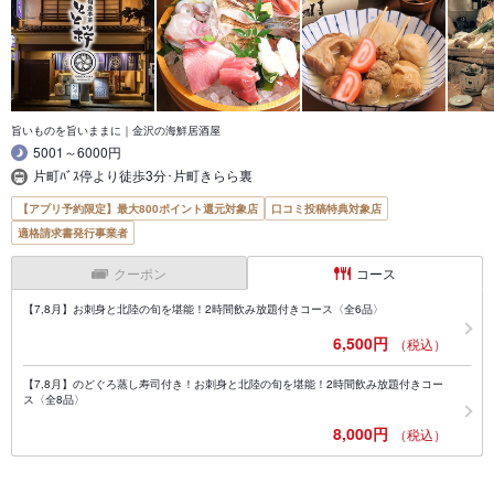
旨いものを旨いままに｜金沢の海鮮居酒屋
5001～6000円
片町ﾊﾞｽ停より徒歩3分･片町きらら裏
【アプリ予約限定】最大800ポイント還元対象店
口コミ投稿特典対象店
適格請求書発行事業者
クーポン
コース
【7,8月】お刺身と北陸の旬を堪能！2時間飲み放題付きコース〈全6品〉
6,500円
（税込）
【7,8月】のどぐろ蒸し寿司付き！お刺身と北陸の旬を堪能！2時間飲み放題付きコー
ス〈全8品〉
8,000円
（税込）