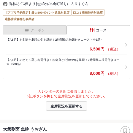
香林坊ﾊﾞｽ停より徒歩3分/木倉町通りに入りすぐ右
【アプリ予約限定】最大800ポイント還元対象店
口コミ投稿特典対象店
適格請求書発行事業者
クーポン
コース
【7,8月】お刺身と北陸の旬を堪能！2時間飲み放題付きコース〈全6品〉
6,500円
（税込）
【7,8月】のどぐろ蒸し寿司付き！お刺身と北陸の旬を堪能！2時間飲み放題付きコー
ス〈全8品〉
8,000円
（税込）
カレンダーの更新に失敗しました。
下記ボタンを押して空席状況を更新してください。
空席状況を更新する
大衆割烹 魚吟 うおぎん