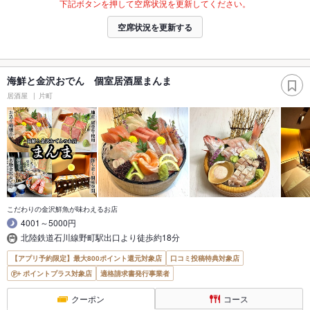
下記ボタンを押して空席状況を更新してください。
空席状況を更新する
海鮮と金沢おでん 個室居酒屋まんま
居酒屋
片町
こだわりの金沢鮮魚が味わえるお店
4001～5000円
北陸鉄道石川線野町駅出口より徒歩約18分
【アプリ予約限定】最大800ポイント還元対象店
口コミ投稿特典対象店
ポイントプラス対象店
適格請求書発行事業者
クーポン
コース