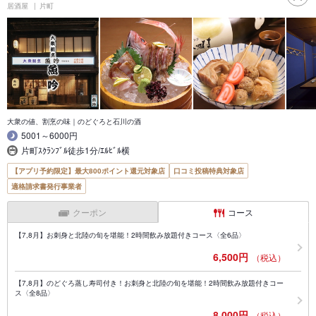
居酒屋
片町
大衆の値、割烹の味｜のどぐろと石川の酒
5001～6000円
片町ｽｸﾗﾝﾌﾞﾙ徒歩1分/ｴﾙﾋﾞﾙ横
【アプリ予約限定】最大800ポイント還元対象店
口コミ投稿特典対象店
適格請求書発行事業者
クーポン
コース
【7,8月】お刺身と北陸の旬を堪能！2時間飲み放題付きコース〈全6品〉
6,500円
（税込）
【7,8月】のどぐろ蒸し寿司付き！お刺身と北陸の旬を堪能！2時間飲み放題付きコー
ス〈全8品〉
8,000円
（税込）