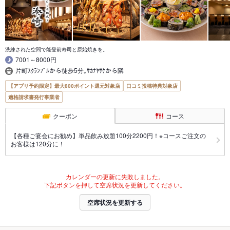
洗練された空間で能登前寿司と原始焼きを。
7001～8000円
片町ｽｸﾗﾝﾌﾞﾙから徒歩5分｡ｻｶﾅﾔｻｹから隣
【アプリ予約限定】最大800ポイント還元対象店
口コミ投稿特典対象店
適格請求書発行事業者
クーポン
コース
【各種ご宴会にお勧め】単品飲み放題100分2200円！※コースご注文の
お客様は120分に！
カレンダーの更新に失敗しました。
下記ボタンを押して空席状況を更新してください。
空席状況を更新する