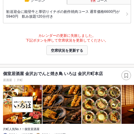
歓送迎会に能登牛と厚切りイチボの創作焼肉コース 通常価格6600円が
5940円 飲み放題120分付き
カレンダーの更新に失敗しました。
下記ボタンを押して空席状況を更新してください。
空席状況を更新する
個室居酒屋 金沢おでんと焼き鳥 いろは 金沢片町本店
居酒屋
片町
片町人気No.1！個室居酒屋