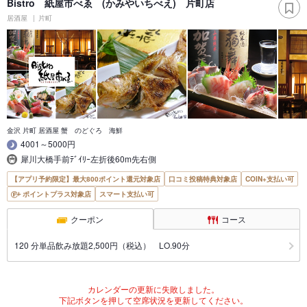
Bistro 紙屋市べゑ (かみやいちべえ) 片町店
居酒屋
片町
金沢 片町 居酒屋 蟹 のどぐろ 海鮮
4001～5000円
犀川大橋手前ﾃﾞｲﾘｰ左折後60m先右側
【アプリ予約限定】最大800ポイント還元対象店
口コミ投稿特典対象店
COIN+支払い可
ポイントプラス対象店
スマート支払い可
クーポン
コース
120 分単品飲み放題2,500円（税込） LO.90分
カレンダーの更新に失敗しました。
下記ボタンを押して空席状況を更新してください。