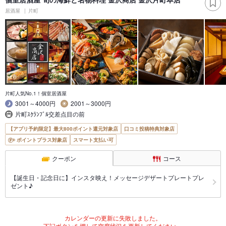
居酒屋
片町
片町人気No.1！個室居酒屋
3001～4000円
2001～3000円
片町ｽｸﾗﾝﾌﾞﾙ交差点目の前
【アプリ予約限定】最大800ポイント還元対象店
口コミ投稿特典対象店
ポイントプラス対象店
スマート支払い可
クーポン
コース
【誕生日・記念日に】インスタ映え！メッセージデザートプレートプレ
ゼント♪
カレンダーの更新に失敗しました。
下記ボタンを押して空席状況を更新してください。