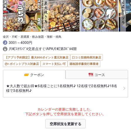
金沢・片町・居酒屋・飲み放題・海鮮・焼鳥
3001～4000円
片町ｽｸﾗﾝﾌﾞﾙ交差点すぐ!APA片町第3ﾋﾞﾙ4階
【アプリ予約限定】最大800ポイント還元対象店
口コミ投稿特典対象店
ポイントプラス対象店
スマート支払い可
適格請求書発行事業者
クーポン
コース
★大人数で超お得★6名様ごとに1名様無料♪ 12名様で2名様無料♪18名
様で3名様無料♪
カレンダーの更新に失敗しました。
下記ボタンを押して空席状況を更新してください。
空席状況を更新する