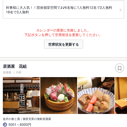
幹事様に大人気！！団体個室空間で♪♪6名毎に1人無料12名で2人無料
18名で3人無料
カレンダーの更新に失敗しました。
下記ボタンを押して空席状況を更新してください。
空席状況を更新する
居酒屋 花組
居酒屋
片町
金沢の食と酒｜個室充実の海鮮居酒屋
5001～6000円