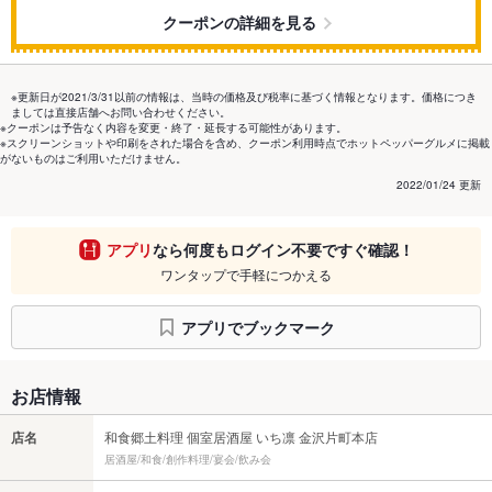
クーポンの詳細を見る
※更新日が2021/3/31以前の情報は、当時の価格及び税率に基づく情報となります。価格につき
ましては直接店舗へお問い合わせください。
※クーポンは予告なく内容を変更・終了・延長する可能性があります。
※スクリーンショットや印刷をされた場合を含め、クーポン利用時点でホットペッパーグルメに掲載
がないものはご利用いただけません。
2022/01/24 更新
アプリ
なら何度もログイン不要ですぐ確認！
ワンタップで手軽につかえる
アプリでブックマーク
お店情報
店名
和食郷土料理 個室居酒屋 いち凛 金沢片町本店
居酒屋/和食/創作料理/宴会/飲み会