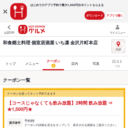
はじめてのアプリ予約で最大
1,000円分ポイントもらえる
ダウンロード
アプリで開く
お店TOP
マイメニュー
和食郷土料理 個室居酒屋 いち凛 金沢片町本店
クーポン
口コミ
トップ
メニュー
店内
写真
6
133
クーポン一覧
クーポンを使ってネット予約できます
【コースじゃなくても飲み放題】2時間 飲み放題 ⇒
★1,500円★
予約時
提示条件
クーポンの詳細を見るをタップして、表示される画面をご提示ください。