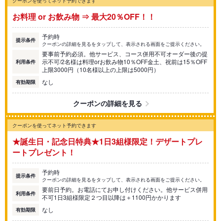
クーポンを使ってネット予約できます
お料理 or お飲み物 ⇒ 最大20％OFF！！
予約時
提示条件
クーポンの詳細を見るをタップして、表示される画面をご提示ください。
要事前予約必須。他サービス、コース併用不可オーダー後の提
示不可/2名様は料理orお飲み物10％OFF金土、祝前は15％OFF
利用条件
上限3000円（10名様以上の上限は5000円）
なし
有効期限
クーポンの詳細を見る
クーポンを使ってネット予約できます
★誕生日・記念日特典★1日3組様限定！デザートプレ
ートプレゼント！
予約時
提示条件
クーポンの詳細を見るをタップして、表示される画面をご提示ください。
要前日予約。お電話にてお申し付けください。他サービス併用
利用条件
不可1日3組様限定２つ目以降は＋1100円かかります
なし
有効期限