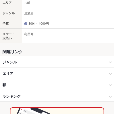
エリア
片町
ジャンル
居酒屋
予算
3001～4000円
スマート
利用可
支払い
関連リンク
ジャンル
居酒屋
エリア
和風
片町
駅
海鮮
片町 × 居酒屋
金沢駅
ランキング
金沢(片町･香林坊･にし茶屋周辺) × 居酒屋
片町 × 和風
野町駅
石川のグルメランキング