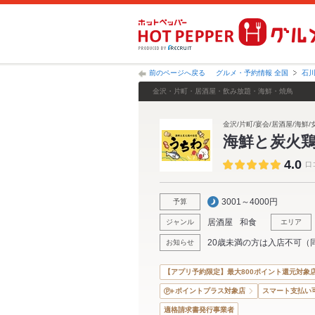
前のページへ戻る
グルメ・予約情報 全国
石
金沢・片町・居酒屋・飲み放題・海鮮・焼鳥
金沢/片町/宴会/居酒屋/海鮮/
海鮮と炭火
4.0
口
3001～4000円
予算
居酒屋
和食
ジャンル
エリア
20歳未満の方は入店不可（
お知らせ
【アプリ予約限定】最大800ポイント還元対象
ポイントプラス対象店
スマート支払い
適格請求書発行事業者