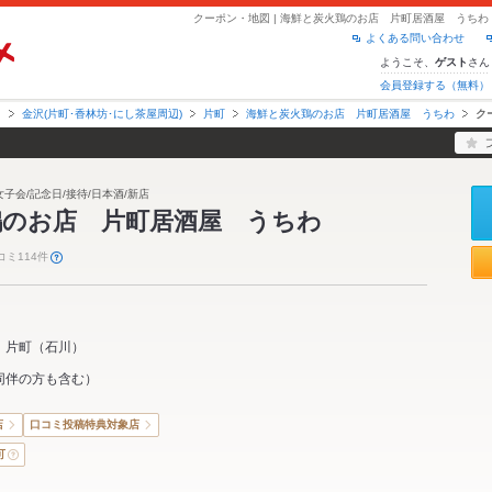
よくある問い合わせ
ようこそ、
さん
ゲスト
会員登録する（無料）
川
金沢(片町･香林坊･にし茶屋周辺)
片町
海鮮と炭火鶏のお店 片町居酒屋 うちわ
ク
女子会/記念日/接待/日本酒/新店
鶏のお店 片町居酒屋 うちわ
コミ114件
片町
（
石川
）
同伴の方も含む）
店
口コミ投稿特典対象店
可