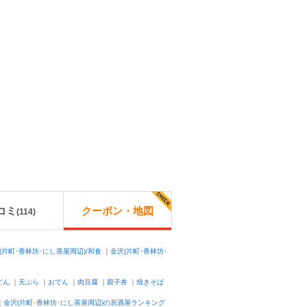
コミ
クーポン・地図
(
114
)
(片町･香林坊･にし茶屋周辺)/和食
｜
金沢(片町･香林坊･
どん
｜
天ぷら
｜
おでん
｜
肉豆腐
｜
親子丼
｜
焼きそば
｜
金沢(片町･香林坊･にし茶屋周辺)の居酒屋ランキング