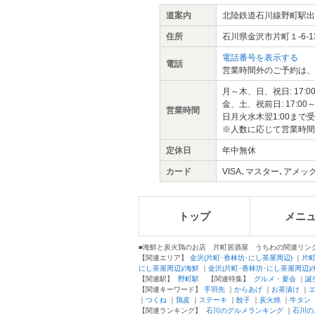
道案内
北陸鉄道石川線野町駅出
住所
石川県金沢市片町１-6-
電話番号を表示する
電話
営業時間外のご予約は、
月～木、日、祝日: 17:00～
金、土、祝前日: 17:00～翌
営業時間
日月火水木翌1:00まで受
※人数に応じて営業時間
定休日
年中無休
カード
VISA､マスター､アメックス､
トップ
メニ
■海鮮と炭火鶏のお店 片町居酒屋 うちわの関連リン
【関連エリア】
金沢(片町･香林坊･にし茶屋周辺)
｜
片
にし茶屋周辺)/海鮮
｜
金沢(片町･香林坊･にし茶屋周辺)
【関連駅】
野町駅
【関連特集】
グルメ・宴会
｜
誕
【関連キーワード】
手羽先
｜
からあげ
｜
お茶漬け
｜
｜
つくね
｜
鶏皮
｜
ステーキ
｜
餃子
｜
炭火焼
｜
牛タン
【関連ランキング】
石川のグルメランキング
｜
石川の