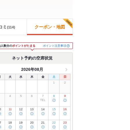
コミ
クーポン・地図
(
114
)
ポイント注意事項
約人数分の
ポイントがたまる
ネット予約の空席状況
2026年08月
月
火
水
木
金
土
日
1
2
3
4
5
6
7
8
9
TEL
◎
◎
0
11
12
13
14
15
16
◎
◎
◎
◎
◎
◎
◎
7
18
19
20
21
22
23
◎
◎
◎
◎
◎
◎
◎