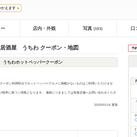
つかえます
ュー
店内・外観
写真
口
(103)
居酒屋 うちわ クーポン・地図
予
 うちわホットペッパークーポン
クーポン利用時点でホットペッパーグルメに掲載がないものはご利用いただけませ
価格及び税率に基づく情報となります。 価格につきましては直接店舗へお問い合わせくださ
2025/01/14 更新
1
1