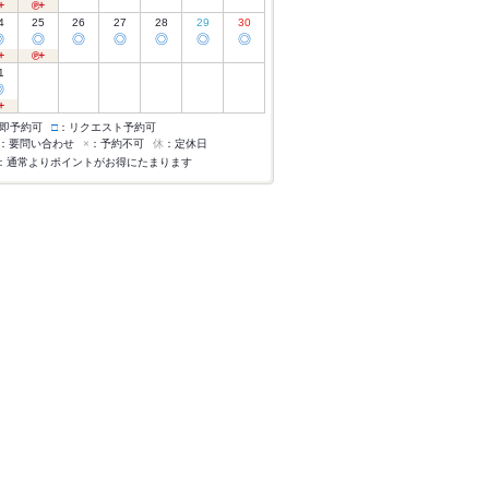
4
25
26
27
28
29
30
◎
◎
◎
◎
◎
◎
◎
1
◎
即予約可
□
：リクエスト予約可
：要問い合わせ
×
：予約不可
休
：定休日
：通常よりポイントがお得にたまります