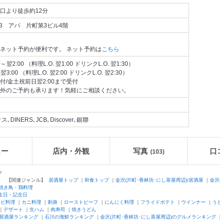
口より徒歩約12分
13 アパ 片町第3ビル4階
ネット予約が便利です。 ネット予約は
こちら
翌2:00 （料理L.O. 翌1:00 ドリンクL.O. 翌1:30）
3:00 （料理L.O. 翌2:00 ドリンクL.O. 翌2:30）
付/金土祝前日翌2:00まで受付
外のご予約も承ります！気軽にご相談ください。
DINERS､JCB､Discover､銀聯
ュー
店内・外観
写真
口
(103)
ク
町
【関連ジャンル】
居酒屋トップ
｜
和食トップ
｜
金沢(片町･香林坊･にし茶屋周辺)/居酒屋
｜
金沢
/焼き鳥・鶏料理
生日・記念日
エビ料理
｜
カニ料理
｜
刺身
｜
ローストビーフ
｜
にんにく料理
｜
フライドポテト
｜
ウインナー
｜
う
｜
デザート
｜
生ハム
｜
肉寿司
｜
焼きうどん
居酒屋ランキング
｜
石川の海鮮ランキング
｜
金沢(片町･香林坊･にし茶屋周辺)のグルメランキング