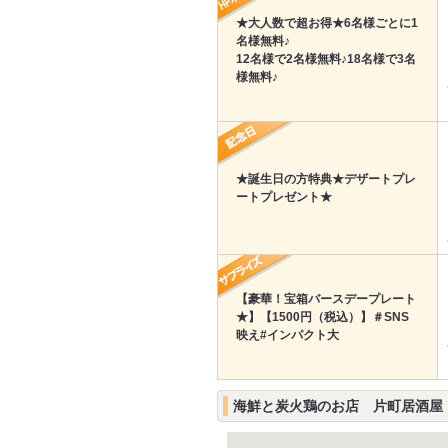
★大人数で超お得★6名様ごとに1
名様無料♪
12名様で2名様無料♪18名様で3名
様無料♪
★誕生日の方特典★デザートプレ
ートプレゼント★
【豪華！宝箱バースデープレート
★】【1500円（税込）】＃SNS
映え#インパクト大
海鮮と炭火鶏のお店 片町居酒屋