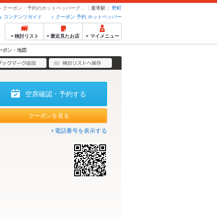
クーポン・地図 | 海鮮と炭火鶏のお店 片町居酒屋 うちわ - クーポン・予約のホットペッパーグルメ
最寄駅：
野町
コンテンツガイド
クーポン 予約 ホットペッパー
検討リスト
最近見たお店
マイメニュー
ーポン・地図
空席確認・予約する
クーポンを見る
電話番号を表示する