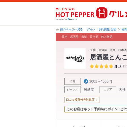
前のページへ戻る
グルメ・予約情報 全国
福
天神 居酒屋 海鮮 日本酒 飲み放題
天神 居酒屋 海鮮 日本酒
居酒屋とん
4.7
口
3001～4000円
予算
居酒屋
天神
ジャンル
エリア
口コミ投稿特典対象店
このお店はネット予約時にポイントが