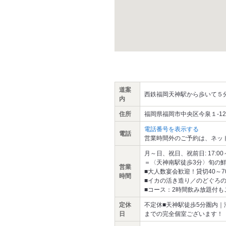
道案
西鉄福岡天神駅から歩いて５
内
住所
福岡県福岡市中央区今泉１-12-
電話番号を表示する
電話
営業時間外のご予約は、ネッ
月～日、祝日、祝前日: 17:00～翌0
＝〈天神南駅徒歩3分〉旬の
営業
■大人数宴会歓迎！貸切40～
時間
■イカの活き造り／のどぐろ
■コース：2時間飲み放題付も
定休
不定休■天神駅徒歩5分圏内｜
日
までの完全個室ございます！