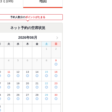
コミ
地図
(
245
)
予約人数分の
ポイントがたまる
ネット予約の空席状況
2026年08月
月
火
水
木
金
土
日
1
2
3
4
5
6
7
8
9
◎
0
11
12
13
14
15
16
◎
◎
◎
◎
◎
◎
◎
7
18
19
20
21
22
23
◎
◎
◎
◎
◎
◎
◎
4
25
26
27
28
29
30
◎
◎
◎
◎
◎
◎
◎
1
◎