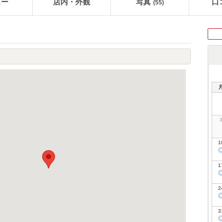
ュー
店内・外観
写真
口
(55)
1
1
2
3