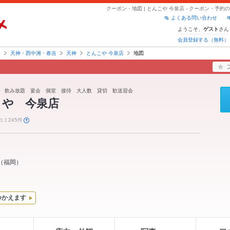
クーポン・地図 | とんこや 今泉店 - クーポン・予
よくある問い合わせ
ようこそ、
さん
ゲスト
会員登録する（無料）
岡
天神・西中洲・春吉
天神
とんこや 今泉店
地図
 飲み放題 宴会 個室 接待 大人数 貸切 歓送迎会
こや 今泉店
コミ245件
（
福岡
）
つかえます