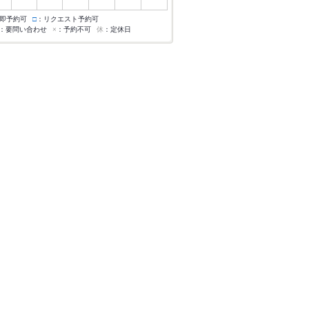
即予約可
□
：リクエスト予約可
：要問い合わせ
×
：予約不可
休
：定休日