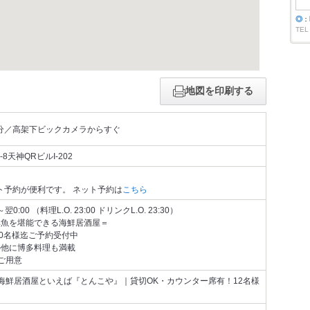
◎
：
TEL
地図を印刷する
分／高架下ビックカメラからすぐ
8天神QRビルI-202
ト予約が便利です。 ネット予約は
こちら
:00 （料理L.O. 23:00 ドリンクL.O. 23:30）
鮮魚を堪能できる海鮮居酒屋＝
70名様迄ご予約受付中
の他に博多料理も満載
ご用意
海鮮居酒屋といえば『とんこや』｜貸切OK・カウンター席有！12名様