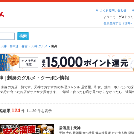
よくある問い合わせ
ようこそ、
さん
ゲスト
会員登録する（無料）
天神・西中洲・春吉
天神 グルメ
刺身
神 | 刺身のグルメ・クーポン情報
神 刺身のお店一覧です。天神でおすすめの料理ジャンル
居酒屋
、
和食
、
焼肉・ホルモン
で探
や気分に合ったお店がサクサク探せます。ご希望に合ったお店が見つからなかったら、近隣
さい。ホットペッパーグルメなら、お得なクーポンはもちろん、こだわりメニュー
からあげ
の最新情報をご紹介しているので安心！24時間使える簡単便利なネット予約が使えるお店も
も、デートやパーティーにもお得に便利にホットペッパーグルメをご利用ください。
124
索結果
件
1～20
件を表示
居酒屋｜天神
天神 大名 居酒屋 食べ放題 飲み放題 朝まで 大人数 貸