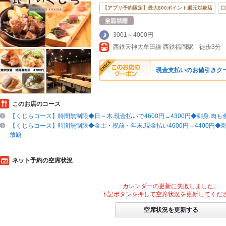
【アプリ予約限定】最大800ポイント還元対象店
口
3001～4000円
西鉄天神大牟田線 西鉄福岡駅 徒歩3分
現金支払いのお値引きク
このお店のコース
【くじらコース】時間無制限◆日～木.現金払いで4600円→4300円◆刺身.肉
【くじらコース】時間無制限◆金土・祝前・年末.現金払い4600円→4400円◆刺
放題
ネット予約の空席状況
カレンダーの更新に失敗しました。
下記ボタンを押して空席状況を更新してくだ
空席状況を更新する