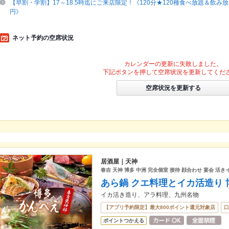
【早割・学割】17～18.5時迄にご来店限定！《120分★120種食べ放題＆飲み放題
円》
ネット予約の空席状況
カレンダーの更新に失敗しました。
下記ボタンを押して空席状況を更新してくだ
空席状況を更新する
居酒屋｜天神
春吉 天神 博多 中洲 完全個室 接待 顔合わせ 宴会 活き
あら鍋 クエ料理とイカ活造り
イカ活き造り、アラ料理、九州名物
【アプリ予約限定】最大800ポイント還元対象店
口
ポイントつかえる