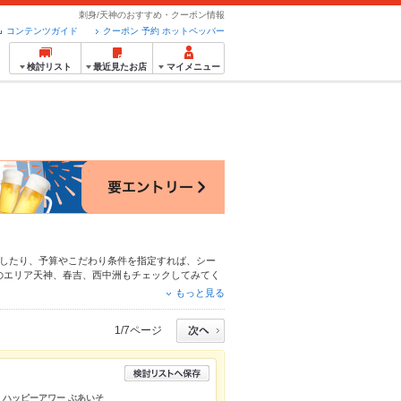
刺身/天神のおすすめ・クーポン情報
コンテンツガイド
クーポン 予約 ホットペッパー
検討リスト
最近見たお店
マイメニュー
したり、予算やこだわり条件を指定すれば、シー
のエリア
天神
、
春吉
、
西中洲
もチェックしてみてく
、
お茶漬け
、
手羽先
や季節のおすすめ料理など、お
もっと見る
拡大中です。友達どうしの飲み会にも、会社の宴会
1/7ページ
切 ハッピーアワー ぶあいそ