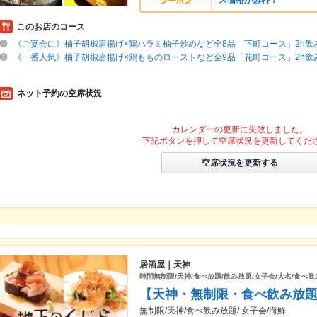
ス価格が無料！
このお店のコース
《ご宴会に》柚子胡椒唐揚げ×鶏ハラミ柚子炒めなど全8品「下町コース」2h飲
《一番人気》柚子胡椒唐揚げ×鶏もものローストなど全9品「花町コース」2h飲
ネット予約の空席状況
カレンダーの更新に失敗しました。
下記ボタンを押して空席状況を更新してくだ
空席状況を更新する
居酒屋｜天神
時間無制限/天神/食べ放題/飲み放題/女子会/大名/食べ飲
【天神・無制限・食べ飲み放題
無制限/天神/食べ飲み放題/ 女子会/海鮮