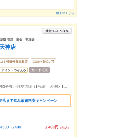
地下のくじら
み放題 喫煙 宴会 歓迎会
 天神店
コミ投稿特典対象店
COIN+支払い可
ポイントつかえる
西鉄天神大牟田線 西鉄福岡（天神）駅 徒歩3分/地下鉄空港線（1号線） 天神駅 1番出口 徒歩3分
or閉店まで飲み放題格安キャンペーン
00→2480
2,480円
（税込）