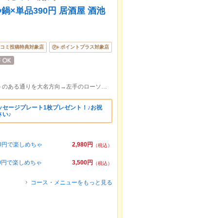
鍋×単品390円 居酒屋 酒池
コミ投稿特典対象店
ポイントプラス対象店
【駅近】天神西通りからファミリーマートのある通りを大名方向→左手のローソンを左折→直進→100円パーク正面のビル5F
ッセージプレート1枚プレゼント！♪お祝
い♪
80円で楽しめちゃ
2,980円
（税込）
0円で楽しめちゃ
3,500円
（税込）
コース・メニューをもっと見る