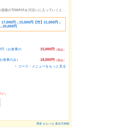
天神南駅・中洲川端駅から徒歩７分。国体道路のTAMAYAを川沿いに入っていくと、セブンイレブンが。その向かいのビル。
,000円→15,000円【竹】21,000円→
→20,000円
00円（お食事の
15,000円
（税込）
（お食事のみ）
18,000円
（税込）
コース・メニューをもっと見る
さい。
博多 かんべえ 春吉天神邸