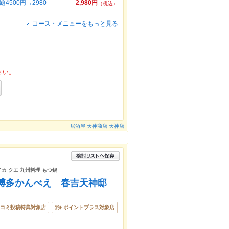
4500円→2980
2,980円
（税込）
コース・メニューをもっと見る
さい。
居酒屋 天神商店 天神店
イカ クエ 九州料理 もつ鍋
 博多かんべえ 春吉天神邸
コミ投稿特典対象店
ポイントプラス対象店