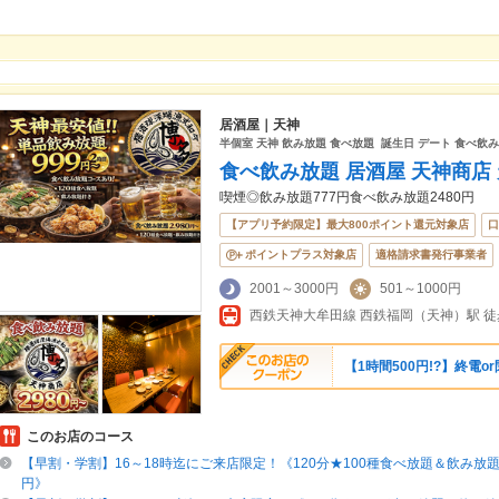
居酒屋｜天神
半個室 天神 飲み放題 食べ放題 誕生日 デート 食べ飲
食べ飲み放題 居酒屋 天神商店
喫煙◎飲み放題777円食べ飲み放題2480円
【アプリ予約限定】最大800ポイント還元対象店
口
ポイントプラス対象店
適格請求書発行事業者
2001～3000円
501～1000円
【1時間500円!?】終電
このお店のコース
【早割・学割】16～18時迄にご来店限定！《120分★100種食べ放題＆飲み放題45
円》