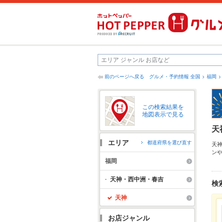
前のページへ戻る
グルメ・予約情報 全国
福岡
この検索結果を
地図表示で見る
天
エリア
都道府県を選び直す
天
ン
だ
福岡
店
に
天神・西中洲・春吉
検
天神
お店ジャンル