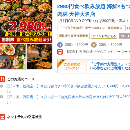
2980円食べ飲み放題 海鮮×もつ
肉林 天神大名店
1月1日GRAND OPEN！ほぼ390円均一酒場！
【アプリ予約限定】最大800ポイント還元対象店
口
適格請求書発行事業者
ポイントつかえる
2001～3000円
2001～3000円
『ご予約の方限定！』メ
いの際などにご利用くださ
このお店のコース
【日～木、祝限定！】今だけ鍋付き2時間食べ飲み放題が今だけ 3,500円→2,9
う♪
【日～木、祝限定！】スタンダード無制限食べ飲み放題が今だけ4,500円→350
う♪
ネット予約の空席状況