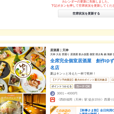
カレンダーの更新に失敗しました。
下記ボタンを押して空席状況を更新してくだ
空席状況を更新する
居酒屋｜天神
天神 大名 西通り 居酒屋 飲み放題 個室 焼き鳥 鍋 海鮮
全席完全個室居酒屋 創作ゆ
名店
夏はキンッと冷えた一杯で乾杯！
【アプリ予約限定】最大800ポイント還元対象店
口
ポイントつかえる
3001～4000円
【幹事さま割】全日利用O