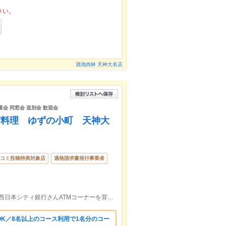
さい。
酒池肉林 天神大名店
 宴会 同窓会 送別会 歓迎会
ず料理 ゆずの小町 天神大
コミ投稿特典対象店
適格請求書発行事業者
《西鉄福岡（天神）駅 徒歩10分》西通り西日本シティ銀行さんATMコーナーを背に直進、左手に当店がございます。
K／8名以上のコース利用で1名分のコー