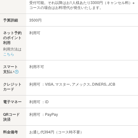
受付可能。それ以降はお1人様あたり3300円（キャンセル料）※
コースの場合はお料理代が発生いたします。
予算詳細
3500円
ネット予約
利用可
のポイント
利用
利用方法は
こちら
スマート
利用不可
支払い
クレジット
利用可 ：VISA､マスター､アメックス､DINERS､JCB
カード
電子マネー
利用可 ：iD
QRコード
利用可 ：PayPay
決済
料金備考
お通し代394円（コース時不要）