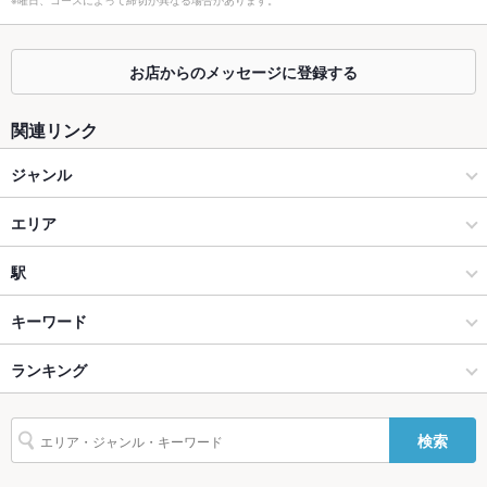
※曜日、コースによって締切が異なる場合があります。
座敷
あり ：ゆったりできる座敷タイプの掘りごたつ席がございま
す。
お店からのメッセージに登録する
掘りごたつ
あり ：4名席と6名席がございます。ゆったりお食事をお楽しみ
ください。
関連リンク
カウンター
あり ：6名様迄ご利用可能。職人の業を間近で見ることが出来
ジャンル
ます。
居酒屋
エリア
ソファー
なし ：ソファー席はありませんが、ゆったりできる掘りごたつ
席がございます。
和風
天神
駅
テラス席
なし ：テラス席はありませんが、天候に左右されることなく店
内でゆったりとお過ごしいただけます。
天神・西中洲・春吉 × 居酒屋
天神 × 居酒屋
天神駅
キーワード
貸切
貸切可 ：40名様から貸切OK。お気軽にご相談くださいませ！
天神・西中洲・春吉 × 和風
天神 × 和風
天神南駅
ランキング
手羽先
からあげ
お茶漬け
塩辛
エビ料理
カキ料理・オイスター
設備
カニ料理
刺身
白子
フライドポテト
湯豆腐
海鮮丼
天ぷら
天神駅 × 居酒屋
福岡
西鉄福岡駅
福岡のグルメランキング
Wi-Fi
あり
検索
牛すじ
チャンポン
もつ鍋
炭火焼
生春巻き
アヒージョ
天神駅 × 和風
福岡 × 居酒屋
福岡の居酒屋ランキング
バリアフリ
あり ：補助が必要な場合はお気軽にスタッフまでお申し付けく