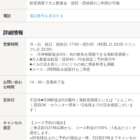
鮮居酒屋で大人数宴会・貸切・団体様のご利用が可能
電話
電話番号を表示する
詳細情報
営業時間
月～日、祝日、祝前日: 17:00～翌0:00 （料理L.O. 23:00 ドリン
クL.O. 23:30）
＝〈天神南駅徒歩3分〉旬の鮮魚を堪能できる海鮮居酒屋＝
■大人数宴会歓迎！貸切40～70名様迄ご予約受付中
■イカの活き造り／のどぐろの他に博多料理も満載
■コース：2時間飲み放題付もご用意
お問い合わ
14：00～営業終了迄
せ時間
定休日
不定休■天神駅徒歩5分圏内｜海鮮居酒屋といえば『とんこや』
｜貸切OK・カウンター席有！12名様までの完全個室ございま
す！
キャンセル
【コース予約の場合】
規定
ご来店前日21時以降から、コース料金の100%（1名あたり）が
発生します。
※20名様以上のご予約の場合は一律、2日前21時までキャンセル