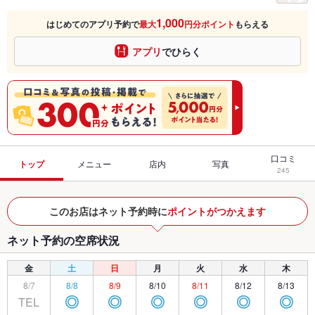
1,000
はじめてのアプリ予約で
最大
円分ポイント
もらえる
アプリ
でひらく
口コミ
トップ
メニュー
店内
写真
245
このお店はネット予約時に
ポイントがつかえます
ネット予約の空席状況
金
土
日
月
火
水
木
8/7
8/8
8/9
8/10
8/11
8/12
8/13
TEL
◎
◎
◎
◎
◎
◎