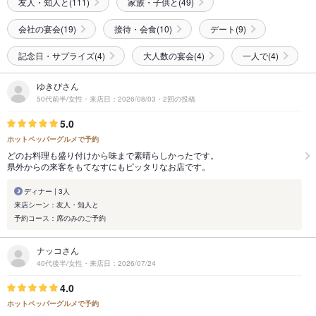
友人・知人と(111)
家族・子供と(49)
会社の宴会(19)
接待・会食(10)
デート(9)
記念日・サプライズ(4)
大人数の宴会(4)
一人で(4)
ゆきぴさん
50代前半/女性・来店日：2026/08/03・2回の投稿
5.0
ホットペッパーグルメで予約
どのお料理も盛り付けから味まで素晴らしかったです。
県外からの来客をもてなすにもピッタリなお店です。
ディナー | 3人
来店シーン：友人・知人と
予約コース：席のみのご予約
ナッコさん
40代後半/女性・来店日：2026/07/24
4.0
ホットペッパーグルメで予約