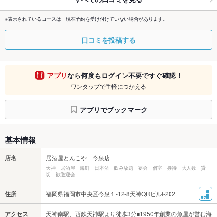
※表示されているコースは、現在予約を受け付けていない場合があります。
口コミを投稿する
アプリ
なら何度もログイン不要ですぐ確認！
ワンタップで手軽につかえる
アプリでブックマーク
基本情報
店名
居酒屋とんこや 今泉店
天神 居酒屋 海鮮 日本酒 飲み放題 宴会 個室 接待 大人数 貸
切 歓送迎会
住所
福岡県福岡市中央区今泉１-12-8天神QRビルI-202
アクセス
天神南駅、西鉄天神駅より徒歩3分■1950年創業の魚屋が営む海