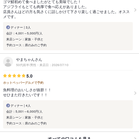
ゴマ鯖初めて食べましたがとても美味でした！
アジフライもとても肉厚で食べ応えがありました。
店員さんはどの方も気さくに話しかけて下さり楽しく過ごせました。オスス
メです。
ディナー | 3人
会計：4,001～5,000円/人
来店シーン：家族・子供と
予約コース：席のみのご予約
やまちゃんさん
50代前半/男性・来店日：2026/07/10
5.0
ホットペッパーグルメで予約
魚料理のおいしさが抜群！！
せひまた行きたいです！！
ディナー | 4人
会計：5,001～6,000円/人
来店シーン：家族・子供と
予約コース：席のみのご予約
すべての口コミを見る