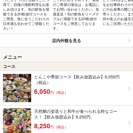
席で、自慢の海鮮料理をお楽
のご希望の場合は、お電話に
をお仕事終わりの
しみ頂けます。旬の鮮魚を堪
てお問い合わせください。魚
にやお食事の際に
能できる2H飲放付コースを
屋直送！旬の鮮魚をリーズナ
寄りください。ま
ご用意。魚に合うこだわりの
ブルに堪能できる2H飲放付
待や友人のお誕生
日本酒も合わせてご堪能くだ
コースをご用意しておりま
にもご活用いただ
さい！
す。
店内外観を見る
メニュー
コース
とんこや季節コース【飲み放題込み】6,050円
（税込）
6,050
円（税込）
天然鯛の姿造りと和牛が食べられる粋なコー
ス！【飲み放題込み】8,250円
8,250
円（税込）