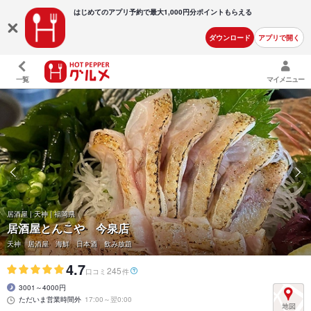
はじめてのアプリ予約で最大
1,000円分ポイントもらえる
ダウンロード
アプリで開く
一覧
マイメニュー
居酒屋 | 天神 | 福岡県
居酒屋とんこや 今泉店
天神 居酒屋 海鮮 日本酒 飲み放題
4.7
245
口コミ
件
3001～4000円
ただいま営業時間外
17:00～翌0:00