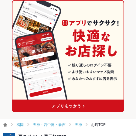
ー
ださい。
福岡 × 和風
天神・西中洲・春吉のグルメランキング
駐車場
なし ：近くにコインパーキングがございますのでご利用下さ
い。
天神・西中洲・春吉の居酒屋ランキング
英語メニュ
あり
天神のグルメランキング
ー
その他設備
近隣に駐車場もございます。天神駅近くでアクセス便利！！
天神の居酒屋ランキング
その他
飲み放題
あり ：新鮮な魚介や博多料理が満喫できる2時間飲み放題付コ
ース5,500円～ご用意！各種宴会にぜひご利用ください。
食べ放題
なし ：食べ放題はございませんが、イカの活き造りや季節食材
を使用した逸品料理も豊富にご用意しております。
お酒
焼酎充実、日本酒充実
お子様連れ
お子様連れ歓迎 ：当店では個室やお座敷など様々なお席をご用
意しておりますので、お子様連れでも安心してご利用下さい。
福岡
天神・西中洲・春吉
天神
お店TOP
ウェディン
宴会最大70名様迄可。飲み会・打ち上げなど大人数宴会ご予約