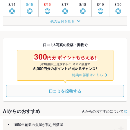
8/14
8/15
8/16
8/17
8/18
8/19
8/20
◎
◎
◎
◎
◎
◎
◎
8/21
8/22
8/23
8/24
8/25
8/26
8/27
他の日付を見る
◎
◎
◎
◎
◎
◎
◎
8/28
8/29
8/30
8/31
9/1
9/2
9/3
◎
◎
◎
◎
◎
◎
◎
口コミ&写真の投稿・掲載で
9/4
9/5
9/6
9/7
9/8
9/9
9/10
休
◎
◎
◎
◎
◎
◎
口コミを投稿する
AIからのおすすめ
AIからのおすすめについて
1950年創業の魚屋が営む居酒屋