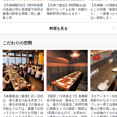
【天神南駅3分】1950年創業
【天神で宴会】2時間飲み放
【天神随一の海鮮
の魚屋が営む居酒屋で目利き
題付でとってもお得！自慢の
んこや自慢『刺身
厳選の鮮魚を堪能！刺し盛・
海鮮料理が味わえます！
り』。一度食べた
炙り等
ない美味しさ！
料理を見る
こだわりの空間
【各種宴会に最適】広い店内
【個室｜12名様まで】各種宴
【カウンター｜6
は、落ち着きのある木造づく
会や飲み会・宴会などに最適
色鮮やかなタイル
り。最大40名様までの宴会が
な、最大12名様迄ご利用可能
ウンター席では新
可能なフロアは、暖簾で仕切
の座敷タイプの個室！個室は
職人の業が楽しめ
ってグループ分けも可能！ゆ
1部屋のみなので、お早めの
こや名物のイカの
ったりくつろげる掘りごたつ
ご予約がおすすめです。個室
どぐろ料理など新