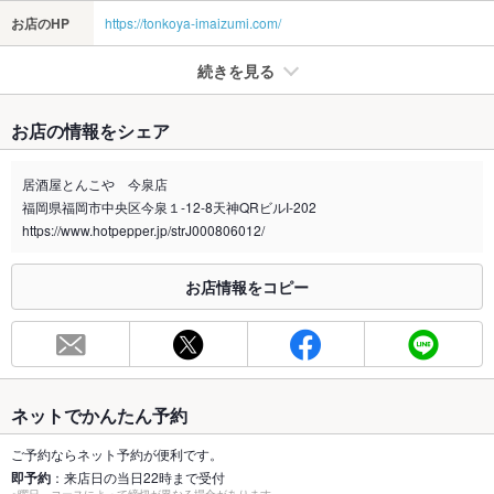
お店のHP
https://tonkoya-imaizumi.com/
続きを見る
たばこ
お店の情報をシェア
禁煙・喫煙
全席禁煙
全面禁煙になっております。店外では喫煙可能です。貸切の場
居酒屋とんこや 今泉店
合はご相談下さい。
福岡県福岡市中央区今泉１-12-8天神QRビルI-202
喫煙専用室
https://www.hotpepper.jp/strJ000806012/
なし
※2020年4月1日～受動喫煙対策に関する法律が施行されています。正しい情報はお店へお問い
お店情報をコピー
合わせください。
お席
総席数
70席(掘りごたつ40席：テーブル12席：個室12名：カウンター6
席)
ネットでかんたん予約
最大宴会収
70人(会社宴会・地元のお集りなど大人数宴会歓迎！)
容人数
ご予約ならネット予約が便利です。
即予約
：来店日の当日22時まで受付
個室
あり ：最大12名迄OK！人気の席のご予約はお早めに。