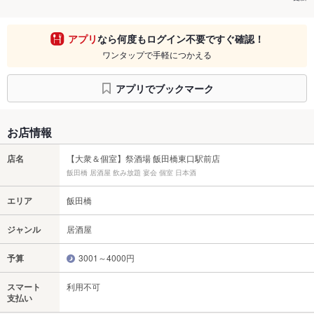
アプリ
なら何度もログイン不要ですぐ確認！
ワンタップで手軽につかえる
アプリでブックマーク
お店情報
店名
【大衆＆個室】祭酒場 飯田橋東口駅前店
飯田橋 居酒屋 飲み放題 宴会 個室 日本酒
エリア
飯田橋
ジャンル
居酒屋
予算
3001～4000円
スマート
利用不可
支払い