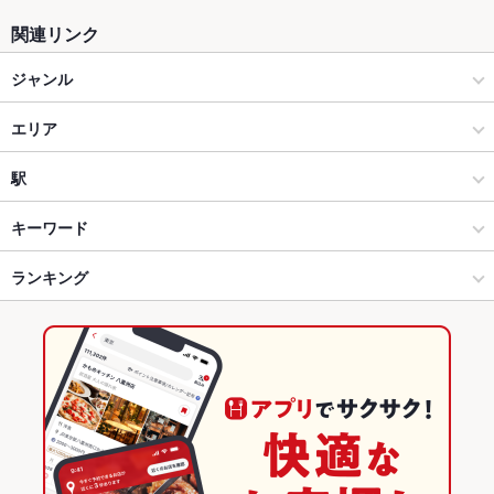
関連リンク
ジャンル
居酒屋
エリア
海鮮
飯田橋
駅
水道橋・飯田橋・神楽坂 × 居酒屋
飯田橋 × 居酒屋
飯田橋駅
キーワード
水道橋・飯田橋・神楽坂 × 海鮮
飯田橋 × 海鮮
ランキング
からあげ
お茶漬け
塩辛
炉ばた焼き・炙り焼き
刺身
フライドポテト
天ぷら
焼きそば
レバー
つくね
鶏皮
ピザ
チャーハン
ケーキ
飯田橋駅 × 居酒屋
飯田橋 × 和食
東京のグルメランキング
デザート
たこ焼き
チーズケーキ
飯田橋駅 × 海鮮
飯田橋 × 焼き鳥・鶏料理
東京の居酒屋ランキング
和食
東京
東京の海鮮ランキング
焼き鳥・鶏料理
東京 × 居酒屋
水道橋・飯田橋・神楽坂のグルメランキング