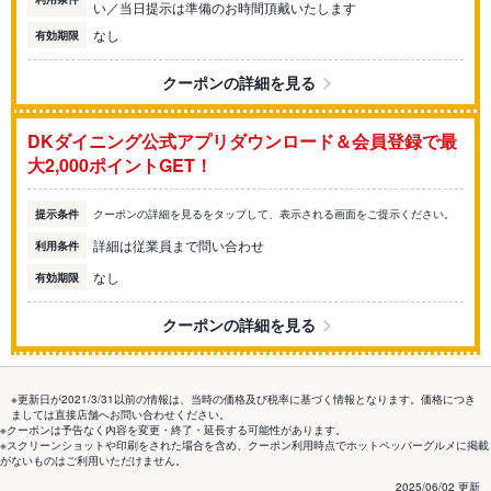
い／当日提示は準備のお時間頂戴いたします
なし
有効期限
クーポンの詳細を見る
DKダイニング公式アプリダウンロード＆会員登録で最
大2,000ポイントGET！
提示条件
クーポンの詳細を見るをタップして、表示される画面をご提示ください。
詳細は従業員まで問い合わせ
利用条件
なし
有効期限
クーポンの詳細を見る
※更新日が2021/3/31以前の情報は、当時の価格及び税率に基づく情報となります。価格につき
ましては直接店舗へお問い合わせください。
※クーポンは予告なく内容を変更・終了・延長する可能性があります。
※スクリーンショットや印刷をされた場合を含め、クーポン利用時点でホットペッパーグルメに掲載
がないものはご利用いただけません。
2025/06/02 更新