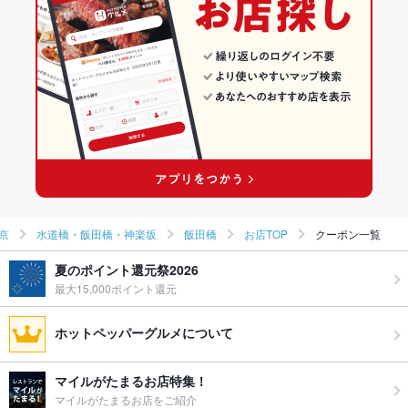
水道橋・飯田橋・神楽坂 × 和食
東京 × 海鮮
水道橋・飯田橋・神楽坂の居酒屋ランキング
水道橋・飯田橋・神楽坂 × 焼き鳥・鶏料理
東京 × 和食
水道橋・飯田橋・神楽坂の海鮮ランキング
飯田橋駅 × 和食
東京 × 焼き鳥・鶏料理
飯田橋のグルメランキング
飯田橋駅 × 焼き鳥・鶏料理
飯田橋の居酒屋ランキング
飯田橋の海鮮ランキング
京
水道橋・飯田橋・神楽坂
飯田橋
お店TOP
クーポン一覧
夏のポイント還元祭2026
最大15,000ポイント還元
ホットペッパーグルメについて
マイルがたまるお店特集！
マイルがたまるお店をご紹介