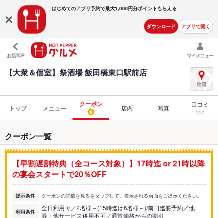
はじめてのアプリ予約で最大
1,000円分ポイントもらえる
ダウンロード
アプリで開く
お店TOP
マイメニュー
【大衆＆個室】祭酒場 飯田橋東口駅前店
クーポン
口コミ
トップ
メニュー
店内
写真
6
117
クーポン一覧
【早割遅割特典（全コース対象）】17時迄 or 21時以降
の宴会スタートで20％OFF
提示条件
クーポンの詳細を見るをタップして、表示される画面をご提示ください。
全日利用可／2名様～(15時迄は6名様～)/前日迄要予約／他
利用条件
券・他サービス併用不可／通常価格からの割引