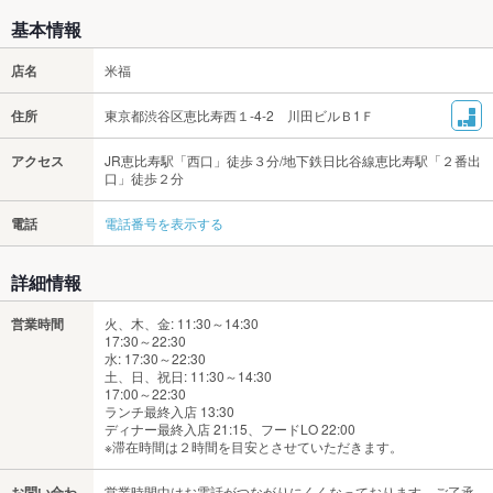
基本情報
店名
米福
住所
東京都渋谷区恵比寿西１-4-2 川田ビルＢ1Ｆ
アクセス
JR恵比寿駅「西口」徒歩３分/地下鉄日比谷線恵比寿駅「２番出
口」徒歩２分
電話
電話番号を表示する
詳細情報
営業時間
火、木、金: 11:30～14:30
17:30～22:30
水: 17:30～22:30
土、日、祝日: 11:30～14:30
17:00～22:30
ランチ最終入店 13:30
ディナー最終入店 21:15、フードLO 22:00
※滞在時間は２時間を目安とさせていただきます。
お問い合わ
営業時間中はお電話がつながりにくくなっております。ご了承