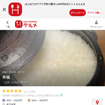
はじめてのアプリ予約で最大
1,000円分ポイントもらえる
ダウンロード
アプリで開く
一覧
マイメニュー
和食 | 恵比寿 | 東京都
米福
『お米』が主役の和食店
-
0
口コミ
件
2026年1月以降の口コミ5件以上で評点が表示されます
4001～5000円
2001～3000円
本日休業