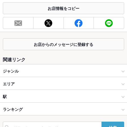
お店情報をコピー
お席
総席数
26席
最大宴会収
26人
容人数
お店からのメッセージに登録する
個室
なし
座敷
なし
関連リンク
掘りごたつ
なし
ジャンル
カウンター
なし
和食
エリア
ソファー
なし
和食全般
恵比寿
駅
テラス席
なし
恵比寿・中目黒・代官山・広尾 × 和食
恵比寿 × 和食
恵比寿駅
ランキング
貸切
貸切不可 ：スタッフまでご相談ください
恵比寿・中目黒・代官山・広尾 × 和食全般
恵比寿 × 和食全般
代官山駅
東京のグルメランキング
設備