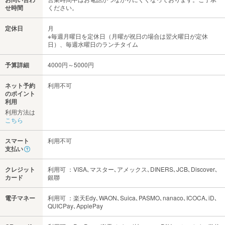
せ時間
ください。
定休日
月
※毎週月曜日を定休日（月曜が祝日の場合は翌火曜日が定休
日）、毎週水曜日のランチタイム
予算詳細
4000円～5000円
ネット予約
利用不可
のポイント
利用
利用方法は
こちら
スマート
利用不可
支払い
クレジット
利用可 ：VISA､マスター､アメックス､DINERS､JCB､Discover､
カード
銀聯
電子マネー
利用可 ：楽天Edy､WAON､Suica､PASMO､nanaco､ICOCA､iD､
QUICPay､ApplePay