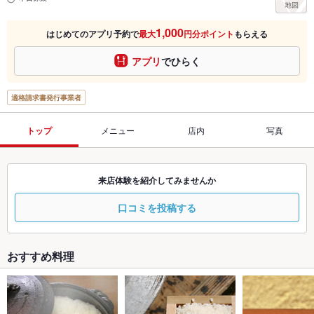
1,000
はじめてのアプリ予約で
最大
円分ポイント
もらえる
アプリ
でひらく
適格請求書発行事業者
トップ
メニュー
店内
写真
来店体験を紹介してみませんか
口コミを投稿する
おすすめ料理