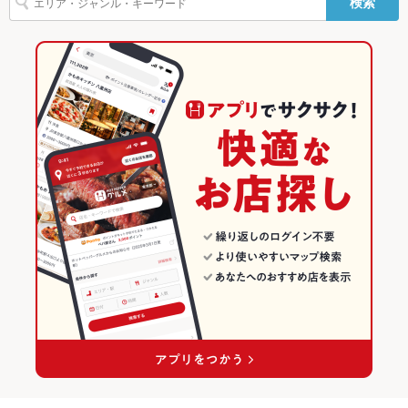
検索
恵比寿駅 × 和食
東京
東京の和食ランキング
Wi-Fi
あり
恵比寿駅 × 和食全般
東京 × 和食
恵比寿・中目黒・代官山・広尾のグルメランキング
バリアフリ
なし
ー
東京 × 和食全般
恵比寿・中目黒・代官山・広尾の和食ランキング
駐車場
なし
恵比寿のグルメランキング
その他設備
－
恵比寿の和食ランキング
その他
飲み放題
なし
食べ放題
なし
お酒
焼酎充実、日本酒充実
お子様連れ
お子様連れOK ：※詳細は店舗へお問い合わせください。
ウェディン
－
グパーティ
ー二次会