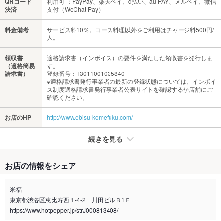
QRコード
利用可 ：PayPay、楽天ペイ、d払い、au PAY、メルペイ、微信
決済
支付（WeChat Pay）
料金備考
サービス料10％。コース料理以外をご利用はチャージ料500円/
人。
領収書
適格請求書（インボイス）の要件を満たした領収書を発行しま
（適格簡易
す。
請求書）
登録番号：T3011001035840
※適格請求書発行事業者の最新の登録状態については、インボイ
ス制度適格請求書発行事業者公表サイトを確認するか店舗にご
確認ください。
お店のHP
http://www.ebisu-komefuku.com/
続きを見る
たばこ
お店の情報をシェア
禁煙・喫煙
全席禁煙
米福
喫煙専用室
なし
東京都渋谷区恵比寿西１-4-2 川田ビルＢ1Ｆ
https://www.hotpepper.jp/strJ000813408/
※2020年4月1日～受動喫煙対策に関する法律が施行されています。正しい情報はお店へお問い
合わせください。