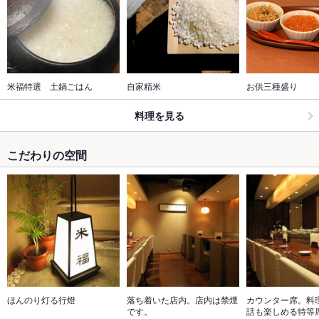
米福特選　土鍋ごはん
自家精米
お供三種盛り
料理を見る
こだわりの空間
ほんのり灯る行燈
落ち着いた店内。店内は禁煙
カウンター席。料
です。
話も楽しめる特等