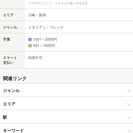
パスタやリゾット、ドルチェが楽しめるお店
エリア
川崎・新保
ジャンル
イタリアン・フレンチ
予算
1501～2000円
501～1000円
スマート
利用不可
支払い
関連リンク
ジャンル
イタリアン・フレンチ
エリア
パスタ・ピザ
川崎・新保
駅
長岡 × イタリアン・フレンチ
川崎・新保 × イタリアン・フレンチ
北長岡駅
キーワード