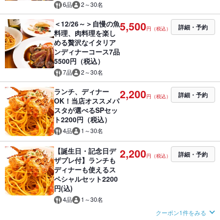
6品
2～30名
＜12/26～＞自慢の魚
5,500
詳細・予約
円（税込）
料理、肉料理を楽し
める贅沢なイタリア
ンディナーコース7品
5500円（税込）
7品
2～30名
ランチ、ディナー
2,200
詳細・予約
円（税込）
OK！当店オススメパ
スタが選べるSPセッ
ト2200円（税込）
4品
1～30名
【誕生日・記念日デ
2,200
詳細・予約
円（税込）
ザプレ付】ランチも
ディナーも使えるス
ペシャルセット2200
円(込)
4品
1～30名
クーポン1件をみる