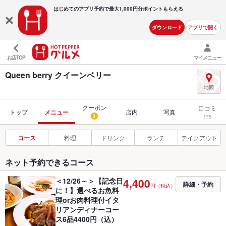
はじめてのアプリ予約で最大
1,000円分ポイントもらえる
ダウンロード
アプリで開く
お店TOP
マイメニュー
Queen berry クイーンベリー
クーポン
口コミ
トップ
メニュー
店内
写真
3
175
コース
料理
ドリンク
ランチ
テイクアウト
ネット予約できるコース
＜12/26～＞【記念日
4,400
詳細・予約
円（税込）
に！】選べるお魚料
理orお肉料理付イタ
リアンディナーコー
ス6品4400円（込）