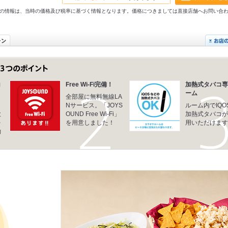
31以前の情報は、当時の価格及び税率に基づく情報となります。価格につきましては直接店舗へお問い合
コ
Free Wi-Fi完備！
加熱式タバコ専
ーム
全部屋に無料無線LA
＋
Nサービス。「JOYS
ルーム内でIQO
飲
OUND Free Wi-Fi」
加熱式タバコが
を
を用意しました！
用いただけます
約