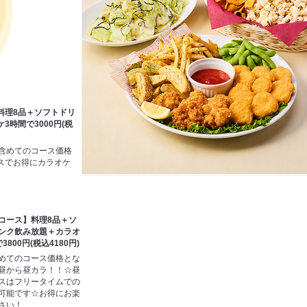
料理8品＋ソフトドリ
3時間で3000円(税
も含めてのコース価格
スでお得にカラオケ
コース】料理8品＋ソ
ンク飲み放題＋カラオ
3800円(税込4180円)
めてのコース価格とな
昼から昼カラ！！☆昼
スはフリータイムでの
可能です☆お得にお楽
さい！