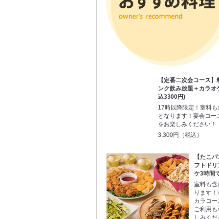
【定番二次会コース】
ンク飲み放題＋カラオケ
込3300円)
17時以降限定！室料
となります！宴会コー
をお楽しみください！
3,300円（税込）
【たこパ
フトドリ
ケ3時間で
室料も含
ります！
カラコー
ご利用も
しみくだ