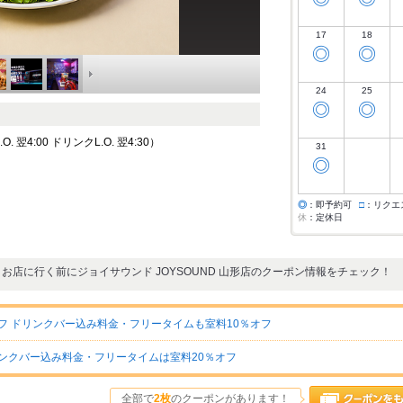
17
18
◎
◎
24
25
◎
◎
 翌4:00 ドリンクL.O. 翌4:30）
31
◎
◎
：即予約可
□
：リクエ
休
：定休日
お店に行く前にジョイサウンド JOYSOUND 山形店のクーポン情報をチェック！
フ ドリンクバー込み料金・フリータイムも室料10％オフ
リンクバー込み料金・フリータイムは室料20％オフ
全部で
2枚
のクーポンがあります！