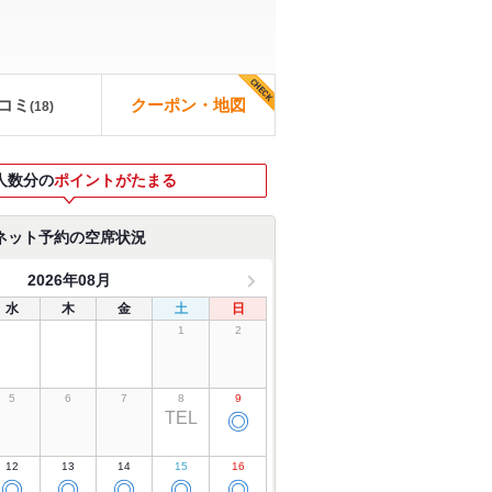
コミ
クーポン・地図
(
18
)
人数分の
ポイントがたまる
ネット予約の空席状況
2026年08月
水
木
金
土
日
1
2
5
6
7
8
9
TEL
◎
12
13
14
15
16
◎
◎
◎
◎
◎