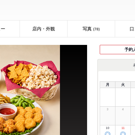
ュー
店内・外観
写真
口
(78)
予約
月
火
3
4
10
11
◎
◎