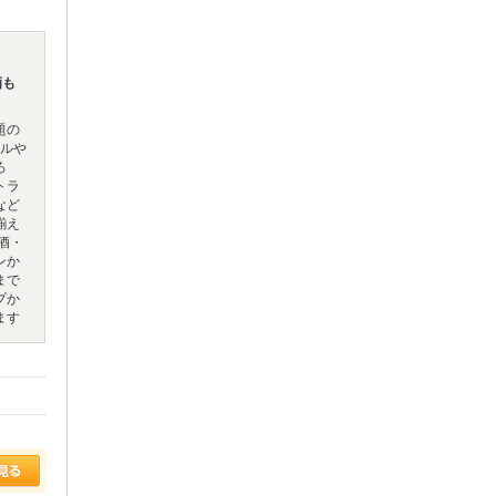
酒も
題の
ールや
ろ
トラ
など
揃え
酒・
ンか
まで
プか
ます