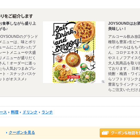
お食事しながら盛り上
JOYSOUNDはお
がる♪
美味しい！
JOYSOUNDのグランド
アルコール飲み放
メニューは、味とボリ
種類も豊富♪生ビ
ュームにこだわったプ
ハイボールはもち
レートメニューや大盛
ん、コロナエキス
りメニューが盛りだく
やスミノフアイス
さん！オーダーに迷っ
大人気商品を取り
たら人気おつまみプレ
ております。 日本
ート・スナックバスケ
焼酎・梅酒・ワイ
ットがオススメ♪
らソフトドリンク
豊富なラインナッ
らご注文いただけ
ース
料理
ドリンク
ランチ
クーポンを見る
る