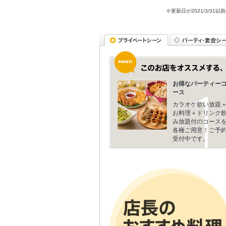
※更新日が2021/3/
お得なパーティー
ース
カラオケ歌い放題
お料理＋ドリンク
み放題付のコース
各種ご用意！ご予
受付中です。