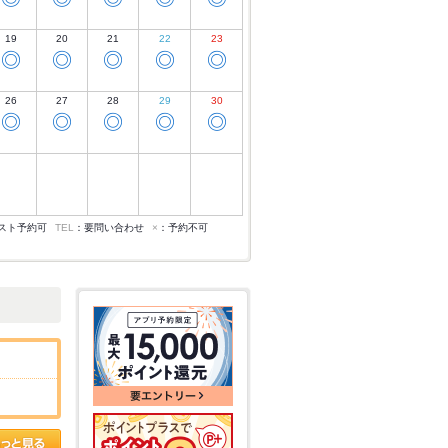
19
20
21
22
23
◎
◎
◎
◎
◎
26
27
28
29
30
◎
◎
◎
◎
◎
スト予約可
TEL
：要問い合わせ
×
：予約不可