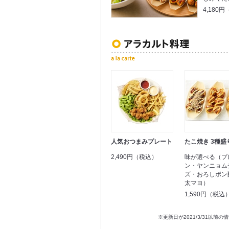
4,180
人気おつまみプレート
たこ焼き 3種盛
2,490円（税込）
味が選べる（プ
ン・ヤンニョム
ズ・おろしポン
太マヨ）
1,590円（税込
※更新日が2021/3/31