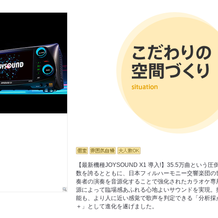
【最新機種JOYSOUND X1 導入!】35.5万曲という
数を誇るとともに、日本フィルハーモニー交響楽団の
奏者の演奏を音源化することで強化されたカラオケ専
源によって臨場感あふれる心地よいサウンドを実現。
能も、より人に近い感覚で歌声を判定できる「分析採点
＋」として進化を遂げました。