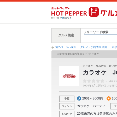
フリーワード検索
グルメ検索
前のページへ戻る
グルメ・予約情報 全国
山
◇最大20名OKの部屋有!!◇カラオケ
カラオケ 飲み放題 歌い放
カラオケ J
-
口コミ
2026年1月以降の口コミ5
2001～3000円
10
予算
カラオケ・パーティ
ジャンル
エ
20歳未満の方は禁煙席のみ
お知らせ