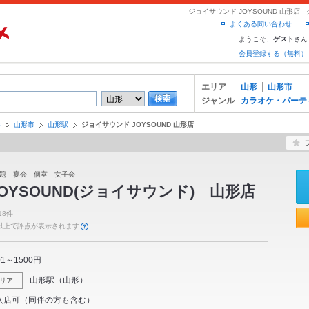
ジョイサウンド JOYSOUND 山形店
よくある問い合わせ
ようこそ、
さん
ゲスト
会員登録する（無料）
エリア
山形
山形市
ジャンル
カラオケ・パーテ
形
山形市
山形駅
ジョイサウンド JOYSOUND 山形店
題 宴会 個室 女子会
OYSOUND(ジョイサウンド) 山形店
18件
件以上で評点が表示されます
01～1500円
山形駅
（
山形
）
リア
入店可（同伴の方も含む）