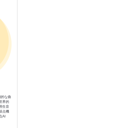
圧倒的な曲
世界的
用生音
採点機
AI