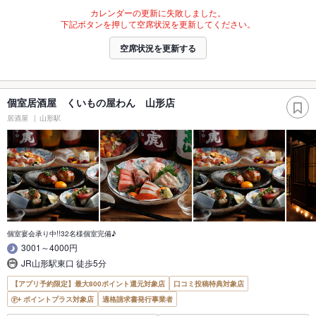
カレンダーの更新に失敗しました。
下記ボタンを押して空席状況を更新してください。
空席状況を更新する
個室居酒屋 くいもの屋わん 山形店
居酒屋
山形駅
個室宴会承り中!!32名様個室完備♪
3001～4000円
JR山形駅東口 徒歩5分
【アプリ予約限定】最大800ポイント還元対象店
口コミ投稿特典対象店
ポイントプラス対象店
適格請求書発行事業者