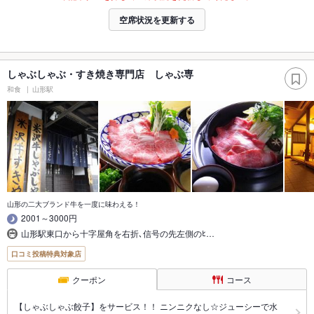
空席状況を更新する
しゃぶしゃぶ・すき焼き専門店 しゃぶ専
和食
山形駅
山形の二大ブランド牛を一度に味わえる！
2001～3000円
山形駅東口から十字屋角を右折､信号の先左側のﾋ…
口コミ投稿特典対象店
クーポン
コース
【しゃぶしゃぶ餃子】をサービス！！ ニンニクなし☆ジューシーで水