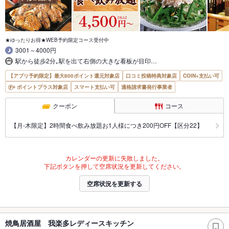
★ゆったりお得★WEB予約限定コース受付中
3001～4000円
駅から徒歩2分｡駅を出て右側の大きな看板が目印…
【アプリ予約限定】最大800ポイント還元対象店
口コミ投稿特典対象店
COIN+支払い可
ポイントプラス対象店
スマート支払い可
適格請求書発行事業者
クーポン
コース
【月‐木限定】2時間食べ飲み放題お1人様につき200円OFF【区分22】
カレンダーの更新に失敗しました。
下記ボタンを押して空席状況を更新してください。
空席状況を更新する
焼鳥居酒屋 我楽多レディースキッチン