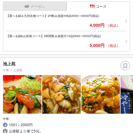
クーポン
コース
【選べる鍋＆九州名物コース】2H飲み放題付8品4500⇒4000円(税込)
4,000円
（税込）
【選べる鍋&お刺身コース】2時間飲み放題付10品5500⇒5000円(税込)
5,000円
（税込）
池上苑
中華
山形駅
中華
1501～2000円
山形駅より車で5分｡