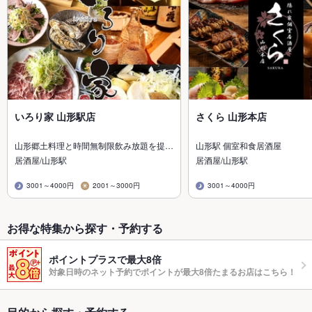
いろり家 山形駅店
さくら 山形本店
山形郷土料理と時間無制限飲み放題を提…
山形駅 個室和食居酒屋
居酒屋/山形駅
居酒屋/山形駅
3001～4000円
2001～3000円
3001～4000円
お得な特集から探す・予約する
ポイントプラスで最大8倍
対象日時のネット予約でポイントが最大8倍たまるお店はこちら！