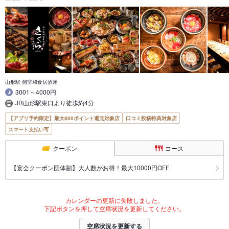
山形駅 個室和食居酒屋
3001～4000円
JR山形駅東口より徒歩約4分
【アプリ予約限定】最大800ポイント還元対象店
口コミ投稿特典対象店
スマート支払い可
クーポン
コース
【宴会クーポン団体割】大人数がお得！最大10000円OFF
カレンダーの更新に失敗しました。
下記ボタンを押して空席状況を更新してください。
空席状況を更新する