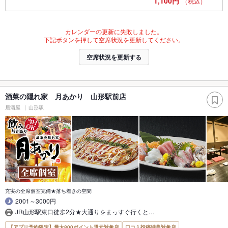
1,100円
（税込）
カレンダーの更新に失敗しました。
下記ボタンを押して空席状況を更新してください。
空席状況を更新する
酒菜の隠れ家 月あかり 山形駅前店
居酒屋
山形駅
充実の全席個室完備★落ち着きの空間
2001～3000円
JR山形駅東口徒歩2分★大通りをまっすぐ行くと…
【アプリ予約限定】最大800ポイント還元対象店
口コミ投稿特典対象店