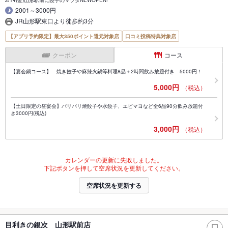
2001～3000円
JR山形駅東口より徒歩約3分
【アプリ予約限定】最大350ポイント還元対象店
口コミ投稿特典対象店
クーポン
コース
【宴会鍋コース】 焼き餃子や麻辣火鍋等料理8品＋2時間飲み放題付き 5000円！
5,000円
（税込）
【土日限定の昼宴会】パリパリ焼餃子や水餃子、エビマヨなど全6品90分飲み放題付
き3000円(税込)
3,000円
（税込）
カレンダーの更新に失敗しました。
下記ボタンを押して空席状況を更新してください。
空席状況を更新する
目利きの銀次 山形駅前店