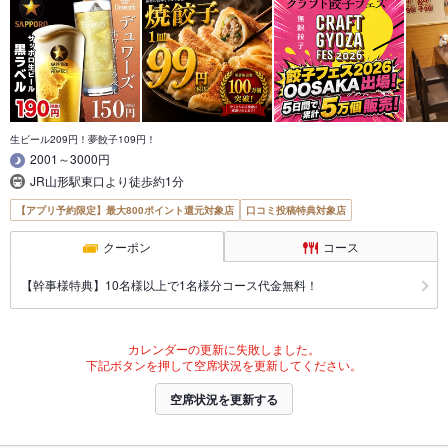
生ビール209円！夢餃子109円！
2001～3000円
JR山形駅東口より徒歩約1分
【アプリ予約限定】最大800ポイント還元対象店
口コミ投稿特典対象店
クーポン
コース
【幹事様特典】10名様以上で1名様分コース代金無料！
カレンダーの更新に失敗しました。
下記ボタンを押して空席状況を更新してください。
空席状況を更新する