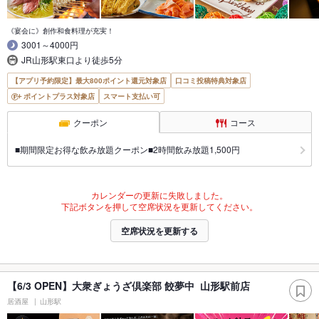
《宴会に》創作和食料理が充実！
3001～4000円
JR山形駅東口より徒歩5分
【アプリ予約限定】最大800ポイント還元対象店
口コミ投稿特典対象店
ポイントプラス対象店
スマート支払い可
クーポン
コース
■期間限定お得な飲み放題クーポン■2時間飲み放題1,500円
カレンダーの更新に失敗しました。
下記ボタンを押して空席状況を更新してください。
空席状況を更新する
【6/3 OPEN】大衆ぎょうざ倶楽部 餃夢中 山形駅前店
居酒屋
山形駅