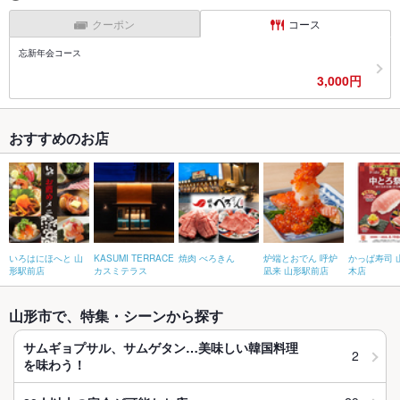
クーポン
コース
忘新年会コース
3,000円
おすすめのお店
いろはにほへと 山
KASUMI TERRACE
焼肉 べろきん
炉端とおでん 呼炉
かっぱ寿司 
形駅前店
カスミテラス
凪来 山形駅前店
木店
山形市で、特集・シーンから探す
サムギョプサル、サムゲタン…美味しい韓国料理
2
を味わう！