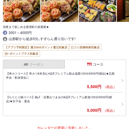
深夜まで楽しめる香澄町の居酒屋★
3001～4000円
山形駅から徒歩5分｡すずらん通り沿いです!
【アプリ予約限定】最大800ポイント還元対象店
口コミ投稿特典対象店
ポイントプラス対象店
クーポン
コース
【串カツコース】串カツ8本含む4品Xプレミアム飲み放題120分5500円(税込)★忘新
年会・歓送迎会に
5,500円
（税込）
【ちりとり鍋コース】鍋〆・定番おつまみの6品Xプレミアム飲放120分5000円(税
込)★女子会・宴会
5,000円
（税込）
カレンダーの更新に失敗しました。