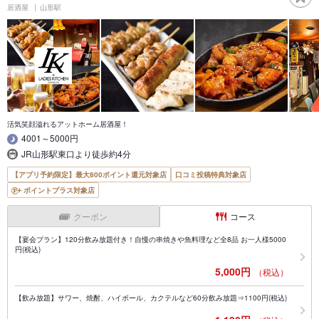
居酒屋
山形駅
活気笑顔溢れるアットホーム居酒屋！
4001～5000円
JR山形駅東口より徒歩約4分
【アプリ予約限定】最大800ポイント還元対象店
口コミ投稿特典対象店
ポイントプラス対象店
クーポン
コース
【宴会プラン】120分飲み放題付き！自慢の串焼きや魚料理など全8品 お一人様5000
円(税込)
5,000円
（税込）
【飲み放題】サワー、焼酎、ハイボール、カクテルなど60分飲み放題⇒1100円(税込)