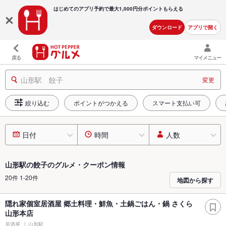
はじめてのアプリ予約で最大
1,000円分ポイントもらえる
ダウンロード
アプリで開く
戻る
マイメニュー
山形駅 餃子
変更
絞り込む
ポイントがつかえる
スマート支払い可
日付
時間
人数
山形駅の餃子のグルメ・クーポン情報
20件 1-20件
地図から探す
隠れ家個室居酒屋 郷土料理・鮮魚・土鍋ごはん・鍋 さくら
山形本店
居酒屋
山形駅