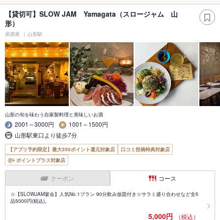
【貸切可】SLOW JAM Yamagata（スロージャム 山
形）
居酒屋
山形駅
山形の旬を味わう自家製料理と美味しいお酒
2001～3000円
1001～1500円
山形駅東口より徒歩7分
【アプリ予約限定】最大350ポイント還元対象店
口コミ投稿特典対象店
ポイントプラス対象店
クーポン
コース
☆【SLOWJAM宴会】人気No.1プラン 90分飲み放題付き☆サラミ盛り合わせなど全5
品5000円(税込)。
5,000円
（税込）