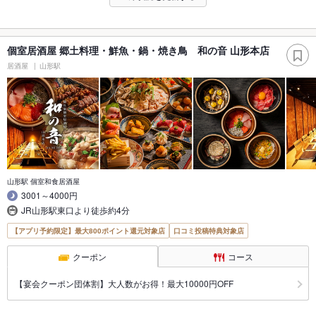
個室居酒屋 郷土料理・鮮魚・鍋・焼き鳥 和の音 山形本店
居酒屋
山形駅
山形駅 個室和食居酒屋
3001～4000円
JR山形駅東口より徒歩約4分
【アプリ予約限定】最大800ポイント還元対象店
口コミ投稿特典対象店
クーポン
コース
【宴会クーポン団体割】大人数がお得！最大10000円OFF