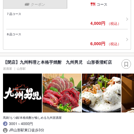
クーポン
コース
７品コース
4,000円
（税込）
８品コース
6,000円
（税込）
【閉店】九州料理と本格芋焼酎 九州男児 山形香澄町店
居酒屋
山形駅
馬刺/もつ鍋/本格焼酎が愉しめる九州居酒屋
3001～4000円
JR山形駅東口徒歩3分