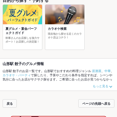
目的から探す・予約する
夏グルメ・宴会パーフ
カラオケ検索
ェクトガイド
現在地から探せる近くのカラ
オケ店はコチラ！
幹事さんのお店探しを強力サ
ポート！お店探しの決定版！
山形駅 餃子のグルメ情報
山形駅 餃子のお店一覧です。山形駅でおすすめの料理ジャンル
居酒屋
、
中華
、
カラオケ・パーティ
で探したり、予算やこだわり条件を指定すれば、シーンや
気分に合ったお店がサクサク探せます。ご希望に合ったお店が見つからなかっ
たら、近隣のエリア
山形駅
、
山形市その他
、
北山形
もチェックしてみてくださ
もっと見る
い。ホットペッパーグルメなら、お得なクーポンはもちろん、こだわりメニュ
ー
からあげ
、
お茶漬け
、
馬刺し
や季節のおすすめ料理など、お店の最新情報を
ご紹介しているので安心！24時間使える簡単便利なネット予約が使えるお店も
拡大中です。友達どうしの飲み会にも、会社の宴会にも、デートやパーティー
戻る
ページの先頭へ戻る
にもお得に便利にホットペッパーグルメをご利用ください。