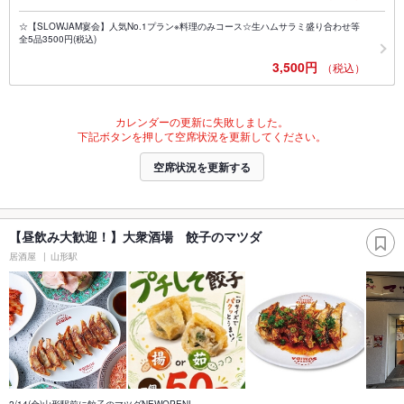
☆【SLOWJAM宴会】人気No.1プラン※料理のみコース☆生ハムサラミ盛り合わせ等
全5品3500円(税込)
3,500円
（税込）
カレンダーの更新に失敗しました。
下記ボタンを押して空席状況を更新してください。
空席状況を更新する
【昼飲み大歓迎！】大衆酒場 餃子のマツダ
居酒屋
山形駅
2/14(金)山形駅前に餃子のマツダNEWOPEN!