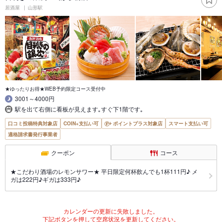
居酒屋
山形駅
★ゆったりお得★WEB予約限定コース受付中
3001～4000円
駅を出て右側に看板が見えます｡すぐ下1階です｡
口コミ投稿特典対象店
COIN+支払い可
ポイントプラス対象店
スマート支払い可
適格請求書発行事業者
クーポン
コース
★こだわり酒場のレモンサワー★ 平日限定何杯飲んでも1杯111円♪ メ
ガは222円♪ギガは333円♪
カレンダーの更新に失敗しました。
下記ボタンを押して空席状況を更新してください。