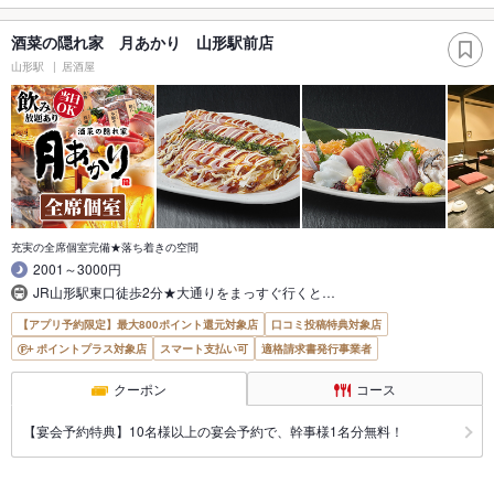
酒菜の隠れ家 月あかり 山形駅前店
山形駅
居酒屋
充実の全席個室完備★落ち着きの空間
2001～3000円
JR山形駅東口徒歩2分★大通りをまっすぐ行くと…
【アプリ予約限定】最大800ポイント還元対象店
口コミ投稿特典対象店
ポイントプラス対象店
スマート支払い可
適格請求書発行事業者
クーポン
コース
【宴会予約特典】10名様以上の宴会予約で、幹事様1名分無料！