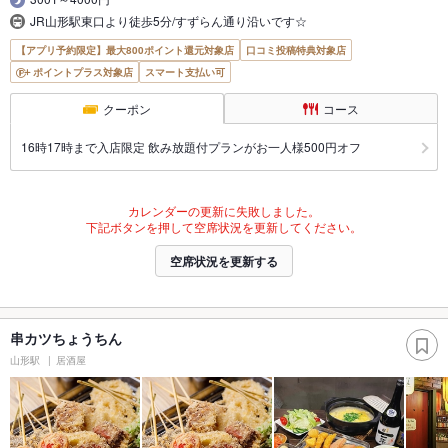
JR山形駅東口より徒歩5分/すずらん通り沿いです☆
【アプリ予約限定】最大800ポイント還元対象店
口コミ投稿特典対象店
ポイントプラス対象店
スマート支払い可
クーポン
コース
16時17時まで入店限定 飲み放題付プランがお一人様500円オフ
カレンダーの更新に失敗しました。
下記ボタンを押して空席状況を更新してください。
空席状況を更新する
串カツちょうちん
山形駅
居酒屋