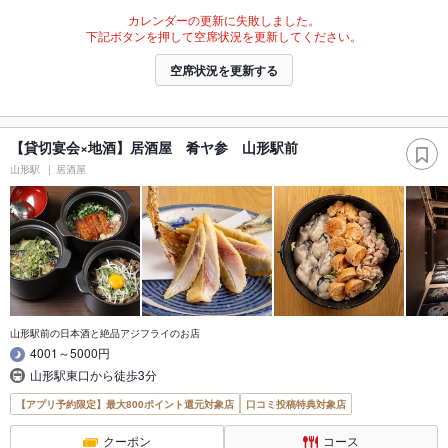
カレンダーの更新に失敗しました。
下記ボタンを押して空席状況を更新してください。
空席状況を更新する
【貸切宴会×地酒】居酒屋 肴ヤ参 山形駅前
山形駅
居酒屋
山形駅前の日本酒と絶品アジフライのお店
4001～5000円
山形駅東口から徒歩3分
【アプリ予約限定】最大800ポイント還元対象店
口コミ投稿特典対象店
クーポン
コース