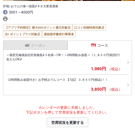
炉端×おでんの食べ放題♪ネオ大衆居酒屋
3001～4000円
-
【アプリ予約限定】最大800ポイント還元対象店
口コミ投稿特典対象店
ポイントプラス対象店
適格請求書発行事業者
クーポン
コース
＜個室完備感染症対策徹底♪２名様～OK！＞2時間飲み放題⇒《１,８００円(税別)!!》
金土もOK♪
1,980円
（税込）
《2時間飲み放題付き》お手軽おでんコース 【7品】 ３,８５０円(税込)！！
3,850円
（税込）
カレンダーの更新に失敗しました。
下記ボタンを押して空席状況を更新してください。
空席状況を更新する