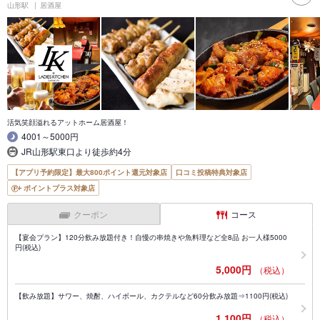
山形駅
居酒屋
活気笑顔溢れるアットホーム居酒屋！
4001～5000円
JR山形駅東口より徒歩約4分
【アプリ予約限定】最大800ポイント還元対象店
口コミ投稿特典対象店
ポイントプラス対象店
クーポン
コース
【宴会プラン】120分飲み放題付き！自慢の串焼きや魚料理など全8品 お一人様5000
円(税込)
5,000円
（税込）
【飲み放題】サワー、焼酎、ハイボール、カクテルなど60分飲み放題⇒1100円(税込)
1,100円
（税込）