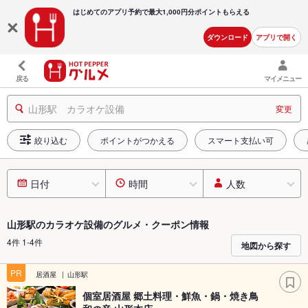
はじめてのアプリ予約で最大
1,000円分ポイントもらえる
ダウンロード
アプリで開く
戻る
マイメニュー
山形駅 カラオケ設備
変更
絞り込む
ポイントがつかえる
スマート支払い可
日付
時間
人数
山形駅のカラオケ設備のグルメ・クーポン情報
4件 1-4件
地図から探す
PR
居酒屋
山形駅
個室居酒屋 郷土料理・鮮魚・鍋・焼き鳥