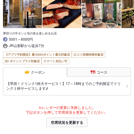
厚切りの牛タンと旬の魚を楽しめるお店
5001～6000円
JR山形駅から徒歩7分
【アプリ予約限定】最大800ポイント還元対象店
口コミ投稿特典対象店
ポイントプラス対象店
スマート支払い可
クーポン
コース
【早得！ドリンク1杯大サービス！】17～18時までのご予約限定でドリ
ンク１杯サービスします♪
カレンダーの更新に失敗しました。
下記ボタンを押して空席状況を更新してください。
空席状況を更新する