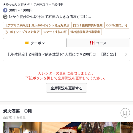
★ゆったりお得★WEB予約限定コース受付中
3001～4000円
駅から徒歩2分｡駅を出て右側の大きな看板が目印…
【アプリ予約限定】最大800ポイント還元対象店
口コミ投稿特典対象店
COIN+支払い可
ポイントプラス対象店
スマート支払い可
適格請求書発行事業者
クーポン
コース
【月‐木限定】2時間食べ飲み放題お1人様につき200円OFF【区分22】
カレンダーの更新に失敗しました。
下記ボタンを押して空席状況を更新してください。
空席状況を更新する
炭火酒菜 〇剛
山形駅
居酒屋