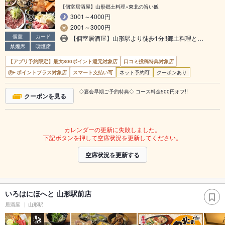
【個室居酒屋】山形郷土料理×東北の旨い飯
3001～4000円
2001～3000円
個室
カード
【個室居酒屋】山形駅より徒歩1分!!郷土料理と…
禁煙席
喫煙席
【アプリ予約限定】最大800ポイント還元対象店
口コミ投稿特典対象店
ポイントプラス対象店
スマート支払い可
ネット予約可
クーポンあり
◇宴会早期ご予約特典◇ コース料金500円オフ!!
クーポンを見る
カレンダーの更新に失敗しました。
下記ボタンを押して空席状況を更新してください。
空席状況を更新する
いろはにほへと 山形駅前店
居酒屋
山形駅