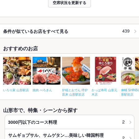
空席状況を更新する
439
条件が似ているお店をすべて見る
おすすめのお店
いろり家 山形駅店
焼肉 べろきん
炉端とおでん 呼炉
かっぱ寿司 山形元
伸輔 SHINS
凪来 山形駅前店
木店
形駅前店
山形市で、特集・シーンから探す
2
3000円以下のコース料理
サムギョプサル、サムゲタン…美味しい韓国料理
2