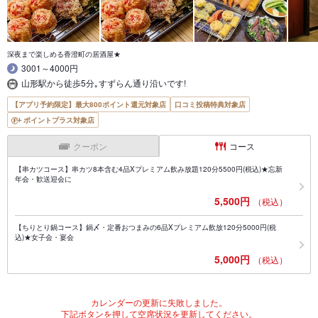
深夜まで楽しめる香澄町の居酒屋★
3001～4000円
山形駅から徒歩5分｡すずらん通り沿いです!
【アプリ予約限定】最大800ポイント還元対象店
口コミ投稿特典対象店
ポイントプラス対象店
クーポン
コース
【串カツコース】串カツ8本含む4品Xプレミアム飲み放題120分5500円(税込)★忘新
年会・歓送迎会に
5,500円
（税込）
【ちりとり鍋コース】鍋〆・定番おつまみの6品Xプレミアム飲放120分5000円(税
込)★女子会・宴会
5,000円
（税込）
カレンダーの更新に失敗しました。
下記ボタンを押して空席状況を更新してください。