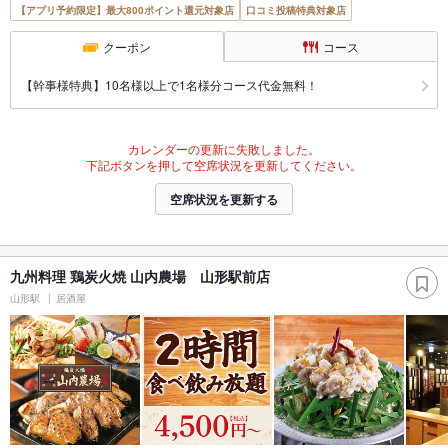
【アプリ予約限定】最大800ポイント還元対象店
口コミ投稿特典対象店
クーポン
コース
【幹事様特典】10名様以上で1名様分コース代金無料！
カレンダーの更新に失敗しました。
下記ボタンを押して空席状況を更新してください。
空席状況を更新する
九州料理 鶏炭火焼 山内農場 山形駅前店
山形駅
居酒屋