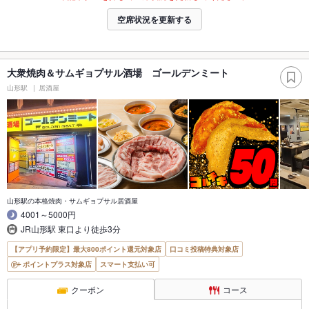
空席状況を更新する
大衆焼肉＆サムギョプサル酒場 ゴールデンミート
山形駅
居酒屋
山形駅の本格焼肉・サムギョプサル居酒屋
4001～5000円
JR山形駅 東口より徒歩3分
【アプリ予約限定】最大800ポイント還元対象店
口コミ投稿特典対象店
ポイントプラス対象店
スマート支払い可
クーポン
コース