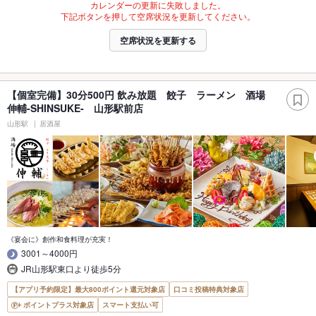
カレンダーの更新に失敗しました。
下記ボタンを押して空席状況を更新してください。
空席状況を更新する
【個室完備】30分500円 飲み放題 餃子 ラーメン 酒場
伸輔-SHINSUKE- 山形駅前店
山形駅
居酒屋
《宴会に》創作和食料理が充実！
3001～4000円
JR山形駅東口より徒歩5分
【アプリ予約限定】最大800ポイント還元対象店
口コミ投稿特典対象店
ポイントプラス対象店
スマート支払い可