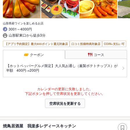
山形県産ワインを楽しめるお店
3001～4000円
山形駅東口から徒歩3分
【アプリ予約限定】最大800ポイント還元対象店
口コミ投稿特典対象店
COIN+支払い可
クーポン
コース
【ホットペッパーグルメ限定】大人気お通し（薫製ポテトチップス）が
半額 400円→200円
カレンダーの更新に失敗しました。
下記ボタンを押して空席状況を更新してください。
空席状況を更新する
焼鳥居酒屋 我楽多レディースキッチン