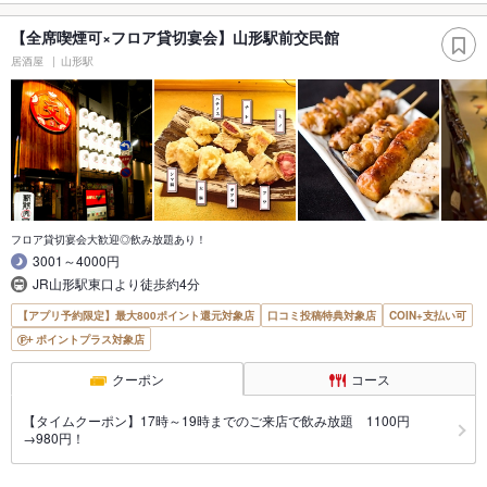
【全席喫煙可×フロア貸切宴会】山形駅前交民館
居酒屋
山形駅
フロア貸切宴会大歓迎◎飲み放題あり！
3001～4000円
JR山形駅東口より徒歩約4分
【アプリ予約限定】最大800ポイント還元対象店
口コミ投稿特典対象店
COIN+支払い可
ポイントプラス対象店
クーポン
コース
【タイムクーポン】17時～19時までのご来店で飲み放題 1100円
→980円！