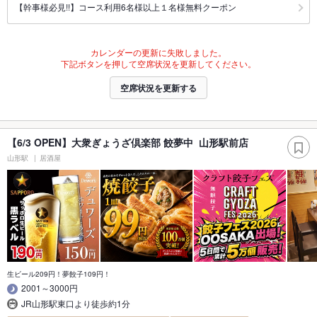
【幹事様必見!!】コース利用6名様以上１名様無料クーポン
カレンダーの更新に失敗しました。
下記ボタンを押して空席状況を更新してください。
空席状況を更新する
【6/3 OPEN】大衆ぎょうざ倶楽部 餃夢中 山形駅前店
山形駅
居酒屋
生ビール209円！夢餃子109円！
2001～3000円
JR山形駅東口より徒歩約1分