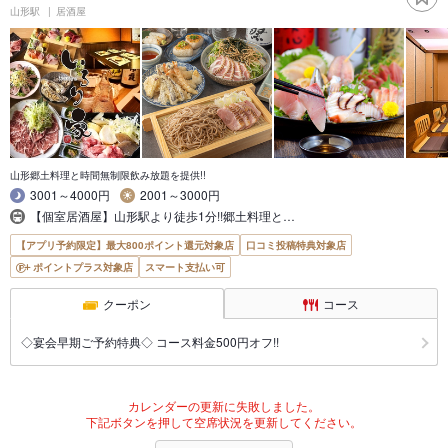
山形駅
居酒屋
山形郷土料理と時間無制限飲み放題を提供!!
3001～4000円
2001～3000円
【個室居酒屋】山形駅より徒歩1分!!郷土料理と…
【アプリ予約限定】最大800ポイント還元対象店
口コミ投稿特典対象店
ポイントプラス対象店
スマート支払い可
クーポン
コース
◇宴会早期ご予約特典◇ コース料金500円オフ!!
カレンダーの更新に失敗しました。
下記ボタンを押して空席状況を更新してください。