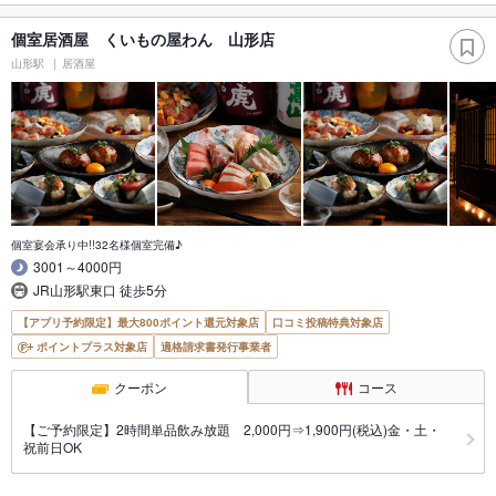
個室居酒屋 くいもの屋わん 山形店
山形駅
居酒屋
個室宴会承り中!!32名様個室完備♪
3001～4000円
JR山形駅東口 徒歩5分
【アプリ予約限定】最大800ポイント還元対象店
口コミ投稿特典対象店
ポイントプラス対象店
適格請求書発行事業者
クーポン
コース
【ご予約限定】2時間単品飲み放題 2,000円⇒1,900円(税込)金・土・
祝前日OK