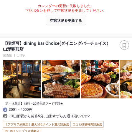
カレンダーの更新に失敗しました。
下記ボタンを押して空席状況を更新してください。
空席状況を更新する
【喫煙可】dining bar Choice(ダイニングバーチョイス）
山形駅前店
居酒屋
山形駅
【月～木限定】18時～20時全品フード半額★
3001～4000円
JR山形駅から徒歩5分､山形すずらん通り沿いです♪
【アプリ予約限定】最大350ポイント還元対象店
口コミ投稿特典対象店
ポイントプラス対象店