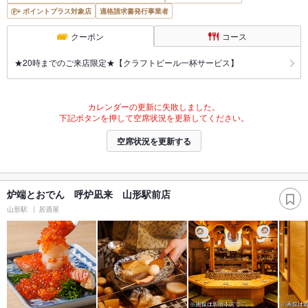
ポイントプラス対象店
適格請求書発行事業者
クーポン
コース
★20時までのご来店限定★【クラフトビール一杯サービス】
カレンダーの更新に失敗しました。
下記ボタンを押して空席状況を更新してください。
空席状況を更新する
炉端とおでん 呼炉凪来 山形駅前店
山形駅
居酒屋