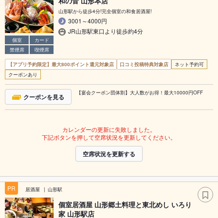
和の音 山形本店
山形駅から徒歩4分!完全個室の和食居酒屋!
3001～4000円
JR山形駅東口より徒歩約4分
個室
カード
禁煙席
喫煙席
【アプリ予約限定】最大800ポイント還元対象店
口コミ投稿特典対象店
ネット予約可
クーポンあり
【宴会クーポン団体割】大人数がお得！最大10000円OFF
クーポンを見る
カレンダーの更新に失敗しました。
下記ボタンを押して空席状況を更新してください。
空席状況を更新する
PR
居酒屋
山形駅
個室居酒屋 山形郷土料理と東北めし いろり
家 山形駅店