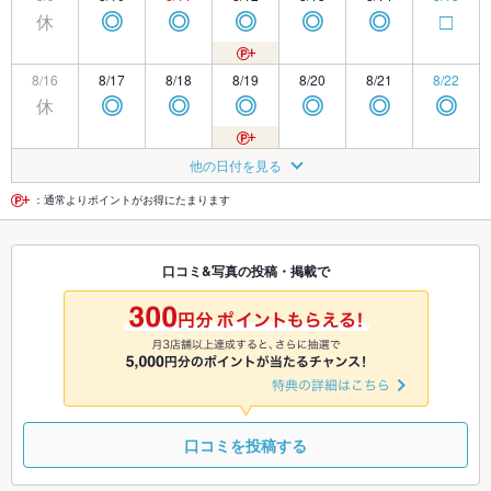
休
◎
◎
◎
◎
◎
□
8/16
8/17
8/18
8/19
8/20
8/21
8/22
休
◎
◎
◎
◎
◎
◎
8/23
8/24
8/25
8/26
8/27
8/28
8/29
他の日付を見る
休
◎
◎
◎
◎
◎
◎
：通常よりポイントがお得にたまります
8/30
8/31
9/1
9/2
9/3
9/4
9/5
口コミ&写真の投稿・掲載で
休
◎
◎
◎
◎
◎
◎
9/6
9/7
9/8
9/9
9/10
9/11
9/12
休
◎
◎
◎
◎
◎
◎
口コミを投稿する