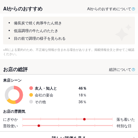
AIからのおすすめ
AIからのおすすめについて
備長炭で焼く肉厚牛たん焼き
低温調理の牛たんのたたき
目の前で調理の様子を見られる
※AIによる要約のため、不正確な情報が含まれる場合があります。掲載情報全文と併せてご確認
ください。
お店の総評
総評について
来店シーン
友人・知人と
46％
会社の宴会
18％
その他
36％
お店の雰囲気
にぎやか
落ち着いた
普段使い
特別な日