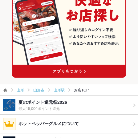
お子様連れ
お子様連れOK
山形市 × 鍋
山形 × 和食
山形駅の居酒屋ランキング
ウェディン
－
グパーティ
ー二次会
山形駅 × 和食
山形 × 鍋
備考
－
山形駅 × 鍋
山形
山形市
山形駅
お店TOP
夏のポイント還元祭2026
最大15,000ポイント還元
ホットペッパーグルメについて