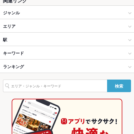
関連リンク
テラス席
なし
ジャンル
貸切
貸切不可
居酒屋
エリア
設備
Wi-Fi
あり
和風
山形駅
駅
バリアフリ
なし
山形市 × 居酒屋
山形駅 × 居酒屋
北山形駅
キーワード
ー
山形市 × 和風
山形駅 × 和風
山形駅
ランキング
お茶漬け
しゃぶしゃぶ
うどん
つくね
冷麺
デザート
生ハム
駐車場
なし
その他設備
－
山形駅 × 居酒屋
山形駅 × 和食
山形のグルメランキング
検索
その他
山形駅 × 和風
山形駅 × 鍋
山形の居酒屋ランキング
飲み放題
なし
和食
山形
山形市のグルメランキング
食べ放題
なし
鍋
山形 × 居酒屋
山形市の居酒屋ランキング
お酒
焼酎充実、日本酒充実、ワイン充実
山形市 × 和食
山形 × 和風
山形駅のグルメランキング