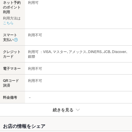
ネット予約
利用可
のポイント
利用
利用方法は
こちら
スマート
利用不可
支払い
クレジット
利用可 ：VISA､マスター､アメックス､DINERS､JCB､Discover､
カード
銀聯
電子マネー
利用不可
QRコード
利用不可
決済
料金備考
－
続きを見る
たばこ
お店の情報をシェア
禁煙・喫煙
全席禁煙