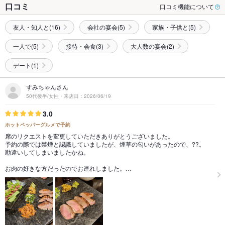
口コミ
口コミ機能について
友人・知人と(16)
会社の宴会(5)
家族・子供と(5)
一人で(5)
接待・会食(3)
大人数の宴会(2)
デート(1)
すみちゃんさん
50代後半/女性・来店日：2026/06/19
3.0
ホットペッパーグルメで予約
席のリクエストを変更していただきありがとうございました。
予約の際では禁煙と認識していましたが、煙草の匂いがあったので、??。
勘違いしてしまいましたかね。
お肉の好きな方だったのでお連れしました。…