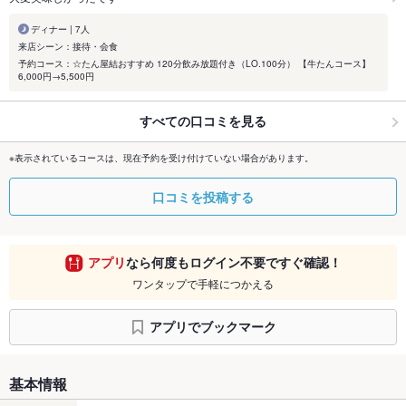
ディナー | 7人
来店シーン：接待・会食
予約コース：☆たん屋結おすすめ 120分飲み放題付き（LO.100分） 【牛たんコース】
6,000円→5,500円
すべての口コミを見る
※表示されているコースは、現在予約を受け付けていない場合があります。
口コミを投稿する
アプリ
なら何度もログイン不要ですぐ確認！
ワンタップで手軽につかえる
アプリでブックマーク
基本情報