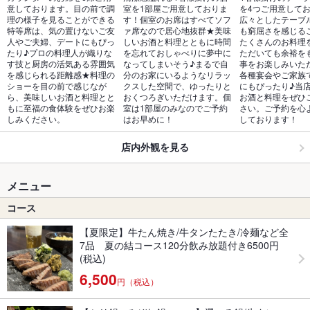
意しております。目の前で調
室を1部屋ご用意しておりま
を4つご用意して
理の様子を見ることができる
す！個室のお席はすべてソフ
広々としたテーブ
特等席は、気の置けないご友
ァ席なので居心地抜群★美味
も窮屈さを感じる
人やご夫婦、デートにもぴっ
しいお酒と料理とともに時間
たくさんのお料理
たり♪プロの料理人が織りな
を忘れておしゃべりに夢中に
ただいても余裕を
す技と厨房の活気ある雰囲気
なってしまいそう♪まるで自
事をお楽しみいた
を感じられる距離感★料理の
分のお家にいるようなリラッ
各種宴会やご家族
ショーを目の前で感じなが
クスした空間で、ゆったりと
にもぴったり♪当
ら、美味しいお酒と料理とと
おくつろぎいただけます。個
お酒と料理をぜひ
もに至福の食体験をぜひお楽
室は1部屋のみなのでご予約
さい。ご予約を心
しみください。
はお早めに！
しております！
店内外観を見る
メニュー
コース
【夏限定】牛たん焼き/牛タンたたき/冷麺など全
7品 夏の結コース120分飲み放題付き6500円
(税込)
6,500
円（税込）