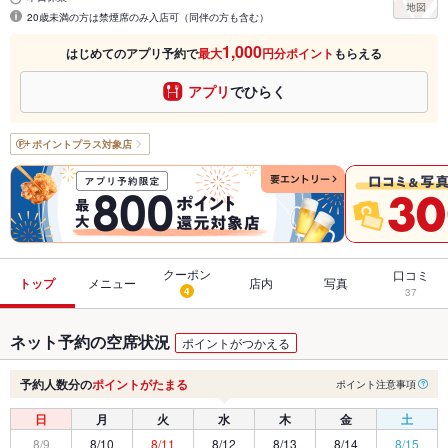
20歳未満の方は禁煙席のみ入店可（同伴の方も含む）
1,000
はじめてのアプリ予約で
最大
円分ポイント
もらえる
アプリ
でひらく
ポイントプラス
対象店
クーポン
口コミ
トップ
メニュー
店内
写真
4
37
ネット予約の空席状況
ポイントがつかえる
予約人数分の
ポイントがたまる
ポイント注意事項
日
月
火
水
木
金
土
8/9
8/10
8/11
8/12
8/13
8/14
8/15