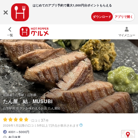
はじめてのアプリ予約で最大
1,000円分ポイントもらえる
ダウンロード
アプリで開く
一覧
マイメニュー
居酒屋 | 山形駅 | 山形県
たん屋 結 MUSUBI
山形駅前 牛タンを味わえるお店 たん屋結
-
37
口コミ
件
2026年1月以降の口コミ5件以上で評点が表示されます
4001～5000円
本日休業