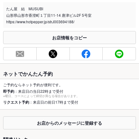
たん屋 結 MUSUBI
喫煙専用室
なし
山形県山形市香澄町１丁目11‐14 唐津ビル2F 5号室
https://www.hotpepper.jp/strJ003694188/
※2020年4月1日～受動喫煙対策に関する法律が施行されています。正しい情報はお店へお問い
合わせください。
お店情報をコピー
お席
総席数
32席(カウンター6席)
最大宴会収
26人(※宴会の際はご一報ください。)
容人数
ネットでかんたん予約
個室
あり
ご予約ならネット予約が便利です。
即予約
：来店日の当日22時まで受付
座敷
なし
※曜日、コースによって締切が異なる場合があります。
リクエスト予約
：来店日の前日17時まで受付
掘りごたつ
なし
カウンター
あり
お店からのメッセージに登録する
ソファー
なし