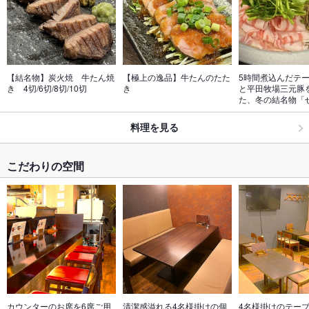
【結名物】炭火焼　牛たん焼
【極上の逸品】牛たんのたた
5時間煮込んだテ
き　4切/6切/8切/10切
き
と平田牧場三元豚
た、冬の結名物「
料理を見る
こだわりの空間
カウンターのお席を6席ご用
清潔感溢れる4名様掛けの個
4名様掛けのテー