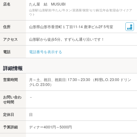
店名
たん屋 結 MUSUBI
山形駅/山形駅前/牛たん/牛タン/居酒屋/個室/セリ鍋/忘年会/歓迎会/テイクア
ウト
住所
山形県山形市香澄町１丁目11‐14 唐津ビル2F 5号室
アクセス
山形駅から徒歩5分。すずらん通り沿いです！
電話
電話番号を表示する
詳細情報
営業時間
月～土、祝日、祝前日: 17:30～23:30 （料理L.O. 23:00 ドリン
クL.O. 23:00）
お問い合わ
－
せ時間
定休日
日
予算詳細
ディナー4001円～5000円