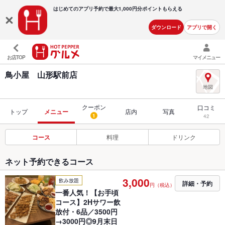
はじめてのアプリ予約で最大
1,000円分ポイントもらえる
ダウンロード
アプリで開く
お店TOP
マイメニュー
鳥小屋 山形駅前店
クーポン
口コミ
トップ
メニュー
店内
写真
1
42
コース
料理
ドリンク
ネット予約できるコース
3,000
飲み放題
詳細・予約
円（税込）
一番人気！【お手頃
コース】2Hサワー飲
放付・6品／3500円
→3000円◎9月末日