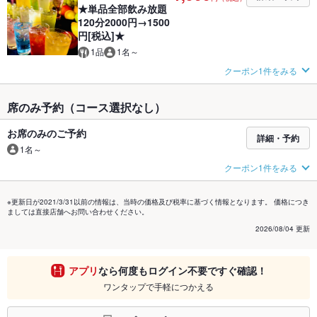
★単品全部飲み放題
120分2000円→1500
円[税込]★
1品
1名～
クーポン1件をみる
席のみ予約（コース選択なし）
お席のみのご予約
詳細・予約
1名～
クーポン1件をみる
※更新日が2021/3/31以前の情報は、当時の価格及び税率に基づく情報となります。 価格につき
ましては直接店舗へお問い合わせください。
2026/08/04 更新
アプリ
なら何度もログイン不要ですぐ確認！
ワンタップで手軽につかえる