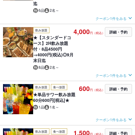
迄
6品
2名～
クーポン1件をみる
4,000
飲み放題
詳細・予約
円（税込）
★【スタンダードコ
ース】2H飲み放題
付・8品4500円
→4000円(税込)◎9月
末日迄
8品
2名～
クーポン1件をみる
600
飲み放題
食べ放題
詳細・予約
円（税込）
★単品サワー飲み放題
60分600円[税込]★
1品
1名～
クーポン1件をみる
1,500
飲み放題
食べ放題
詳細・予約
円（税込）