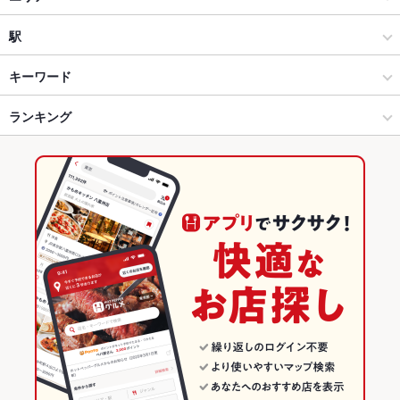
和風
山形駅
駅
山形市 × 居酒屋
山形駅 × 居酒屋
山形駅
キーワード
山形市 × 和風
山形駅 × 和風
ランキング
お茶漬け
エビ料理
フライドポテト
ウインナー
うなぎ
おでん
焼きそば
つくね
鶏皮
チャーハン
鉄板焼きそば
山形駅 × 居酒屋
山形駅 × 和食
山形のグルメランキング
山形駅 × 和風
山形駅 × 焼き鳥・鶏料理
山形の居酒屋ランキング
和食
山形
山形市のグルメランキング
焼き鳥・鶏料理
山形 × 居酒屋
山形市の居酒屋ランキング
山形市 × 和食
山形 × 和風
山形駅のグルメランキング
山形市 × 焼き鳥・鶏料理
山形 × 和食
山形駅の居酒屋ランキング
山形駅 × 和食
山形 × 焼き鳥・鶏料理