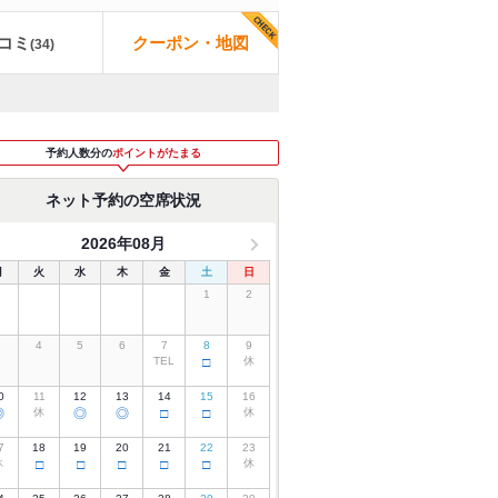
コミ
クーポン・地図
(
34
)
予約人数分の
ポイントがたまる
ネット予約の空席状況
2026年08月
月
火
水
木
金
土
日
1
2
3
4
5
6
7
8
9
TEL
□
休
0
11
12
13
14
15
16
◎
休
◎
◎
□
□
休
7
18
19
20
21
22
23
休
□
□
□
□
□
休