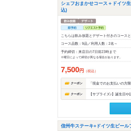
シェフおまかせコース＋ドイツ生
込)
こちらは飲み放題とデザート付きのコースと
コース品数：9品／利用人数：2名～
予約締切：来店日の7日前23時まで
※曜日によって締切が異なる場合があります。
7,500
円
（税込）
「現金でのお支払いの方限
クーポン
【サプライズ♪】誕生日や記
クーポン
信州牛ステーキ+ドイツ生ビールフ