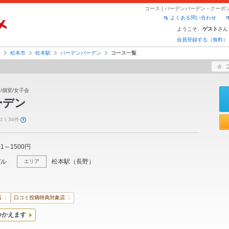
コース | バーデンバーデン - ク
よくある問い合わせ
ようこそ、
さん
ゲスト
会員登録する（無料）
野
松本市
松本駅
バーデンバーデン
コース一覧
/個室/女子会
ーデン
コミ34件
01～1500円
バル
松本駅
（
長野
）
エリア
店
口コミ投稿特典対象店
つかえます