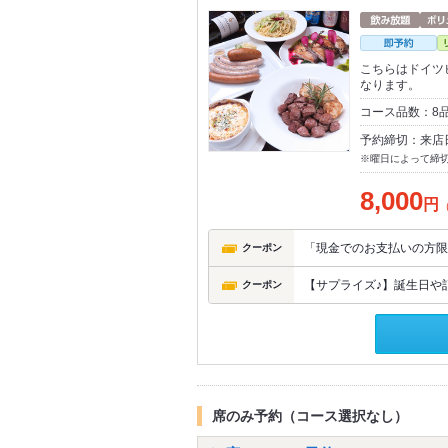
こちらはドイツ
なります。
コース品数：8
予約締切：来店
※曜日によって締
8,000
円
「現金でのお支払いの方限
クーポン
【サプライズ♪】誕生日や記
クーポン
席のみ予約（コース選択なし）