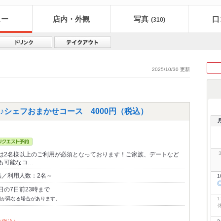
ュー
店内・外観
写真
口
(310)
2025/10/30 更新
シェフおまかせコース 4000円（税込）
は2名様以上のご利用が必須となっております！ご家族、デートなど
も可能なコ…
品／利用人数：2名～
1
日の7日前23時まで
切が異なる場合があります。
1