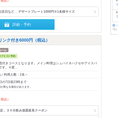
（税込）
2
念日など… デザートプレート1000円※1名様サイズ
3
詳細・予約
◎
：
TEL
ンク付き6000円（税込）
題付きコースとなります。メイン料理はシュバイネハクセやアイスバ
です。※変…
品／利用人数：2名～
日の7日前23時まで
切が異なる場合があります。
（税込）
定」３０分飲み放題延長クーポン