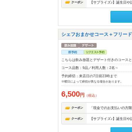
【サプライズ♪】誕生日や記
クーポン
シェフおまかせコース＋フリードリ
こちらは飲み放題とデザート付きのコースと
コース品数：9品／利用人数：2名～
予約締切：来店日の7日前23時まで
※曜日によって締切が異なる場合があります。
6,500
円
（税込）
「現金でのお支払いの方限
クーポン
【サプライズ♪】誕生日や記
クーポン