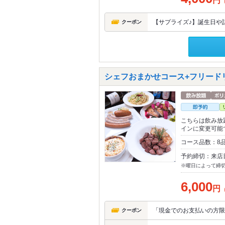
円
【サプライズ♪】誕生日や記
クーポン
シェフおまかせコース+フリードリ
こちらは飲み放
インに変更可能
コース品数：8
予約締切：来店
※曜日によって締
6,000
円
「現金でのお支払いの方限
クーポン