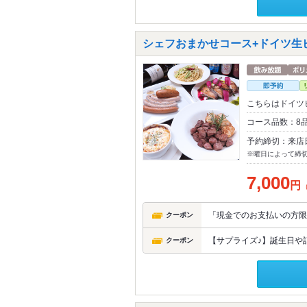
シェフおまかせコース+ドイツ生
こちらはドイツ
コース品数：8
予約締切：来店
※曜日によって締
7,000
円
「現金でのお支払いの方限
クーポン
【サプライズ♪】誕生日や記
クーポン