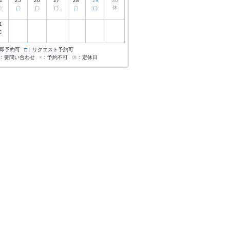
4
25
26
27
28
29
30
□
□
□
□
□
□
休
1
□
即予約可
□
：リクエスト予約可
：要問い合わせ
×
：予約不可
休
：定休日