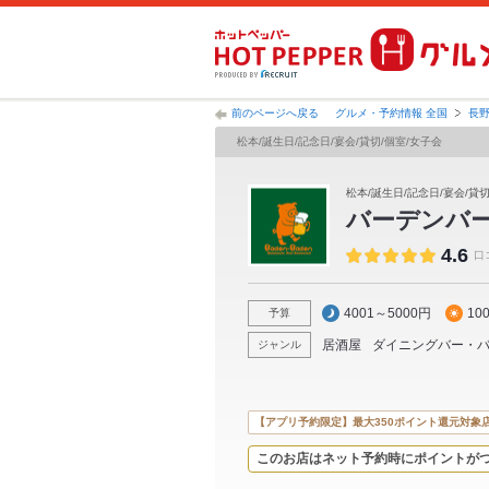
前のページへ戻る
グルメ・予約情報 全国
長
松本/誕生日/記念日/宴会/貸切/個室/女子会
松本/誕生日/記念日/宴会/貸切
バーデンバ
4.6
口
4001～5000円
10
予算
居酒屋
ダイニングバー・
ジャンル
【アプリ予約限定】最大350ポイント還元対象
このお店はネット予約時にポイントが