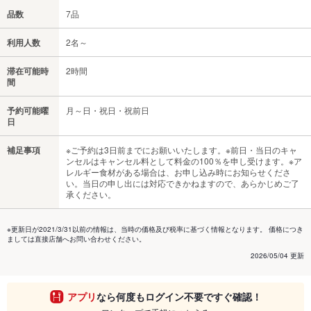
品数
7品
利用人数
2名～
滞在可能時
2時間
間
予約可能曜
月～日・祝日・祝前日
日
補足事項
※ご予約は3日前までにお願いいたします。※前日・当日のキャ
ンセルはキャンセル料として料金の100％を申し受けます。※ア
レルギー食材がある場合は、お申し込み時にお知らせくださ
い。当日の申し出には対応できかねますので、あらかじめご了
承ください。
※更新日が2021/3/31以前の情報は、当時の価格及び税率に基づく情報となります。 価格につき
ましては直接店舗へお問い合わせください。
2026/05/04 更新
アプリ
なら何度もログイン不要ですぐ確認！