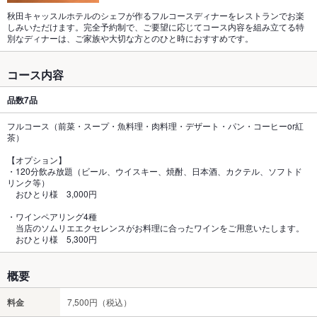
秋田キャッスルホテルのシェフが作るフルコースディナーをレストランでお楽
しみいただけます。完全予約制で、ご要望に応じてコース内容を組み立てる特
別なディナーは、ご家族や大切な方とのひと時におすすめです。
コース内容
品数
7品
フルコース（前菜・スープ・魚料理・肉料理・デザート・パン・コーヒーor紅
茶）
【オプション】
・120分飲み放題（ビール、ウイスキー、焼酎、日本酒、カクテル、ソフトド
リンク等）
おひとり様 3,000円
・ワインペアリング4種
当店のソムリエエクセレンスがお料理に合ったワインをご用意いたします。
おひとり様 5,300円
概要
料金
7,500円（税込）