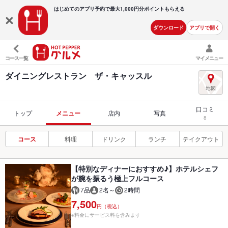
はじめてのアプリ予約で最大
1,000円分ポイントもらえる
ダウンロード
アプリで開く
コース一覧
マイメニュー
ダイニングレストラン ザ・キャッスル
口コミ
トップ
メニュー
店内
写真
8
コース
料理
ドリンク
ランチ
テイクアウト
【特別なディナーにおすすめ♪】ホテルシェフ
が腕を振るう極上フルコース
7品
2名～
2時間
7,500
円（税込）
※料金にサービス料を含みます