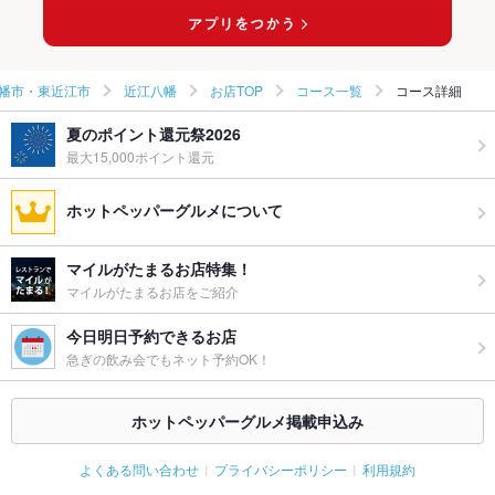
近江八幡のイタリアンランキング
幡市・東近江市
近江八幡
お店TOP
コース一覧
コース詳細
夏のポイント還元祭2026
最大15,000ポイント還元
ホットペッパーグルメについて
マイルがたまるお店特集！
マイルがたまるお店をご紹介
今日明日予約できるお店
急ぎの飲み会でもネット予約OK！
ホットペッパーグルメ掲載申込み
よくある問い合わせ
プライバシーポリシー
利用規約