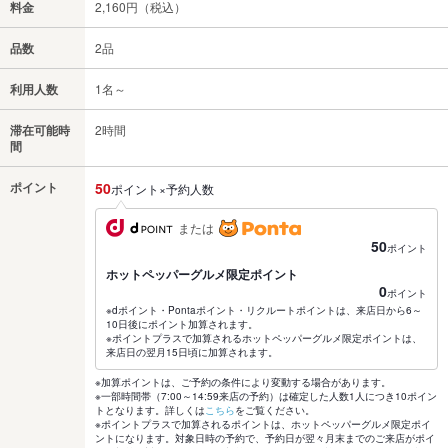
料金
2,160円（税込）
品数
2品
利用人数
1名～
滞在可能時
2時間
間
ポイント
50
ポイント×予約人数
または
50
ポイント
ホットペッパーグルメ限定ポイント
0
ポイント
※dポイント・Pontaポイント・リクルートポイントは、来店日から6～
10日後にポイント加算されます。
※ポイントプラスで加算されるホットペッパーグルメ限定ポイントは、
来店日の翌月15日頃に加算されます。
※加算ポイントは、ご予約の条件により変動する場合があります。
※一部時間帯（7:00～14:59来店の予約）は確定した人数1人につき10ポイン
トとなります。詳しくは
こちら
をご覧ください。
※ポイントプラスで加算されるポイントは、ホットペッパーグルメ限定ポイ
ントになります。対象日時の予約で、予約日が翌々月末までのご来店がポイ