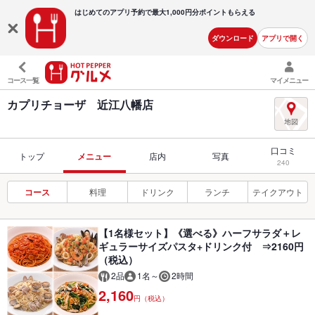
はじめてのアプリ予約で最大
1,000円分ポイントもらえる
ダウンロード
アプリで開く
コース一覧
マイメニュー
カプリチョーザ 近江八幡店
口コミ
トップ
メニュー
店内
写真
240
コース
料理
ドリンク
ランチ
テイクアウト
【1名様セット】《選べる》ハーフサラダ＋レ
ギュラーサイズパスタ+ドリンク付 ⇒2160円
（税込）
2品
1名～
2時間
2,160
円（税込）