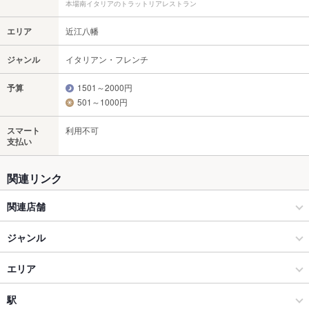
本場南イタリアのトラットリアレストラン
エリア
近江八幡
ジャンル
イタリアン・フレンチ
予算
1501～2000円
501～1000円
スマート
利用不可
支払い
関連リンク
関連店舗
カプリチョーザ
ジャンル
イタリアン・フレンチ
エリア
イタリアン
近江八幡
駅