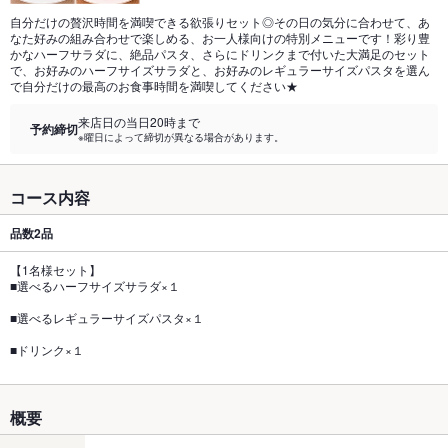
自分だけの贅沢時間を満喫できる欲張りセット◎その日の気分に合わせて、あ
なた好みの組み合わせで楽しめる、お一人様向けの特別メニューです！彩り豊
かなハーフサラダに、絶品パスタ、さらにドリンクまで付いた大満足のセット
で、お好みのハーフサイズサラダと、お好みのレギュラーサイズパスタを選ん
で自分だけの最高のお食事時間を満喫してください★
来店日の当日20時まで
予約締切
※曜日によって締切が異なる場合があります。
コース内容
品数
2品
【1名様セット】
■選べるハーフサイズサラダ×１
■選べるレギュラーサイズパスタ×１
■ドリンク×１
概要