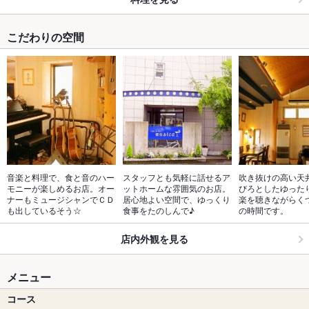
こだわりの空間
音楽と料理で、食と音のハー
スタッフとも気軽に話せるア
吹き抜けの高い天
モニーが楽しめるお店。オー
ットホームな雰囲気のお店。
びろとしたゆった
ナーもミュージシャンでＣＤ
居心地よい空間で、ゆっくり
楽を聴きながらく
も出しているそう☆
食事をたのしんで♪
の時間です。
店内外観を見る
メニュー
コース