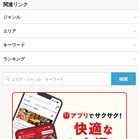
関連リンク
カウンター
なし
ジャンル
ソファー
なし
イタリアン・フレンチ
エリア
テラス席
なし
イタリアン
和歌山市北部
キーワード
貸切
貸切不可
設備
和歌山市 × イタリアン・フレンチ
和歌山市北部 × イタリアン・フレンチ
ランキング
からあげ
エビ料理
フライドポテト
ソーセージ
シーフード
リゾット
Wi-Fi
グラタン
パスタ
あり
カルボナーラ
ペペロンチーノ
ボロネーゼ
和歌山市 × イタリアン
和歌山市北部 × イタリアン
和歌山のグルメランキング
検索
ペスカトーレ
生ハム
イカスミパスタ
バリアフリ
なし
和歌山
和歌山のイタリアン・フレンチランキング
ー
駐車場
あり
和歌山 × イタリアン・フレンチ
和歌山のイタリアンランキング
カラオケ設
あり
和歌山 × イタリアン
和歌山市のグルメランキング
備
和歌山市のイタリアン・フレンチランキング
バンド演奏
可