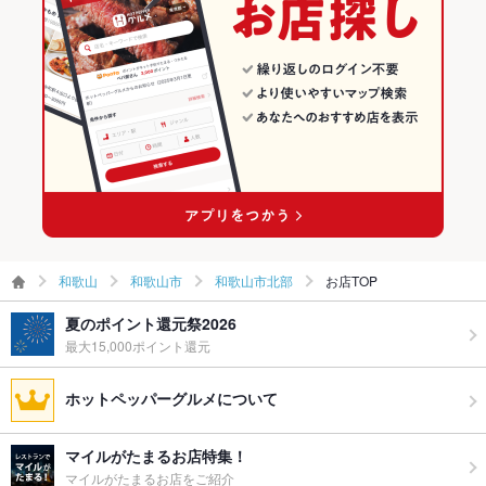
和歌山市のイタリアンランキング
その他設備
－
その他
和歌山市北部のグルメランキング
飲み放題
あり
食べ放題
あり
お酒
カクテル充実、ワイン充実
お子様連れ
お子様連れ歓迎
ウェディン
ご相談に応じます
和歌山
和歌山市
和歌山市北部
お店TOP
グパーティ
ー二次会
夏のポイント還元祭2026
最大15,000ポイント還元
備考
－
ホットペッパーグルメについて
マイルがたまるお店特集！
マイルがたまるお店をご紹介