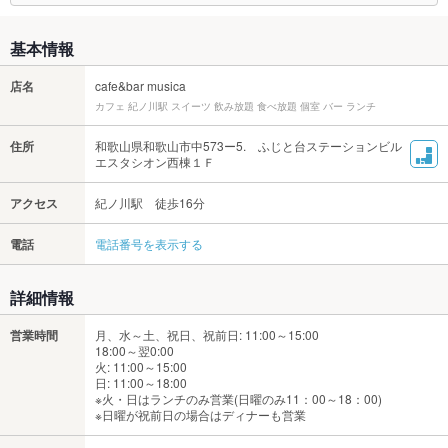
基本情報
店名
cafe&bar musica
カフェ 紀ノ川駅 スイーツ 飲み放題 食べ放題 個室 バー ランチ
住所
和歌山県和歌山市中573ー5. ふじと台ステーションビル
エスタシオン西棟１Ｆ
アクセス
紀ノ川駅 徒歩16分
電話
電話番号を表示する
詳細情報
営業時間
月、水～土、祝日、祝前日: 11:00～15:00
18:00～翌0:00
火: 11:00～15:00
日: 11:00～18:00
※火・日はランチのみ営業(日曜のみ11：00～18：00)
※日曜が祝前日の場合はディナーも営業