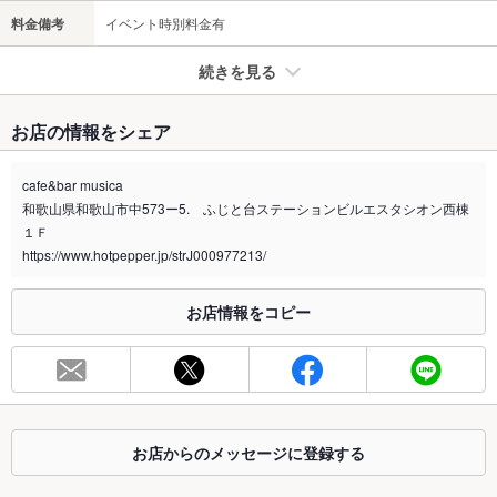
料金備考
イベント時別料金有
続きを見る
たばこ
お店の情報をシェア
禁煙・喫煙
分煙
cafe&bar musica
※2020年4月1日～受動喫煙対策に関する法律が施行されています。正しい情報はお店へお問い
和歌山県和歌山市中573ー5. ふじと台ステーションビルエスタシオン西棟
合わせください。
１Ｆ
お席
https://www.hotpepper.jp/strJ000977213/
総席数
45席
お店情報をコピー
最大宴会収
70人
容人数
個室
なし
座敷
なし
お店からのメッセージに登録する
掘りごたつ
なし