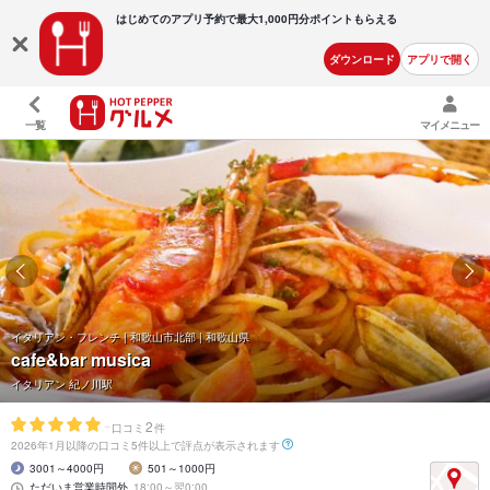
はじめてのアプリ予約で最大
1,000円分ポイントもらえる
ダウンロード
アプリで開く
一覧
マイメニュー
イタリアン・フレンチ | 和歌山市北部 | 和歌山県
cafe&bar musica
イタリアン 紀ノ川駅
-
2
口コミ
件
2026年1月以降の口コミ5件以上で評点が表示されます
3001～4000円
501～1000円
ただいま営業時間外
18:00～翌0:00