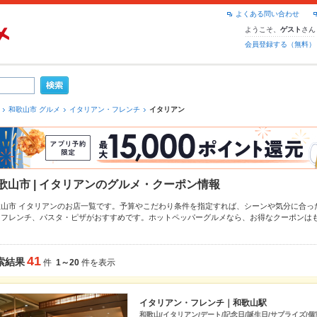
よくある問い合わせ
ようこそ、
さん
ゲスト
会員登録する（無料）
和歌山市 グルメ
イタリアン・フレンチ
イタリアン
歌山市 | イタリアンのグルメ・クーポン情報
歌山市 イタリアンのお店一覧です。予算やこだわり条件を指定すれば、シーンや気分に合っ
、
フレンチ
、
パスタ・ピザ
がおすすめです。ホットペッパーグルメなら、お得なクーポンは
め料理など、お店の最新情報をご紹介しているので安心！24時間使える簡単便利なネット予
も、会社の宴会にも、デートやパーティーにもお得に便利にホットペッパーグルメをご利用
41
索結果
件
1～20
件を表示
イタリアン・フレンチ｜和歌山駅
和歌山/イタリアン/デート/記念日/誕生日/サプライズ/個