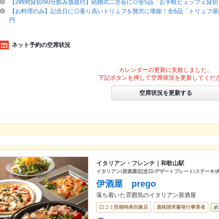
【2時間貸切/90分飲み放題付】結婚式二次会に◎全5品「お手軽ビュッフェ貸切コ
【お料理のみ】記念日に◎香り高いトリュフを贅沢に堪能！全6品「トリュフ堪能コ
円
ネット予約の空席状況
カレンダーの更新に失敗しました。
下記ボタンを押して空席状況を更新してくだ
空席状況を更新する
イタリアン・フレンチ｜和歌山駅
イタリアン/居酒屋/記念日/デザートプレート/ステーキ/肉
伊酒屋 prego
落ち着いた雰囲気のイタリアン居酒屋
口コミ投稿特典対象店
適格請求書発行事業者
ポ