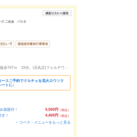
ーズ 二次会 パスタ
支払い可
適格請求書発行事業者
和歌山市駅からバス(本町２丁目)５分程、徒歩747ｍ 15分。(元丸正)フォルテワジマビル最上階
コースご予約でドルチェを花火ロウソク
レートに♪
飲み放題付！
5,500円
（税込）
付き！
4,400円
（税込）
コース・メニューをもっと見る