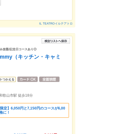
IL TEATROイルテアトロ
み放題/記念日コースあり◎
cammy（キッチン・キャミ
トつかえる
 和歌山市駅 徒歩18分
】6,050円と7,150円のコースが6,00
価格に！