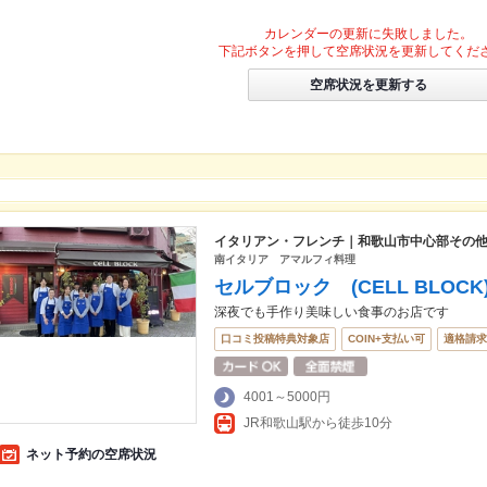
カレンダーの更新に失敗しました。
下記ボタンを押して空席状況を更新してくだ
空席状況を更新する
イタリアン・フレンチ｜和歌山市中心部その
南イタリア アマルフィ料理
セルブロック (CELL BLOCK
深夜でも手作り美味しい食事のお店です
口コミ投稿特典対象店
COIN+支払い可
適格請求
4001～5000円
JR和歌山駅から徒歩10分
ネット予約の空席状況