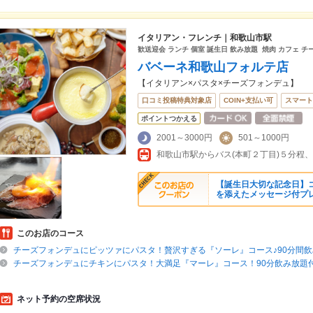
イタリアン・フレンチ｜和歌山市駅
歓送迎会 ランチ 個室 誕生日 飲み放題 焼肉 カフェ チ
バベーネ和歌山フォルテ店
【イタリアン×パスタ×チーズフォンデュ】
口コミ投稿特典対象店
COIN+支払い可
スマート
ポイントつかえる
2001～3000円
501～1000円
【誕生日大切な記念日】
を添えたメッセージ付プ
このお店のコース
チーズフォンデュにピッツァにパスタ！贅沢すぎる『ソーレ』コース♪90分間
チーズフォンデュにチキンにパスタ！大満足『マーレ』コース！90分飲み放題
ネット予約の空席状況