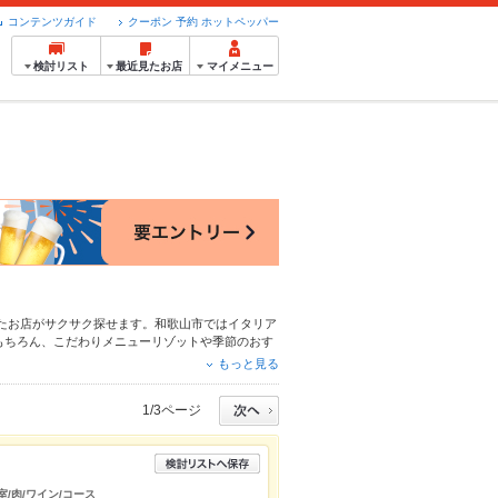
コンテンツガイド
クーポン 予約 ホットペッパー
検討リスト
最近見たお店
マイメニュー
たお店がサクサク探せます。和歌山市ではイタリア
もちろん、こだわりメニュー
リゾット
や季節のおす
約が使えるお店も拡大中です。友達どうしの飲み会
もっと見る
ください。
1/3ページ
室/肉/ワイン/コース