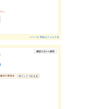
さい。
バベーネ 和歌山フォルテ店
他
)
書発行事業者
ポイントつかえる