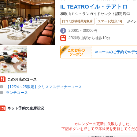
IL TEATROイル・テアトロ
和歌山ミシュランガイドセレクト認定店◎
口コミ投稿特典対象店
スマート支払い可
ポイン
20001～30000円
JR和歌山駅から徒歩10分
≪コースのご予約で≫デ
このお店のコース
【12/24～25限定】クリスマスディナーコース
ランチコース
ネット予約の空席状況
カレンダーの更新に失敗しました。
下記ボタンを押して空席状況を更新してくだ