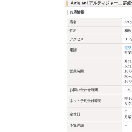
Artigiani アルティジャーニ 詳
お店情報
店名
Artig
住所
和歌
アクセス
ＪＲ
電話
電話
営業
月: 
火: 
営業時間
18:
水～土
18:
お問い合わせ時間
この
即予
ネット予約受付時間
リク
日
定休日
月曜
予算詳細
－