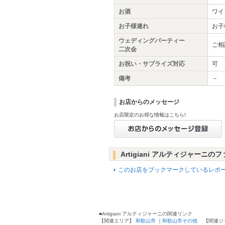
お酒
ワイ
お子様連れ
お子
ウェディングパーティー
ご相
二次会
お祝い・サプライズ対応
可
備考
－
お店からのメッセージ
お店限定のお得な情報はこちら!
Artigiani アルティジャーニの
このお店をブックマークしているレポー
■Artigiani アルティジャーニの関連リンク
【関連エリア】
和歌山市
｜
和歌山市その他
【関連ジ