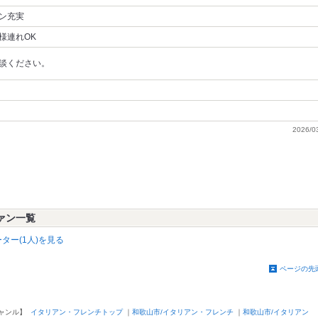
ン充実
様連れOK
談ください。
2026/0
ファン一覧
ター(1人)を見る
ページの先
ャンル】
イタリアン・フレンチトップ
｜
和歌山市/イタリアン・フレンチ
｜
和歌山市/イタリアン