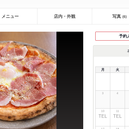
メニュー
店内・外観
写真
(6)
予約
月
火
3
4
10
11
TEL
TEL
17
18