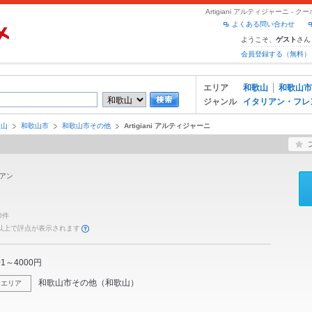
Artigiani アルティジャーニ 
よくある問い合わせ
ようこそ、
さん
ゲスト
会員登録する（無料）
エリア
和歌山
和歌山市
ジャンル
イタリアン・フレ
歌山
和歌山市
和歌山市その他
Artigiani アルティジャーニ
アン
0件
件以上で評点が表示されます
01～4000円
和歌山市その他
（
和歌山
）
エリア