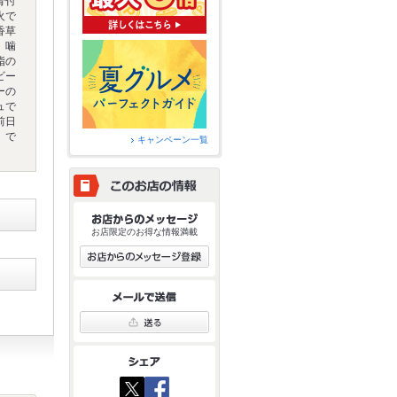
骨付
火で
香草
、噛
脂の
ビー
ーの
ュで
前日
】で
キャンペーン一覧
お店限定のお得な情報満載