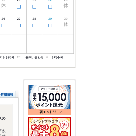
休
休
□
□
□
26
27
28
29
30
休
□
□
□
□
スト予約可
TEL
：要問い合わせ
×
：予約不可
スの
「糸