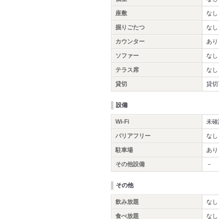
座敷
なし
掘りごたつ
なし
カウンター
あり
ソファー
なし
テラス席
なし
貸切
貸切
設備
Wi-Fi
未確
バリアフリー
なし
駐車場
あり
その他設備
－
その他
飲み放題
なし
食べ放題
なし