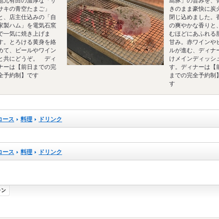
地元有田の濃厚な「サ
島豚」の旨みを、
サキの青空たまご」
きのまま豪快に炭
と、店主仕込みの「自
閉じ込めました。
家製ハム」を電気石窯
の爽やかな香りと
で一気に焼き上げま
むほどにあふれる
す。とろける黄身を絡
甘み。赤ワインや
めて、ビールやワイン
ルが進む、ディナ
と共にどうぞ。 ディ
けメインディッシ
ナーは【前日までの完
す。ディナーは【
全予約制】です
までの完全予約制
す
コース
料理
ドリンク
コース
料理
ドリンク