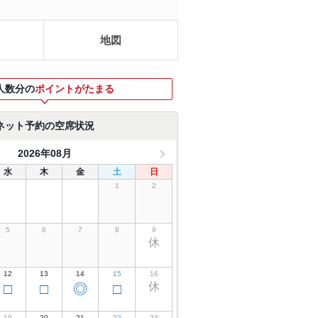
地図
人数分の
ポイントがたまる
ネット予約の空席状況
2026年08月
水
木
金
土
日
1
2
5
6
7
8
9
休
12
13
14
15
16
休
□
□
◎
□
19
20
21
22
23