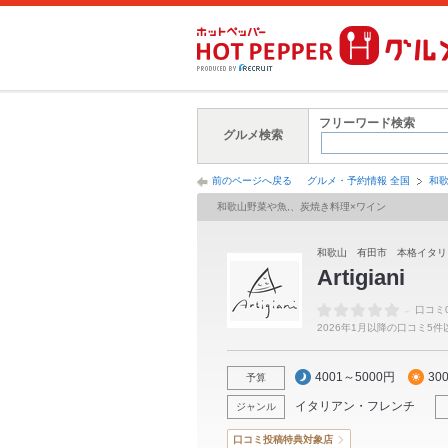
フリーワード検索
グルメ検索
前のページへ戻る
グルメ・予約情報 全国
和
和歌山野菜や魚,、炭焼き料理×ワイン
和歌山 有田市 本格イタリ
Artigiani
-
口コミ
2026年1月以降の口コミ5
4001～5000円
30
予算
イタリアン・フレンチ
ジャンル
口コミ投稿特典対象店