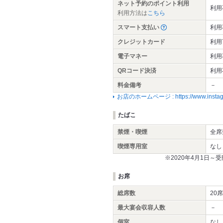
ネット予約のポイント利用
利用
利用方法は
こちら
スマート支払い
利用
クレジットカード
利用
電子マネー
利用
QRコード決済
利用
料金備考
－
お店のホームページ : https://www.instagram
たばこ
禁煙・喫煙
全席
喫煙専用室
なし
※2020年4月1日
お席
総席数
20席
最大宴会収容人数
－
個室
なし