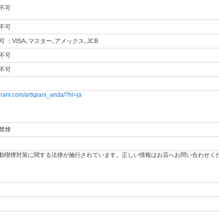
不可
不可
可 ：VISA､マスター､アメックス､JCB
不可
不可
.com/artigiani_arida/?hl=ja
禁煙
～受動喫煙対策に関する法律が施行されています。正しい情報はお店へお問い合わせく