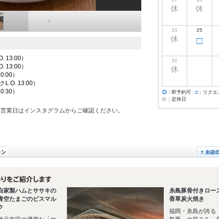
休
休
24
25
休
□
. 13:00）
31
. 13:00）
休
20:00）
クL.O. 13:00）
20:30）
◎
：即予約可
□
：リクエ
休
：定休日
。営業日はインスタグラムからご確認ください。
自家製ハムとササキの
糸島豚骨付きロー
青空たまごのビスマル
香草炭火焼き
ク
福岡・糸島が誇る