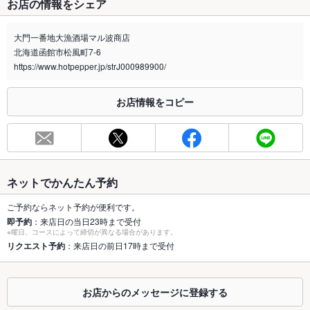
お店の情報をシェア
禁煙・喫煙
分煙（仕切りあり）
一部喫煙可能なお席のご用意がございます。
大門一番地大漁酒場マル波商店
北海道函館市松風町7-6
喫煙専用室
なし
https://www.hotpepper.jp/strJ000989900/
※2020年4月1日～受動喫煙対策に関する法律が施行されています。正しい情報はお店へお問い
合わせください。
お店情報をコピー
お席
総席数
70席
最大宴会収
70人
容人数
ネットでかんたん予約
個室
なし
ご予約ならネット予約が便利です。
即予約
：来店日の当日23時まで受付
※曜日、コースによって締切が異なる場合があります。
座敷
なし
リクエスト予約
：来店日の前日17時まで受付
掘りごたつ
なし
カウンター
あり
お店からのメッセージに登録する