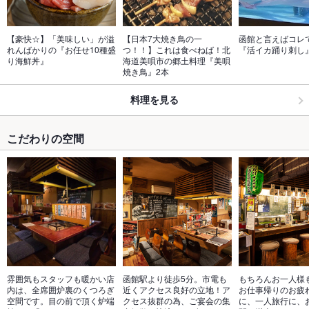
【豪快☆】「美味しい」が溢
【日本7大焼き鳥の一
函館と言えばコレ
れんばかりの『お任せ10種盛
つ！！】これは食べねば！北
『活イカ踊り刺し
り海鮮丼』
海道美唄市の郷土料理『美唄
焼き鳥』2本
料理を見る
こだわりの空間
雰囲気もスタッフも暖かい店
函館駅より徒歩5分。市電も
もちろんお一人様
内は、全席囲炉裏のくつろぎ
近くアクセス良好の立地！ア
お仕事帰りのお疲
空間です。目の前で頂く炉端
クセス抜群の為、ご宴会の集
に、一人旅行に、