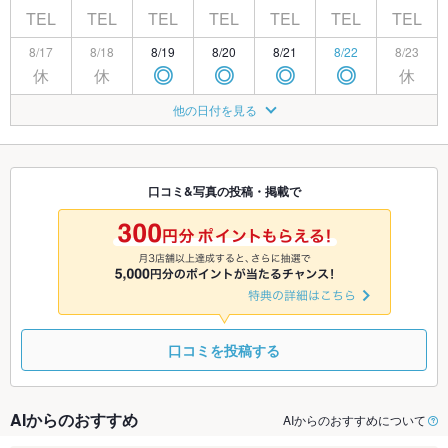
TEL
TEL
TEL
TEL
TEL
TEL
TEL
8/17
8/18
8/19
8/20
8/21
8/22
8/23
休
休
休
◎
◎
◎
◎
8/24
8/25
8/26
8/27
8/28
8/29
8/30
他の日付を見る
◎
◎
◎
◎
◎
◎
◎
8/31
9/1
9/2
9/3
9/4
9/5
9/6
◎
◎
◎
◎
◎
◎
◎
口コミ&写真の投稿・掲載で
9/7
9/8
9/9
9/10
9/11
9/12
9/13
休
◎
◎
◎
◎
◎
◎
口コミを投稿する
AIからのおすすめ
AIからのおすすめについて