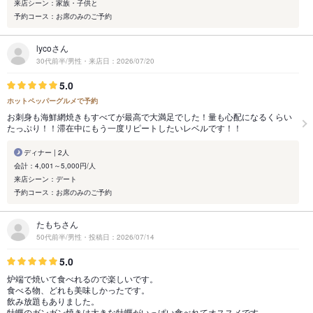
来店シーン：家族・子供と
予約コース：お席のみのご予約
lycoさん
30代前半/男性・来店日：2026/07/20
5.0
ホットペッパーグルメで予約
お刺身も海鮮網焼きもすべてが最高で大満足でした！量も心配になるくらい
たっぷり！！滞在中にもう一度リピートしたいレベルです！！
ディナー | 2人
会計：4,001～5,000円/人
来店シーン：デート
予約コース：お席のみのご予約
たもちさん
50代前半/男性・投稿日：2026/07/14
5.0
炉端で焼いて食べれるので楽しいです。
食べる物、どれも美味しかったです。
飲み放題もありました。
牡蠣のガンガン焼きは大きな牡蠣がいっぱい食べれてオススメです。