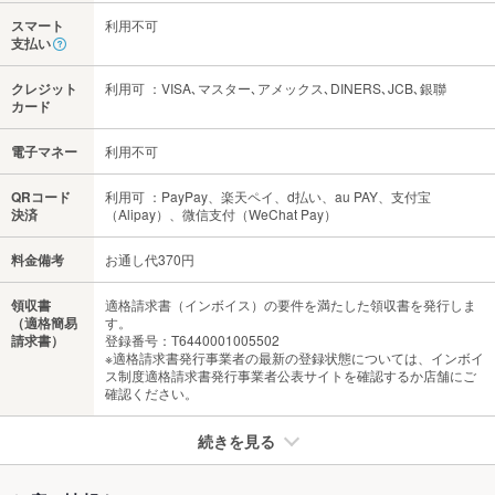
スマート
利用不可
支払い
クレジット
利用可 ：VISA､マスター､アメックス､DINERS､JCB､銀聯
カード
電子マネー
利用不可
QRコード
利用可 ：PayPay、楽天ペイ、d払い、au PAY、支付宝
決済
（Alipay）、微信支付（WeChat Pay）
料金備考
お通し代370円
領収書
適格請求書（インボイス）の要件を満たした領収書を発行しま
（適格簡易
す。
請求書）
登録番号：T6440001005502
※適格請求書発行事業者の最新の登録状態については、インボイ
ス制度適格請求書発行事業者公表サイトを確認するか店舗にご
確認ください。
続きを見る
たばこ