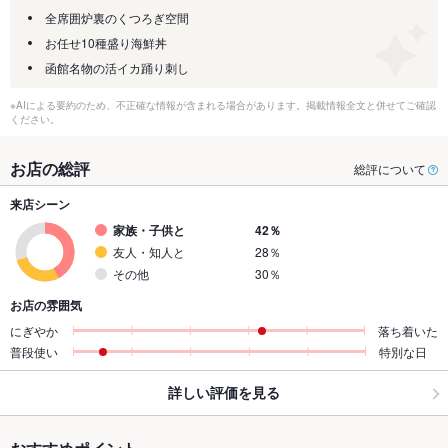
全席囲炉裏のくつろぎ空間
お任せ10種盛り海鮮丼
函館名物の活イカ踊り刺し
※AIによる要約のため、不正確な情報が含まれる場合があります。掲載情報全文と併せてご確認
ください。
お店の総評
総評について
来店シーン
家族・子供と
42％
友人・知人と
28％
その他
30％
お店の雰囲気
にぎやか
落ち着いた
普段使い
特別な日
詳しい評価を見る