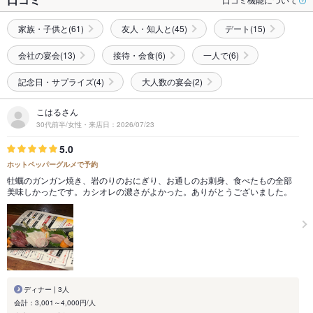
家族・子供と(61)
友人・知人と(45)
デート(15)
会社の宴会(13)
接待・会食(6)
一人で(6)
記念日・サプライズ(4)
大人数の宴会(2)
こはるさん
30代前半/女性・来店日：2026/07/23
5.0
ホットペッパーグルメで予約
牡蠣のガンガン焼き、岩のりのおにぎり、お通しのお刺身、食べたもの全部
美味しかったです。カシオレの濃さがよかった。ありがとうございました。
ディナー | 3人
会計：3,001～4,000円/人