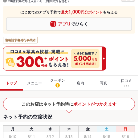
20歳未満の方は入店不可（同伴の方も含む）
1,000
はじめてのアプリ予約で
最大
円分ポイント
もらえる
アプリ
でひらく
適格請求書発行事業者
クーポン
口コミ
トップ
メニュー
店内
写真
3
167
このお店はネット予約時に
ポイントがつかえます
ネット予約の空席状況
月
火
水
木
金
土
日
8/10
8/11
8/12
8/13
8/14
8/15
8/16