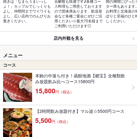
焼きは「なまらうまいっし
合解散も快適です♪各種コー
間の満喫にぴった
ょ！」カップルでじっくりも
ス料理もご用意しております
ター席もあります
よし、仲間同士でワイワイも
ので団体席あります、歓送迎
お料理と北海道の
よし、広い店内でのんびりお
会など各種ご宴会にぜひご活
ぽりと至福のひと
寛ぎください。
用ください☆最大70名様まで
しください。
ご利用いただけます◎
店内外観を見る
メニュー
コース
本鮪の中落ち付き！函館地酒【郷宝】全種類飲
み放題飲み比べコース15800円
15,800
円（税込）
【2時間飲み放題付き】マル波☆5500円コース
5,500
円（税込）