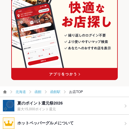
函館の居酒屋ランキング
お子様連れ
お子様連れOK
函館の海鮮ランキング
ウェディン
－
グパーティ
ー二次会
函館駅のグルメランキング
備考
－
函館駅の居酒屋ランキング
函館駅の海鮮ランキング
北海道
函館
函館駅
お店TOP
夏のポイント還元祭2026
最大15,000ポイント還元
ホットペッパーグルメについて