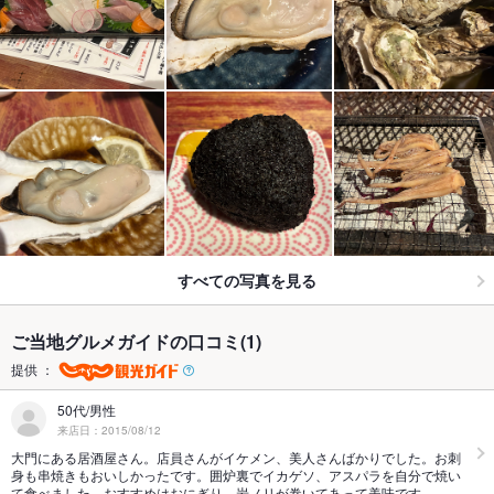
すべての写真を見る
ご当地グルメガイドの口コミ(1)
提供 ：
50代/男性
来店日：2015/08/12
大門にある居酒屋さん。店員さんがイケメン、美人さんばかりでした。お刺
身も串焼きもおいしかったです。囲炉裏でイカゲソ、アスパラを自分で焼い
て食べました。おすすめはおにぎり。岩ノリが巻いてあって美味です…