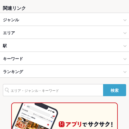
ソファー
なし
関連リンク
テラス席
なし
ジャンル
貸切
貸切不可 ：貸切可能40名迄
居酒屋
エリア
設備
海鮮
函館駅
駅
Wi-Fi
あり
函館 × 居酒屋
函館駅 × 居酒屋
函館駅前駅
キーワード
バリアフリ
なし
ー
函館 × 海鮮
函館駅 × 海鮮
ランキング
卵焼き
からあげ
お茶漬け
塩辛
炉ばた焼き・炙り焼き
エビ料理
駐車場
なし ：近くに終日500円パーキングあり。お問い合わせくださ
い
カキ料理・オイスター
カニ料理
刺身
フライドポテト
ソーセージ
函館駅前駅 × 居酒屋
北海道
北海道のグルメランキング
検索
海鮮丼
石狩鍋
アヒージョ
生ハム
ジェラート
その他設備
－
函館駅前駅 × 海鮮
北海道 × 居酒屋
北海道の居酒屋ランキング
その他
北海道 × 海鮮
北海道の海鮮ランキング
飲み放題
あり
函館のグルメランキング
食べ放題
なし