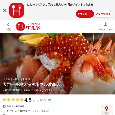
はじめてのアプリ予約で最大
1,000円分ポイントもらえる
ダウンロード
アプリで開く
一覧
マイメニュー
居酒屋 | 函館駅 | 北海道
大門一番地大漁酒場マル波商店
函館の味覚満載！旬素材の炉端焼きを楽しむ
4.5
167
口コミ
件
3001～4000円
ただいま営業時間外
17:00～翌2:00