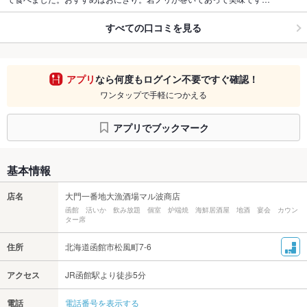
すべての口コミを見る
アプリ
なら何度もログイン不要ですぐ確認！
ワンタップで手軽につかえる
アプリでブックマーク
基本情報
店名
大門一番地大漁酒場マル波商店
函館 活いか 飲み放題 個室 炉端焼 海鮮居酒屋 地酒 宴会 カウン
ター席
住所
北海道函館市松風町7-6
アクセス
JR函館駅より徒歩5分
電話
電話番号を表示する