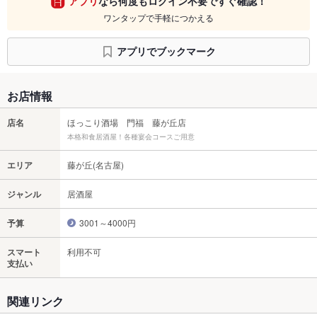
アプリ
なら何度もログイン不要ですぐ確認！
ワンタップで手軽につかえる
アプリでブックマーク
お店情報
店名
ほっこり酒場 門福 藤が丘店
本格和食居酒屋！各種宴会コースご用意
エリア
藤が丘(名古屋)
ジャンル
居酒屋
予算
3001～4000円
スマート
利用不可
支払い
関連リンク