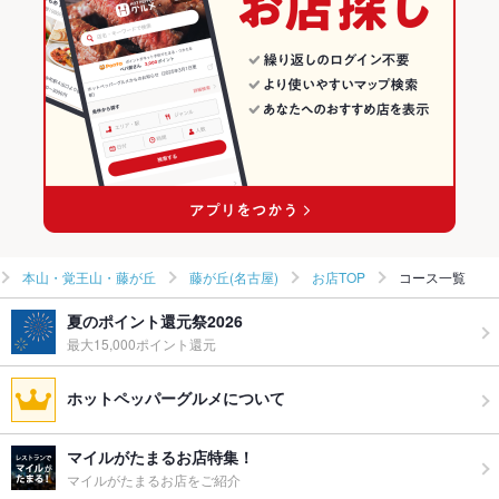
本山・覚王山・藤が丘 × 和食
愛知 × 和風
藤が丘(名古屋)のグルメランキング
本山・覚王山・藤が丘 × 和食全般
愛知 × 和食
藤が丘(名古屋)の居酒屋ランキング
藤が丘駅 × 和食
愛知 × 和食全般
藤が丘駅 × 和食全般
本山・覚王山・藤が丘
藤が丘(名古屋)
お店TOP
コース一覧
夏のポイント還元祭2026
最大15,000ポイント還元
ホットペッパーグルメについて
マイルがたまるお店特集！
マイルがたまるお店をご紹介