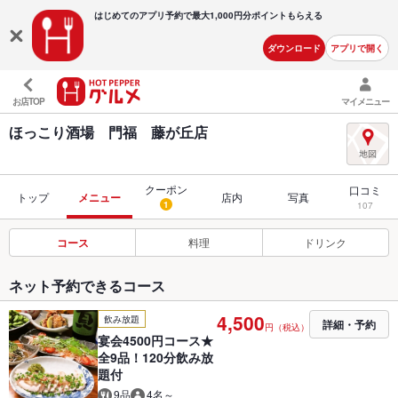
はじめてのアプリ予約で最大
1,000円分ポイントもらえる
ダウンロード
アプリで開く
お店TOP
マイメニュー
ほっこり酒場 門福 藤が丘店
クーポン
口コミ
トップ
メニュー
店内
写真
1
107
コース
料理
ドリンク
ネット予約できるコース
4,500
飲み放題
詳細・予約
円（税込）
宴会4500円コース★
全9品！120分飲み放
題付
9品
4名～