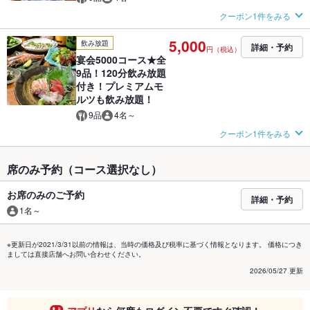
クーポン1件をみる
5,000
飲み放題
詳細・予約
円（税込）
宴会5000コース★全
9品！120分飲み放題
付き！プレミアムモ
ルツも飲み放題！
9品
4名～
クーポン1件をみる
席のみ予約（コース選択なし）
お席のみのご予約
詳細・予約
1名～
※更新日が2021/3/31以前の情報は、当時の価格及び税率に基づく情報となります。 価格につき
ましては直接店舗へお問い合わせください。
2026/05/27 更新