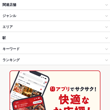
関連店舗
門福 中村公園店
ジャンル
居酒屋
エリア
和風
藤が丘(名古屋)
駅
本山・覚王山・藤が丘 × 居酒屋
藤が丘(名古屋) × 居酒屋
はなみずき通駅
キーワード
本山・覚王山・藤が丘 × 和風
藤が丘(名古屋) × 和風
藤が丘駅
ランキング
手羽先
からあげ
お茶漬け
串かつ
馬刺し
エビ料理
カキ料理・オイスター
カニ料理
フライドポテト
ソーセージ
牛すじ
藤が丘駅 × 居酒屋
藤が丘(名古屋) × 和食
本郷駅
愛知のグルメランキング
焼きそば
つくね
鶏皮
もつ鍋
ステーキ
ピザ
餃子
チャーハン
藤が丘駅 × 和風
藤が丘(名古屋) × 和食全般
愛知の居酒屋ランキング
デザート
和食
愛知
本山・覚王山・藤が丘のグルメランキング
和食全般
愛知 × 居酒屋
本山・覚王山・藤が丘の居酒屋ランキング