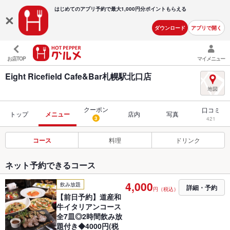
はじめてのアプリ予約で最大
1,000円分ポイントもらえる
ダウンロード
アプリで開く
お店TOP
マイメニュー
Eight Ricefield Cafe&Bar札幌駅北口店
クーポン
口コミ
トップ
メニュー
店内
写真
3
421
コース
料理
ドリンク
ネット予約できるコース
4,000
飲み放題
詳細・予約
円（税込）
【前日予約】道産和
牛イタリアンコース
全7皿◎2時間飲み放
題付き◆4000円(税