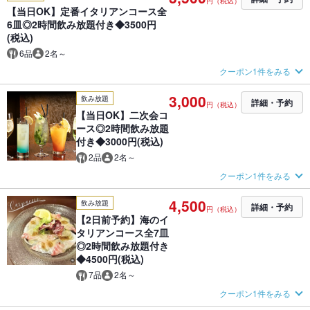
円（税込）
【当日OK】定番イタリアンコース全
6皿◎2時間飲み放題付き◆3500円
(税込)
6品
2名～
クーポン1件をみる
3,000
飲み放題
詳細・予約
円（税込）
【当日OK】二次会コ
ース◎2時間飲み放題
付き◆3000円(税込)
2品
2名～
クーポン1件をみる
4,500
飲み放題
詳細・予約
円（税込）
【2日前予約】海のイ
タリアンコース全7皿
◎2時間飲み放題付き
◆4500円(税込)
7品
2名～
クーポン1件をみる