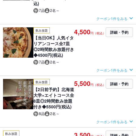
込)
7品
2名～
クーポン1件をみる
4,500
飲み放題
詳細・予約
円（税込）
【当日OK】人気イタ
リアンコース全7皿
◎2時間飲み放題付き
◆4500円(税込)
7品
2名～
クーポン1件をみる
5,500
飲み放題
詳細・予約
円（税込）
【2日前予約】北海道
大学×エイトコース全
8皿◎2時間飲み放題
付き◆5500円(税込)
8品
2名～
クーポン1件をみる
3,500
飲み放題
詳細・予約