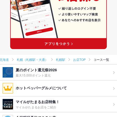
札幌（札幌駅・大通）のスペインバル・イタリアンバールランキ
札幌（札幌駅・大通） × カフェ
北海道 × カフェ・スイーツ
ング
札幌駅 × カフェ・スイーツ
北海道 × カフェ
札幌駅のグルメランキング
札幌駅 × カフェ
札幌駅のダイニングバー・バルランキング
札幌駅のスペインバル・イタリアンバールランキング
北海道
札幌（札幌駅・大通）
札幌駅
お店TOP
コース一覧
夏のポイント還元祭2026
最大15,000ポイント還元
ホットペッパーグルメについて
マイルがたまるお店特集！
マイルがたまるお店をご紹介