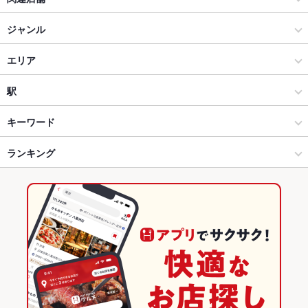
Eight Ricefield Cafe&Barすすきの
ジャンル
ダイニングバー・バル
エリア
スペインバル・イタリアンバール
札幌駅
駅
札幌（札幌駅・大通） × ダイニングバー・バル
札幌駅 × ダイニングバー・バル
大通駅
キーワード
札幌（札幌駅・大通） × スペインバル・イタリアンバール
札幌駅 × スペインバル・イタリアンバール
さっぽろ駅
ランキング
からあげ
炉ばた焼き・炙り焼き
エビ料理
魚料理
カキ料理・オイスター
フライドポテト
ソーセージ
牛すじ
レバー
ステーキ
リゾット
札幌駅 × ダイニングバー・バル
札幌駅 × カフェ・スイーツ
札幌駅
北海道のグルメランキング
グラタン
パテ
パスタ
ジェノベーゼ
ボロネーゼ
ニョッキ
札幌駅 × スペインバル・イタリアンバール
札幌駅 × カフェ
北海道のダイニングバー・バルランキング
ペスカトーレ
ピザ
マルゲリータ
牛タン
ナシゴレン
ケーキ
パフェ
カフェ・スイーツ
北海道
北海道のスペインバル・イタリアンバールランキング
デザート
チーズフォンデュ
アヒージョ
生ハム
チーズケーキ
カフェ
北海道 × ダイニングバー・バル
札幌（札幌駅・大通）のグルメランキング
札幌（札幌駅・大通） × カフェ・スイーツ
北海道 × スペインバル・イタリアンバール
札幌（札幌駅・大通）のダイニングバー・バルランキング