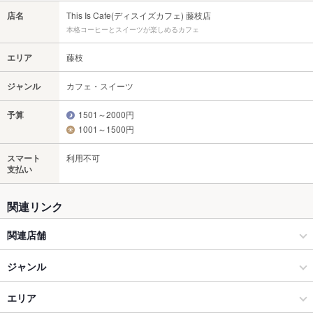
店名
This Is Cafe(ディスイズカフェ) 藤枝店
本格コーヒーとスイーツが楽しめるカフェ
エリア
藤枝
ジャンル
カフェ・スイーツ
予算
1501～2000円
1001～1500円
スマート
利用不可
支払い
関連リンク
関連店舗
ディスイズカフェ This Is Cafe
ジャンル
This Is Cafe (ディスイズカフェ) 袋井店
カフェ・スイーツ
エリア