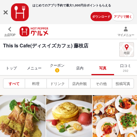
はじめてのアプリ予約で最大
1,000円分ポイントもらえる
ダウンロード
アプリで開く
お店TOP
マイメニュー
This Is Cafe(ディスイズカフェ) 藤枝店
クーポン
口コミ
トップ
メニュー
店内
写真
1
292
すべて
料理
ドリンク
店内外観
その他
投稿写真