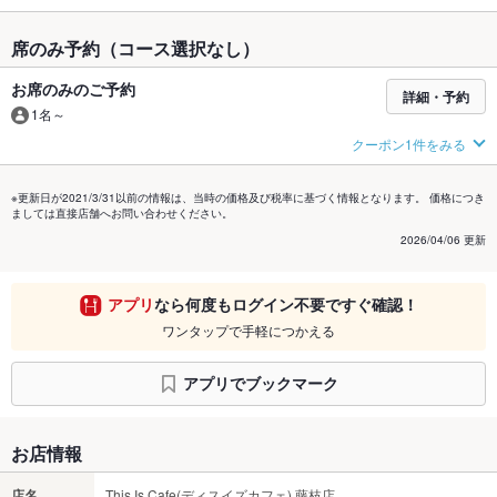
席のみ予約（コース選択なし）
お席のみのご予約
詳細・予約
1名～
クーポン1件をみる
※更新日が2021/3/31以前の情報は、当時の価格及び税率に基づく情報となります。 価格につき
ましては直接店舗へお問い合わせください。
2026/04/06 更新
アプリ
なら何度もログイン不要ですぐ確認！
ワンタップで手軽につかえる
アプリでブックマーク
お店情報
店名
This Is Cafe(ディスイズカフェ) 藤枝店