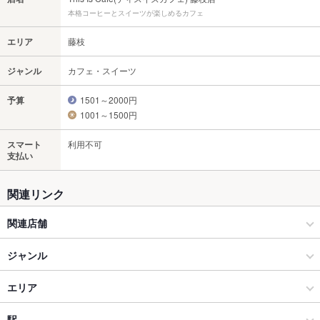
本格コーヒーとスイーツが楽しめるカフェ
エリア
藤枝
ジャンル
カフェ・スイーツ
予算
1501～2000円
1001～1500円
スマート
利用不可
支払い
関連リンク
関連店舗
ディスイズカフェ This Is Cafe
ジャンル
This Is Cafe (ディスイズカフェ) 袋井店
カフェ・スイーツ
エリア
カフェ
藤枝
駅