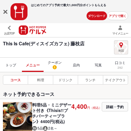
はじめてのアプリ予約で最大
1,000円分ポイントもらえる
ダウンロード
アプリで開く
お店TOP
マイメニュー
This Is Cafe(ディスイズカフェ) 藤枝店
クーポン
口コミ
トップ
メニュー
店内
写真
1
292
コース
料理
ドリンク
ランチ
テイクアウト
ネット予約できるコース
料理5品・ミニデザー
4,400
詳細・予約
円（税込）
ト付き《Thisis!!プ
チパーティープラ
ン》4400円(税込)
5品
2名～