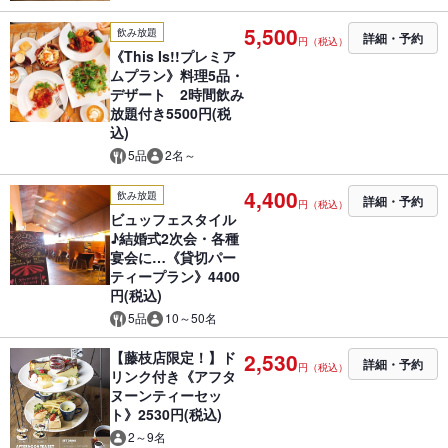
5,500
飲み放題
詳細・予約
円（税込）
《This Is!!プレミア
ムプラン》料理5品・
デザート 2時間飲み
放題付き5500円(税
込)
5品
2名～
4,400
飲み放題
詳細・予約
円（税込）
ビュッフェスタイル
♪結婚式2次会・各種
宴会に…《貸切パー
ティープラン》4400
円(税込)
5品
10～50名
【藤枝店限定！】ド
2,530
詳細・予約
円（税込）
リンク付き《アフタ
ヌーンティーセッ
ト》2530円(税込)
2～9名