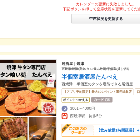
カレンダーの更新に失敗しました。
下記ボタンを押して空席状況を更新してくだ
空席状況を更新する
居酒屋｜焼津
西焼津/焼津/宴会/タン/飲み放題/半個室/貸し切り
半個室居酒屋たんべえ
西焼津 半個室のタンを堪能できる居酒屋
【アプリ予約限定】最大800ポイント還元対象店
口
ポイントつかえる
3001～4000円
西焼津駅 徒歩5分
【飲み放題1時間延長】＋