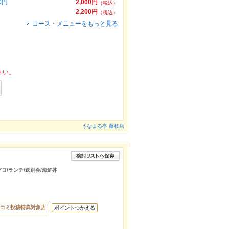
0円
2,000円
（税込）
2,200円
（税込）
コース・メニューをもっと見る
さい。
うなまる亭 藤枝店
グロ/ランチ/送別会/海鮮丼
コミ投稿特典対象店
ポイントつかえる