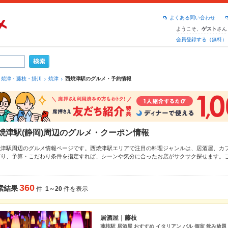
よくある問い合わせ
ようこそ、
さん
ゲスト
会員登録する（無料）
焼津・藤枝・掛川
焼津
西焼津駅のグルメ・予約情報
焼津駅(静岡)周辺のグルメ・クーポン情報
焼津駅周辺のグルメ情報ページです。西焼津駅エリアで注目の料理ジャンルは、
居酒屋
、
カ
だり、予算・こだわり条件を指定すれば、シーンや気分に合ったお店がサクサク探せます。
枝駅
、
焼津駅
もチェックしてみてください。ホットペッパーグルメなら、お得なクーポンは
め料理など、お店の最新情報をご紹介しているので安心！24時間使える簡単便利なネット予
も、会社の宴会にも、デートやパーティにもお得に便利にホットペッパーグルメをご利用く
360
索結果
件
1～20
件を表示
居酒屋｜藤枝
藤枝駅 居酒屋 おすすめ イタリアン バル 個室 飲み放題 