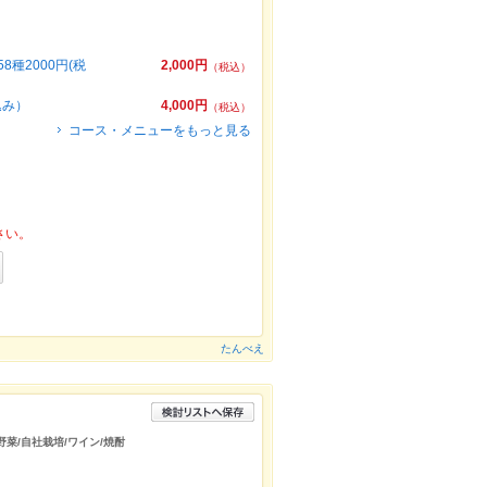
種2000円(税
2,000円
（税込）
込み）
4,000円
（税込）
コース・メニューをもっと見る
さい。
たんべえ
/野菜/自社栽培/ワイン/焼酎
う