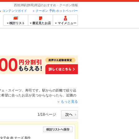
西焼津駅(静岡)周辺のおすすめ・クーポン情報
コンテンツガイド
クーポン 予約 ホットペッパー
検討リスト
最近見たお店
マイメニュー
フェ・スイーツ
、
寿司
です。駅からの距離で絞り込
ご希望に合ったお店が見つからなかったら、近隣の
もちろん、こだわりメニュー
肉じゃが
や季節のおす
もっと見る
約が使えるお店も拡大中です。友達どうしの飲み会
ださい。
1/18ページ
女子会 肉 チーズ 和牛