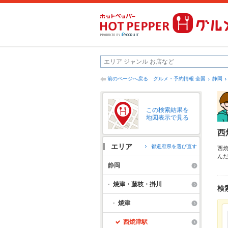
前のページへ戻る
グルメ・予約情報 全国
静岡
この検索結果を
地図表示で見る
西
エリア
都道府県を選び直す
西
ん
藤
静岡
す
に
焼津・藤枝・掛川
検
焼津
西焼津駅