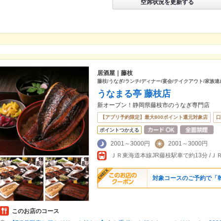
空席状況を更新する
居酒屋｜藤枝
藤枝/うなぎ/ランチ/ディナー/宴会/テイクアウト/家族
うなまる亭 藤枝店
新オープン！静岡県藤枝市のうなぎ専門店
【アプリ予約限定】最大800ポイント還元対象店
口
ポイントつかえる
2001～3000円
2001～3000円
ＪＲ東海道本線JR藤枝駅車で約13分 /
対象コースのご予約で「
このお店のコース