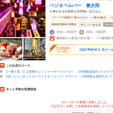
ベジタベルバー 兼次郎
心奪われる幻想的な世界観に没入せよ。
【アプリ予約限定】最大350ポイント還元対象店
口
適格請求書発行事業者
ポイントつかえる
4001～5000円
2001～3000円
【当日予約OK!】生ビール
このお店のコース
【一番人気！】山形豚のジンジャーポークコース！、３時間飲放題付♪５０００
【迷ったらこれ！】ローストチキンコース！デザート・２時間飲み放題付き♪４
ネット予約の空席状況
カレンダーの更新に失敗しました。
下記ボタンを押して空席状況を更新してくだ