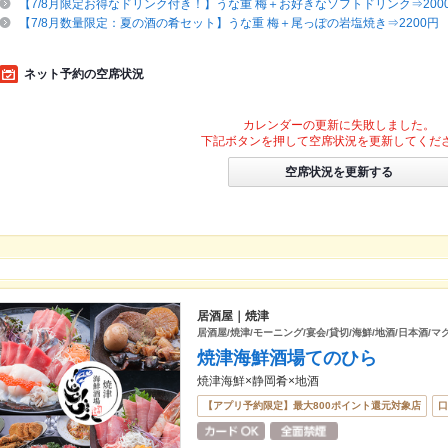
【7/8月限定お得なドリンク付き！】うな重 梅＋お好きなソフトドリンク⇒200
【7/8月数量限定：夏の酒の肴セット】うな重 梅＋尾っぽの岩塩焼き⇒2200円
ネット予約の空席状況
カレンダーの更新に失敗しました。
下記ボタンを押して空席状況を更新してくだ
空席状況を更新する
居酒屋｜焼津
居酒屋/焼津/モーニング/宴会/貸切/海鮮/地酒/日本酒/マ
焼津海鮮酒場てのひら
焼津海鮮×静岡肴×地酒
【アプリ予約限定】最大800ポイント還元対象店
口