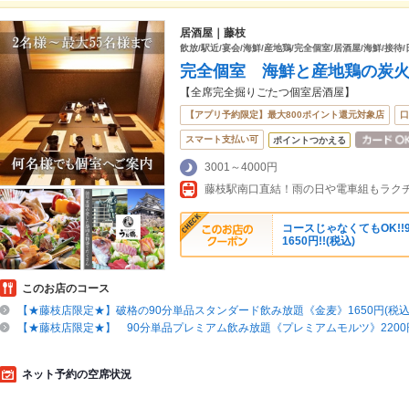
居酒屋｜藤枝
飲放/駅近/宴会/海鮮/産地鶏/完全個室/居酒屋/海鮮/接待/
完全個室 海鮮と産地鶏の炭
【全席完全掘りごたつ個室居酒屋】
【アプリ予約限定】最大800ポイント還元対象店
口
スマート支払い可
ポイントつかえる
3001～4000円
コースじゃなくてもOK!
1650円!!(税込)
このお店のコース
【★藤枝店限定★】破格の90分単品スタンダード飲み放題《金麦》1650円(税込
【★藤枝店限定★】 90分単品プレミアム飲み放題《プレミアムモルツ》2200円
ネット予約の空席状況