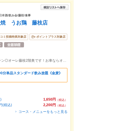
日本酒/飲み会/藤枝/食事
火焼 うお鶏 藤枝店
コミ投稿特典対象店
ポイントプラス対象店
藤枝駅南口直結！雨の日や電車組もラクチン◎オーレ藤枝2階奥です！お車ならオーレ駐車場利用で2時間分サービス！
!90分単品スタンダード飲み放題《金麦》
)
1,650円
（税込）
(税込)
2,200円
（税込）
コース・メニューをもっと見る