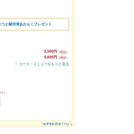
ぶつと駿河湾あかもくプレゼント
5,500円
（税込）
6,600円
（税込）
コース・メニューをもっと見る
さい。
焼津海鮮酒場てのひら