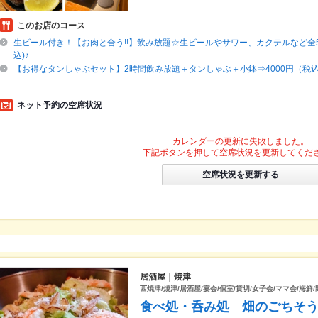
このお店のコース
生ビール付き！【お肉と合う!!】飲み放題☆生ビールやサワー、カクテルなど全58
込)♪
【お得なタンしゃぶセット】2時間飲み放題＋タンしゃぶ＋小鉢⇒4000円（税
ネット予約の空席状況
カレンダーの更新に失敗しました。
下記ボタンを押して空席状況を更新してくだ
空席状況を更新する
居酒屋｜焼津
西焼津/焼津/居酒屋/宴会/個室/貸切/女子会/ママ会/海鮮
食べ処・呑み処 畑のごちそ