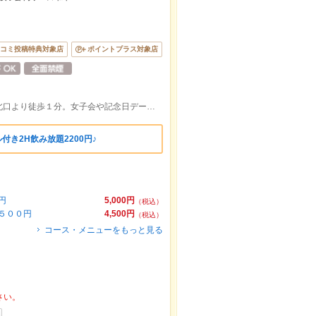
コミ投稿特典対象店
ポイントプラス対象店
藤枝駅から駅近の好立地！ ＪＲ藤枝駅北口より徒歩１分。女子会や記念日デートに最適◎ご宴会コース3000円~ご用意♪
付き2H飲み放題2200円♪
円
5,000円
（税込）
５００円
4,500円
（税込）
コース・メニューをもっと見る
さい。