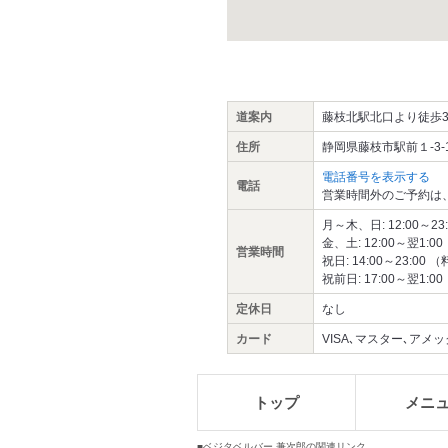
道案内
藤枝北駅北口より徒歩3
住所
静岡県藤枝市駅前１-3-
電話番号を表示する
電話
営業時間外のご予約は
月～木、日: 12:00～23:0
金、土: 12:00～翌1:00
営業時間
祝日: 14:00～23:00 （
祝前日: 17:00～翌1:00
定休日
なし
カード
VISA､マスター､アメック
トップ
メニ
■ベジタベルバー 兼次郎の関連リンク