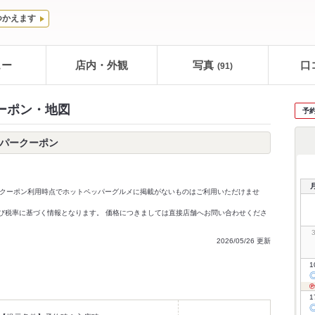
つかえます
ュー
店内・外観
写真
口
(91)
クーポン・地図
予
ッパークーポン
クーポン利用時点でホットペッパーグルメに掲載がないものはご利用いただけませ
価格及び税率に基づく情報となります。 価格につきましては直接店舗へお問い合わせくださ
2026/05/26 更新
1
1