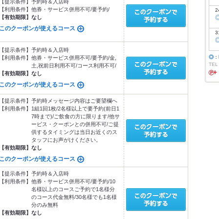
【提示条件】
予約時＆入店時
【利用条件】
他券・サービス併用不可/要予約/
2
【有効期限】
なし
このクーポンが使えるコース
3
【提示条件】
予約時＆入店時
◎
：
【利用条件】
他券・サービス併用不可/要予約/金,
TEL
土,祝前日利用不可/コース利用不可/
【有効期限】
なし
このクーポンが使えるコース
【提示条件】
予約時メッセージ内容はご要望欄へ
【利用条件】
1組1回1枚/2名様以上で要予約(前日1
7時まで)/ご飲食の方に限ります/他サ
ービス・クーポンとの併用不可/ご提
供するタイミングは当日お近くのス
タッフにお声がけください。
【有効期限】
なし
このクーポンが使えるコース
【提示条件】
予約時＆入店時
【利用条件】
他券・サービス併用不可/要予約/10
名様以上のコースご予約で1名様分
のコース代金無料/30名様でも1名様
分のみ無料
【有効期限】
なし