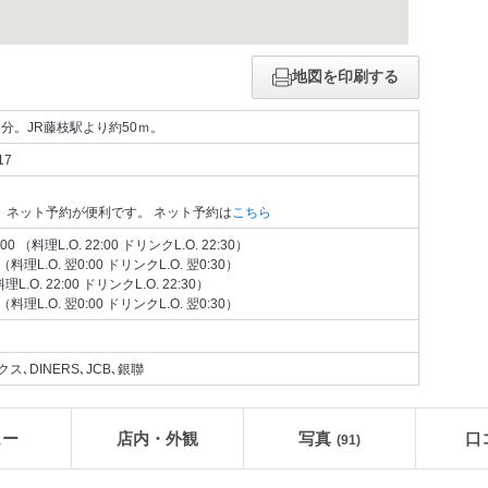
地図を印刷する
分。JR藤枝駅より約50ｍ。
17
、ネット予約が便利です。 ネット予約は
こちら
0 （料理L.O. 22:00 ドリンクL.O. 22:30）
 （料理L.O. 翌0:00 ドリンクL.O. 翌0:30）
料理L.O. 22:00 ドリンクL.O. 22:30）
 （料理L.O. 翌0:00 ドリンクL.O. 翌0:30）
ス､DINERS､JCB､銀聯
ュー
店内・外観
写真
口
(91)