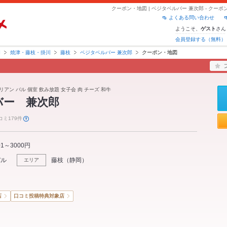
クーポン・地図 | ベジタベルバー 兼次郎 - ク
よくある問い合わせ
ようこそ、
さん
ゲスト
会員登録する（無料）
岡
焼津・藤枝・掛川
藤枝
ベジタベルバー 兼次郎
クーポン・地図
リアン バル 個室 飲み放題 女子会 肉 チーズ 和牛
バー 兼次郎
コミ179件
01～3000円
バル
藤枝
（
静岡
）
エリア
店
口コミ投稿特典対象店