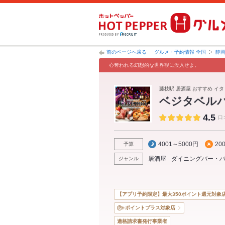
前のページへ戻る
グルメ・予約情報 全国
静
心奪われる幻想的な世界観に没入せよ。
藤枝駅 居酒屋 おすすめ イタ
ベジタベル
4.5
口
4001～5000円
20
予算
居酒屋
ダイニングバー・
ジャンル
【アプリ予約限定】最大350ポイント還元対象
ポイントプラス対象店
適格請求書発行事業者