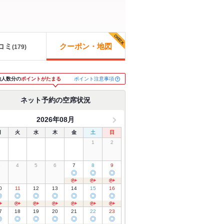
コミ
クーポン・地図
(
179
)
ポイント注意事項
約人数分の
ポイントがたまる
ネット予約の空席状況
2026年08月
月
火
水
木
金
土
日
1
2
3
4
5
6
7
8
9
◎
◎
◎
0
11
12
13
14
15
16
◎
◎
◎
◎
◎
◎
◎
7
18
19
20
21
22
23
◎
◎
◎
◎
◎
◎
◎