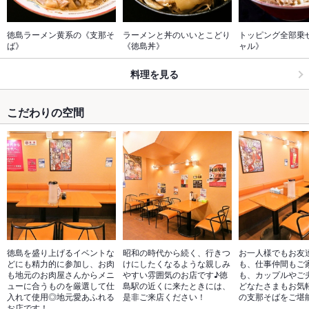
徳島ラーメン黄系の《支那そ
ラーメンと丼のいいとこどり
トッピング全部乗
ば》
《徳島丼》
ャル》
料理を見る
こだわりの空間
徳島を盛り上げるイベントな
昭和の時代から続く、行きつ
お一人様でもお友
どにも精力的に参加し、お肉
けにしたくなるような親しみ
も、仕事仲間もご
も地元のお肉屋さんからメニ
やすい雰囲気のお店です♪徳
も、カップルやご
ューに合うものを厳選して仕
島駅の近くに来たときには、
どなたさまもお気
入れて使用◎地元愛あふれる
是非ご来店ください！
の支那そばをご堪
お店です！