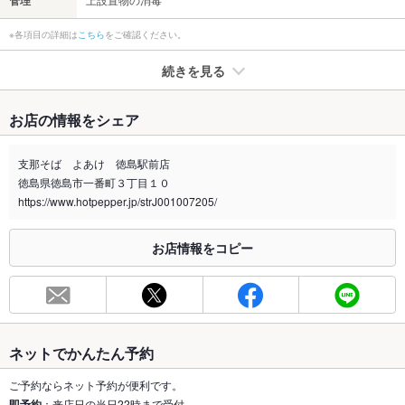
管理
※各項目の詳細は
こちら
をご確認ください。
続きを見る
たばこ
お店の情報をシェア
禁煙・喫煙
全席禁煙
支那そば よあけ 徳島駅前店
喫煙専用室
なし
徳島県徳島市一番町３丁目１０
https://www.hotpepper.jp/strJ001007205/
※2020年4月1日～受動喫煙対策に関する法律が施行されています。正しい情報はお店へお問い
合わせください。
お店情報をコピー
お席
総席数
21席(昼も夜も普段使いに重宝◎テーブル席とカウンター席をご
用意♪)
最大宴会収
21人
容人数
ネットでかんたん予約
個室
なし
ご予約ならネット予約が便利です。
即予約
：来店日の当日22時まで受付