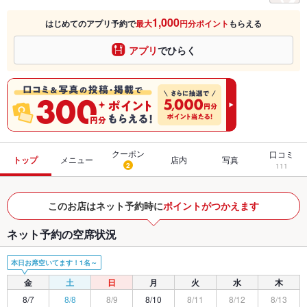
1,000
はじめてのアプリ予約で
最大
円分ポイント
もらえる
アプリ
でひらく
クーポン
口コミ
トップ
メニュー
店内
写真
2
111
このお店はネット予約時に
ポイントがつかえます
ネット予約の空席状況
本日お席空いてます！1名～
金
土
日
月
火
水
木
8/7
8/8
8/9
8/10
8/11
8/12
8/13