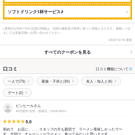
ソフトドリンク1杯サービス♪
※更新日が2021/3/31以前の情報は、当時の価格及び税率に基づく情報となります。価格につき
ましては直接店舗へお問い合わせください。
2023/12/16 更新
すべてのクーポンを見る
口コミ
口コミ機能について
一人で(73)
家族・子供と(30)
友人・知人と(6)
デート(2)
ピンヒールさん
40代後半/女性・投稿日：2026/08/01
5.0
初めて お店に、、、スタッフの方も親切で ラーメン美味しかったでー
す 次回は チャーシューラーメン 食べてみたいと思いまーす