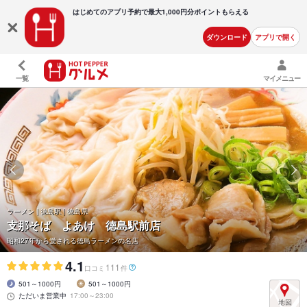
はじめてのアプリ予約で最大
1,000円分ポイントもらえる
ダウンロード
アプリで開く
一覧
マイメニュー
ラーメン | 徳島駅 | 徳島県
支那そば よあけ 徳島駅前店
昭和27年から愛される徳島ラーメンの名店
4.1
111
口コミ
件
501～1000円
501～1000円
ただいま営業中
17:00～23:00