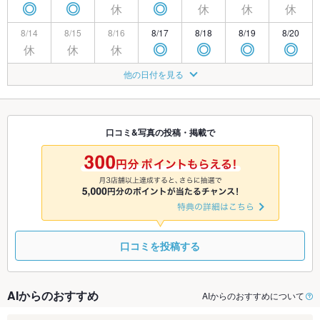
休
休
休
休
◎
◎
◎
8/14
8/15
8/16
8/17
8/18
8/19
8/20
休
休
休
◎
◎
◎
◎
8/21
8/22
8/23
8/24
8/25
8/26
8/27
他の日付を見る
休
◎
◎
◎
◎
◎
◎
8/28
8/29
8/30
8/31
9/1
9/2
9/3
休
◎
◎
◎
◎
◎
◎
口コミ&写真の投稿・掲載で
9/4
9/5
9/6
9/7
9/8
9/9
9/10
休
◎
◎
◎
◎
◎
◎
口コミを投稿する
AIからのおすすめ
AIからのおすすめについて