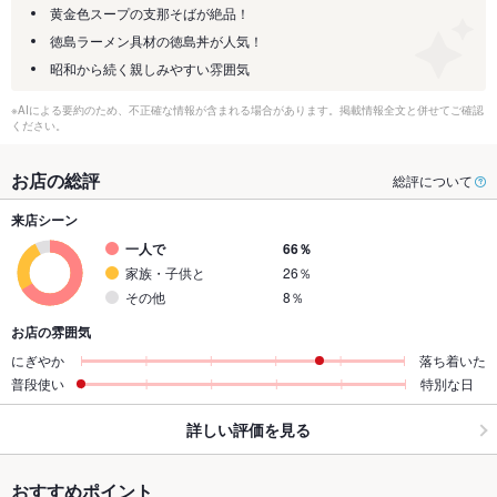
黄金色スープの支那そばが絶品！
徳島ラーメン具材の徳島丼が人気！
昭和から続く親しみやすい雰囲気
※AIによる要約のため、不正確な情報が含まれる場合があります。掲載情報全文と併せてご確認
ください。
お店の総評
総評について
来店シーン
一人で
66％
家族・子供と
26％
その他
8％
お店の雰囲気
にぎやか
落ち着いた
普段使い
特別な日
詳しい評価を見る
おすすめポイント