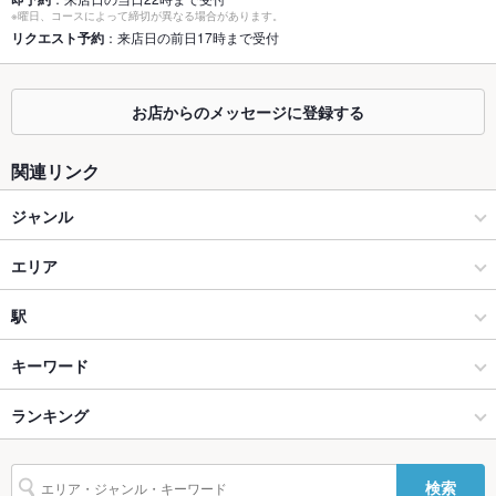
※曜日、コースによって締切が異なる場合があります。
座敷
なし
リクエスト予約
：来店日の前日17時まで受付
掘りごたつ
なし
カウンター
あり ：お一人様もお気軽にご利用ください！
お店からのメッセージに登録する
ソファー
あり ：お子様連れにも嬉しい片側ソファーのお席もございます
関連リンク
♪
ジャンル
テラス席
なし
ラーメン
貸切
エリア
貸切不可
設備
ラーメン全般
徳島駅
駅
Wi-Fi
未確認
徳島市・徳島市周辺部 × ラーメン
徳島駅 × ラーメン
徳島駅
キーワード
バリアフリ
なし
ー
徳島市・徳島市周辺部 × ラーメン全般
徳島駅 × ラーメン全般
ランキング
餃子
チャーハン
ワンタン麺
肉そば
駐車場
なし ：お近くのコインパーキングをご利用ください
徳島駅 × ラーメン
徳島
徳島のグルメランキング
検索