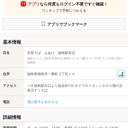
アプリ
なら何度もログイン不要ですぐ確認！
ワンタップで手軽につかえる
アプリでブックマーク
基本情報
店名
支那そば よあけ 徳島駅前店
徳島ラーメン/黄系/支那そば/豚骨/ワンタン麺/ギョーザ/丼/ランチ/持ち帰り/
徳島駅
住所
徳島県徳島市一番町３丁目１０
アクセス
ＪＲ徳島駅出口より徒歩約1分/ダイワロイネットホテル側の交
差点すぐそば
電話
電話番号を表示する
詳細情報
営業時間
月～土: 10:00～14:00 （料理L.O. 14:00 ドリンクL.O. 14:00）