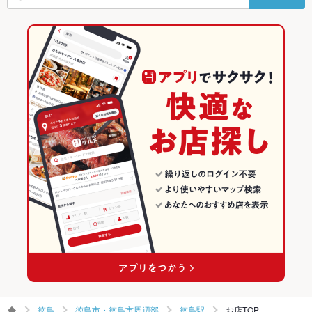
その他設備
－
徳島駅 × ラーメン全般
徳島 × ラーメン
徳島市・徳島市周辺部のグルメランキング
その他
徳島 × ラーメン全般
徳島駅のグルメランキング
飲み放題
なし
食べ放題
なし
お子様連れ
お子様連れOK ：お子様も座りやすいソファーのお席もござい
ます♪
ウェディン
－
グパーティ
ー二次会
備考
－
徳島
徳島市・徳島市周辺部
徳島駅
お店TOP