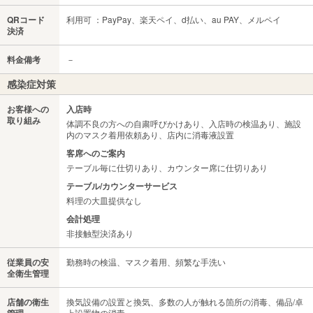
QRコード
利用可 ：PayPay、楽天ペイ、d払い、au PAY、メルペイ
決済
料金備考
－
感染症対策
お客様への
入店時
取り組み
体調不良の方への自粛呼びかけあり、入店時の検温あり、施設
内のマスク着用依頼あり、店内に消毒液設置
客席へのご案内
テーブル毎に仕切りあり、カウンター席に仕切りあり
テーブル/カウンターサービス
料理の大皿提供なし
会計処理
非接触型決済あり
従業員の安
勤務時の検温、マスク着用、頻繁な手洗い
全衛生管理
店舗の衛生
換気設備の設置と換気、多数の人が触れる箇所の消毒、備品/卓
上設置物の消毒