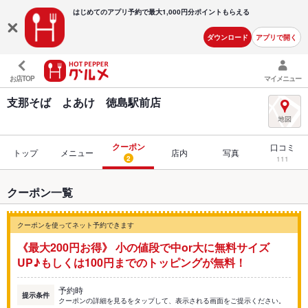
はじめてのアプリ予約で最大
1,000円分ポイントもらえる
ダウンロード
アプリで開く
お店TOP
マイメニュー
支那そば よあけ 徳島駅前店
クーポン
口コミ
トップ
メニュー
店内
写真
2
111
クーポン一覧
クーポンを使ってネット予約できます
《最大200円お得》 小の値段で中or大に無料サイズ
UP♪もしくは100円までのトッピングが無料！
予約時
提示条件
クーポンの詳細を見るをタップして、表示される画面をご提示ください。