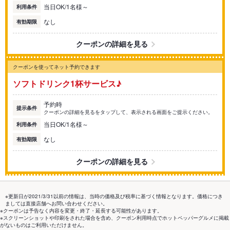
当日OK/1名様～
利用条件
なし
有効期限
クーポンの詳細を見る
クーポンを使ってネット予約できます
ソフトドリンク1杯サービス♪
予約時
提示条件
クーポンの詳細を見るをタップして、表示される画面をご提示ください。
当日OK/1名様～
利用条件
なし
有効期限
クーポンの詳細を見る
※更新日が2021/3/31以前の情報は、当時の価格及び税率に基づく情報となります。価格につき
ましては直接店舗へお問い合わせください。
※クーポンは予告なく内容を変更・終了・延長する可能性があります。
※スクリーンショットや印刷をされた場合を含め、クーポン利用時点でホットペッパーグルメに掲載
がないものはご利用いただけません。