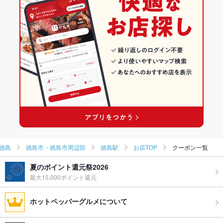
徳島
徳島市・徳島市周辺部
徳島駅
お店TOP
クーポン一覧
夏のポイント還元祭2026
最大15,000ポイント還元
ホットペッパーグルメについて