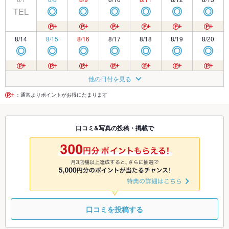
TEL
◎
◎
◎
◎
◎
◎
8/14
8/15
8/16
8/17
8/18
8/19
8/20
◎
◎
◎
◎
◎
◎
◎
8/21
8/22
8/23
8/24
8/25
8/26
8/27
他の日付を見る
◎
◎
◎
◎
◎
◎
◎
：通常よりポイントがお得にたまります
8/28
8/29
8/30
8/31
9/1
9/2
9/3
口コミ&写真の投稿・掲載で
◎
◎
◎
◎
◎
◎
◎
9/4
9/5
9/6
9/7
9/8
9/9
9/10
◎
◎
◎
◎
◎
◎
◎
口コミを投稿する