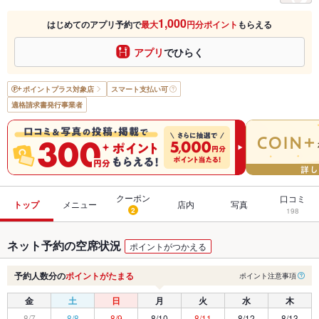
1,000
はじめてのアプリ予約で
最大
円分ポイント
もらえる
アプリ
でひらく
ポイントプラス
対象店
スマート支払い可
適格請求書発行事業者
クーポン
口コミ
トップ
メニュー
店内
写真
2
198
ネット予約の空席状況
ポイントがつかえる
予約人数分の
ポイントがたまる
ポイント注意事項
金
土
日
月
火
水
木
8/7
8/8
8/9
8/10
8/11
8/12
8/13