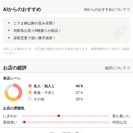
AIからのおすすめ
AIからのおすすめについて
ニラま鍋は鮪の旨み全開！
旬鮮魚お造り6種盛りが絶品！
深夜営業で使い勝手抜群！
※AIによる要約のため、不正確な情報が含まれる場合があります。掲載情報全文と併せてご確認
ください。
お店の総評
総評について
来店シーン
友人・知人と
40％
家族・子供と
37％
その他
23％
お店の雰囲気
にぎやか
落ち着いた
普段使い
特別な日