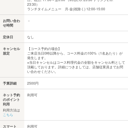
23:30）
ランチタイムメニュー 月-金(祝除く) 12:00-15:00
お問い合わ
－
せ時間
定休日
なし
キャンセル
【コース予約の場合】
規定
ご来店当日0時以降から、コース料金の100%（1名あたり）が
発生します。
※当日キャンセルはコース料理代金の全額をキャンセル料として
頂戴しております。詳細につきましては、店舗従業員までお問
い合わせください。
予算詳細
2500円
ネット予約
利用可
のポイント
利用
利用方法は
こちら
スマート
利用可