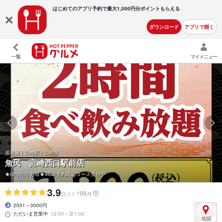
はじめてのアプリ予約で最大
1,000円分ポイントもらえる
ダウンロード
アプリで開く
一覧
マイメニュー
居酒屋 | 宮崎駅 | 宮崎県
魚民 宮崎西口駅前店
★ゆったりお得★WEB予約限定コース受付中
3.9
198
口コミ
件
2001～3000円
ただいま営業中
12:00～翌1:00