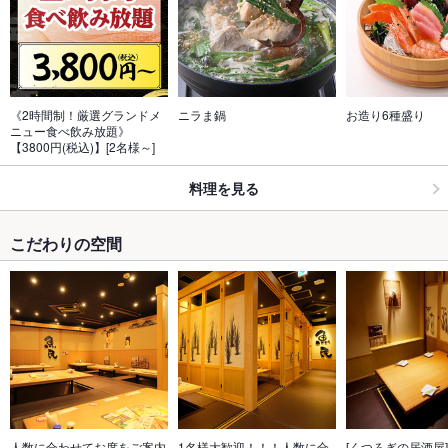
《2時間制！厳選グランドメ
ニラま鍋
お造り6種盛り
ニュー食べ飲み放題》
【3800円(税込)】[2名様～]
料理を見る
こだわりの空間
人数に合わせてお席をご案内
1名様大歓迎！！！人数に合
[くつろぎの居酒屋