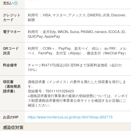
支払い
クレジット
利用可 ：VISA､マスター､アメックス､DINERS､JCB､Discover､
カード
銀聯
電子マネー
利用可 ：楽天Edy､WAON､Suica､PASMO､nanaco､ICOCA､iD､
QUICPay､ApplePay
QRコード
利用可 ：COIN＋、PayPay、楽天ペイ、d払い、au PAY、メル
決済
ペイ、FamiPay、支付宝（Alipay）、微信支付（WeChat Pay）
料金備考
チャージ料471円(税込)/22-翌5時まで深夜料金徴収（会計の
10%）
領収書
適格請求書（インボイス）の要件を満たした領収書を発行しま
（適格簡易
す。
請求書）
登録番号：T6011101026423
※適格請求書発行事業者の最新の登録状態については、インボイ
ス制度適格請求書発行事業者公表サイトを確認するか店舗にご
確認ください。
お店のHP
https://www.monteroza.co.jp/shop.html?shop=802715
感染症対策