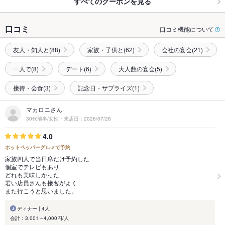
すべてのクーポンを見る
口コミ
口コミ機能について
友人・知人と(88)
家族・子供と(62)
会社の宴会(21)
一人で(8)
デート(6)
大人数の宴会(5)
接待・会食(3)
記念日・サプライズ(1)
マカロニさん
30代前半/女性・来店日：2026/07/26
4.0
ホットペッパーグルメで予約
家族四人で当日席だけ予約した
個室でテレビもあり
どれも美味しかった
若い店員さんも接客がよく
また行こうと思いました。
ディナー | 4人
会計：3,001～4,000円/人