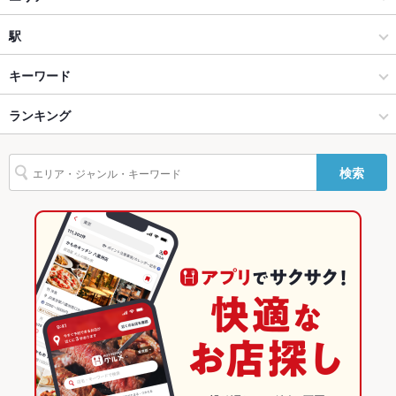
Wi-Fi
あり
和風
宮崎駅
駅
バリアフリ
なし ：詳細はお問い合わせください。
ー
海鮮
宮崎駅 × 居酒屋
南宮崎駅
キーワード
駐車場
なし
宮崎市中心部 × 居酒屋
宮崎駅 × 和風
宮崎駅
ランキング
からあげ
お茶漬け
串かつ
馬刺し
エビ料理
刺身
にんにく料理
その他設備
－
フライドポテト
海鮮丼
焼きそば
つくね
鶏皮
もつ鍋
ピザ
宮崎市中心部 × 和風
宮崎駅 × 海鮮
宮崎神宮駅
宮崎のグルメランキング
その他
検索
餃子
パフェ
デザート
馬肉
飲み放題
あり ：各種飲み放題付きコースをご用意しております。
宮崎市中心部 × 海鮮
宮崎
宮崎の居酒屋ランキング
食べ放題
あり
宮崎駅 × 居酒屋
宮崎 × 居酒屋
宮崎市中心部のグルメランキング
お酒
カクテル充実、焼酎充実、日本酒充実、ワイン充実
宮崎駅 × 和風
宮崎 × 和風
宮崎市中心部の居酒屋ランキング
お子様連れ
お子様連れOK ：ご家族でもお食事可能です。
宮崎駅 × 海鮮
宮崎 × 海鮮
宮崎駅のグルメランキング
ウェディン
歓迎 ※ご相談下さい。
グパーティ
宮崎駅の居酒屋ランキング
ー二次会