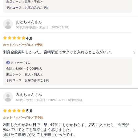
来店シーン：家族・子供と
予約コース：お席のみのご予約
おとちゃんさん
50代前半/男性・来店日：2026/07/18
4.0
ホットペッパーグルメで予約
刺身全般美味しかった。宮崎駅前でサクッと入れるところがいい。
ディナー | 6人
会計：4,001～5,000円/人
来店シーン：友人・知人と
予約コース：お席のみのご予約
みえちゃんさん
60代～/女性・来店日：2026/07/11・6回の投稿
5.0
ホットペッパーグルメで予約
利用したのが暑い日で、早い時間にもかかわらず、店内に入ったら、冷房が
効いていてとても気持ちよく感じました。
揚げたて厚揚げがとても美味しかったです。