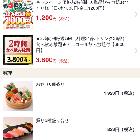
キャンペーン価格♪2時間制★単品飲み放題おひ
とり様【日-木1000円/金土1200円】
1,200
円（税込）
★2時間制厳選GM（料理34品/ドリンク36品）
食べ飲み放題★アルコール飲み放題付【3800
円】
3,800
円（税込）
料理
お造り6種盛り
1,923円（税込）
握り5種盛り合せ
823円（税込）