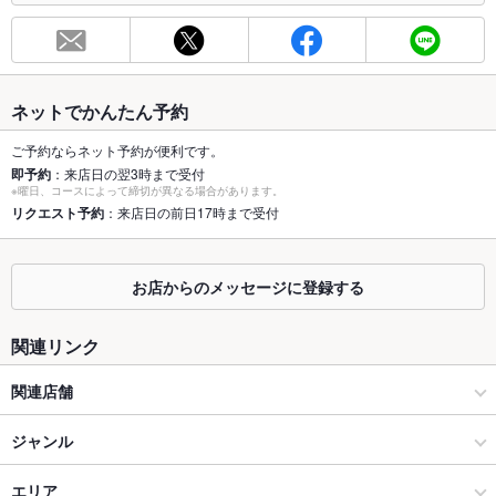
お席
総席数
74席
最大宴会収
34人(最大34人までOK！各種宴会の予約承り中！お気軽にご相
容人数
談下さい。)
ネットでかんたん予約
個室
なし ：詳細はお問い合わせください。
ご予約ならネット予約が便利です。
即予約
：来店日の翌3時まで受付
※曜日、コースによって締切が異なる場合があります。
座敷
なし ：詳細はお問い合わせください。
リクエスト予約
：来店日の前日17時まで受付
掘りごたつ
なし ：詳細はお問い合わせください。
カウンター
なし
お店からのメッセージに登録する
ソファー
なし
関連リンク
テラス席
なし
関連店舗
貸切
貸切不可 ：応相談
魚民
ジャンル
設備
居酒屋
エリア