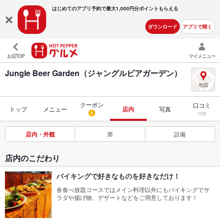
はじめてのアプリ予約で最大
1,000円分ポイントもらえる
ダウンロード
アプリで開く
お店TOP
マイメニュー
Jungle Beer Garden（ジャングルビアガーデン）
クーポン
口コミ
トップ
メニュー
店内
写真
1
105
店内・外観
席
設備
店内のこだわり
バイキングで好きなものを好きなだけ！
各食べ放題コースではメイン料理以外にもバイキングでサ
ラダや揚げ物、デザートなどをご用意しております！