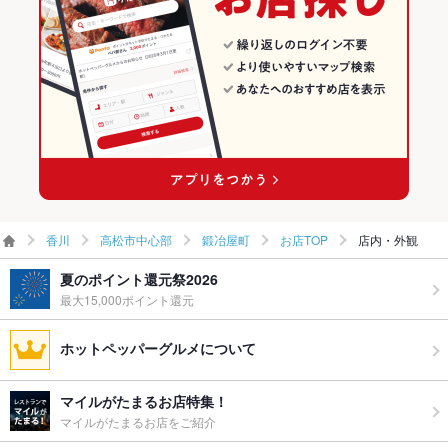
瀬戸内海鮮料理 いけす道楽
鍛冶屋町のグルメランキング
鍛冶屋町の焼肉・ホルモンランキング
その他の関連店舗
香川
高松市中心部
鍛冶屋町
お店TOP
店内・外観
夏のポイント還元祭2026
最大15,000ポイント還元
ホットペッパーグルメについて
マイルがたまるお店特集！
マイルがたまるお店をご紹介