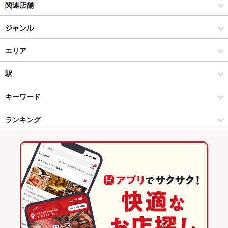
関連店舗
海おやじ
ジャンル
瀬戸内海鮮料理 舟忠
焼肉・ホルモン
エリア
イタリアン ビストロ ヒライ
焼肉
鍛冶屋町
駅
大衆酒場 カドゲン
高松市中心部 × 焼肉・ホルモン
鍛冶屋町 × 焼肉・ホルモン
片原町駅
キーワード
酒と料理のなつ
高松市中心部 × 焼肉
鍛冶屋町 × 焼肉
瓦町駅
ランキング
からあげ
エビ料理
ローストビーフ
フライドポテト
うどん
焼きそば
ハンバーグ
バーベキュー
たこ焼き
吾割安（ごわりやす）
片原町駅 × 焼肉・ホルモン
香川
高松駅
香川のグルメランキング
庭園焼肉 焼肉ひらい宇多津店
片原町駅 × 焼肉
香川 × 焼肉・ホルモン
香川の焼肉・ホルモンランキング
とり料理 かど弦（かどげん）
香川 × 焼肉
高松市中心部のグルメランキング
そば居酒屋 徳市
高松市中心部の焼肉・ホルモンランキング