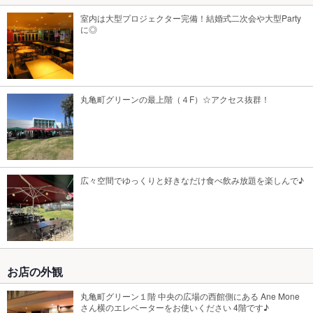
室内は大型プロジェクター完備！結婚式二次会や大型Party
に◎
丸亀町グリーンの最上階（４F）☆アクセス抜群！
広々空間でゆっくりと好きなだけ食べ飲み放題を楽しんで♪
お店の外観
丸亀町グリーン１階 中央の広場の西館側にある Ane Mone
さん横のエレベーターをお使いください 4階です♪