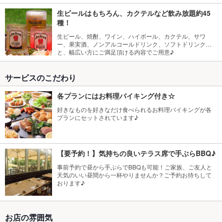
生ビールはもちろん、カクテルなど飲み放題約45
種！
生ビール、焼酎、ワイン、ハイボール、カクテル、サワ
ー、果実酒、ノンアルコールドリンク、ソフトドリンク…
と、幅広い方にご満足頂ける内容でご用意♪
サービスのこだわり
各プランにはお料理バイキング付き☆
好きなものを好きなだけ食べられるお料理バイキングが各
プランにセットされています♪
【要予約！】気持ちの良いテラス席で手ぶらBBQ♪
事前予約で昼から手ぶらでBBQも可能！ご家族、ご友人と
天気のいい昼間から一杯やりませんか？ご予約お待ちして
おります♪
お店の雰囲気