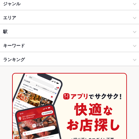
海おやじ
ジャンル
瀬戸内海鮮料理 舟忠
焼肉・ホルモン
エリア
イタリアン ビストロ ヒライ
焼肉
鍛冶屋町
駅
大衆酒場 カドゲン
高松市中心部 × 焼肉・ホルモン
鍛冶屋町 × 焼肉・ホルモン
片原町駅
キーワード
酒と料理のなつ
高松市中心部 × 焼肉
鍛冶屋町 × 焼肉
瓦町駅
ランキング
からあげ
エビ料理
ローストビーフ
フライドポテト
うどん
焼きそば
ハンバーグ
バーベキュー
たこ焼き
吾割安（ごわりやす）
片原町駅 × 焼肉・ホルモン
香川
高松駅
香川のグルメランキング
庭園焼肉 焼肉ひらい宇多津店
片原町駅 × 焼肉
香川 × 焼肉・ホルモン
香川の焼肉・ホルモンランキング
とり料理 かど弦（かどげん）
香川 × 焼肉
高松市中心部のグルメランキング
そば居酒屋 徳市
高松市中心部の焼肉・ホルモンランキング
瀬戸内海鮮料理 いけす道楽
鍛冶屋町のグルメランキング