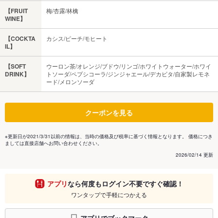
【FRUIT
梅/杏露/林檎
WINE】
【COCKTA
カシス/ピーチ/モヒート
IL】
【SOFT
ウーロン茶/オレンジ/ブドウ/リンゴ/ホワイトウォーター/ホワイ
DRINK】
トソーダ/ペプシコーラ/ジンジャエール/デカビタ/自家製レモネ
ード/メロンソーダ
クーポンを見る
※更新日が2021/3/31以前の情報は、当時の価格及び税率に基づく情報となります。 価格につき
ましては直接店舗へお問い合わせください。
2026/02/14 更新
アプリ
なら何度もログイン不要ですぐ確認！
ワンタップで手軽につかえる
アプリでブックマーク