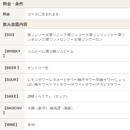
料金・条件
料金
コースに含まれます。
飲み放題内容
【SUI】
翠ジンソーダ/翠ソニック/翠ジンコーラ/翠ジンジンジャー/翠ジ
ンオレンジ/翠ジンメロンソーダ/翠ジンウーロン
【WHISKY
ジムビーム/希少糖ジムビーム
】
【BEER 】
サントリー生
【SOUR】
レモンサワー/レモネードサワー/柚子サワー/巨峰サワー/しょっ
ぱい梅サワー/トマトサワー/ホワイトサワー/デカビタサワー
【SAKE】
讃岐くらうでぃ（ロック）
【SHOCHU
大隅（麦/芋）/鍛高譚（紫蘇）
】
【WINE】
赤/白