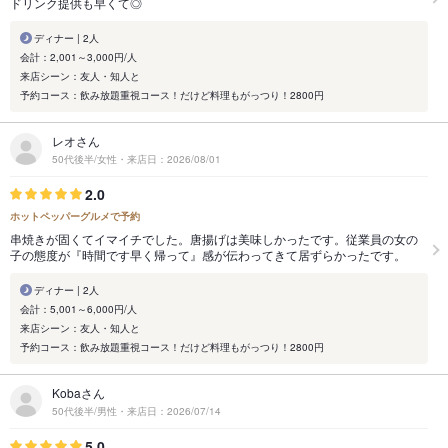
ドリンク提供も早くて◎
ディナー | 2人
会計：2,001～3,000円/人
来店シーン：友人・知人と
予約コース：飲み放題重視コース！だけど料理もがっつり！2800円
レオさん
50代後半/女性・来店日：2026/08/01
2.0
ホットペッパーグルメで予約
串焼きが固くてイマイチでした。唐揚げは美味しかったです。従業員の女の
子の態度が『時間です早く帰って』感が伝わってきて居ずらかったです。
ディナー | 2人
会計：5,001～6,000円/人
来店シーン：友人・知人と
予約コース：飲み放題重視コース！だけど料理もがっつり！2800円
Kobaさん
50代後半/男性・来店日：2026/07/14
5.0