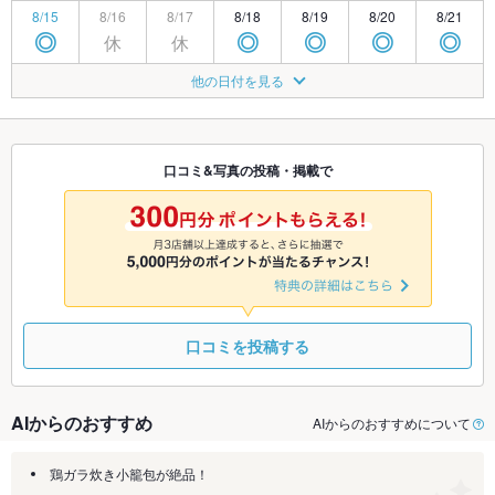
8/15
8/16
8/17
8/18
8/19
8/20
8/21
休
休
◎
◎
◎
◎
◎
8/22
8/23
8/24
8/25
8/26
8/27
8/28
他の日付を見る
□
◎
◎
◎
◎
◎
◎
8/29
8/30
8/31
9/1
9/2
9/3
9/4
□
◎
◎
◎
◎
◎
◎
口コミ&写真の投稿・掲載で
9/5
9/6
9/7
9/8
9/9
9/10
9/11
◎
◎
◎
◎
◎
◎
◎
口コミを投稿する
AIからのおすすめ
AIからのおすすめについて
鶏ガラ炊き小籠包が絶品！