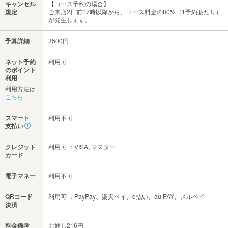
キャンセル
【コース予約の場合】
規定
ご来店2日前17時以降から、コース料金の80%（1予約あたり）
が発生します。
予算詳細
3500円
ネット予約
利用可
のポイント
利用
利用方法は
こちら
スマート
利用不可
支払い
クレジット
利用可 ：VISA､マスター
カード
電子マネー
利用不可
QRコード
利用可 ：PayPay、楽天ペイ、d払い、au PAY、メルペイ
決済
料金備考
お通し216円