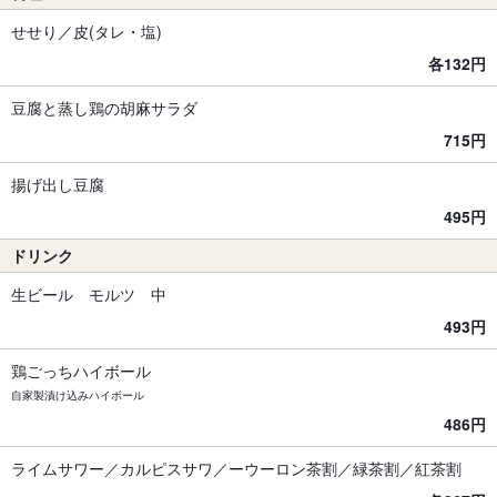
せせり／皮(タレ・塩)
各132円
豆腐と蒸し鶏の胡麻サラダ
715円
揚げ出し豆腐
495円
ドリンク
生ビール モルツ 中
493円
鶏ごっちハイボール
自家製漬け込みハイボール
486円
ライムサワー／カルピスサワ／ーウーロン茶割／緑茶割／紅茶割