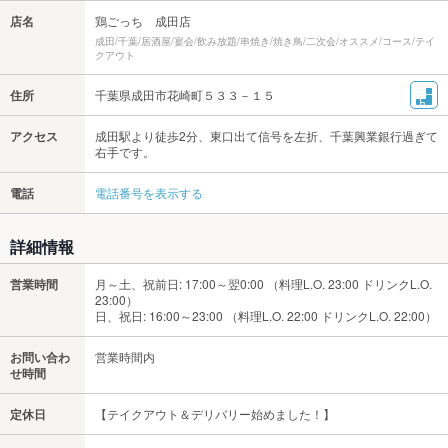
店名
鶏ごっち 成田店
成田/千葉/居酒屋/宴会/飲み放題/串焼き/焼き鳥/二次会/オススメ/コース/テイ
クアウト
住所
千葉県成田市花崎町５３３－１５
アクセス
成田駅より徒歩2分、東口出て信号を左折、千葉興業銀行過ぎて
右手です。
電話
電話番号を表示する
詳細情報
営業時間
月～土、祝前日: 17:00～翌0:00 （料理L.O. 23:00 ドリンクL.O.
23:00）
日、祝日: 16:00～23:00 （料理L.O. 22:00 ドリンクL.O. 22:00）
お問い合わ
営業時間内
せ時間
定休日
【テイクアウト＆デリバリー始めました！】