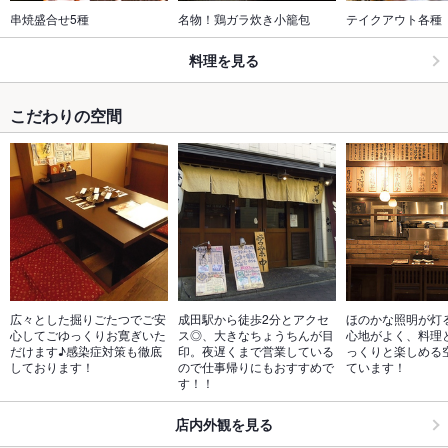
串焼盛合せ5種
名物！鶏ガラ炊き小籠包
テイクアウト各種
料理を見る
こだわりの空間
広々とした掘りごたつでご安
成田駅から徒歩2分とアクセ
ほのかな照明が灯
心してごゆっくりお寛ぎいた
ス◎、大きなちょうちんが目
心地がよく、料理
だけます♪感染症対策も徹底
印。夜遅くまで営業している
っくりと楽しめる
しております！
ので仕事帰りにもおすすめで
ています！
す！！
店内外観を見る