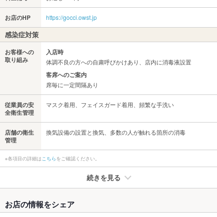
お店のHP
https://gocci.owst.jp
感染症対策
お客様への
入店時
取り組み
体調不良の方への自粛呼びかけあり、店内に消毒液設置
客席へのご案内
席毎に一定間隔あり
従業員の安
マスク着用、フェイスガード着用、頻繁な手洗い
全衛生管理
店舗の衛生
換気設備の設置と換気、多数の人が触れる箇所の消毒
管理
※各項目の詳細は
こちら
をご確認ください。
続きを見る
たばこ
お店の情報をシェア
禁煙・喫煙
全席禁煙