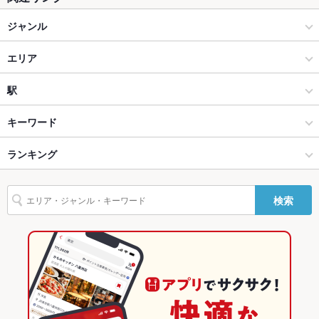
テラス席
なし
ジャンル
貸切
貸切不可 ：要相談
居酒屋
エリア
設備
和風
成田
駅
Wi-Fi
あり
成田・佐倉 × 居酒屋
成田 × 居酒屋
京成成田駅
キーワード
バリアフリ
なし ：ご案内可
ー
成田・佐倉 × 和風
成田 × 和風
公津の杜駅
ランキング
からあげ
レバー
つくね
小籠包
デザート
焼き鳥丼
駐車場
なし ：近隣にコインパーキングあります。
成田駅 × 居酒屋
成田 × 和食
成田駅
千葉のグルメランキング
英語メニュ
あり
検索
ー
成田駅 × 和風
成田 × 焼き鳥・鶏料理
千葉の居酒屋ランキング
その他設備
カウンター席あり。サク飲みサク飯大歓迎！
和食
千葉
成田・佐倉のグルメランキング
その他
焼き鳥・鶏料理
千葉 × 居酒屋
成田・佐倉の居酒屋ランキング
飲み放題
あり ：コース料理に含まれています
成田・佐倉 × 和食
千葉 × 和風
成田のグルメランキング
食べ放題
なし ：食べ放題はございません