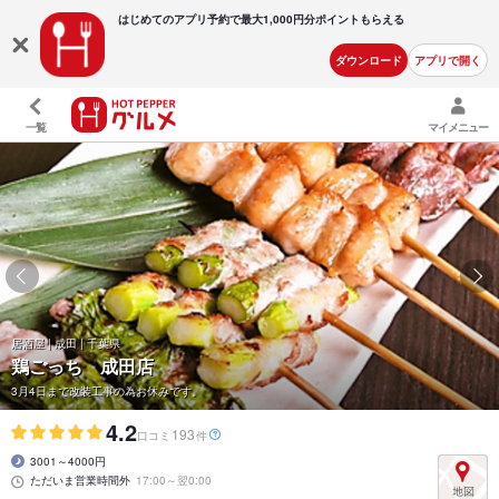
はじめてのアプリ予約で最大
1,000円分ポイントもらえる
ダウンロード
アプリで開く
一覧
マイメニュー
居酒屋 | 成田 | 千葉県
鶏ごっち 成田店
3月4日まで改装工事の為お休みです。
4.2
193
口コミ
件
3001～4000円
ただいま営業時間外
17:00～翌0:00