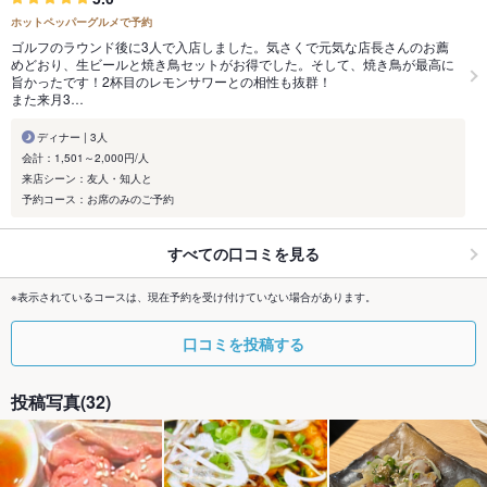
ホットペッパーグルメで予約
ゴルフのラウンド後に3人で入店しました。気さくで元気な店長さんのお薦
めどおり、生ビールと焼き鳥セットがお得でした。そして、焼き鳥が最高に
旨かったです！2杯目のレモンサワーとの相性も抜群！
また来月3…
ディナー | 3人
会計：1,501～2,000円/人
来店シーン：友人・知人と
予約コース：お席のみのご予約
すべての口コミを見る
※表示されているコースは、現在予約を受け付けていない場合があります。
口コミを投稿する
投稿写真(32)