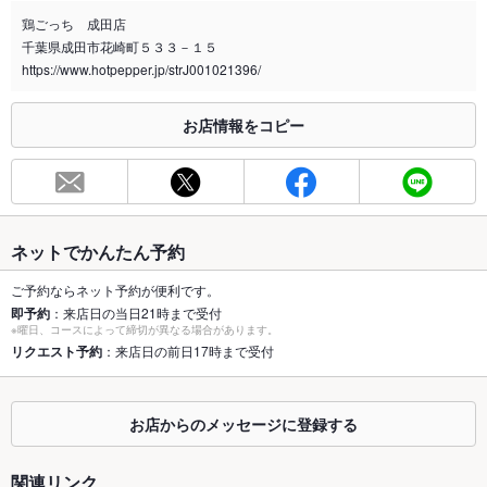
全席禁煙(電子タバコ含む)
鶏ごっち 成田店
千葉県成田市花崎町５３３－１５
喫煙専用室
なし
https://www.hotpepper.jp/strJ001021396/
※2020年4月1日～受動喫煙対策に関する法律が施行されています。正しい情報はお店へお問い
合わせください。
お店情報をコピー
お席
総席数
44席(テーブル32席、カウンター3席)
最大宴会収
30人(各種宴会受け付けております。)
容人数
ネットでかんたん予約
個室
なし ：個室はございません
ご予約ならネット予約が便利です。
即予約
：来店日の当日21時まで受付
※曜日、コースによって締切が異なる場合があります。
座敷
なし ：座敷はございません。
リクエスト予約
：来店日の前日17時まで受付
掘りごたつ
あり ：2Fにご用意ございます。
カウンター
あり
お店からのメッセージに登録する
ソファー
なし
関連リンク