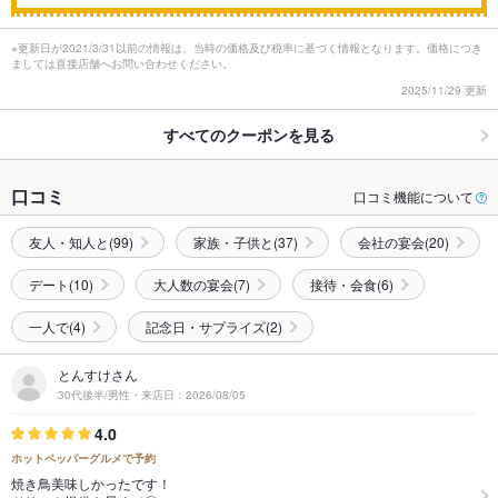
※更新日が2021/3/31以前の情報は、当時の価格及び税率に基づく情報となります。価格につき
ましては直接店舗へお問い合わせください。
2025/11/29 更新
すべてのクーポンを見る
口コミ
口コミ機能について
友人・知人と(99)
家族・子供と(37)
会社の宴会(20)
デート(10)
大人数の宴会(7)
接待・会食(6)
一人で(4)
記念日・サプライズ(2)
とんすけさん
30代後半/男性・来店日：2026/08/05
4.0
ホットペッパーグルメで予約
焼き鳥美味しかったです！