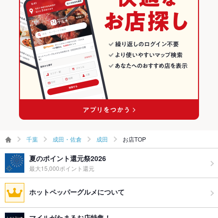
成田・佐倉 × 焼き鳥・鶏料理
千葉 × 和食
成田の居酒屋ランキング
お酒
カクテル充実、焼酎充実、日本酒充実、ワイン充実
お子様連れ
お子様連れOK ：お子様連れ歓迎
成田駅 × 和食
千葉 × 焼き鳥・鶏料理
ウェディン
２次会プランあります。
成田駅 × 焼き鳥・鶏料理
グパーティ
ー二次会
お祝い・サ
可
プライズ対
応
備考
ネット予約ございます！お気軽にお使い下さい。
千葉
成田・佐倉
成田
お店TOP
夏のポイント還元祭2026
最大15,000ポイント還元
ホットペッパーグルメについて
マイルがたまるお店特集！