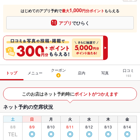
1,000
はじめてのアプリ予約で
最大
円分ポイント
もらえる
アプリ
でひらく
クーポン
口コミ
トップ
メニュー
店内
写真
4
193
このお店はネット予約時に
ポイントがつかえます
ネット予約の空席状況
土
日
月
火
水
木
金
8/8
8/9
8/10
8/11
8/12
8/13
8/14
TEL
◎
◎
◎
◎
◎
◎