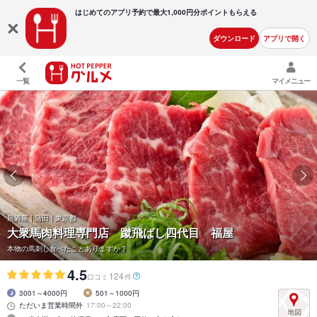
はじめてのアプリ予約で最大
1,000円分ポイントもらえる
ダウンロード
アプリで開く
一覧
マイメニュー
居酒屋 | 蒲田 | 東京都
大衆馬肉料理専門店 蹴飛ばし四代目 福屋
本物の馬刺し食べたことありますか？
4.5
124
口コミ
件
3001～4000円
501～1000円
ただいま営業時間外
17:00～22:00