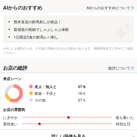
AIからのおすすめ
AIからのおすすめについて
熊本直送の鮮馬刺しが絶品！
新感覚の桜鍋でしゃぶしゃぶ体験
1日限定5食の鮮馬レバ刺し
※AIによる要約のため、不正確な情報が含まれる場合があります。掲載情報全文と併せてご確認
ください。
お店の総評
総評について
来店シーン
友人・知人と
57％
家族・子供と
16％
その他
27％
お店の雰囲気
にぎやか
落ち着いた
普段使い
特別な日
詳しい評価を見る