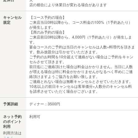
店の都合により休業日が変わる場合があります
キャンセル
【コース予約の場合】
規定
ご来店当日0時以降から、コース料金の100%（1予約あたり）
が発生します。
【席のみ予約の場合】
ご来店前日0時以降から、4,000円（1予約あたり）が発生しま
す。
宴会コースのご予約は当日のキャンセルは人数×料理代を頂きま
す。飲み放題分は引かせていただきます。
ご予約のお時間を10分超えて連絡がない場合はご予約をキャン
セルさせて頂きます。
前日迄にご連絡頂けた場合は料金はかかりません。当日に人数
が増える場合は特に料金がかかりませんがなるべく早めにご連
絡頂けますようご協力をお願い致します。
ご連絡とれない場合は無断キャンセルとさせていただきます。
10名以上の前日キャンセルは客単価分×人数分のキャンセル料
を請求させていただく場合がございます。
予算詳細
ディナー：3500円
ネット予約
利用可
のポイント
利用
利用方法は
こちら