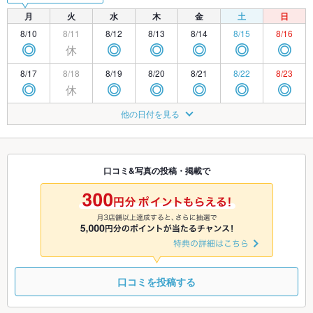
月
火
水
木
金
土
日
8/10
8/11
8/12
8/13
8/14
8/15
8/16
休
◎
◎
◎
◎
◎
◎
8/17
8/18
8/19
8/20
8/21
8/22
8/23
休
◎
◎
◎
◎
◎
◎
8/24
8/25
8/26
8/27
8/28
8/29
8/30
他の日付を見る
休
◎
◎
◎
◎
◎
◎
8/31
9/1
9/2
9/3
9/4
9/5
9/6
休
◎
◎
◎
◎
◎
◎
口コミ&写真の投稿・掲載で
9/7
9/8
9/9
9/10
9/11
9/12
9/13
休
◎
◎
◎
◎
◎
◎
口コミを投稿する