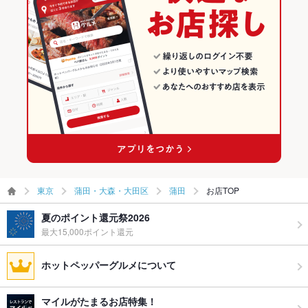
その他
蒲田の居酒屋ランキング
飲み放題
あり ：2時間飲み放題付きコースを3980円～ご用意しておりま
す。予約承り中！
食べ放題
なし ：一品一品真心込めてご提供いたします♪
お酒
カクテル充実、焼酎充実、日本酒充実、ワイン充実
お子様連れ
お子様連れ歓迎 ：お子様連れも歓迎いたします。
ウェディン
お気軽にご相談ください。
グパーティ
ー二次会
東京
蒲田・大森・大田区
蒲田
お店TOP
備考
ご予算・人数・日程等、些細なことでもご相談下さい。
夏のポイント還元祭2026
最大15,000ポイント還元
ホットペッパーグルメについて
マイルがたまるお店特集！