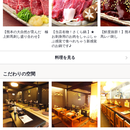
【熊本の大自然が育んだ　極
【当店名物！さくら鍋 】★
【鮮度抜群！】熊本
上鮮馬刺し盛り合わせ】
お刺身用のお肉をしゃぶしゃ
馬レバ刺し
ぶ感覚で食べれちゃう新感覚
のお鍋です♪
料理を見る
こだわりの空間