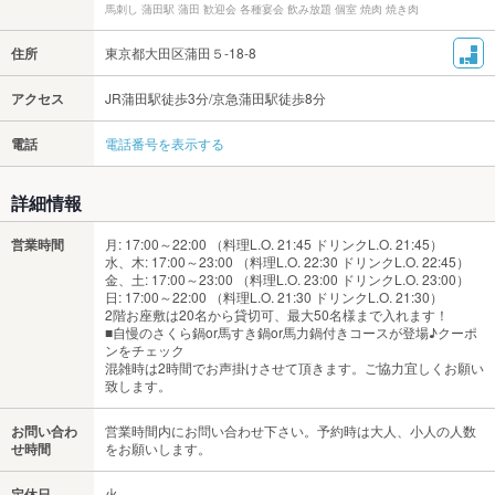
馬刺し 蒲田駅 蒲田 歓迎会 各種宴会 飲み放題 個室 焼肉 焼き肉
住所
東京都大田区蒲田５-18-8
アクセス
JR蒲田駅徒歩3分/京急蒲田駅徒歩8分
電話
電話番号を表示する
詳細情報
営業時間
月: 17:00～22:00 （料理L.O. 21:45 ドリンクL.O. 21:45）
水、木: 17:00～23:00 （料理L.O. 22:30 ドリンクL.O. 22:45）
金、土: 17:00～23:00 （料理L.O. 23:00 ドリンクL.O. 23:00）
日: 17:00～22:00 （料理L.O. 21:30 ドリンクL.O. 21:30）
2階お座敷は20名から貸切可、最大50名様まで入れます！
■自慢のさくら鍋or馬すき鍋or馬力鍋付きコースが登場♪クーポ
ンをチェック
混雑時は2時間でお声掛けさせて頂きます。ご協力宜しくお願い
致します。
お問い合わ
営業時間内にお問い合わせ下さい。予約時は大人、小人の人数
せ時間
をお願いします。
定休日
火