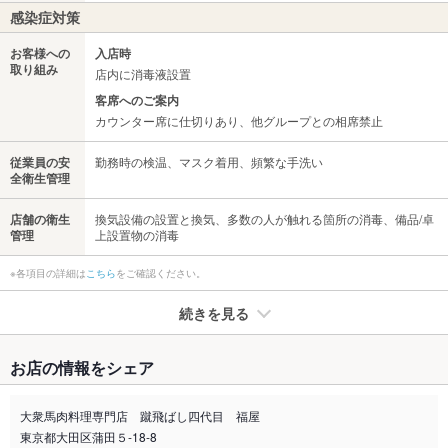
感染症対策
お客様への
入店時
取り組み
店内に消毒液設置
客席へのご案内
カウンター席に仕切りあり、他グループとの相席禁止
従業員の安
勤務時の検温、マスク着用、頻繁な手洗い
全衛生管理
店舗の衛生
換気設備の設置と換気、多数の人が触れる箇所の消毒、備品/卓
管理
上設置物の消毒
※各項目の詳細は
こちら
をご確認ください。
続きを見る
たばこ
お店の情報をシェア
禁煙・喫煙
全席禁煙
店の入り口に灰皿を設置
大衆馬肉料理専門店 蹴飛ばし四代目 福屋
東京都大田区蒲田５-18-8
喫煙専用室
なし