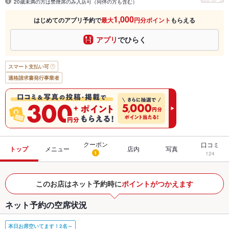
20歳未満の方は禁煙席のみ入店可（同伴の方も含む）
1,000
はじめてのアプリ予約で
最大
円分ポイント
もらえる
アプリ
でひらく
スマート支払い可
適格請求書発行事業者
クーポン
口コミ
トップ
メニュー
店内
写真
1
124
このお店はネット予約時に
ポイントがつかえます
ネット予約の空席状況
本日お席空いてます！2名～