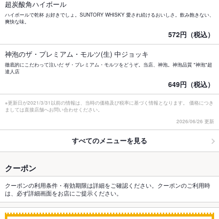
超炭酸角ハイボール
ハイボールで乾杯 お好きでしょ。SUNTORY WHISKY 愛され続けるおいしさ。飲み飽きない、
爽快な味。
572円（税込）
神泡のザ・プレミアム・モルツ(生) 中ジョッキ
徹底的にこだわって注いだ ザ・プレミアム・モルツをどうぞ。当店、神泡。神泡品質 "神泡"超
達人店
649円（税込）
※更新日が2021/3/31以前の情報は、当時の価格及び税率に基づく情報となります。 価格につき
ましては直接店舗へお問い合わせください。
2026/06/26 更新
すべてのメニューを見る
クーポン
クーポンの利用条件・有効期限は詳細をご確認ください。クーポンのご利用時
は、必ず詳細画面をお店にご提示ください。