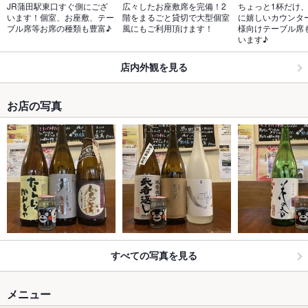
JR蒲田駅東口すぐ側にござ
広々したお座敷席を完備！2
ちょっと1杯だけ
います！個室、お座敷、テー
階をまるごと貸切で大型個室
に嬉しいカウンタ
ブル席等お席の種類も豊富♪
風にもご利用頂けます！
様向けテーブル席
います♪
店内外観を見る
お店の写真
すべての写真を見る
メニュー