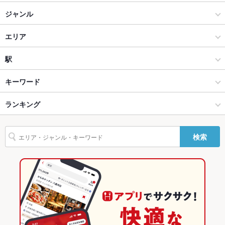
ソファー
なし ：様々なシーンやメンバーに合わせたお席をご用意させて
頂きます。用途や人数などご相談下さいませ！
えっ！？つくねっすか！？ 中山店
ジャンル
テラス席
なし ：テラスは御座いませんが、悪天候でも安心の室内で、ご
居酒屋
エリア
宴会をお楽しみ下さい。
和風
蒲田
駅
貸切
貸切可 ：2階のお座敷は30名様～貸切可能です。詳細は店舗ま
でお問い合わせ下さい。
蒲田・大森・大田区 × 居酒屋
蒲田 × 居酒屋
蒲田駅
キーワード
設備
蒲田・大森・大田区 × 和風
蒲田 × 和風
京急蒲田駅
ランキング
からあげ
お茶漬け
馬刺し
モツ煮込み
フライドポテト
ソーセージ
Wi-Fi
なし
うどん
天ぷら
つくね
デザート
馬肉
蒲田駅 × 居酒屋
東京
東京のグルメランキング
バリアフリ
なし ：お手伝い必要な際はお気軽にご連絡ください。お困りの
ー
際はスタッフまでお気軽にお申し付け下さい。
検索
蒲田駅 × 和風
東京 × 居酒屋
東京の居酒屋ランキング
駐車場
なし ：近くにコインパーキング有り
東京 × 和風
蒲田・大森・大田区のグルメランキング
TV・プロジ
あり
ェクタ
蒲田・大森・大田区の居酒屋ランキング
その他設備
テレビ・昭和の懐かしの音楽！ 混雑時の席のご利用は3時間と
させて頂きます。
蒲田のグルメランキング