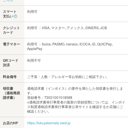
スマート
利用可
支払い
クレジット
利用可 ：VISA､マスター､アメックス､DINERS､JCB
カード
電子マネー
利用可 ：Suica､PASMO､nanaco､ICOCA､iD､QUICPay､
ApplePay
QRコード
利用不可
決済
料金備考
ご予算・人数・アレルギー等お気軽にご相談下さい。
領収書
適格請求書（インボイス）の要件を満たした領収書を発行しま
（適格簡易
す。
請求書）
登録番号：T3021001018588
※適格請求書発行事業者の最新の登録状態については、インボイ
ス制度適格請求書発行事業者公表サイトを確認するか店舗にご
確認ください。
お店のHP
https://fukuyakamata.owst.jp