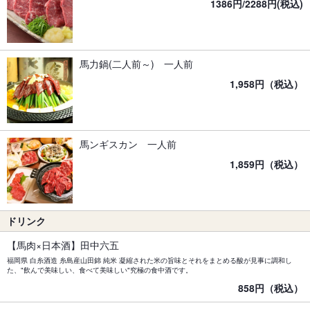
1386円/2288円(税込)
馬力鍋(二人前～) 一人前
1,958円（税込）
馬ンギスカン 一人前
1,859円（税込）
ドリンク
【馬肉×日本酒】田中六五
福岡県 白糸酒造 糸島産山田錦 純米 凝縮された米の旨味とそれをまとめる酸が見事に調和し
た、"飲んで美味しい、食べて美味しい"究極の食中酒です。
858円（税込）