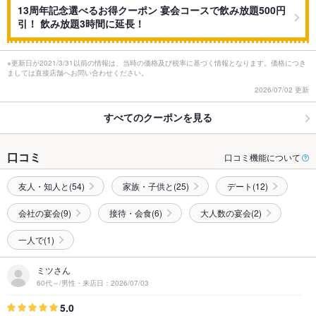
13周年記念選べるお得クーポン 宴会コースで飲み放題500円
引！ 飲み放題3時間に延長！
※更新日が2021/3/31以前の情報は、当時の価格及び税率に基づく情報となります。価格につき
ましては直接店舗へお問い合わせください。
2026/07/02 更新
すべてのクーポンを見る
口コミ
口コミ機能について
友人・知人と(54)
家族・子供と(25)
デート(12)
会社の宴会(9)
接待・会食(6)
大人数の宴会(2)
一人で(1)
ミツさん
60代～/男性・来店日：2026/07/03
5.0