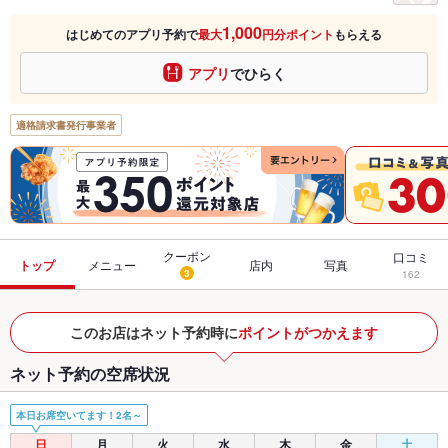
1,000
はじめてのアプリ予約で
最大
円分ポイント
もらえる
アプリ
でひらく
適格請求書発行事業者
クーポン
口コミ
トップ
メニュー
店内
写真
3
162
このお店はネット予約時に
ポイントがつかえます
ネット予約の空席状況
本日お席空いてます！2名～
日
月
火
水
木
金
土