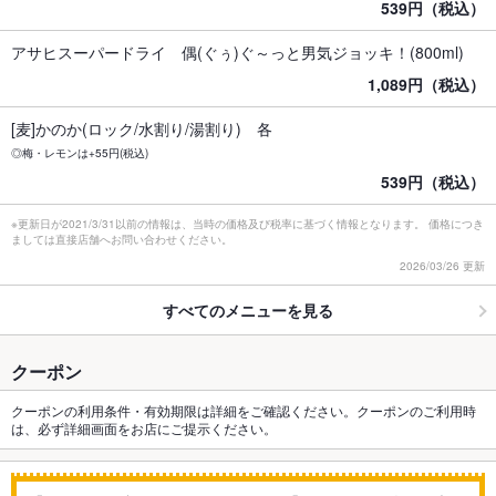
539円（税込）
アサヒスーパードライ 偶(ぐぅ)ぐ～っと男気ジョッキ！(800ml)
1,089円（税込）
[麦]かのか(ロック/水割り/湯割り) 各
◎梅・レモンは+55円(税込)
539円（税込）
※更新日が2021/3/31以前の情報は、当時の価格及び税率に基づく情報となります。 価格につき
ましては直接店舗へお問い合わせください。
2026/03/26 更新
すべてのメニューを見る
クーポン
クーポンの利用条件・有効期限は詳細をご確認ください。クーポンのご利用時
は、必ず詳細画面をお店にご提示ください。