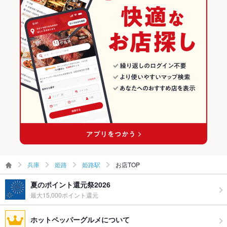
ウェディン
－
姫路 × 居酒屋
兵庫 × お好み焼き
姫路駅のグルメランキング
グパーティ
ー二次会
姫路 × 創作
兵庫 × 居酒屋
姫路駅のお好み焼き・もんじゃランキング
備考
－
手柄駅 × 居酒屋
兵庫 × 創作
手柄駅 × 創作
兵庫
姫路
姫路駅
お店TOP
夏のポイント還元祭2026
最大15,000ポイント還元
ホットペッパーグルメについて