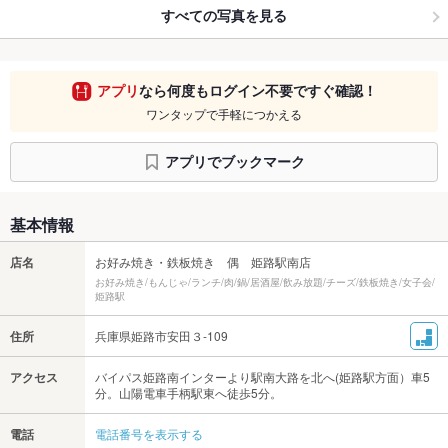
すべての写真を見る
アプリ
なら何度もログイン不要ですぐ確認！
ワンタップで手軽につかえる
アプリでブックマーク
基本情報
店名
お好み焼き・鉄板焼き 偶 姫路駅南店
お好み焼き/もんじゃ/ランチ/肉/鍋/居酒屋/飲み放題/チーズ/鉄板焼き/女子会/
姫路駅
住所
兵庫県姫路市安田３-109
アクセス
バイパス姫路南インターより駅南大路を北へ(姫路駅方面）車5
分。山陽電車手柄駅東へ徒歩5分。
電話
電話番号を表示する