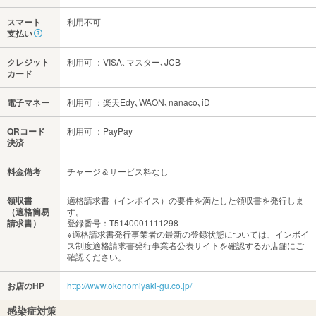
スマート
利用不可
支払い
クレジット
利用可 ：VISA､マスター､JCB
カード
電子マネー
利用可 ：楽天Edy､WAON､nanaco､iD
QRコード
利用可 ：PayPay
決済
料金備考
チャージ＆サービス料なし
領収書
適格請求書（インボイス）の要件を満たした領収書を発行しま
（適格簡易
す。
請求書）
登録番号：T5140001111298
※適格請求書発行事業者の最新の登録状態については、インボイ
ス制度適格請求書発行事業者公表サイトを確認するか店舗にご
確認ください。
お店のHP
http://www.okonomiyaki-gu.co.jp/
感染症対策