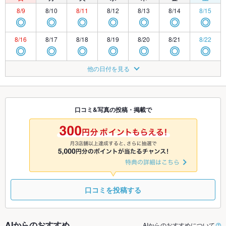
8/9
8/10
8/11
8/12
8/13
8/14
8/15
◎
◎
◎
◎
◎
◎
◎
8/16
8/17
8/18
8/19
8/20
8/21
8/22
◎
◎
◎
◎
◎
◎
◎
8/23
8/24
8/25
8/26
8/27
8/28
8/29
他の日付を見る
◎
◎
◎
◎
◎
◎
◎
8/30
8/31
9/1
9/2
9/3
9/4
9/5
◎
◎
◎
◎
◎
◎
◎
口コミ&写真の投稿・掲載で
9/6
9/7
9/8
9/9
9/10
9/11
9/12
◎
◎
◎
◎
◎
◎
◎
口コミを投稿する
AIからのおすすめ
AIからのおすすめについて