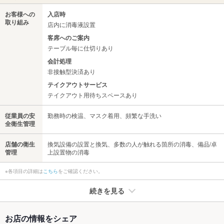
お客様への
入店時
取り組み
店内に消毒液設置
客席へのご案内
テーブル毎に仕切りあり
会計処理
非接触型決済あり
テイクアウトサービス
テイクアウト用待ちスペースあり
従業員の安
勤務時の検温、マスク着用、頻繁な手洗い
全衛生管理
店舗の衛生
換気設備の設置と換気、多数の人が触れる箇所の消毒、備品/卓
管理
上設置物の消毒
※各項目の詳細は
こちら
をご確認ください。
続きを見る
たばこ
お店の情報をシェア