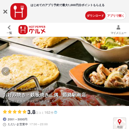
はじめてのアプリ予約で最大
1,000円分ポイントもらえる
ダウンロード
アプリで開く
一覧
マイメニュー
お好み焼き・もんじゃ | 姫路駅 | 兵庫県
お好み焼き・鉄板焼き 偶 姫路駅南店
お好み焼・鉄板焼 ファミリー居酒屋
3.8
162
口コミ
件
2001～3000円
ただいま営業中
17:00～23:00