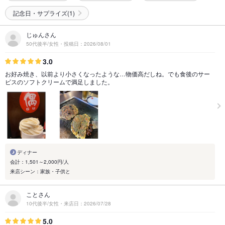
記念日・サプライズ(1)
じゅんさん
50代後半/女性・投稿日：2026/08/01
3.0
お好み焼き、以前より小さくなったような…物価高だしね。でも食後のサー
ビスのソフトクリームで満足しました。
ディナー
会計：1,501～2,000円/人
来店シーン：家族・子供と
ことさん
10代後半/女性・来店日：2026/07/28
5.0