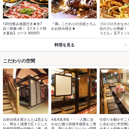
120分飲み放題付き★全7
『偶』こだわりの元祖とろふ
ゴロゴロ大きなホ
品！鉄板×肉！【スタミナ焼
わお好み焼き★
伝のタレが絶妙！
き宴会】コース 3000円
うどん』玉子トッ
料理を見る
こだわりの空間
お好み焼き屋さんとは思えな
4名/6名/8名・・・人数に合
仕切りを動かすこ
い、明るく清潔で広々とした
わせた掘り炬燵半個室をご用
に合わせた半空間
半個室空間が自慢の『偶　姫
意。周りを気にならない空間
や友人と鉄板を囲