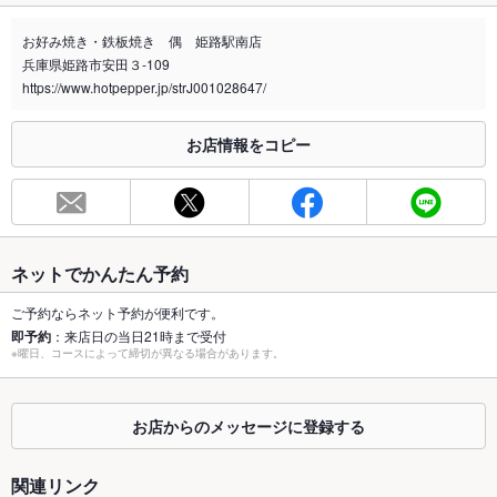
禁煙・喫煙
全席禁煙
お好み焼き・鉄板焼き 偶 姫路駅南店
喫煙専用室
なし
兵庫県姫路市安田３-109
https://www.hotpepper.jp/strJ001028647/
※2020年4月1日～受動喫煙対策に関する法律が施行されています。正しい情報はお店へお問い
合わせください。
お店情報をコピー
お席
総席数
70席
最大宴会収
70人
容人数
ネットでかんたん予約
個室
なし ：4名,6名…人数に合わせた掘り炬燵半個室をご用意。
ご予約ならネット予約が便利です。
即予約
：来店日の当日21時まで受付
座敷
なし ：半個室掘り炬燵お座敷をご用意
※曜日、コースによって締切が異なる場合があります。
掘りごたつ
あり ：4名,6名…人数に合わせた掘り炬燵半個室をご用意。
お店からのメッセージに登録する
カウンター
なし
ソファー
なし
関連リンク