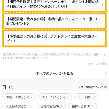
【NET予約限定！還元キャンペーン★】 ポイント利用の方
⇒利用ポイント額の10％お会計よりOFF！
【期間限定！飲み会に◎】 名物一品スジこんコトコト煮、1
皿プレゼント♪
【小学生以下のお子様に♪】 ポテトフライご注文⇒大盛サー
ビス！
※更新日が2021/3/31以前の情報は、当時の価格及び税率に基づく情報となります。価格につき
ましては直接店舗へお問い合わせください。
2024/10/28 更新
すべてのクーポンを見る
口コミ
口コミ機能について
家族・子供と(93)
友人・知人と(36)
デート(22)
大人数の宴会(4)
会社の宴会(3)
接待・会食(1)