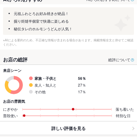
元祖ふわとろお好み焼きが絶品！
掘り炬燵半個室で快適に楽しめる
秘伝タレのホルモンうどんが人気！
※AIによる要約のため、不正確な情報が含まれる場合があります。掲載情報全文と併せてご確認
ください。
お店の総評
総評について
来店シーン
家族・子供と
56％
友人・知人と
27％
その他
17％
お店の雰囲気
にぎやか
落ち着いた
普段使い
特別な日
詳しい評価を見る