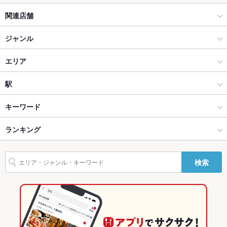
テラス席
なし
関連店舗
貸切
貸切可 ：42名OKのお座敷をご用意。事前にご相談ください♪
偶
ジャンル
設備
お好み焼き・もんじゃ
エリア
Wi-Fi
なし
お好み焼き
姫路駅
駅
バリアフリ
なし
ー
姫路 × お好み焼き・もんじゃ
姫路駅 × お好み焼き・もんじゃ
山陽姫路駅
キーワード
駐車場
あり
姫路 × お好み焼き
姫路駅 × お好み焼き
手柄駅
ランキング
からあげ
エビ料理
カキ料理・オイスター
にんにく料理
フライドポテト
その他設備
－
ソーセージ
うどん
そば
牛すじ
焼きそば
チャンポン
鶏皮
手柄駅 × お好み焼き・もんじゃ
姫路駅 × 居酒屋
姫路駅
兵庫のグルメランキング
その他
検索
ちりとり鍋
ステーキ
餃子
麻婆豆腐
たこ焼き
ねぎ焼き
焼きうどん
手柄駅 × お好み焼き
姫路駅 × 創作
兵庫のお好み焼き・もんじゃランキング
飲み放題
あり ：120分[飲放]コース3000円
ホルモン焼きそば
食べ放題
なし
居酒屋
兵庫
姫路のグルメランキング
お子様連れ
お子様連れ歓迎
創作
兵庫 × お好み焼き・もんじゃ
姫路のお好み焼き・もんじゃランキング