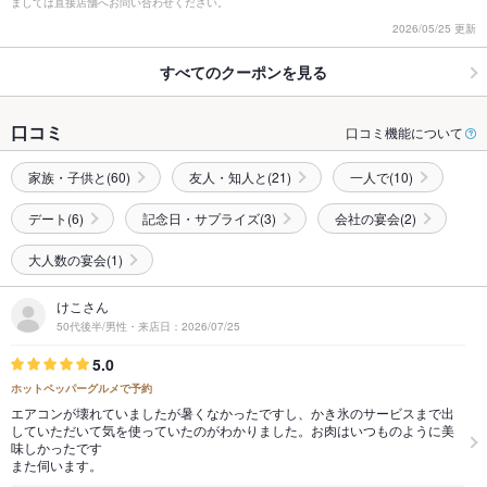
ましては直接店舗へお問い合わせください。
2026/05/25 更新
すべてのクーポンを見る
口コミ
口コミ機能について
家族・子供と(60)
友人・知人と(21)
一人で(10)
デート(6)
記念日・サプライズ(3)
会社の宴会(2)
大人数の宴会(1)
けこさん
50代後半/男性・来店日：2026/07/25
5.0
ホットペッパーグルメで予約
エアコンが壊れていましたが暑くなかったですし、かき氷のサービスまで出
していただいて気を使っていたのがわかりました。お肉はいつものように美
味しかったです
また伺います。