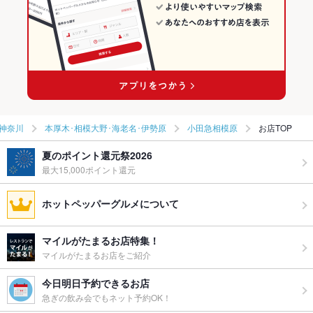
神奈川
本厚木･相模大野･海老名･伊勢原
小田急相模原
お店TOP
夏のポイント還元祭2026
最大15,000ポイント還元
ホットペッパーグルメについて
マイルがたまるお店特集！
マイルがたまるお店をご紹介
今日明日予約できるお店
急ぎの飲み会でもネット予約OK！