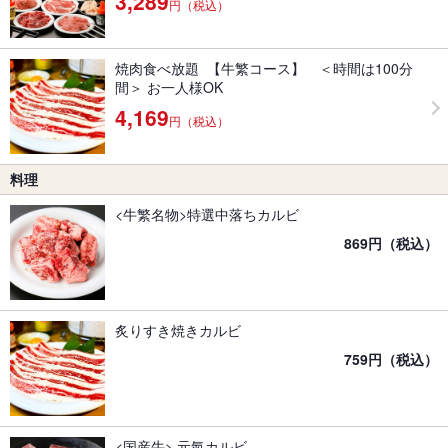
3,289
円（税込）
焼肉食べ放題 【牛繁コース】 ＜時間は100分
間＞ お一人様OK
4,169
円（税込）
料理
<牛繁名物>特選中落ちカルビ
869円（税込）
炙りすき焼きカルビ
759円（税込）
<国産牛> 元氣カルビ