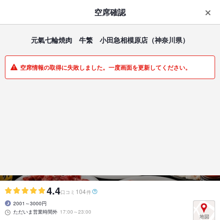
はじめてのアプリ予約で最大
1,000円分ポイントもらえる
空席確認
ダウンロード
アプリで開く
元氣七輪焼肉 牛繁 小田急相模原店
（神奈川県）
一覧
マイメニュー
空席情報の取得に失敗しました。一度画面を更新してください。
焼肉・ホルモン | 小田急相模原 | 神奈川県
元氣七輪焼肉 牛繁 小田急相模原店
焼肉食べ放題×飲み放題＝安心価格で大満足
4.4
104
口コミ
件
2001～3000円
ただいま営業時間外
17:00～23:00