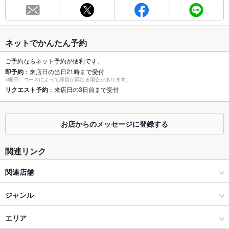
総席数
65席(ご宴会など承ります。ご予約はお早めに★)
最大宴会収
－
容人数
ネットでかんたん予約
個室
なし ：個室はございませんが、お席をご考慮させて頂きます◎
ご予約ならネット予約が便利です。
即予約
：来店日の当日21時まで受付
座敷
なし ：お座敷はございませんが、ゆったり座れるテーブル席を
※曜日、コースによって締切が異なる場合があります。
ご用意しております。
リクエスト予約
：来店日の3日前まで受付
掘りごたつ
なし ：足をのばしてゆっくりお寛ぎいただけます。
カウンター
なし ：お一人様からご利用頂けるお席をご用意しております◎
お店からのメッセージに登録する
ソファー
なし ：多種多様のお席をご用意しております。
関連リンク
テラス席
なし ：テラスは御座いませんが、悪天候でも安心の室内で、ご
関連店舗
宴会をお楽しみ下さい。
牛繁
貸切
ジャンル
貸切不可 ：詳細はお問い合わせください。
設備
焼肉・ホルモン
エリア