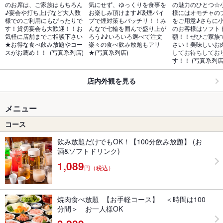
のお席は、ご家族はもちろん
気にせず、ゆっくりを食事を
の魅力のひとつ☆
♪宴会や打ち上げなど大人数
お楽しみ頂けます♪吸煙パイ
様にはオモチャの
様でのご利用にもぴったりで
プで煙対策もバッチリ！！み
をご用意♪さらに
す！貸切宴会も大歓迎！！お
んなで七輪を囲んで盛り上が
のお客様はソフト
気軽に店舗までご相談下さい
ろう♪♪いろいろ選べて注文
額！！ぜひご家族
★お得な食べ飲み放題やコー
楽々の食べ飲み放題もアリ
さい！美味しいお
スがお薦め！！  (写真系列店)
★(写真系列店)
してお待ちしてお
す！！ (写真系列店
店内外観を見る
メニュー
コース
飲み放題だけでもOK！【100分飲み放題】 (お
酒&ソフトドリンク)
1,089
円（税込）
焼肉食べ放題 【お手軽コース】 ＜時間は100
分間＞ お一人様OK