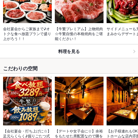
会社宴会からご家族まで♪オ
【牛繁プレミアム】上物焼肉
サイドメニューも
トクな食べ放題プランで盛り
☆牛繁自慢の本格焼肉をご堪
まみからデザート
上がろう！！
能ください！
料理を見る
こだわりの空間
【会社宴会・打ち上げに☆】
【デートや女子会に☆】余裕
【お子様連れもO
足元らくらく♪掘りごたつ式
をもたせた席配置なので隣を
トホームな店内雰