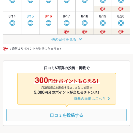
◎
◎
◎
◎
◎
◎
◎
8/14
8/15
8/16
8/17
8/18
8/19
8/20
◎
◎
◎
◎
◎
◎
◎
8/21
8/22
8/23
8/24
8/25
8/26
8/27
他の日付を見る
◎
◎
◎
◎
◎
◎
◎
：通常よりポイントがお得にたまります
8/28
8/29
8/30
8/31
9/1
9/2
9/3
口コミ&写真の投稿・掲載で
◎
◎
◎
◎
◎
◎
◎
9/4
9/5
9/6
9/7
9/8
9/9
9/10
◎
◎
◎
◎
◎
◎
◎
口コミを投稿する