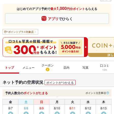
1,000
はじめてのアプリ予約で
最大
円分ポイント
もらえる
アプリ
でひらく
ポイントプラス
対象店
クーポン
口コミ
トップ
メニュー
店内
写真
3
104
ネット予約の空席状況
ポイントがつかえる
予約人数分の
ポイントがたまる
ポイント注意事項
金
土
日
月
火
水
木
8/7
8/8
8/9
8/10
8/11
8/12
8/13