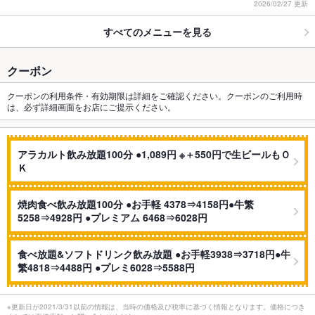
2026/02/27 更新
すべてのメニューを見る
クーポン
クーポンの利用条件・有効期限は詳細をご確認ください。クーポンのご利用時
は、必ず詳細画面をお店にご提示ください。
アラカルト飲み放題100分 ●1,089円 ※＋550円で生ビールもＯ
Ｋ
焼肉食べ飲み放題100分 ●お手軽 4378⇒4158円●牛繁
5258⇒4928円 ●プレミアム 6468⇒6028円
食べ放題&ソフトドリンク飲み放題 ●お手軽3938⇒3718円●牛
繁4818⇒4488円 ●プレミ6028⇒5588円
※更新日が2021/3/31以前の情報は、当時の価格及び税率に基づく情報となります。価格につき