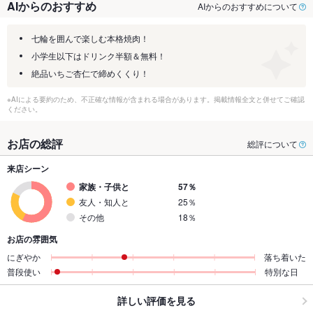
AIからのおすすめ
AIからのおすすめについて
七輪を囲んで楽しむ本格焼肉！
小学生以下はドリンク半額＆無料！
絶品いちご杏仁で締めくくり！
※AIによる要約のため、不正確な情報が含まれる場合があります。掲載情報全文と併せてご確認
ください。
お店の総評
総評について
来店シーン
家族・子供と
57％
友人・知人と
25％
その他
18％
お店の雰囲気
にぎやか
落ち着いた
普段使い
特別な日
詳しい評価を見る