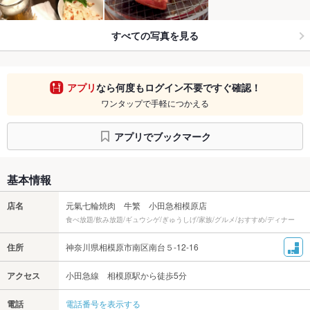
すべての写真を見る
アプリ
なら何度もログイン不要ですぐ確認！
ワンタップで手軽につかえる
アプリでブックマーク
基本情報
店名
元氣七輪焼肉 牛繁 小田急相模原店
食べ放題/飲み放題/ギュウシゲ/ぎゅうしげ/家族/グルメ/おすすめ/ディナー
住所
神奈川県相模原市南区南台５-12-16
アクセス
小田急線 相模原駅から徒歩5分
電話
電話番号を表示する