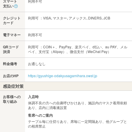
スマート
利用不可
支払い
クレジット
利用可 ：VISA､マスター､アメックス､DINERS､JCB
カード
電子マネー
利用不可
QRコード
利用可 ：COIN＋、PayPay、楽天ペイ、d払い、au PAY、メル
決済
ペイ、支付宝（Alipay）、微信支付（WeChat Pay）
料金備考
お通しなし
お店のHP
https://gyushige-odakyusagamihara.owst.jp
感染症対策
お客様への
入店時
取り組み
体調不良の方への自粛呼びかけあり、施設内のマスク着用依頼
あり、店内に消毒液設置
客席へのご案内
テーブル毎に仕切りあり、席毎に一定間隔あり、他グループと
の相席禁止