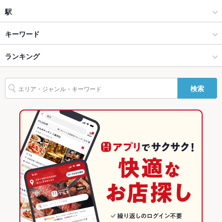
Wi-Fi
未確認
焼肉
小田急相模原
駅
バリアフリ
なし ：お手伝い必要な際はお気軽にご連絡ください。
ー
本厚木･相模大野･海老名･伊勢原 × 焼肉・ホルモン
小田急相模原 × 焼肉・ホルモン
小田急相模原駅
キーワード
駐車場
なし ：お近くのパーキングをご利用下さい。
本厚木･相模大野･海老名･伊勢原 × 焼肉
小田急相模原 × 焼肉
ランキング
にんにく料理
ソーセージ
すき焼き
レバー
ハンバーグ
カレーライス
その他設備
ご不明点等、お気軽に店舗へご相談ください。
杏仁豆腐
ビビンバ
石焼きビビンバ
冷麺
デザート
馬肉
小田急相模原駅 × 焼肉・ホルモン
神奈川
神奈川のグルメランキング
その他
検索
カルビラーメン
小田急相模原駅 × 焼肉
神奈川 × 焼肉・ホルモン
神奈川の焼肉・ホルモンランキング
飲み放題
あり ：2時間制 ラストオーダー20分前
神奈川 × 焼肉
本厚木･相模大野･海老名･伊勢原のグルメランキング
食べ放題
あり ：食べ放題プランをご用意♪2000円台～ご用意しておりま
す★
本厚木･相模大野･海老名･伊勢原の焼肉・ホルモンランキング
お子様連れ
お子様連れ歓迎 ：おもちゃプレゼント
小田急相模原のグルメランキング
ウェディン
各種宴会・お集まりに対応いたしますごお気軽に相談下さい
グパーティ
小田急相模原の焼肉・ホルモンランキング
ー二次会
備考
ソフトドリンク小学生以下半額