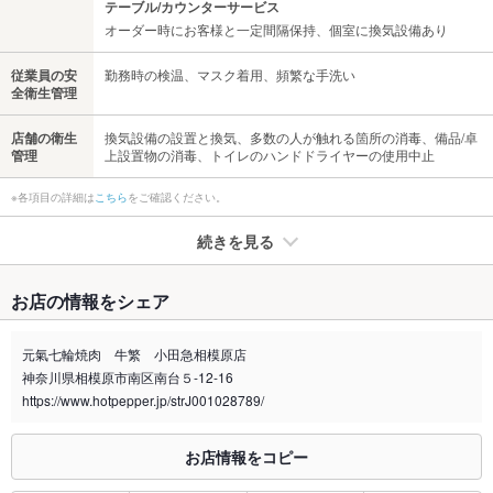
テーブル/カウンターサービス
オーダー時にお客様と一定間隔保持、個室に換気設備あり
従業員の安
勤務時の検温、マスク着用、頻繁な手洗い
全衛生管理
店舗の衛生
換気設備の設置と換気、多数の人が触れる箇所の消毒、備品/卓
管理
上設置物の消毒、トイレのハンドドライヤーの使用中止
※各項目の詳細は
こちら
をご確認ください。
続きを見る
たばこ
お店の情報をシェア
禁煙・喫煙
全席禁煙
元氣七輪焼肉 牛繁 小田急相模原店
喫煙専用室
なし
神奈川県相模原市南区南台５-12-16
https://www.hotpepper.jp/strJ001028789/
※2020年4月1日～受動喫煙対策に関する法律が施行されています。正しい情報はお店へお問い
合わせください。
お店情報をコピー
お席