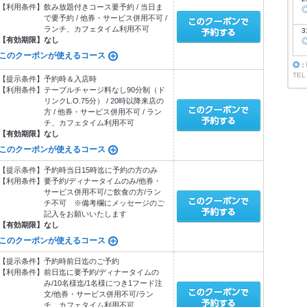
【利用条件】
飲み放題付きコース要予約 / 当日ま
で要予約 / 他券・サービス併用不可 /
ランチ、カフェタイム利用不可
3
【有効期限】
なし
このクーポンが使えるコース
◎
：
TEL
【提示条件】
予約時＆入店時
【利用条件】
テーブルチャージ料なし90分制（ド
リンクL.O.75分） / 20時以降来店の
方 / 他券・サービス併用不可 / ラン
チ、カフェタイム利用不可
【有効期限】
なし
このクーポンが使えるコース
【提示条件】
予約時当日15時迄に予約の方のみ
【利用条件】
要予約/ディナータイムのみ/他券・
サービス併用不可/ご飲食の方/ラン
チ不可 ※備考欄にメッセージのご
記入をお願いいたします
【有効期限】
なし
このクーポンが使えるコース
【提示条件】
予約時前日迄のご予約
【利用条件】
前日迄に要予約/ディナータイムの
み/10名様迄/1名様につき1フード注
文/他券・サービス併用不可/ラン
チ、カフェタイム利用不可