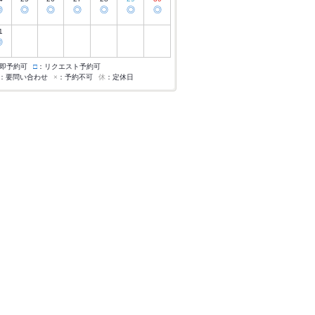
◎
◎
◎
◎
◎
◎
◎
1
◎
即予約可
□
：リクエスト予約可
：要問い合わせ
×
：予約不可
休
：定休日