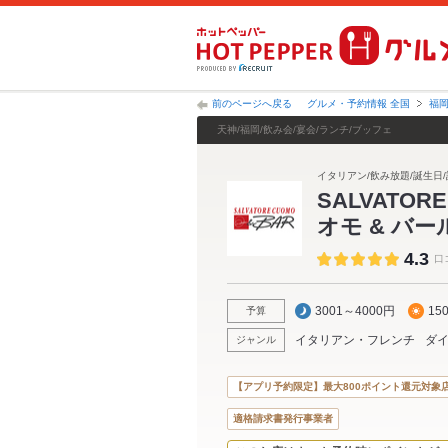
前のページへ戻る
グルメ・予約情報 全国
福
天神/福岡/飲み会/宴会/ランチ/ブッフェ
イタリアン/飲み放題/誕生日/
SALVATOR
オモ & バ
4.3
口
3001～4000円
15
予算
イタリアン・フレンチ
ダ
ジャンル
【アプリ予約限定】最大800ポイント還元対象
適格請求書発行事業者