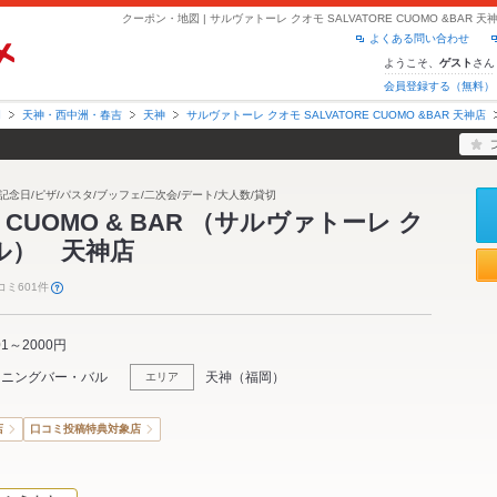
よくある問い合わせ
ようこそ、
さん
ゲスト
会員登録する（無料）
岡
天神・西中洲・春吉
天神
サルヴァトーレ クオモ SALVATORE CUOMO &BAR 天神店
記念日/ピザ/パスタ/ブッフェ/二次会/デート/大人数/貸切
E CUOMO & BAR （サルヴァトーレ ク
ール） 天神店
コミ601件
01～2000円
イニングバー・バル
天神
（
福岡
）
エリア
店
口コミ投稿特典対象店