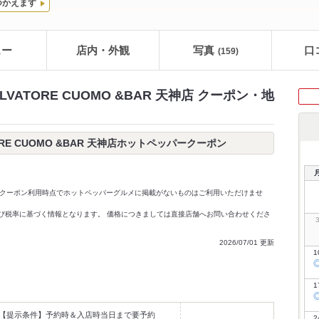
つかえます
ュー
店内・外観
写真
口
(159)
VATORE CUOMO &BAR 天神店 クーポン・地
ORE CUOMO &BAR 天神店ホットペッパークーポン
クーポン利用時点でホットペッパーグルメに掲載がないものはご利用いただけませ
価格及び税率に基づく情報となります。 価格につきましては直接店舗へお問い合わせくださ
2026/07/01 更新
1
1
【提示条件】
予約時＆入店時当日まで要予約
2