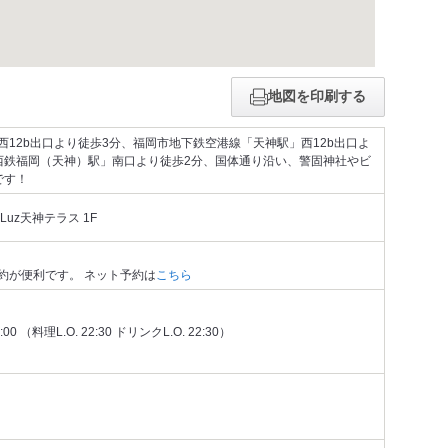
地図を印刷する
12b出口より徒歩3分、福岡市地下鉄空港線「天神駅」西12b出口よ
西鉄福岡（天神）駅」南口より徒歩2分、国体通り沿い、警固神社やビ
です！
Luz天神テラス 1F
約が便利です。 ネット予約は
こちら
 （料理L.O. 22:30 ドリンクL.O. 22:30）