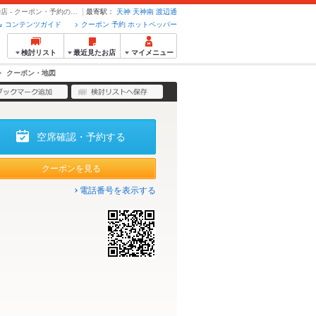
クーポン・地図 | サルヴァトーレ クオモ SALVATORE CUOMO &BAR 天神店 - クーポン・予約のホットペッパーグルメ
最寄駅：
天神
天神南
渡辺通
コンテンツガイド
クーポン 予約 ホットペッパー
検討リスト
最近見たお店
マイメニュー
クーポン・地図
空席確認・予約する
クーポンを見る
電話番号を表示する