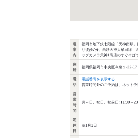
道
福岡市地下鉄七隈線「天神南駅」西
案
り徒歩7分、西鉄天神大牟田線「
内
ッグカメラ天神1号店のすぐそば
住
福岡県福岡市中央区今泉１-22-17 
所
電
電話番号を表示する
話
営業時間外のご予約は、ネット予
営
業
月～日、祝日、祝前日: 11:30～23:00
時
間
定
休
※1月1日
日