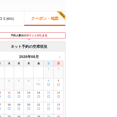
コミ
クーポン・地図
(
601
)
予約人数分の
ポイントがたまる
ネット予約の空席状況
2026年08月
月
火
水
木
金
土
日
1
2
3
4
5
6
7
8
9
TEL
◎
◎
0
11
12
13
14
15
16
◎
◎
◎
◎
◎
◎
◎
7
18
19
20
21
22
23
◎
◎
◎
◎
◎
◎
◎
4
25
26
27
28
29
30