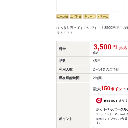
はっきり言ってすごいです！！3500円でこ
リ！！！！
3,500
円
（税込
料金
税込
品数
45品
利用人数
2～54名
のご予約
滞在可能時間
2時間
150
最大
ポイント
または
ホットペッパーグル
※dポイント・Ponta
ポイント
※ポイントプラスで加算
す。