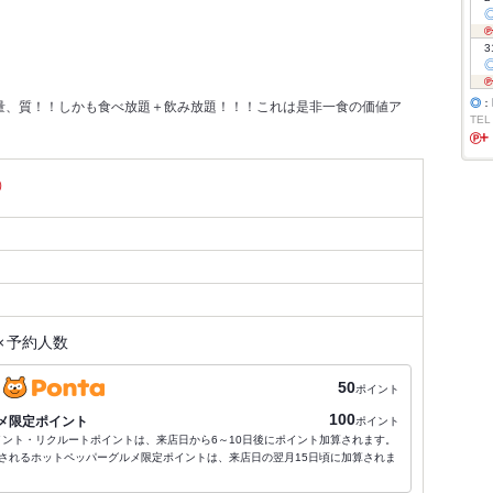
3
◎
：
の量、質！！しかも食べ放題＋飲み放題！！！これは是非一食の価値ア
TEL
）
×
予約人数
50
ポイント
100
メ限定ポイント
ポイント
ポイント・リクルートポイントは、来店日から6～10日後にポイント加算されます。
されるホットペッパーグルメ限定ポイントは、来店日の翌月15日頃に加算されま