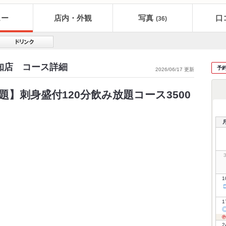
ュー
店内・外観
写真
口
(36)
知店 コース詳細
予
2026/06/17 更新
題】刺身盛付120分飲み放題コース3500
1
1
2