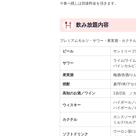
※食べ残しは別途料金を頂きます。
飲み放題内容
プレミアムモルツ・サワー・果実酒・カクテル・
ビール
サントリープ
ライム/ライム
サワー
パインカルピ
果実酒
梅酒/杏酒/り
焼酎
麦/芋/米/ア
高知のお酒／ワイン
1合/2合 ／
ハイボール／
ウィスキー
ハイボール／
カシスソーダ
カクテル
ミルク/カル
ウーロン茶/コ
ソフトドリンク