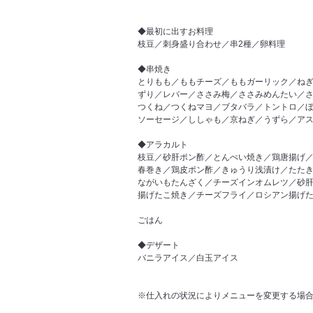
◆最初に出すお料理
枝豆／刺身盛り合わせ／串2種／卵料理
◆串焼き
とりもも／ももチーズ／ももガーリック／ね
ずり／レバー／ささみ梅／ささみめんたい／
つくね／つくねマヨ／ブタバラ／トントロ／
ソーセージ／ししゃも／京ねぎ／うずら／ア
◆アラカルト
枝豆／砂肝ポン酢／とんぺい焼き／鶏唐揚げ
春巻き／鶏皮ポン酢／きゅうり浅漬け／たたき
ながいもたんざく／チーズインオムレツ／砂
揚げたこ焼き／チーズフライ／ロシアン揚げ
ごはん
◆デザート
バニラアイス／白玉アイス
※仕入れの状況によりメニューを変更する場