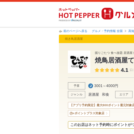
前のページへ戻る
グルメ・予約情報 全国
高
焼き鳥居酒屋
掘りごたつ 食べ放題 居酒屋 
焼鳥居酒屋
4.1
口
3001～4000円
予算
居酒屋
和食
ジャンル
エリア
【アプリ予約限定】最大800ポイント還元対象
ポイントプラス対象店
このお店はネット予約時にポイントが