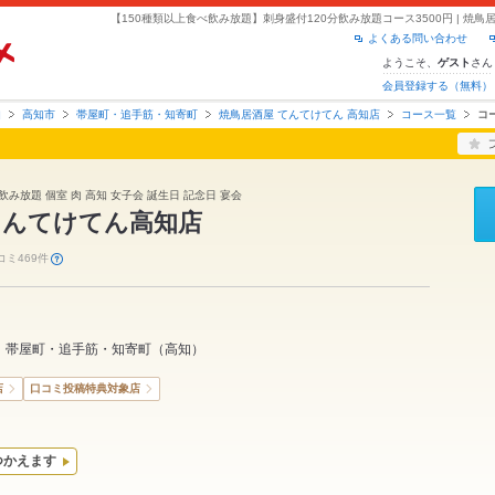
よくある問い合わせ
ようこそ、
さん
ゲスト
会員登録する（無料）
知
高知市
帯屋町・追手筋・知寄町
焼鳥居酒屋 てんてけてん 高知店
コース一覧
コ
飲み放題 個室 肉 高知 女子会 誕生日 記念日 宴会
てんてけてん高知店
コミ469件
帯屋町・追手筋・知寄町
（
高知
）
店
口コミ投稿特典対象店
つかえます