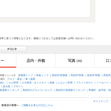
格及び税率に基づく情報となります。価格につきましては直接店舗へお問い合わせください。
ュー
店内・外観
写真
口
(36)
連ジャンル】
居酒屋トップ
｜
和食トップ
｜
高知市/居酒屋
｜
高知市/和食
｜
高知市/和風
｜
高知市
特集】
グルメ・宴会
｜
食べ放題
馬刺し
｜
エビ料理
｜
カキ料理・オイスター
｜
刺身
｜
にんにく料理
｜
フライドポテト
｜
ソーセージ
｜
炭火焼
｜
デザート
居酒屋ランキング
｜
高知市のグルメランキング
｜
高知市の居酒屋ランキング
｜
帯屋町・追手筋・知
サイトマップ
飲食店の皆様へ
ご掲載をお考えの方はこちら