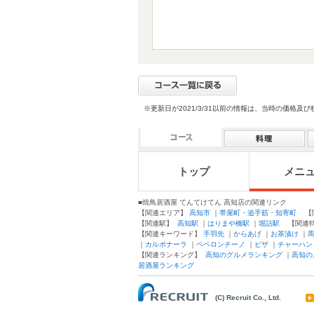
※更新日が2021/3/31以前の情報は、当時の価
トップ
メニ
■焼鳥居酒屋 てんてけてん 高知店の関連リンク
【関連エリア】
高知市
｜
帯屋町・追手筋・知寄町
【関
【関連駅】
高知駅
｜
はりまや橋駅
｜
堀詰駅
【関連
【関連キーワード】
手羽先
｜
からあげ
｜
お茶漬け
｜
｜
カルボナーラ
｜
ペペロンチーノ
｜
ピザ
｜
チャーハン
【関連ランキング】
高知のグルメランキング
｜
高知の
居酒屋ランキング
(C) Recruit Co., Ltd.