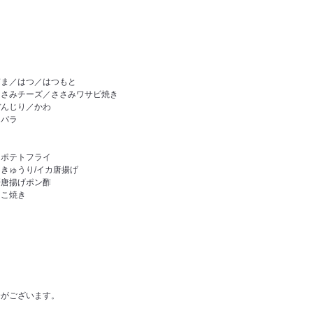
ぎま／はつ／はつもと
ささみチーズ／ささみワサビ焼き
ぼんじり／かわ
スパラ
／ポテトフライ
きゅうり/イカ唐揚げ
肝唐揚げポン酢
たこ焼き
合がございます。