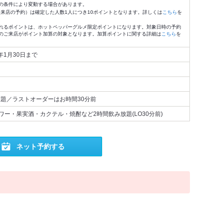
の条件により変動する場合があります。
4:59来店の予約）は確定した人数1人につき10ポイントとなります。詳しくは
こちら
を
れるポイントは、ホットペッパーグルメ限定ポイントになります。対象日時の予約
のご来店がポイント加算の対象となります。加算ポイントに関する詳細は
こちら
を
7年1月30日まで
放題／ラストオーダーはお時間30分前
ー・果実酒・カクテル・焼酎など2時間飲み放題(LO30分前)
ネット予約する