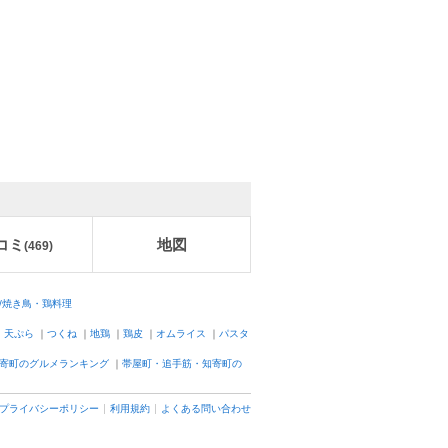
コミ
地図
(
469
)
/焼き鳥・鶏料理
｜
天ぷら
｜
つくね
｜
地鶏
｜
鶏皮
｜
オムライス
｜
パスタ
寄町のグルメランキング
｜
帯屋町・追手筋・知寄町の
プライバシーポリシー
利用規約
よくある問い合わせ