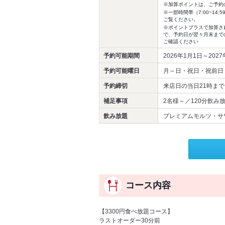
※加算ポイントは、ご予約
※一部時間帯（7:00~1
ご覧ください。
※ポイントプラスで加算さ
で、予約日が翌々月末まで
ご確認ください
予約可能期間
2026年1月1日～202
予約可能曜日
月～日・祝日・祝前日
予約締切
来店日の当日21時まで
補足事項
2名様～／120分飲み
飲み放題
プレミアムモルツ・サワ
コース内容
【3300円食べ放題コース】
ラストオーダー30分前