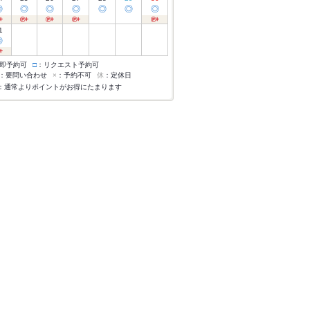
◎
◎
◎
◎
◎
◎
◎
1
◎
即予約可
□
：リクエスト予約可
：要問い合わせ
×
：予約不可
休
：定休日
：通常よりポイントがお得にたまります