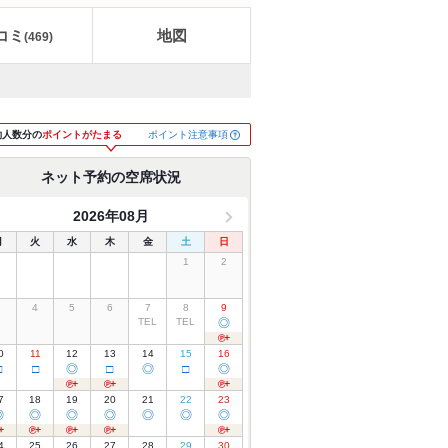
コミ
地図
(
469
)
ポイント注意事項
約人数分の
ポイントがたまる
ネット予約の空席状況
2026年08月
月
火
水
木
金
土
日
1
2
3
4
5
6
7
8
9
TEL
TEL
◎
0
11
12
13
14
15
16
□
□
◎
□
◎
□
◎
7
18
19
20
21
22
23
◎
◎
◎
◎
◎
◎
◎
4
25
26
27
28
29
30