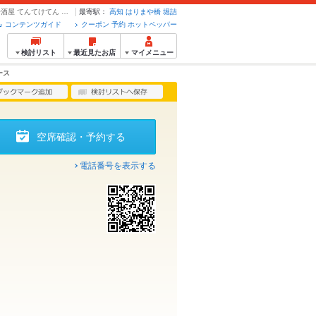
【150種類以上食べ飲み放題】刺身盛付120分飲み放題コース3500円 | 焼鳥居酒屋 てんてけてん 高知店 - クーポン・予約のホットペッパーグルメ
最寄駅：
高知
はりまや橋
堀詰
コンテンツガイド
クーポン 予約 ホットペッパー
検討リスト
最近見たお店
マイメニュー
ース
空席確認・予約する
電話番号を表示する