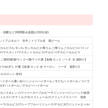
焼酎など2時間飲み放題(LO30分前)
レミアムモルツ 生中／トリプル生 瓶ビール
カルピス/レモン/レモンカルピス/青りんご/青りんごカルピス/パイン/
ス/マスカット/マスカットカルピス/デカビー/デカビーカルピス
んご酒/巨峰酒/マンゴー酒/ライチ酒【各種 ロック ソーダ 水 湯割り】
セロラ/ゆず/しそ/栗【各酒 ロック 水 ウーロン ソーダ 湯割り】
カルロロッシ 赤/白
ハイボール濃いめ/ジンジャーハイボール／すだちハイボール／コーラ
ゆずハイボール／デカビーハイボール
/カシスオレンジ/ファジーネーブル/ピーチジンジャー/ジンバック/抹茶
アミルク/バナナミルク/モスコミュール/スクリュードライバー 他有
ーラ/カルピス/グレープフルーツジュース/デカビタC/ジンジャエール/