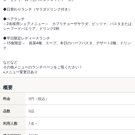
◆日替わりランチ（サラダドリンク付き）
◆ペアランチ
～2名様用シェアメニュー～ カプリチョーザサラダ、ピッツァ、パスタまたは
シーフードパエリア、ドリンク2杯
◆平日限定レディースランチ
～15食限定～ 前菜4種、スープ、本日のハーフパスタ、デザート2種、ドリン
ク
などなど
その他メニューのランチページをご覧ください！
※メニュー変更日あり
概要
料金
0円（税込）
品数
0品
利用人数
1名～