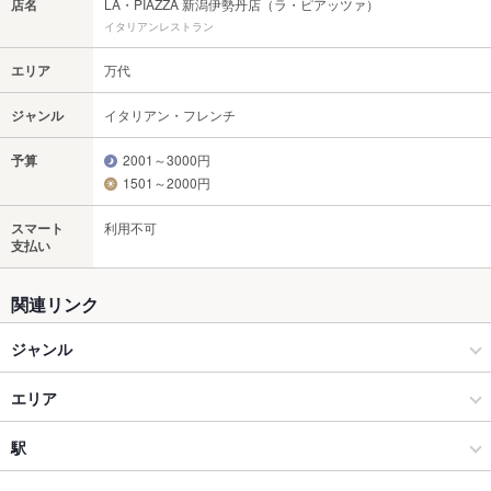
店名
LA・PIAZZA 新潟伊勢丹店（ラ・ピアッツァ）
イタリアンレストラン
エリア
万代
ジャンル
イタリアン・フレンチ
予算
2001～3000円
1501～2000円
スマート
利用不可
支払い
関連リンク
ジャンル
イタリアン・フレンチ
エリア
イタリアン
万代
駅