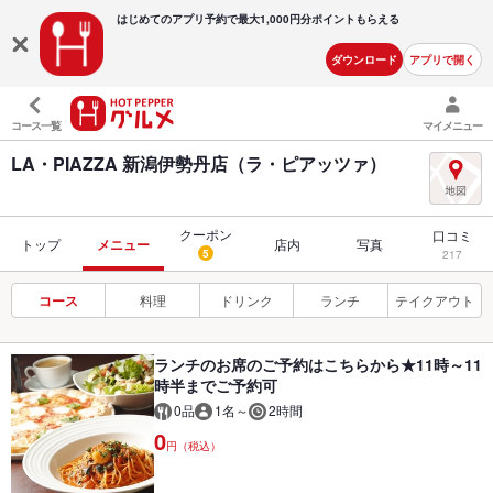
はじめてのアプリ予約で最大
1,000円分ポイントもらえる
ダウンロード
アプリで開く
コース一覧
マイメニュー
LA・PIAZZA 新潟伊勢丹店（ラ・ピアッツァ）
クーポン
口コミ
トップ
メニュー
店内
写真
5
217
コース
料理
ドリンク
ランチ
テイクアウト
ランチのお席のご予約はこちらから★11時～11
時半までご予約可
0品
1名～
2時間
0
円（税込）