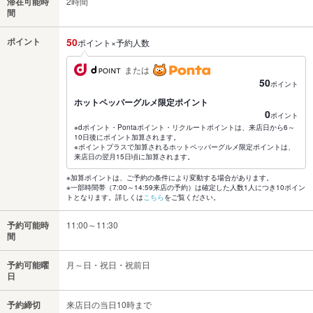
滞在可能時
2時間
間
ポイント
50
ポイント×予約人数
または
50
ポイント
ホットペッパーグルメ限定ポイント
0
ポイント
※dポイント・Pontaポイント・リクルートポイントは、来店日から6～
10日後にポイント加算されます。
※ポイントプラスで加算されるホットペッパーグルメ限定ポイントは、
来店日の翌月15日頃に加算されます。
※加算ポイントは、ご予約の条件により変動する場合があります。
※一部時間帯（7:00～14:59来店の予約）は確定した人数1人につき10ポイン
トとなります。詳しくは
こちら
をご覧ください。
予約可能時
11:00～11:30
間
予約可能曜
月～日・祝日・祝前日
日
予約締切
来店日の当日10時まで