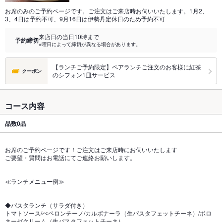
お席のみのご予約ページです。ご注文はご来店時お伺いいたします。1月2、
3、4日は予約不可、9月16日は伊勢丹定休日のため予約不可
来店日の当日10時まで
予約締切
※曜日によって締切が異なる場合があります。
【ランチご予約限定】ペアランチご注文のお客様に紅茶
クーポン
のシフォン1皿サービス
コース内容
品数
0品
お席のご予約ページです！ご注文はご来店時にお伺いいたします
ご要望・質問はお電話にてご連絡お願いします。
≪ランチメニュー例≫
◆パスタランチ（サラダ付き）
トマトソース/ぺペロンチーノ/カルボナーラ（生パスタフェットチーネ）/ボロ
ネーゼクリーム（生パスタフェットチーネ）