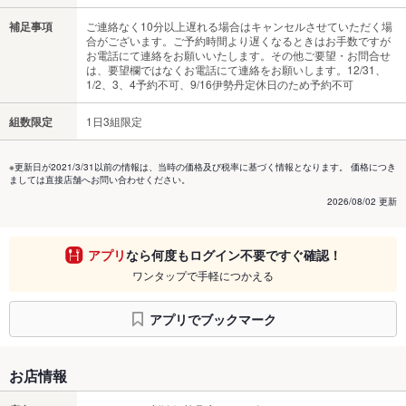
補足事項
ご連絡なく10分以上遅れる場合はキャンセルさせていただく場
合がございます。ご予約時間より遅くなるときはお手数ですが
お電話にて連絡をお願いいたします。その他ご要望・お問合せ
は、要望欄ではなくお電話にて連絡をお願いします。12/31、
1/2、3、4予約不可、9/16伊勢丹定休日のため予約不可
組数限定
1日3組限定
※更新日が2021/3/31以前の情報は、当時の価格及び税率に基づく情報となります。 価格につき
ましては直接店舗へお問い合わせください。
2026/08/02 更新
アプリ
なら何度もログイン不要ですぐ確認！
ワンタップで手軽につかえる
アプリでブックマーク
お店情報